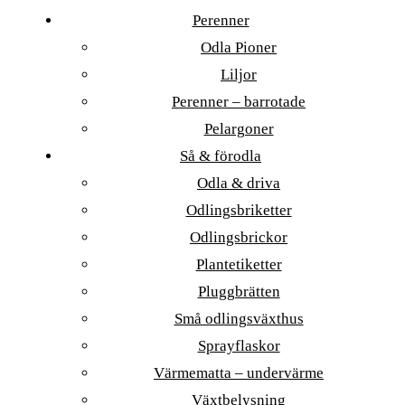
Perenner
Odla Pioner
Liljor
Perenner – barrotade
Pelargoner
Så & förodla
Odla & driva
Odlingsbriketter
Odlingsbrickor
Plantetiketter
Pluggbrätten
Små odlingsväxthus
Sprayflaskor
Värmematta – undervärme
Växtbelysning