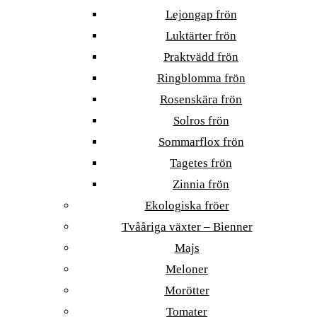
Lejongap frön
Luktärter frön
Praktvädd frön
Ringblomma frön
Rosenskära frön
Solros frön
Sommarflox frön
Tagetes frön
Zinnia frön
Ekologiska fröer
Tvååriga växter – Bienner
Majs
Meloner
Morötter
Tomater