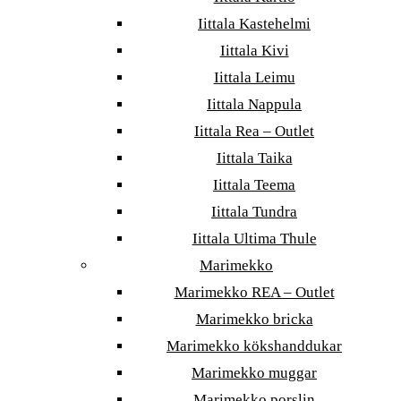
Iittala Kastehelmi
Iittala Kivi
Iittala Leimu
Iittala Nappula
Iittala Rea – Outlet
Iittala Taika
Iittala Teema
Iittala Tundra
Iittala Ultima Thule
Marimekko
Marimekko REA – Outlet
Marimekko bricka
Marimekko kökshanddukar
Marimekko muggar
Marimekko porslin