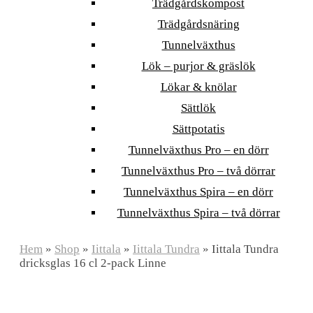
Trädgårdskompost
Trädgårdsnäring
Tunnelväxthus
Lök – purjor & gräslök
Lökar & knölar
Sättlök
Sättpotatis
Tunnelväxthus Pro – en dörr
Tunnelväxthus Pro – två dörrar
Tunnelväxthus Spira – en dörr
Tunnelväxthus Spira – två dörrar
Hem
»
Shop
»
Iittala
»
Iittala Tundra
»
Iittala Tundra
dricksglas 16 cl 2-pack Linne