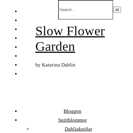
Skip
to
FI
content
ET
Slow Flower
SV
NB
Garden
DA
EN
DE
by Katarina Dahlin
日本語
Bloggen
Snittblommor
Dahliaknölar