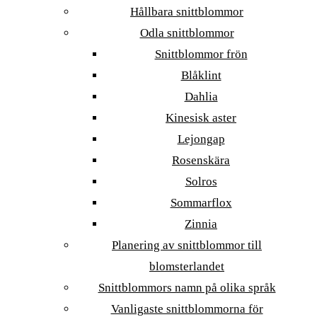
Hållbara snittblommor
Odla snittblommor
Snittblommor frön
Blåklint
Dahlia
Kinesisk aster
Lejongap
Rosenskära
Solros
Sommarflox
Zinnia
Planering av snittblommor till
blomsterlandet
Snittblommors namn på olika språk
Vanligaste snittblommorna för