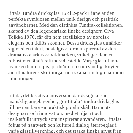
Iittala Tundra dricksglas 16 cl 2-pack Linne är den
perfekta symbiosen mellan unik design och praktisk
användbarhet. Med den distinkta Tundra-kollektionen,
skapad av den legendariska finska designern Oiva
Toikka 1970, får ditt hem ett tillskott av nordisk
elegans och tidlös skönhet. Dessa dricksglas utmärker
sig med en taktil, nostalgisk form inspirerad av den
dramatiska arktiska vildmarken, vilket ger dem en
robust men ändå raffinerad estetik. Varje glas i Linne-
nyansen har en ljus, jordnära ton som smidigt knyter
an till naturens skiftningar och skapar en lugn harmoni
i dukningen.
Iittala, det kreativa universum där design är en
mänsklig angelägenhet, gör Iittala Tundra dricksglas
till mer än bara en praktisk porslinskål. Här möts
designarv och innovation, med ett djärvt och
insiktsfullt uttryck som inspirerar användaren. Iittalas
fokus på hantverk och kulturell dialog återspeglas i
varje glastillverkning, och det starka finska arvet från