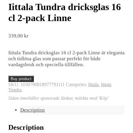
Iittala Tundra dricksglas 16
cl 2-pack Linne
339,00
kr
Iittala Tundra dricksglas 16 cl 2-pack Linne är eleganta
och tidlösa glas som passar perfekt för både
vardagsbruk och speciella tillfällen.
Buy product
SKU:
1030790818977791111
Categories:
Iittala
,
Iittala
Tundra
Sidan innehåller sponsrade länkar, märkta med 'Köp'
Description
Description