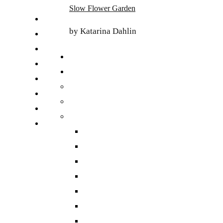
Skip
Slow Flower Garden
to
FI
content
by Katarina Dahlin
ET
SV
NB
DA
EN
DE
日本語