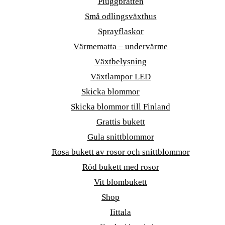
Pluggbrätten
Små odlingsväxthus
Sprayflaskor
Värmematta – undervärme
Växtbelysning
Växtlampor LED
Skicka blommor
Skicka blommor till Finland
Grattis bukett
Gula snittblommor
Rosa bukett av rosor och snittblommor
Röd bukett med rosor
Vit blombukett
Shop
Iittala