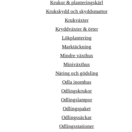
Krukor & planteringskärl
Krukskydd och skyddsmattor
Krukväxter
Kryddväxter & örter
Lökplantering
Marktäckning
Mindre växthus
Miniväxthus
Näring och gödsling
Odla inomhus
Odlingskrukor
Odlingslampor
Odlingspaket
Odlingssäckar
Odlingsstationer