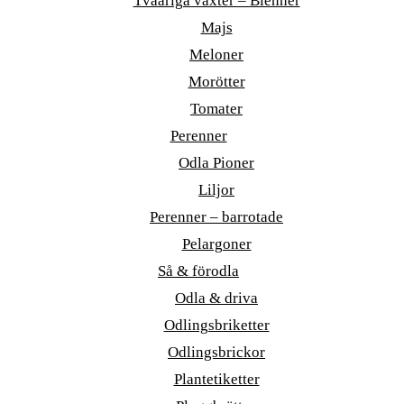
Tvååriga växter – Bienner
Majs
Meloner
Morötter
Tomater
Perenner
Odla Pioner
Liljor
Perenner – barrotade
Pelargoner
Så & förodla
Odla & driva
Odlingsbriketter
Odlingsbrickor
Plantetiketter