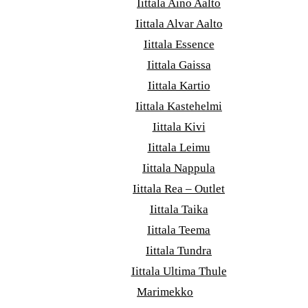
Iittala Aino Aalto
Iittala Alvar Aalto
Iittala Essence
Iittala Gaissa
Iittala Kartio
Iittala Kastehelmi
Iittala Kivi
Iittala Leimu
Iittala Nappula
Iittala Rea – Outlet
Iittala Taika
Iittala Teema
Iittala Tundra
Iittala Ultima Thule
Marimekko