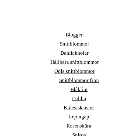
Bloggen
Snittblommor
Dahliaknölar
Hållbara snittblommor
Odla snittblommor
Snittblommor frön
Blåklint
Dahlia
Kinesisk aster
Lejongap
Rosenskära
Solros