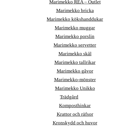
Marimekko REA – Outlet
Marimekko bricka
Marimekko kökshanddukar
Marimekko muggar
Marimekko porslin
Marimekko servetter
Marimekko skål
Marimekko tallrikar
Marimekko gåvor
Marimekko-mönster
Marimekko Unikko
Trädgård
Komposthinkar
Krattor och räfsor
Kronskydd och huvor