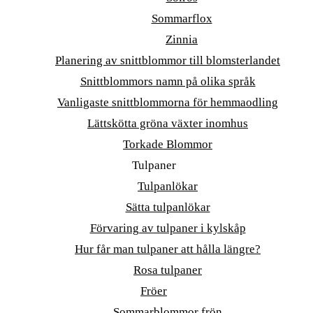
Sommarflox
Zinnia
Planering av snittblommor till blomsterlandet
Snittblommors namn på olika språk
Vanligaste snittblommorna för hemmaodling
Lättskötta gröna växter inomhus
Torkade Blommor
Tulpaner
Tulpanlökar
Sätta tulpanlökar
Förvaring av tulpaner i kylskåp
Hur får man tulpaner att hålla längre?
Rosa tulpaner
Fröer
Sommarblommor frön