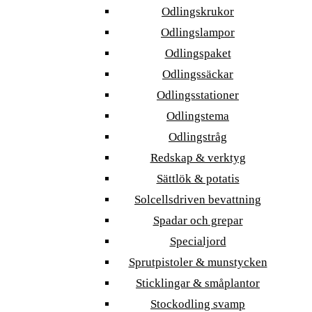
Odlingskrukor
Odlingslampor
Odlingspaket
Odlingssäckar
Odlingsstationer
Odlingstema
Odlingstråg
Redskap & verktyg
Sättlök & potatis
Solcellsdriven bevattning
Spadar och grepar
Specialjord
Sprutpistoler & munstycken
Sticklingar & småplantor
Stockodling svamp