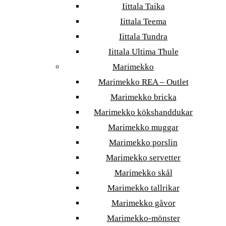
Iittala Taika
Iittala Teema
Iittala Tundra
Iittala Ultima Thule
Marimekko
Marimekko REA – Outlet
Marimekko bricka
Marimekko kökshanddukar
Marimekko muggar
Marimekko porslin
Marimekko servetter
Marimekko skål
Marimekko tallrikar
Marimekko gåvor
Marimekko-mönster