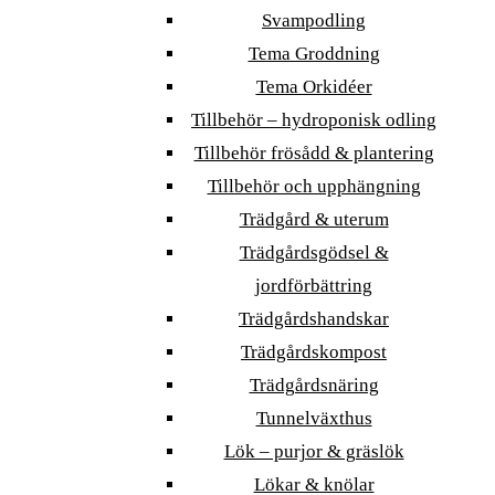
Svampodling
Tema Groddning
Tema Orkidéer
Tillbehör – hydroponisk odling
Tillbehör frösådd & plantering
Tillbehör och upphängning
Trädgård & uterum
Trädgårdsgödsel &
jordförbättring
Trädgårdshandskar
Trädgårdskompost
Trädgårdsnäring
Tunnelväxthus
Lök – purjor & gräslök
Lökar & knölar