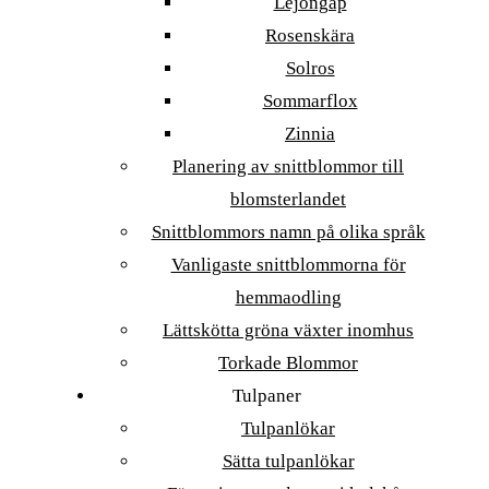
Lejongap
Rosenskära
Solros
Sommarflox
Zinnia
Planering av snittblommor till
blomsterlandet
Snittblommors namn på olika språk
Vanligaste snittblommorna för
hemmaodling
Lättskötta gröna växter inomhus
Torkade Blommor
Tulpaner
Tulpanlökar
Sätta tulpanlökar