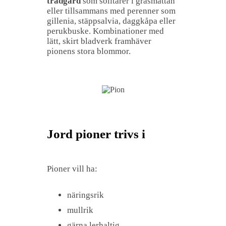
trädgård
som solitärer i gräsmattan
eller tillsammans med perenner som
gillenia, stäppsalvia, daggkåpa eller
perukbuske. Kombinationer med
lätt, skirt bladverk framhäver
pionens stora blommor.
Jord pioner trivs i
Pioner vill ha:
näringsrik
mullrik
gärna lerhaltig