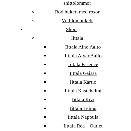
snittblommor
Röd bukett med rosor
Vit blombukett
Shop
Iittala
Iittala Aino Aalto
Iittala Alvar Aalto
Iittala Essence
Iittala Gaissa
Iittala Kartio
Iittala Kastehelmi
Iittala Kivi
Iittala Leimu
Iittala Nappula
Iittala Rea – Outlet