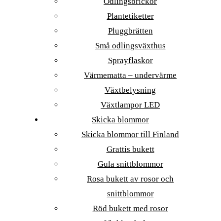
Odlingsbrickor
Plantetiketter
Pluggbrätten
Små odlingsväxthus
Sprayflaskor
Värmematta – undervärme
Växtbelysning
Växtlampor LED
Skicka blommor
Skicka blommor till Finland
Grattis bukett
Gula snittblommor
Rosa bukett av rosor och
snittblommor
Röd bukett med rosor