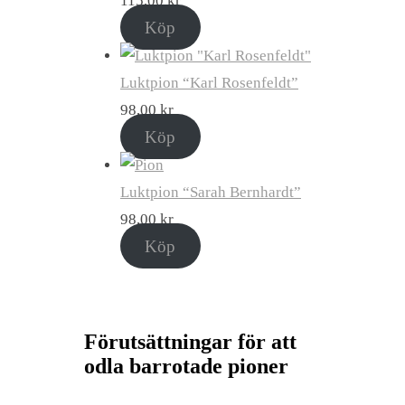
115,00
kr
Köp
Luktpion “Karl Rosenfeldt”
98,00
kr
Köp
Luktpion “Sarah Bernhardt”
98,00
kr
Köp
Förutsättningar för att
odla barrotade pioner