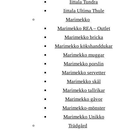
Iittala Tundra
Iittala Ultima Thule
Marimekko
Marimekko REA – Outlet
Marimekko bricka
Marimekko kökshanddukar
Marimekko muggar
Marimekko porslin
Marimekko servetter
Marimekko skål
Marimekko tallrikar
Marimekko gåvor
Marimekko-mönster
Marimekko Unikko
Trädgård