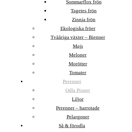
Sommarflox frön
Tagetes frön
Zinnia frön
Ekologiska fröer
Tvååriga växter – Bienner
Majs
Meloner
Morötter
Tomater
Perenner
Odla Pioner
Liljor
Perenner – barrotade
Pelargoner
Så & förodla