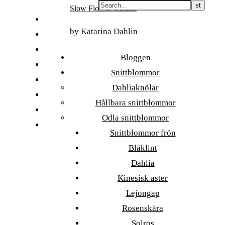
Skip
Slow Flower Garden
to
FI
content
by Katarina Dahlin
ET
SV
Bloggen
NB
Snittblommor
DA
Dahliaknölar
EN
Hållbara snittblommor
DE
Odla snittblommor
日本語
Snittblommor frön
Blåklint
Dahlia
Kinesisk aster
Lejongap
Rosenskära
Solros