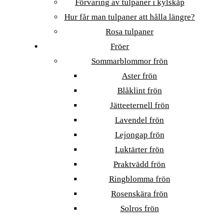
Förvaring av tulpaner i kylskåp
Hur får man tulpaner att hålla längre?
Rosa tulpaner
Fröer
Sommarblommor frön
Aster frön
Blåklint frön
Jätteeternell frön
Lavendel frön
Lejongap frön
Luktärter frön
Praktvädd frön
Ringblomma frön
Rosenskära frön
Solros frön