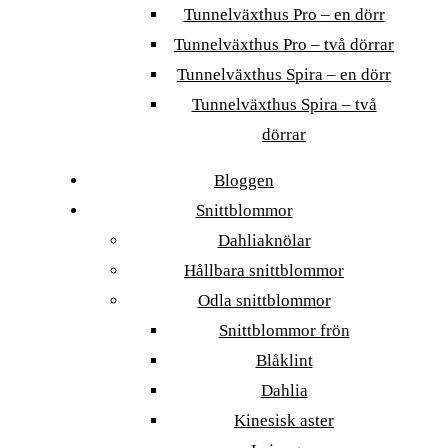
Tunnelväxthus Pro – en dörr
Tunnelväxthus Pro – två dörrar
Tunnelväxthus Spira – en dörr
Tunnelväxthus Spira – två
dörrar
Bloggen
Snittblommor
Dahliaknölar
Hållbara snittblommor
Odla snittblommor
Snittblommor frön
Blåklint
Dahlia
Kinesisk aster