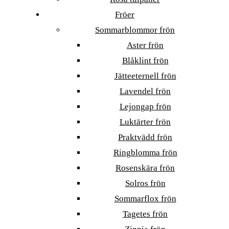
Fröer
Sommarblommor frön
Aster frön
Blåklint frön
Jätteeternell frön
Lavendel frön
Lejongap frön
Luktärter frön
Praktvädd frön
Ringblomma frön
Rosenskära frön
Solros frön
Sommarflox frön
Tagetes frön