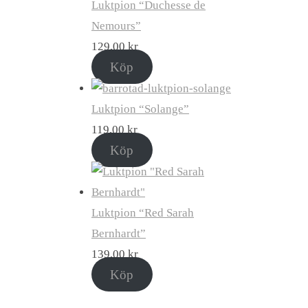
Luktpion “Duchesse de
Nemours”
129,00
kr
Köp
Luktpion “Solange”
119,00
kr
Köp
Luktpion “Red Sarah
Bernhardt”
139,00
kr
Köp