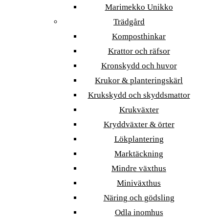
Marimekko Unikko
Trädgård
Komposthinkar
Krattor och räfsor
Kronskydd och huvor
Krukor & planteringskärl
Krukskydd och skyddsmattor
Krukväxter
Kryddväxter & örter
Lökplantering
Marktäckning
Mindre växthus
Miniväxthus
Näring och gödsling
Odla inomhus