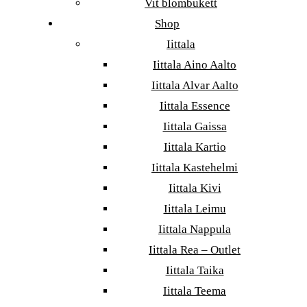
Vit blombukett
Shop
Iittala
Iittala Aino Aalto
Iittala Alvar Aalto
Iittala Essence
Iittala Gaissa
Iittala Kartio
Iittala Kastehelmi
Iittala Kivi
Iittala Leimu
Iittala Nappula
Iittala Rea – Outlet
Iittala Taika
Iittala Teema