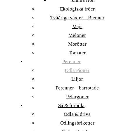
Zinnia frön
Ekologiska fröer
Tvååriga växter – Bienner
Majs
Meloner
Morötter
Tomater
Perenner
Odla Pioner
Liljor
Perenner – barrotade
Pelargoner
Så & förodla
Odla & driva
Odlingsbriketter