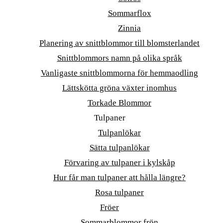
Sommarflox
Zinnia
Planering av snittblommor till blomsterlandet
Snittblommors namn på olika språk
Vanligaste snittblommorna för hemmaodling
Lättskötta gröna växter inomhus
Torkade Blommor
Tulpaner
Tulpanlökar
Sätta tulpanlökar
Förvaring av tulpaner i kylskåp
Hur får man tulpaner att hålla längre?
Rosa tulpaner
Fröer
Sommarblommor frön