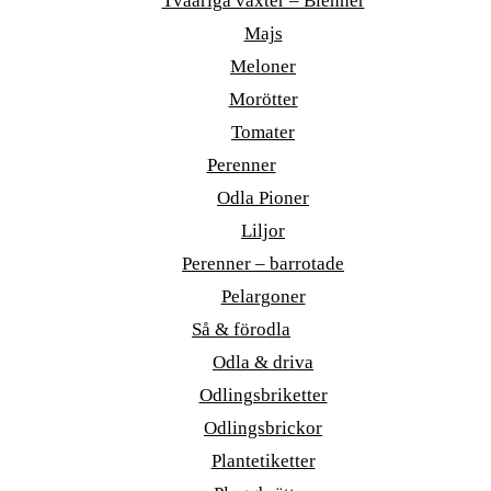
Tvååriga växter – Bienner
Majs
Meloner
Morötter
Tomater
Perenner
Odla Pioner
Liljor
Perenner – barrotade
Pelargoner
Så & förodla
Odla & driva
Odlingsbriketter
Odlingsbrickor
Plantetiketter