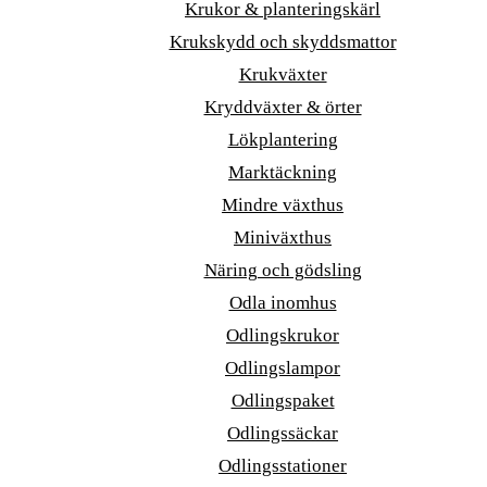
Krukor & planteringskärl
Krukskydd och skyddsmattor
Krukväxter
Kryddväxter & örter
Lökplantering
Marktäckning
Mindre växthus
Miniväxthus
Näring och gödsling
Odla inomhus
Odlingskrukor
Odlingslampor
Odlingspaket
Odlingssäckar
Odlingsstationer