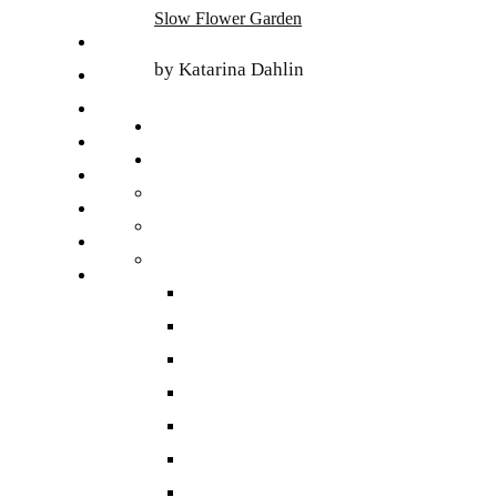
Skip
Slow Flower Garden
to
FI
content
by Katarina Dahlin
ET
SV
NB
DA
EN
DE
日本語