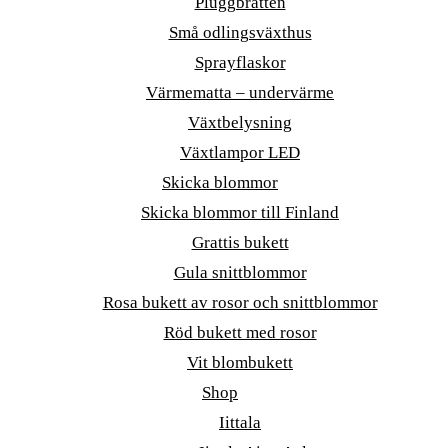
Pluggbrätten
Små odlingsväxthus
Sprayflaskor
Värmematta – undervärme
Växtbelysning
Växtlampor LED
Skicka blommor
Skicka blommor till Finland
Grattis bukett
Gula snittblommor
Rosa bukett av rosor och snittblommor
Röd bukett med rosor
Vit blombukett
Shop
Iittala