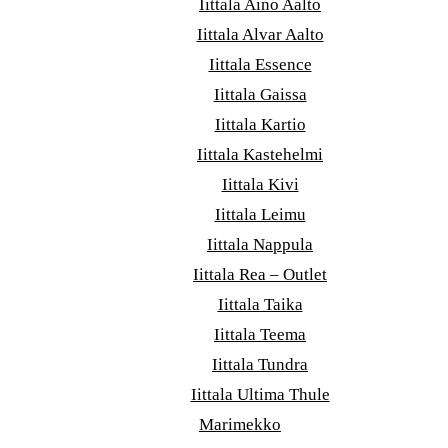
Iittala Aino Aalto
Iittala Alvar Aalto
Iittala Essence
Iittala Gaissa
Iittala Kartio
Iittala Kastehelmi
Iittala Kivi
Iittala Leimu
Iittala Nappula
Iittala Rea – Outlet
Iittala Taika
Iittala Teema
Iittala Tundra
Iittala Ultima Thule
Marimekko