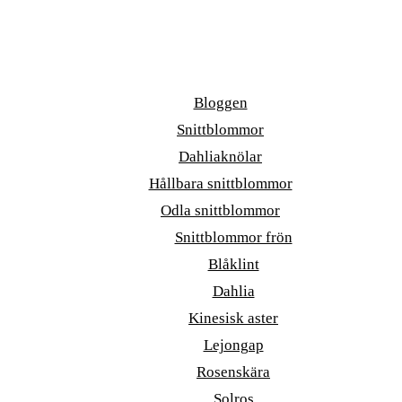
Bloggen
Snittblommor
Dahliaknölar
Hållbara snittblommor
Odla snittblommor
Snittblommor frön
Blåklint
Dahlia
Kinesisk aster
Lejongap
Rosenskära
Solros