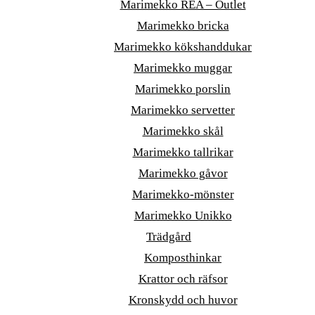
Marimekko REA – Outlet
Marimekko bricka
Marimekko kökshanddukar
Marimekko muggar
Marimekko porslin
Marimekko servetter
Marimekko skål
Marimekko tallrikar
Marimekko gåvor
Marimekko-mönster
Marimekko Unikko
Trädgård
Komposthinkar
Krattor och räfsor
Kronskydd och huvor