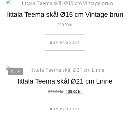
Iittala Teema skål Ø15 cm Vintage brun
239,00
kr
BUY PRODUCT
Sale!
Iittala Teema skål Ø21 cm Linne
Original price was: 279,00 kr.
Current price is: 185,00 kr.
279,00
kr
185,00
kr
BUY PRODUCT