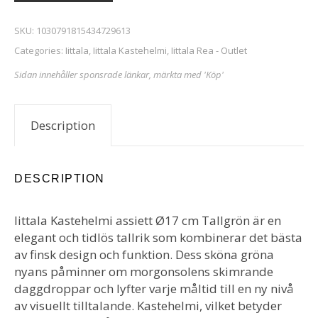
SKU:
1030791815434729613
Categories:
Iittala
,
Iittala Kastehelmi
,
Iittala Rea - Outlet
Sidan innehåller sponsrade länkar, märkta med 'Köp'
Description
DESCRIPTION
Iittala Kastehelmi assiett Ø17 cm Tallgrön är en
elegant och tidlös tallrik som kombinerar det bästa
av finsk design och funktion. Dess sköna gröna
nyans påminner om morgonsolens skimrande
daggdroppar och lyfter varje måltid till en ny nivå
av visuellt tilltalande. Kastehelmi, vilket betyder