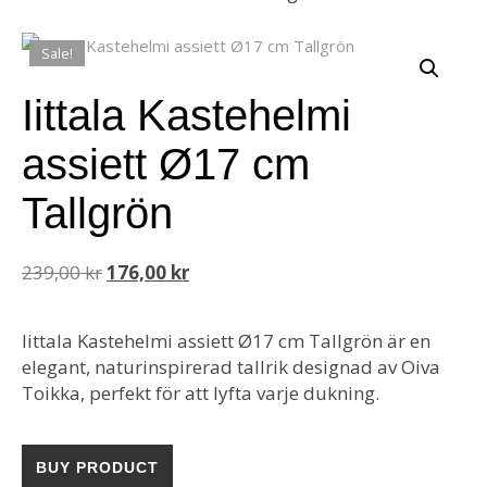
Sale!
Iittala Kastehelmi
assiett Ø17 cm
Tallgrön
Original price was: 239,00 kr.
Current price is: 176,00 kr.
239,00
kr
176,00
kr
Iittala Kastehelmi assiett Ø17 cm Tallgrön är en
elegant, naturinspirerad tallrik designad av Oiva
Toikka, perfekt för att lyfta varje dukning.
BUY PRODUCT