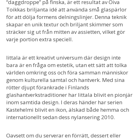
“daggdroppe” på finska, är ett resultat av Oiva
Toikkas briljanta idé att använda små glaspärlor
för att dölja formens delningslinjer. Denna teknik
skapar en unik textur och briljant skimmer som
sträcker sig ut från mitten av assietten, vilket gör
varje portion extra speciell.
Iittala är ett kreativt universum där design inte
bara är en fråga om estetik, utan ett sätt att tolka
världen omkring oss och föra samman människor
genom kulturella samtal och hantverk. Med sina
rötter djupt förankrade i Finlands
glashantverkstraditioner har Iittala blivit en pionjär
inom samtida design. I deras händer har serien
Kastehelmi blivit en ikon, älskad både hemma och
internationellt sedan dess nylansering 2010.
Oavsett om du serverar en förrätt, dessert eller