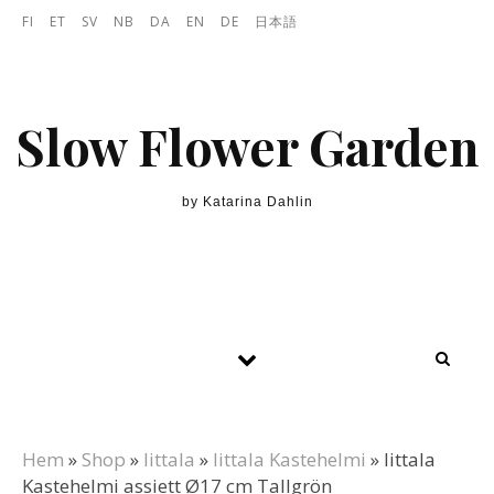
Skip to content
FI
ET
SV
NB
DA
EN
DE
日本語
Slow Flower Garden
by Katarina Dahlin
Hem
»
Shop
»
Iittala
»
Iittala Kastehelmi
»
Iittala
Kastehelmi assiett Ø17 cm Tallgrön