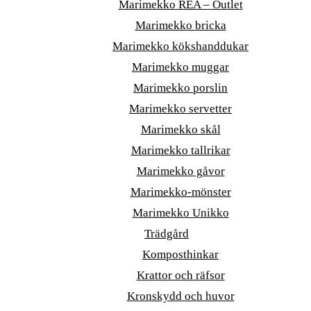
Marimekko REA – Outlet
Marimekko bricka
Marimekko kökshanddukar
Marimekko muggar
Marimekko porslin
Marimekko servetter
Marimekko skål
Marimekko tallrikar
Marimekko gåvor
Marimekko-mönster
Marimekko Unikko
Trädgård
Komposthinkar
Krattor och räfsor
Kronskydd och huvor