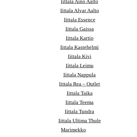
Iittala Aino Aalto
Iittala Alvar Aalto
Iittala Essence
Iittala Gaissa
Iittala Kartio
Iittala Kastehelmi
Iittala Kivi
Iittala Leimu
Iittala Nappula
Iittala Rea – Outlet
Iittala Taika
Iittala Teema
Iittala Tundra
Iittala Ultima Thule
Marimekko