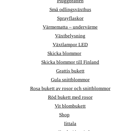
Pluggbrätten
Små odlingsväxthus
Sprayflaskor
Värmematta – undervärme
Växtbelysning
Växtlampor LED
Skicka blommor
Skicka blommor till Finland
Grattis bukett
Gula snittblommor
Rosa bukett av rosor och snittblommor
Röd bukett med rosor
Vit blombukett
Shop
Iittala