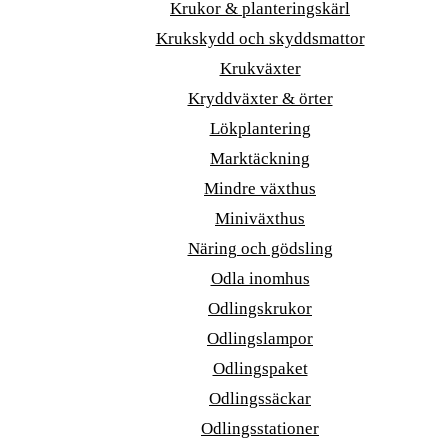
Krukor & planteringskärl
Krukskydd och skyddsmattor
Krukväxter
Kryddväxter & örter
Lökplantering
Marktäckning
Mindre växthus
Miniväxthus
Näring och gödsling
Odla inomhus
Odlingskrukor
Odlingslampor
Odlingspaket
Odlingssäckar
Odlingsstationer