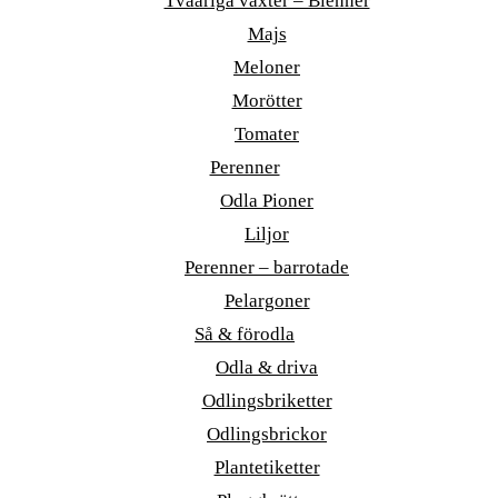
Tvååriga växter – Bienner
Majs
Meloner
Morötter
Tomater
Perenner
Odla Pioner
Liljor
Perenner – barrotade
Pelargoner
Så & förodla
Odla & driva
Odlingsbriketter
Odlingsbrickor
Plantetiketter