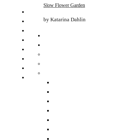
Skip
Slow Flower Garden
to
FI
content
by Katarina Dahlin
ET
SV
NB
DA
EN
DE
日本語