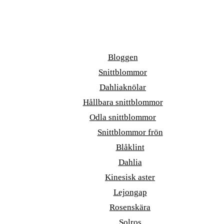
Bloggen
Snittblommor
Dahliaknölar
Hållbara snittblommor
Odla snittblommor
Snittblommor frön
Blåklint
Dahlia
Kinesisk aster
Lejongap
Rosenskära
Solros