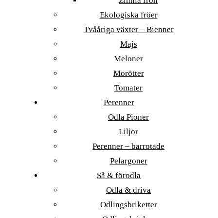
Zinnia frön
Ekologiska fröer
Tvååriga växter – Bienner
Majs
Meloner
Morötter
Tomater
Perenner
Odla Pioner
Liljor
Perenner – barrotade
Pelargoner
Så & förodla
Odla & driva
Odlingsbriketter