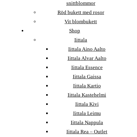
snittblommor
Röd bukett med rosor
Vit blombukett
Shop
Iittala
Iittala Aino Aalto
Iittala Alvar Aalto
Iittala Essence
Iittala Gaissa
Iittala Kartio
Iittala Kastehelmi
Iittala Kivi
Iittala Leimu
Iittala Nappula
Iittala Rea – Outlet