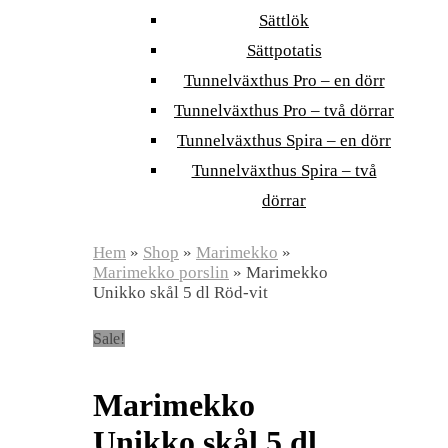
Sättlök
Sättpotatis
Tunnelväxthus Pro – en dörr
Tunnelväxthus Pro – två dörrar
Tunnelväxthus Spira – en dörr
Tunnelväxthus Spira – två
dörrar
Hem
»
Shop
»
Marimekko
»
Marimekko porslin
»
Marimekko
Unikko skål 5 dl Röd-vit
Sale!
Marimekko
Unikko skål 5 dl