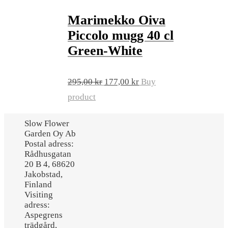
Marimekko Oiva
Piccolo mugg 40 cl
Green-White
Original
Current
295,00
kr
177,00
kr
Buy
price
price
product
was:
is:
Slow Flower
295,00 kr.
177,00 kr.
Garden Oy Ab
Postal adress:
Rådhusgatan
20 B 4, 68620
Jakobstad,
Finland
Visiting
adress:
Aspegrens
trädgård,