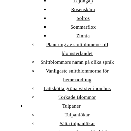
Lejongap
Rosenskära
Solros
Sommarflox
Zinnia
Planering av snittblommor till
blomsterlandet
Snittblommors namn på olika språk
Vanligaste snittblommorna för
hemmaodling
Lättskötta gröna växter inomhus
Torkade Blommor
Tulpaner
Tulpanlökar
Sätta tulpanlökar