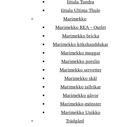
Iittala Tundra
Iittala Ultima Thule
Marimekko
Marimekko REA – Outlet
Marimekko bricka
Marimekko kökshanddukar
Marimekko muggar
Marimekko porslin
Marimekko servetter
Marimekko skål
Marimekko tallrikar
Marimekko gåvor
Marimekko-mönster
Marimekko Unikko
Trädgård