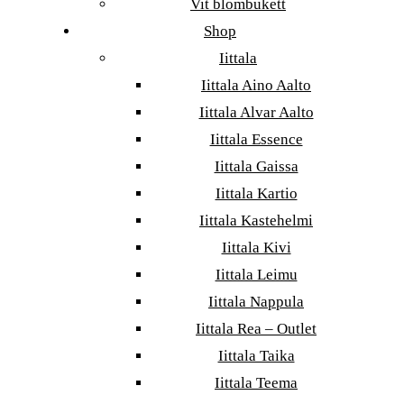
Vit blombukett
Shop
Iittala
Iittala Aino Aalto
Iittala Alvar Aalto
Iittala Essence
Iittala Gaissa
Iittala Kartio
Iittala Kastehelmi
Iittala Kivi
Iittala Leimu
Iittala Nappula
Iittala Rea – Outlet
Iittala Taika
Iittala Teema