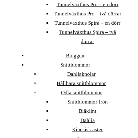
Tunnelväxthus Pro – en dörr
Tunnelväxthus Pro – två dörrar
Tunnelväxthus Spira – en dörr
Tunnelväxthus Spira – två
dörrar
Bloggen
Snittblommor
Dahliaknölar
Hållbara snittblommor
Odla snittblommor
Snittblommor frön
Blåklint
Dahlia
Kinesisk aster