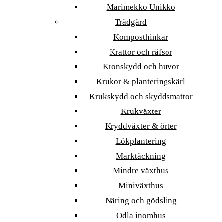
Marimekko Unikko
Trädgård
Komposthinkar
Krattor och räfsor
Kronskydd och huvor
Krukor & planteringskärl
Krukskydd och skyddsmattor
Krukväxter
Kryddväxter & örter
Lökplantering
Marktäckning
Mindre växthus
Miniväxthus
Näring och gödsling
Odla inomhus