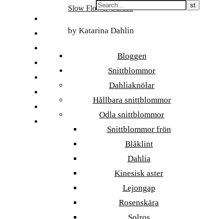
Skip
Slow Flower Garden
to
FI
content
by Katarina Dahlin
ET
SV
Bloggen
NB
Snittblommor
DA
Dahliaknölar
EN
Hållbara snittblommor
DE
Odla snittblommor
日本語
Snittblommor frön
Blåklint
Dahlia
Kinesisk aster
Lejongap
Rosenskära
Solros