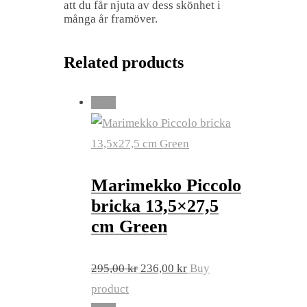
att du får njuta av dess skönhet i
många år framöver.
Related products
Sale!
Marimekko Piccolo
bricka 13,5×27,5
cm Green
Original
Current
295,00
kr
236,00
kr
Buy
price
price
product