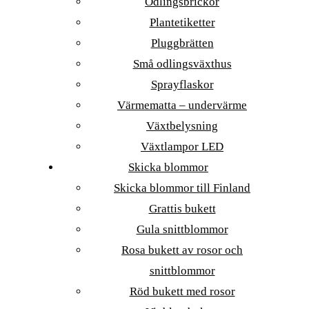
Odlingsbrickor
Plantetiketter
Pluggbrätten
Små odlingsväxthus
Sprayflaskor
Värmematta – undervärme
Växtbelysning
Växtlampor LED
Skicka blommor
Skicka blommor till Finland
Grattis bukett
Gula snittblommor
Rosa bukett av rosor och
snittblommor
Röd bukett med rosor