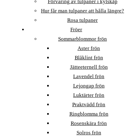
Förvaring av tulpaner i kylskåp
Hur får man tulpaner att hålla längre?
Rosa tulpaner
Fröer
Sommarblommor frön
Aster frön
Blåklint frön
Jätteeternell frön
Lavendel frön
Lejongap frön
Luktärter frön
Praktvädd frön
Ringblomma frön
Rosenskära frön
Solros frön