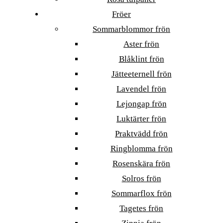
Fröer
Sommarblommor frön
Aster frön
Blåklint frön
Jätteeternell frön
Lavendel frön
Lejongap frön
Luktärter frön
Praktvädd frön
Ringblomma frön
Rosenskära frön
Solros frön
Sommarflox frön
Tagetes frön