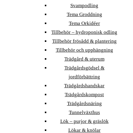
Svampodling
Tema Groddning
Tema Orkidéer
Tillbehör – hydroponisk odling
Tillbehör frösådd & plantering
Tillbehör och upphängning
Trädgård & uterum
Trädgårdsgödsel &
jordförbättring
Trädgårdshandskar
Trädgårdskompost
Trädgårdsnäring
Tunnelväxthus
Lök – purjor & gräslök
Lökar & knölar