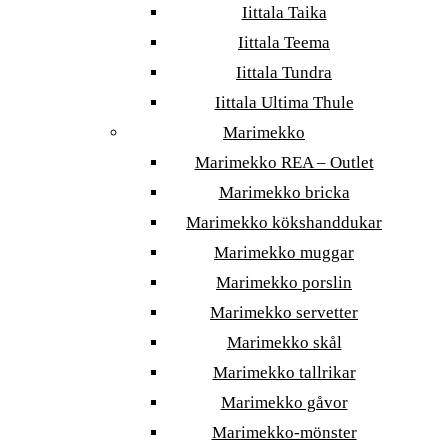
Iittala Taika
Iittala Teema
Iittala Tundra
Iittala Ultima Thule
Marimekko
Marimekko REA – Outlet
Marimekko bricka
Marimekko kökshanddukar
Marimekko muggar
Marimekko porslin
Marimekko servetter
Marimekko skål
Marimekko tallrikar
Marimekko gåvor
Marimekko-mönster