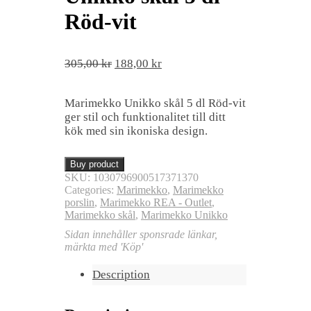
Röd-vit
Original
Current
305,00
kr
188,00
kr
price
price
was:
is:
Marimekko Unikko skål 5 dl Röd-vit
305,00 kr.
188,00 kr.
ger stil och funktionalitet till ditt
kök med sin ikoniska design.
Buy product
SKU:
1030796900517371370
Categories:
Marimekko
,
Marimekko
porslin
,
Marimekko REA - Outlet
,
Marimekko skål
,
Marimekko Unikko
Sidan innehåller sponsrade länkar,
märkta med 'Köp'
Description