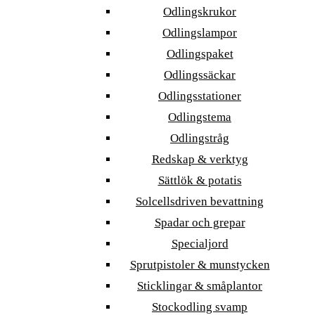
Odlingskrukor
Odlingslampor
Odlingspaket
Odlingssäckar
Odlingsstationer
Odlingstema
Odlingstråg
Redskap & verktyg
Sättlök & potatis
Solcellsdriven bevattning
Spadar och grepar
Specialjord
Sprutpistoler & munstycken
Sticklingar & småplantor
Stockodling svamp