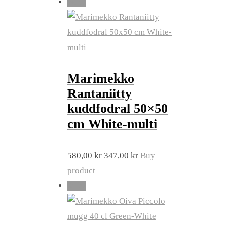
was:
is:
Sale!
295,00 kr.
236,00 kr.
Marimekko
Rantaniitty
kuddfodral 50×50
cm White-multi
Original
Current
580,00
kr
347,00
kr
Buy
price
price
product
was:
is:
Sale!
580,00 kr.
347,00 kr.