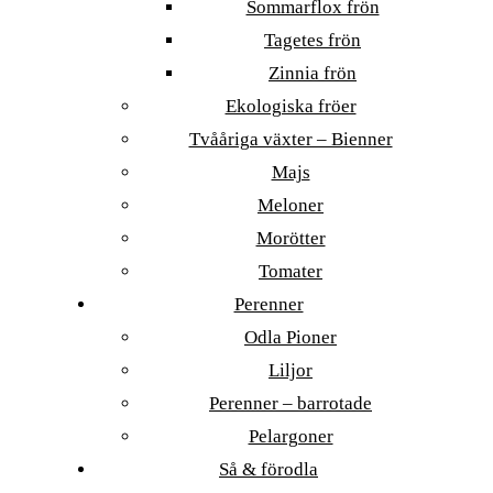
Sommarflox frön
Tagetes frön
Zinnia frön
Ekologiska fröer
Tvååriga växter – Bienner
Majs
Meloner
Morötter
Tomater
Perenner
Odla Pioner
Liljor
Perenner – barrotade
Pelargoner
Så & förodla