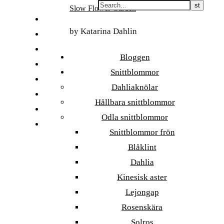
Skip
Slow Flower Garden
to
FI
content
by Katarina Dahlin
ET
SV
Bloggen
NB
Snittblommor
DA
Dahliaknölar
EN
Hållbara snittblommor
DE
Odla snittblommor
日本語
Snittblommor frön
Blåklint
Dahlia
Kinesisk aster
Lejongap
Rosenskära
Solros