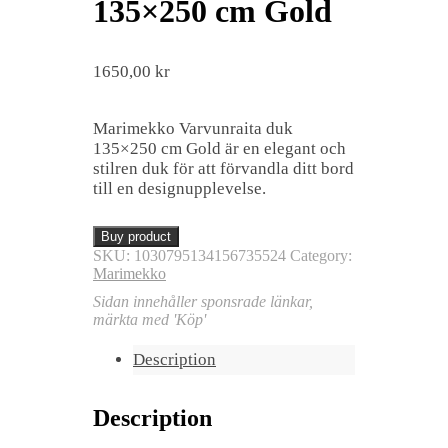
135×250 cm Gold
1650,00
kr
Marimekko Varvunraita duk
135×250 cm Gold är en elegant och
stilren duk för att förvandla ditt bord
till en designupplevelse.
Buy product
SKU:
1030795134156735524
Category:
Marimekko
Sidan innehåller sponsrade länkar,
märkta med 'Köp'
Description
Description