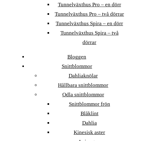
Tunnelväxthus Pro – en dörr
Tunnelväxthus Pro – två dörrar
Tunnelväxthus Spira – en dörr
Tunnelväxthus Spira – två
dörrar
Bloggen
Snittblommor
Dahliaknölar
Hållbara snittblommor
Odla snittblommor
Snittblommor frön
Blåklint
Dahlia
Kinesisk aster