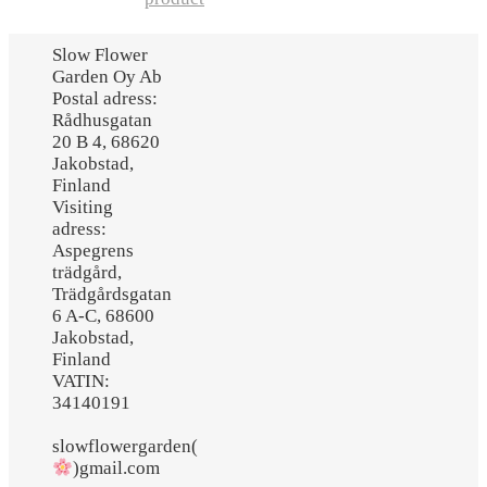
was:
is:
Slow Flower
295,00 kr.
177,00 kr.
Garden Oy Ab
Postal adress:
Rådhusgatan
20 B 4, 68620
Jakobstad,
Finland
Visiting
adress:
Aspegrens
trädgård,
Trädgårdsgatan
6 A-C, 68600
Jakobstad,
Finland
VATIN:
34140191
slowflowergarden(
)gmail.com