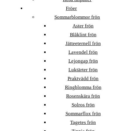
Fröer
Sommarblommor frön
Aster frön
Blåklint frön
Jätteeternell frön
Lavendel frön
Lejongap frön
Luktärter frön
Praktvädd frön
Ringblomma frön
Rosenskära frön
Solros frön
Sommarflox frön
Tagetes frön