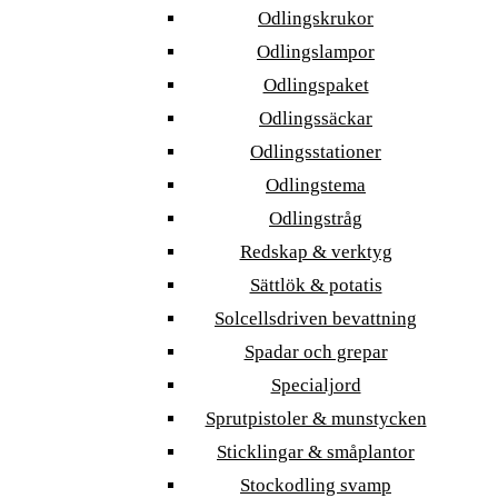
Odlingskrukor
Odlingslampor
Odlingspaket
Odlingssäckar
Odlingsstationer
Odlingstema
Odlingstråg
Redskap & verktyg
Sättlök & potatis
Solcellsdriven bevattning
Spadar och grepar
Specialjord
Sprutpistoler & munstycken
Sticklingar & småplantor
Stockodling svamp