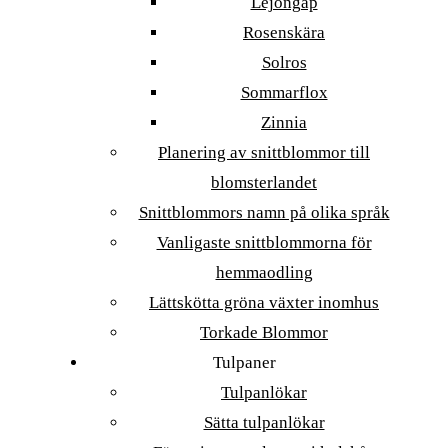
Lejongap
Rosenskära
Solros
Sommarflox
Zinnia
Planering av snittblommor till
blomsterlandet
Snittblommors namn på olika språk
Vanligaste snittblommorna för
hemmaodling
Lättskötta gröna växter inomhus
Torkade Blommor
Tulpaner
Tulpanlökar
Sätta tulpanlökar