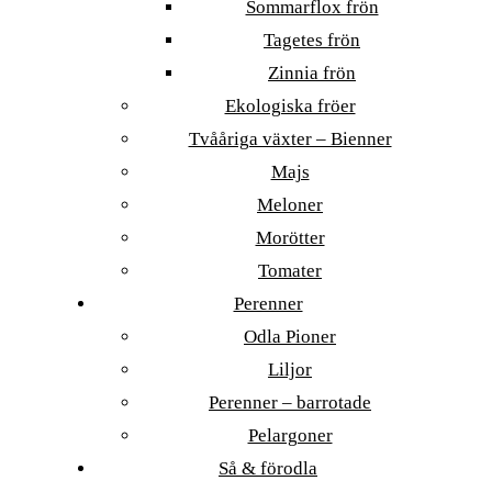
Sommarflox frön
Tagetes frön
Zinnia frön
Ekologiska fröer
Tvååriga växter – Bienner
Majs
Meloner
Morötter
Tomater
Perenner
Odla Pioner
Liljor
Perenner – barrotade
Pelargoner
Så & förodla