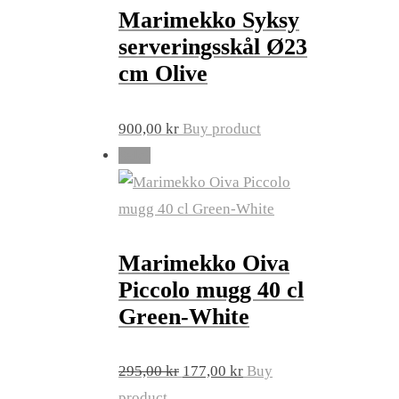
Marimekko Syksy
serveringsskål Ø23
cm Olive
900,00
kr
Buy product
Sale!
Marimekko Oiva
Piccolo mugg 40 cl
Green-White
Original
Current
295,00
kr
177,00
kr
Buy
price
price
product