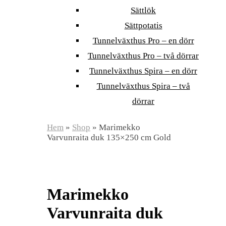
Sättlök
Sättpotatis
Tunnelväxthus Pro – en dörr
Tunnelväxthus Pro – två dörrar
Tunnelväxthus Spira – en dörr
Tunnelväxthus Spira – två
dörrar
Hem
»
Shop
»
Marimekko
Varvunraita duk 135×250 cm Gold
Marimekko
Varvunraita duk