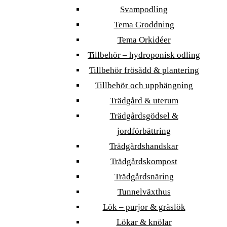
Svampodling
Tema Groddning
Tema Orkidéer
Tillbehör – hydroponisk odling
Tillbehör frösådd & plantering
Tillbehör och upphängning
Trädgård & uterum
Trädgårdsgödsel &
jordförbättring
Trädgårdshandskar
Trädgårdskompost
Trädgårdsnäring
Tunnelväxthus
Lök – purjor & gräslök
Lökar & knölar