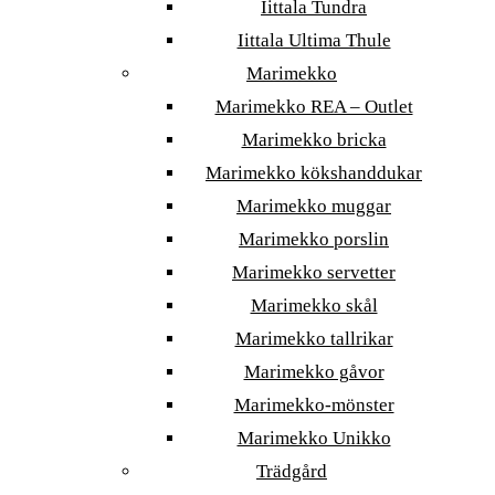
Iittala Tundra
Iittala Ultima Thule
Marimekko
Marimekko REA – Outlet
Marimekko bricka
Marimekko kökshanddukar
Marimekko muggar
Marimekko porslin
Marimekko servetter
Marimekko skål
Marimekko tallrikar
Marimekko gåvor
Marimekko-mönster
Marimekko Unikko
Trädgård