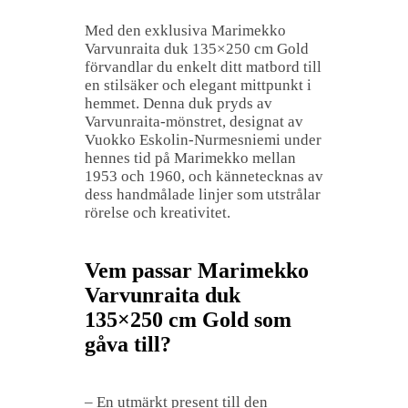
Med den exklusiva Marimekko
Varvunraita duk 135×250 cm Gold
förvandlar du enkelt ditt matbord till
en stilsäker och elegant mittpunkt i
hemmet. Denna duk pryds av
Varvunraita-mönstret, designat av
Vuokko Eskolin-Nurmesniemi under
hennes tid på Marimekko mellan
1953 och 1960, och kännetecknas av
dess handmålade linjer som utstrålar
rörelse och kreativitet.
Vem passar Marimekko
Varvunraita duk
135×250 cm Gold som
gåva till?
– En utmärkt present till den