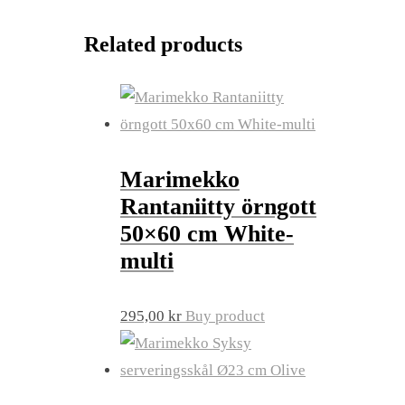
Related products
Marimekko
Rantaniitty örngott
50×60 cm White-
multi
295,00
kr
Buy product