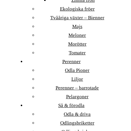
Zinnia frön
Ekologiska fröer
Tvååriga växter – Bienner
Majs
Meloner
Morötter
Tomater
Perenner
Odla Pioner
Liljor
Perenner – barrotade
Pelargoner
Så & förodla
Odla & driva
Odlingsbriketter