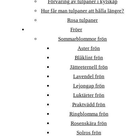
Förvaring av tulpaner i kylskåp
Hur får man tulpaner att hålla längre?
Rosa tulpaner
Fröer
Sommarblommor frön
Aster frön
Blåklint frön
Jätteeternell frön
Lavendel frön
Lejongap frön
Luktärter frön
Praktvädd frön
Ringblomma frön
Rosenskära frön
Solros frön