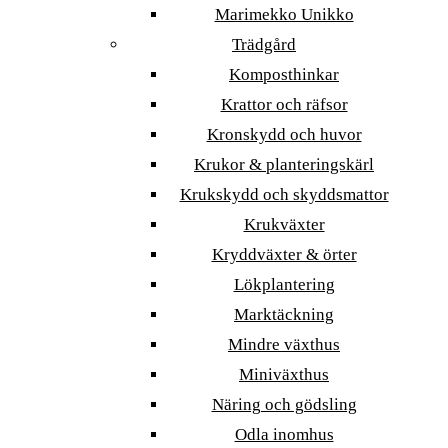
Marimekko Unikko
Trädgård
Komposthinkar
Krattor och räfsor
Kronskydd och huvor
Krukor & planteringskärl
Krukskydd och skyddsmattor
Krukväxter
Kryddväxter & örter
Lökplantering
Marktäckning
Mindre växthus
Miniväxthus
Näring och gödsling
Odla inomhus