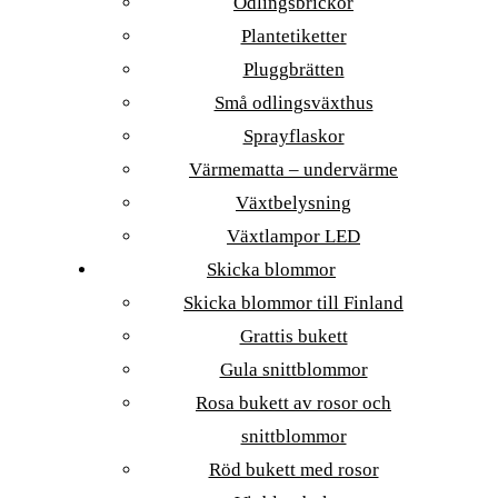
Odlingsbrickor
Plantetiketter
Pluggbrätten
Små odlingsväxthus
Sprayflaskor
Värmematta – undervärme
Växtbelysning
Växtlampor LED
Skicka blommor
Skicka blommor till Finland
Grattis bukett
Gula snittblommor
Rosa bukett av rosor och
snittblommor
Röd bukett med rosor