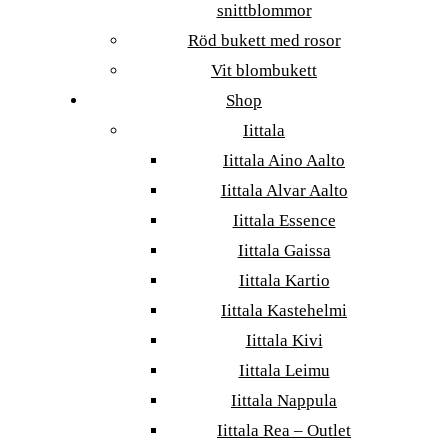
snittblommor
Röd bukett med rosor
Vit blombukett
Shop
Iittala
Iittala Aino Aalto
Iittala Alvar Aalto
Iittala Essence
Iittala Gaissa
Iittala Kartio
Iittala Kastehelmi
Iittala Kivi
Iittala Leimu
Iittala Nappula
Iittala Rea – Outlet