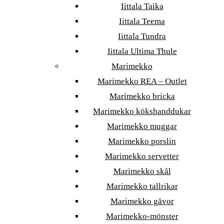
Iittala Taika
Iittala Teema
Iittala Tundra
Iittala Ultima Thule
Marimekko
Marimekko REA – Outlet
Marimekko bricka
Marimekko kökshanddukar
Marimekko muggar
Marimekko porslin
Marimekko servetter
Marimekko skål
Marimekko tallrikar
Marimekko gåvor
Marimekko-mönster