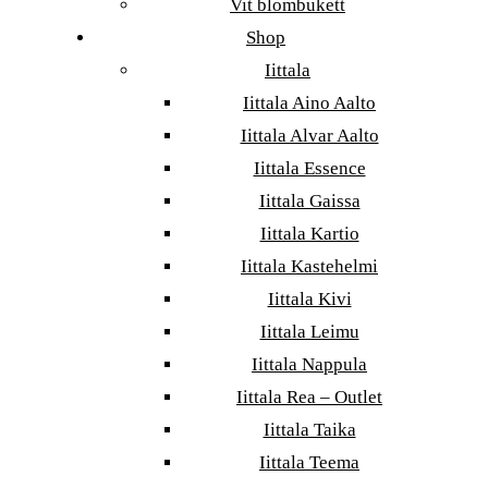
Vit blombukett
Shop
Iittala
Iittala Aino Aalto
Iittala Alvar Aalto
Iittala Essence
Iittala Gaissa
Iittala Kartio
Iittala Kastehelmi
Iittala Kivi
Iittala Leimu
Iittala Nappula
Iittala Rea – Outlet
Iittala Taika
Iittala Teema