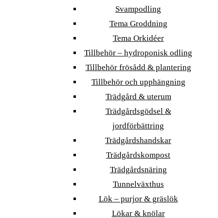
Svampodling
Tema Groddning
Tema Orkidéer
Tillbehör – hydroponisk odling
Tillbehör frösådd & plantering
Tillbehör och upphängning
Trädgård & uterum
Trädgårdsgödsel &
jordförbättring
Trädgårdshandskar
Trädgårdskompost
Trädgårdsnäring
Tunnelväxthus
Lök – purjor & gräslök
Lökar & knölar