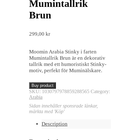
Mumintallrik
Brun
299,00
kr
Moomin Arabia Stinky i farten
Mumintallrik Brun är en dekorativ
tallrik med ett humoristiskt Stinky-
motiv, perfekt för Muminälskare.
Buy product
SKU:
1030797978859288565
Category:
Arabia
Sidan innehåller sponsrade länkar,
märkta med 'Köp'
Description