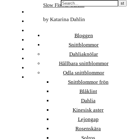
Skip
Slow Flower Garden
to
FI
content
by Katarina Dahlin
ET
SV
Bloggen
NB
Snittblommor
DA
Dahliaknölar
EN
Hållbara snittblommor
DE
Odla snittblommor
日本語
Snittblommor frön
Blåklint
Dahlia
Kinesisk aster
Lejongap
Rosenskära
Solros