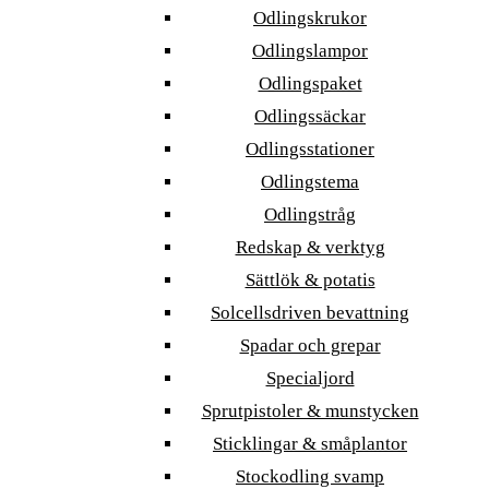
Odlingskrukor
Odlingslampor
Odlingspaket
Odlingssäckar
Odlingsstationer
Odlingstema
Odlingstråg
Redskap & verktyg
Sättlök & potatis
Solcellsdriven bevattning
Spadar och grepar
Specialjord
Sprutpistoler & munstycken
Sticklingar & småplantor
Stockodling svamp