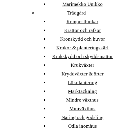
Marimekko Unikko
Trädgård
Komposthinkar
Krattor och räfsor
Kronskydd och huvor
Krukor & planteringskärl
Krukskydd och skyddsmattor
Krukväxter
Kryddväxter & örter
Lökplantering
Marktäckning
Mindre växthus
Miniväxthus
Näring och gödsling
Odla inomhus