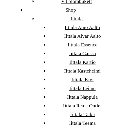
Vit blombukett
Shop
Iittala
Iittala Aino Aalto
Iittala Alvar Aalto
Iittala Essence
Iittala Gaissa
Iittala Kartio
Iittala Kastehelmi
Iittala Kivi
Iittala Leimu
Iittala Nappula
Iittala Rea – Outlet
Iittala Taika
Iittala Teema