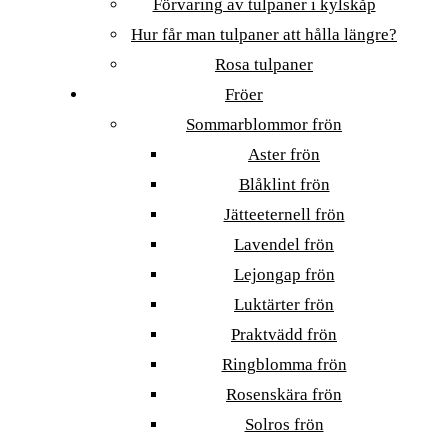
Förvaring av tulpaner i kylskåp
Hur får man tulpaner att hålla längre?
Rosa tulpaner
Fröer
Sommarblommor frön
Aster frön
Blåklint frön
Jätteeternell frön
Lavendel frön
Lejongap frön
Luktärter frön
Praktvädd frön
Ringblomma frön
Rosenskära frön
Solros frön