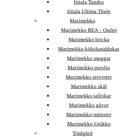
Iittala Tundra
Iittala Ultima Thule
Marimekko
Marimekko REA – Outlet
Marimekko bricka
Marimekko kökshanddukar
Marimekko muggar
Marimekko porslin
Marimekko servetter
Marimekko skål
Marimekko tallrikar
Marimekko gåvor
Marimekko-mönster
Marimekko Unikko
Trädgård