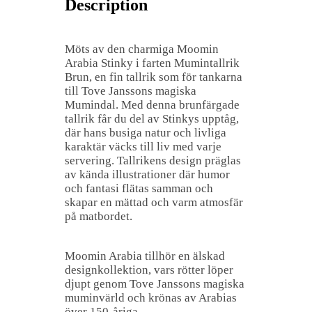
Description
Möts av den charmiga Moomin
Arabia Stinky i farten Mumintallrik
Brun, en fin tallrik som för tankarna
till Tove Janssons magiska
Mumindal. Med denna brunfärgade
tallrik får du del av Stinkys upptåg,
där hans busiga natur och livliga
karaktär väcks till liv med varje
servering. Tallrikens design präglas
av kända illustrationer där humor
och fantasi flätas samman och
skapar en mättad och varm atmosfär
på matbordet.
Moomin Arabia tillhör en älskad
designkollektion, vars rötter löper
djupt genom Tove Janssons magiska
muminvärld och krönas av Arabias
över 150-åriga