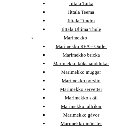
Iittala Taika
Iittala Teema
Iittala Tundra
Iittala Ultima Thule
Marimekko
Marimekko REA – Outlet
Marimekko bricka
Marimekko kökshanddukar
Marimekko muggar
Marimekko porslin
Marimekko servetter
Marimekko skål
Marimekko tallrikar
Marimekko gåvor
Marimekko-mönster