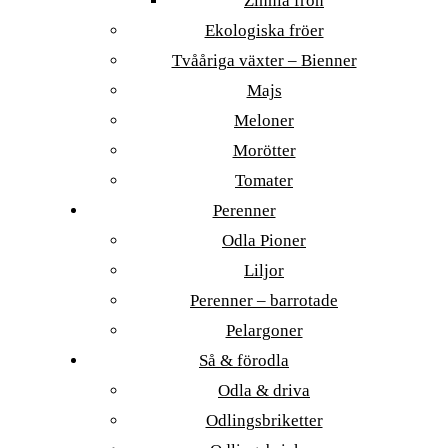
Zinnia frön
Ekologiska fröer
Tvååriga växter – Bienner
Majs
Meloner
Morötter
Tomater
Perenner
Odla Pioner
Liljor
Perenner – barrotade
Pelargoner
Så & förodla
Odla & driva
Odlingsbriketter