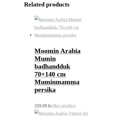
Related products
Moomin Arabia
Mumin
badhandduk
70×140 cm
Muminmamma
persika
359,00
kr
Buy product