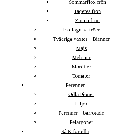
Sommarflox frön
Tagetes frön
Zinnia frön
Ekologiska fröer
Tvååriga växter – Bienner
Majs
Meloner
Morötter
Tomater
Perenner
Odla Pioner
Liljor
Perenner – barrotade
Pelargoner
Så & förodla