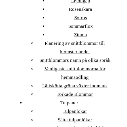
Lejongap
Rosenskära
Solros
Sommarflox
Zinnia
Planering av snittblommor till
blomsterlandet
Snittblommors namn på olika språk
Vanligaste snittblommorna för
hemmaodling
Lättskötta gröna växter inomhus
Torkade Blommor
Tulpaner
Tulpanlökar
Sätta tulpanlökar