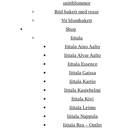
snittblommor
Röd bukett med rosor
Vit blombukett
Shop
Iittala
Iittala Aino Aalto
Iittala Alvar Aalto
Iittala Essence
Iittala Gaissa
Iittala Kartio
Iittala Kastehelmi
Iittala Kivi
Iittala Leimu
Iittala Nappula
Iittala Rea – Outlet