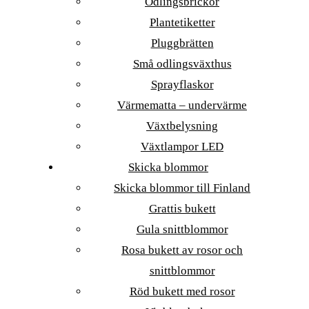
Odlingsbrickor
Plantetiketter
Pluggbrätten
Små odlingsväxthus
Sprayflaskor
Värmematta – undervärme
Växtbelysning
Växtlampor LED
Skicka blommor
Skicka blommor till Finland
Grattis bukett
Gula snittblommor
Rosa bukett av rosor och
snittblommor
Röd bukett med rosor