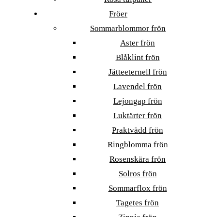
Fröer
Sommarblommor frön
Aster frön
Blåklint frön
Jätteeternell frön
Lavendel frön
Lejongap frön
Luktärter frön
Praktvädd frön
Ringblomma frön
Rosenskära frön
Solros frön
Sommarflox frön
Tagetes frön