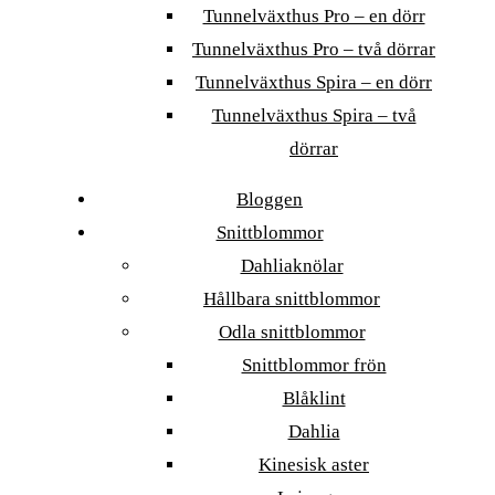
Tunnelväxthus Pro – en dörr
Tunnelväxthus Pro – två dörrar
Tunnelväxthus Spira – en dörr
Tunnelväxthus Spira – två
dörrar
Bloggen
Snittblommor
Dahliaknölar
Hållbara snittblommor
Odla snittblommor
Snittblommor frön
Blåklint
Dahlia
Kinesisk aster