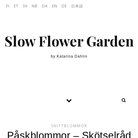
Skip to content
FI
ET
SV
NB
DA
EN
DE
日本語
Slow Flower Garden
by Katarina Dahlin
SNITTBLOMMOR
Påskblommor – Skötselråd