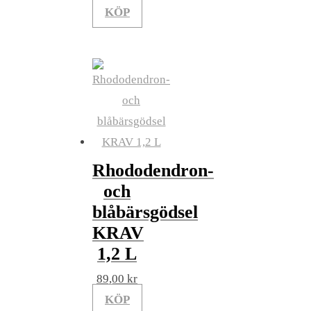
KÖP
Rhododendron-
och
blåbärsgödsel
KRAV
1,2 L
89,00
kr
KÖP