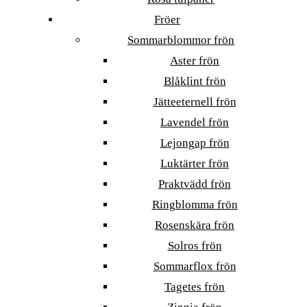
Fröer
Sommarblommor frön
Aster frön
Blåklint frön
Jätteeternell frön
Lavendel frön
Lejongap frön
Luktärter frön
Praktvädd frön
Ringblomma frön
Rosenskära frön
Solros frön
Sommarflox frön
Tagetes frön