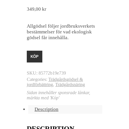
349,00
kr
Allgödsel följer jordbruksverkets
bestämmelser för vad ekologisk
gödsel får innehålla.
KÖP
SKU:
85772b19e739
Categories:
Trädgårdsgödsel &
jordförbättring
,
Trädgårdsnäring
Sidan innehåller sponsrade länkar,
märkta med 'Köp'
Description
DESCRIPTION