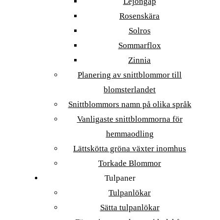
Lejongap
Rosenskära
Solros
Sommarflox
Zinnia
Planering av snittblommor till
blomsterlandet
Snittblommors namn på olika språk
Vanligaste snittblommorna för
hemmaodling
Lättskötta gröna växter inomhus
Torkade Blommor
Tulpaner
Tulpanlökar
Sätta tulpanlökar