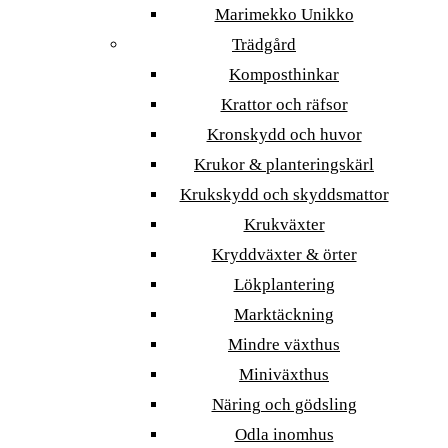
Marimekko Unikko
Trädgård
Komposthinkar
Krattor och räfsor
Kronskydd och huvor
Krukor & planteringskärl
Krukskydd och skyddsmattor
Krukväxter
Kryddväxter & örter
Lökplantering
Marktäckning
Mindre växthus
Miniväxthus
Näring och gödsling
Odla inomhus