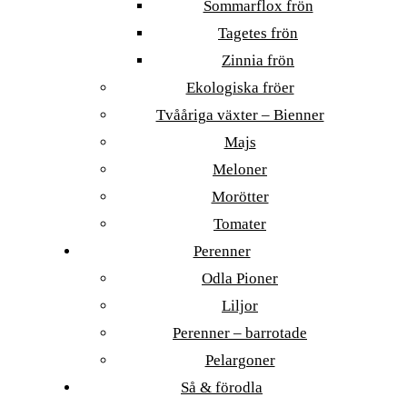
Sommarflox frön
Tagetes frön
Zinnia frön
Ekologiska fröer
Tvååriga växter – Bienner
Majs
Meloner
Morötter
Tomater
Perenner
Odla Pioner
Liljor
Perenner – barrotade
Pelargoner
Så & förodla