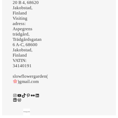
20 B 4, 68620
Jakobstad,
Finland
Visiting
adress:
Aspegrens
trädgård,
Trädgårdsgatan
6 A-C, 68600
Jakobstad,
Finland
VATIN:
34140191
slowflowergarden(
)gmail.com
Instagram
YouTube
TikTok
Pinterest
Flickr
LinkedIn
LinkedIn
WordPress