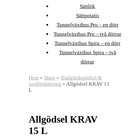
Sättlök
Sättpotatis
Tunnelväxthus Pro – en dörr
Tunnelväxthus Pro – två dörrar
Tunnelväxthus Spira – en dörr
Tunnelväxthus Spira – två
dörrar
Hem
»
Shop
»
Trädgårdsgödsel &
jordförbättring
»
Allgödsel KRAV 15
L
Allgödsel KRAV
15 L