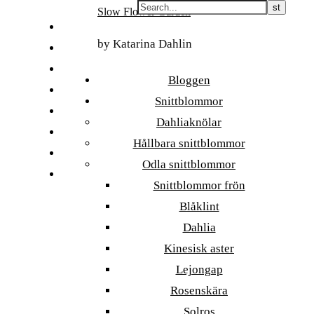
Skip
Slow Flower Garden
to
FI
content
by Katarina Dahlin
ET
SV
Bloggen
NB
Snittblommor
DA
Dahliaknölar
EN
Hållbara snittblommor
DE
Odla snittblommor
日本語
Snittblommor frön
Blåklint
Dahlia
Kinesisk aster
Lejongap
Rosenskära
Solros