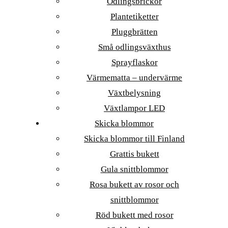
Odlingsbrickor
Plantetiketter
Pluggbrätten
Små odlingsväxthus
Sprayflaskor
Värmematta – undervärme
Växtbelysning
Växtlampor LED
Skicka blommor
Skicka blommor till Finland
Grattis bukett
Gula snittblommor
Rosa bukett av rosor och
snittblommor
Röd bukett med rosor