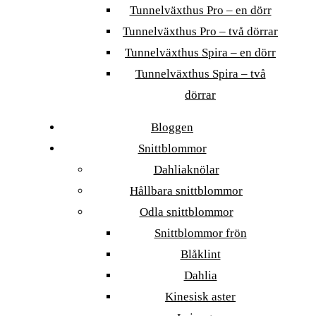
Tunnelväxthus Pro – en dörr
Tunnelväxthus Pro – två dörrar
Tunnelväxthus Spira – en dörr
Tunnelväxthus Spira – två
dörrar
Bloggen
Snittblommor
Dahliaknölar
Hållbara snittblommor
Odla snittblommor
Snittblommor frön
Blåklint
Dahlia
Kinesisk aster