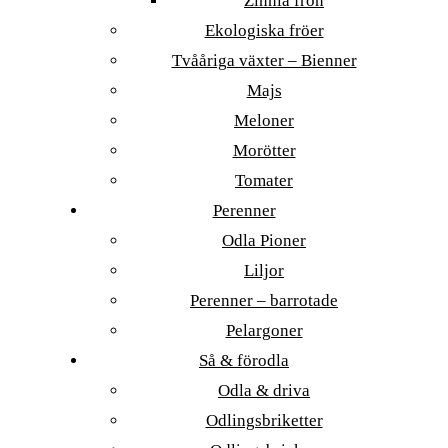
Zinnia frön
Ekologiska fröer
Tvååriga växter – Bienner
Majs
Meloner
Morötter
Tomater
Perenner
Odla Pioner
Liljor
Perenner – barrotade
Pelargoner
Så & förodla
Odla & driva
Odlingsbriketter