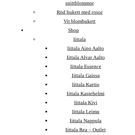
snittblommor
Röd bukett med rosor
Vit blombukett
Shop
Iittala
Iittala Aino Aalto
Iittala Alvar Aalto
Iittala Essence
Iittala Gaissa
Iittala Kartio
Iittala Kastehelmi
Iittala Kivi
Iittala Leimu
Iittala Nappula
Iittala Rea – Outlet