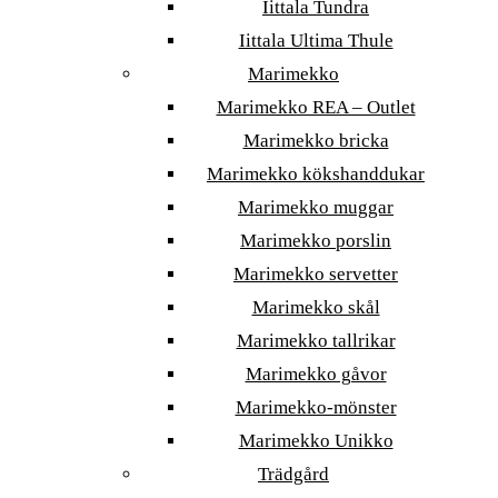
Iittala Tundra
Iittala Ultima Thule
Marimekko
Marimekko REA – Outlet
Marimekko bricka
Marimekko kökshanddukar
Marimekko muggar
Marimekko porslin
Marimekko servetter
Marimekko skål
Marimekko tallrikar
Marimekko gåvor
Marimekko-mönster
Marimekko Unikko
Trädgård