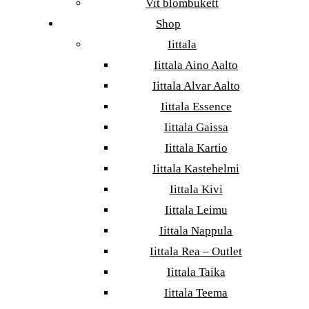
Vit blombukett
Shop
Iittala
Iittala Aino Aalto
Iittala Alvar Aalto
Iittala Essence
Iittala Gaissa
Iittala Kartio
Iittala Kastehelmi
Iittala Kivi
Iittala Leimu
Iittala Nappula
Iittala Rea – Outlet
Iittala Taika
Iittala Teema