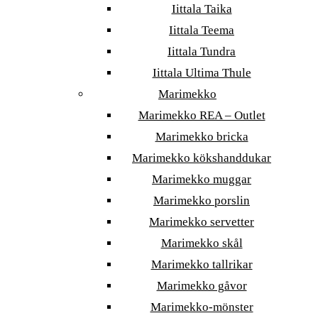
Iittala Taika
Iittala Teema
Iittala Tundra
Iittala Ultima Thule
Marimekko
Marimekko REA – Outlet
Marimekko bricka
Marimekko kökshanddukar
Marimekko muggar
Marimekko porslin
Marimekko servetter
Marimekko skål
Marimekko tallrikar
Marimekko gåvor
Marimekko-mönster