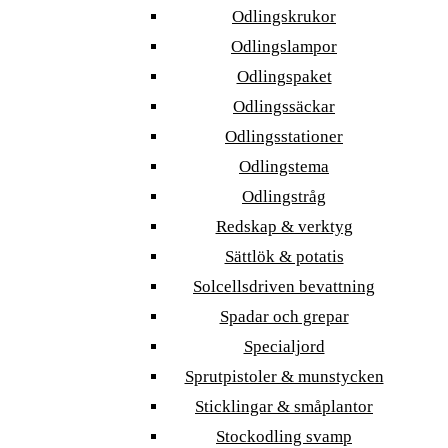
Odlingskrukor
Odlingslampor
Odlingspaket
Odlingssäckar
Odlingsstationer
Odlingstema
Odlingstråg
Redskap & verktyg
Sättlök & potatis
Solcellsdriven bevattning
Spadar och grepar
Specialjord
Sprutpistoler & munstycken
Sticklingar & småplantor
Stockodling svamp