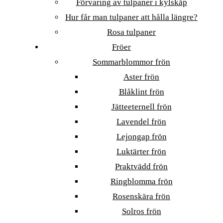
Förvaring av tulpaner i kylskåp
Hur får man tulpaner att hålla längre?
Rosa tulpaner
Fröer
Sommarblommor frön
Aster frön
Blåklint frön
Jätteeternell frön
Lavendel frön
Lejongap frön
Luktärter frön
Praktvädd frön
Ringblomma frön
Rosenskära frön
Solros frön