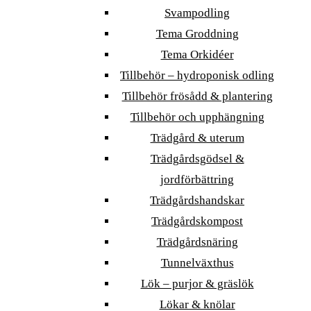
Svampodling
Tema Groddning
Tema Orkidéer
Tillbehör – hydroponisk odling
Tillbehör frösådd & plantering
Tillbehör och upphängning
Trädgård & uterum
Trädgårdsgödsel &
jordförbättring
Trädgårdshandskar
Trädgårdskompost
Trädgårdsnäring
Tunnelväxthus
Lök – purjor & gräslök
Lökar & knölar