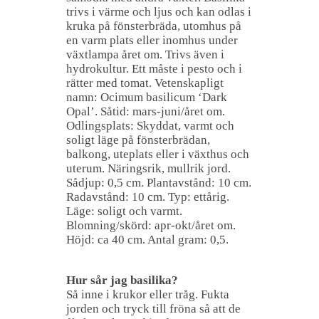
trivs i värme och ljus och kan odlas i
kruka på fönsterbräda, utomhus på
en varm plats eller inomhus under
växtlampa året om. Trivs även i
hydrokultur. Ett måste i pesto och i
rätter med tomat. Vetenskapligt
namn: Ocimum basilicum ‘Dark
Opal’. Såtid: mars-juni/året om.
Odlingsplats: Skyddat, varmt och
soligt läge på fönsterbrädan,
balkong, uteplats eller i växthus och
uterum. Näringsrik, mullrik jord.
Sådjup: 0,5 cm. Plantavstånd: 10 cm.
Radavstånd: 10 cm. Typ: ettårig.
Läge: soligt och varmt.
Blomning/skörd: apr-okt/året om.
Höjd: ca 40 cm. Antal gram: 0,5.
Hur sår jag basilika?
Så inne i krukor eller tråg. Fukta
jorden och tryck till fröna så att de