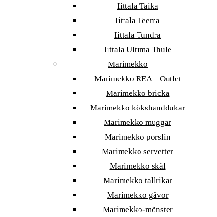
Iittala Taika
Iittala Teema
Iittala Tundra
Iittala Ultima Thule
Marimekko
Marimekko REA – Outlet
Marimekko bricka
Marimekko kökshanddukar
Marimekko muggar
Marimekko porslin
Marimekko servetter
Marimekko skål
Marimekko tallrikar
Marimekko gåvor
Marimekko-mönster