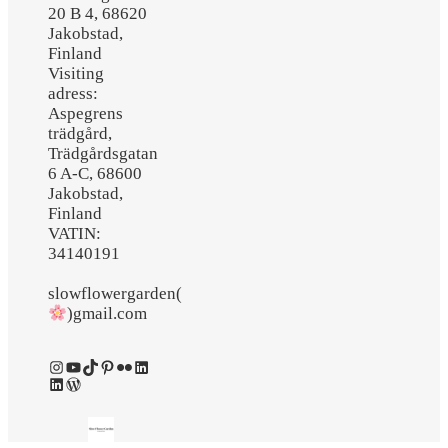
20 B 4, 68620
Jakobstad,
Finland
Visiting
adress:
Aspegrens
trädgård,
Trädgårdsgatan
6 A-C, 68600
Jakobstad,
Finland
VATIN:
34140191
slowflowergarden(
)gmail.com
Instagram
YouTube
TikTok
Pinterest
Flickr
LinkedIn
LinkedIn
WordPress