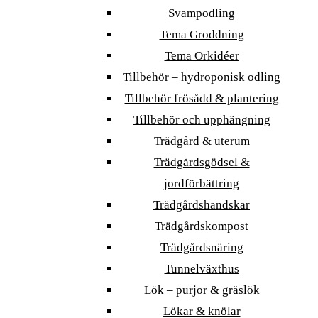
Svampodling
Tema Groddning
Tema Orkidéer
Tillbehör – hydroponisk odling
Tillbehör frösådd & plantering
Tillbehör och upphängning
Trädgård & uterum
Trädgårdsgödsel &
jordförbättring
Trädgårdshandskar
Trädgårdskompost
Trädgårdsnäring
Tunnelväxthus
Lök – purjor & gräslök
Lökar & knölar