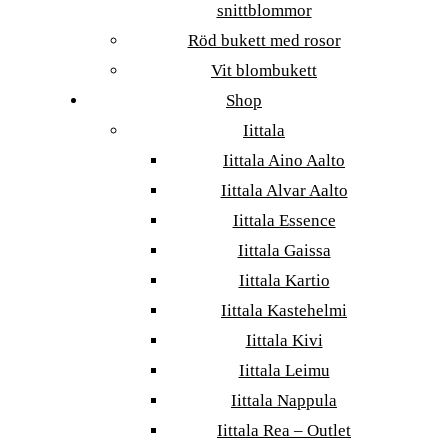
snittblommor
Röd bukett med rosor
Vit blombukett
Shop
Iittala
Iittala Aino Aalto
Iittala Alvar Aalto
Iittala Essence
Iittala Gaissa
Iittala Kartio
Iittala Kastehelmi
Iittala Kivi
Iittala Leimu
Iittala Nappula
Iittala Rea – Outlet