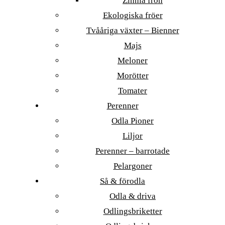
Zinnia frön
Ekologiska fröer
Tvååriga växter – Bienner
Majs
Meloner
Morötter
Tomater
Perenner
Odla Pioner
Liljor
Perenner – barrotade
Pelargoner
Så & förodla
Odla & driva
Odlingsbriketter