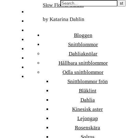
Skip
Slow Flower Garden
to
FI
content
by Katarina Dahlin
ET
SV
Bloggen
NB
Snittblommor
DA
Dahliaknölar
EN
Hållbara snittblommor
DE
Odla snittblommor
日本語
Snittblommor frön
Blåklint
Dahlia
Kinesisk aster
Lejongap
Rosenskära
Solros