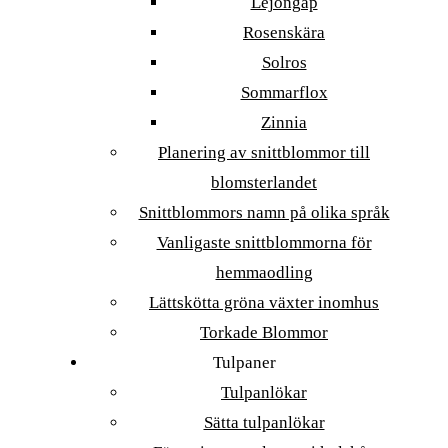
Lejongap
Rosenskära
Solros
Sommarflox
Zinnia
Planering av snittblommor till
blomsterlandet
Snittblommors namn på olika språk
Vanligaste snittblommorna för
hemmaodling
Lättskötta gröna växter inomhus
Torkade Blommor
Tulpaner
Tulpanlökar
Sätta tulpanlökar