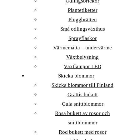
Odlingsbrickor
Plantetiketter
Pluggbrätten
Små odlingsväxthus
Sprayflaskor
Värmematta – undervärme
Växtbelysning
Växtlampor LED
Skicka blommor
Skicka blommor till Finland
Grattis bukett
Gula snittblommor
Rosa bukett av rosor och
snittblommor
Röd bukett med rosor