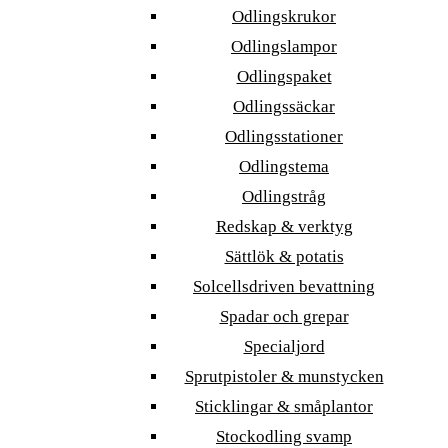
Odlingskrukor
Odlingslampor
Odlingspaket
Odlingssäckar
Odlingsstationer
Odlingstema
Odlingstråg
Redskap & verktyg
Sättlök & potatis
Solcellsdriven bevattning
Spadar och grepar
Specialjord
Sprutpistoler & munstycken
Sticklingar & småplantor
Stockodling svamp