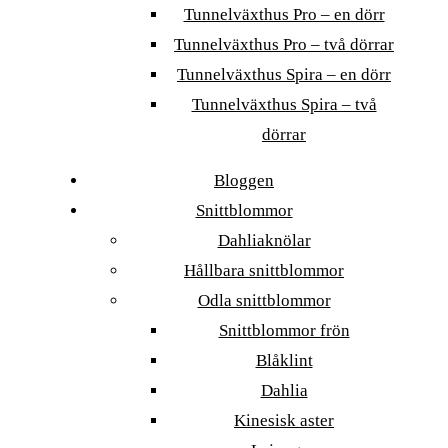
Tunnelväxthus Pro – en dörr
Tunnelväxthus Pro – två dörrar
Tunnelväxthus Spira – en dörr
Tunnelväxthus Spira – två
dörrar
Bloggen
Snittblommor
Dahliaknölar
Hållbara snittblommor
Odla snittblommor
Snittblommor frön
Blåklint
Dahlia
Kinesisk aster