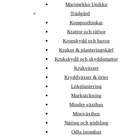
Marimekko Unikko
Trädgård
Komposthinkar
Krattor och räfsor
Kronskydd och huvor
Krukor & planteringskärl
Krukskydd och skyddsmattor
Krukväxter
Kryddväxter & örter
Lökplantering
Marktäckning
Mindre växthus
Miniväxthus
Näring och gödsling
Odla inomhus