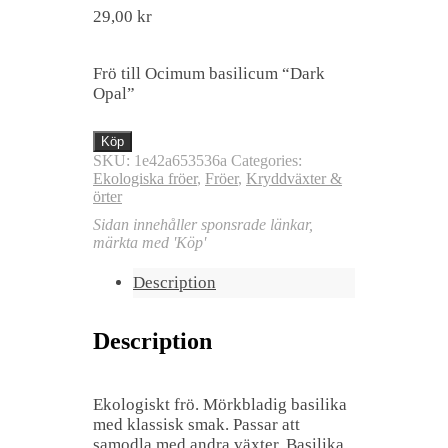
29,00
kr
Frö till Ocimum basilicum “Dark
Opal”
Köp
SKU:
1e42a653536a
Categories:
Ekologiska fröer
,
Fröer
,
Kryddväxter &
örter
Sidan innehåller sponsrade länkar,
märkta med 'Köp'
Description
Description
Ekologiskt frö. Mörkbladig basilika
med klassisk smak. Passar att
samodla med andra växter. Basilika