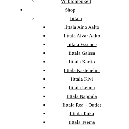
Vit blombukett
Shop
Iittala
Iittala Aino Aalto
Iittala Alvar Aalto
Iittala Essence
Iittala Gaissa
Iittala Kartio
Iittala Kastehelmi
Iittala Kivi
Iittala Leimu
Iittala Nappula
Iittala Rea – Outlet
Iittala Taika
Iittala Teema