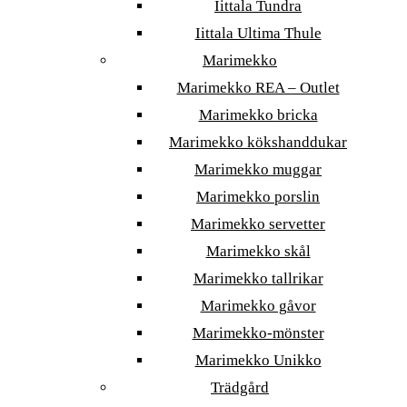
Iittala Tundra
Iittala Ultima Thule
Marimekko
Marimekko REA – Outlet
Marimekko bricka
Marimekko kökshanddukar
Marimekko muggar
Marimekko porslin
Marimekko servetter
Marimekko skål
Marimekko tallrikar
Marimekko gåvor
Marimekko-mönster
Marimekko Unikko
Trädgård