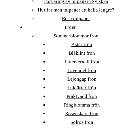
Förvaring av tulpaner i kylskåp
Hur får man tulpaner att hålla längre?
Rosa tulpaner
Fröer
Sommarblommor frön
Aster frön
Blåklint frön
Jätteeternell frön
Lavendel frön
Lejongap frön
Luktärter frön
Praktvädd frön
Ringblomma frön
Rosenskära frön
Solros frön