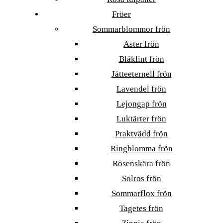
Fröer
Sommarblommor frön
Aster frön
Blåklint frön
Jätteeternell frön
Lavendel frön
Lejongap frön
Luktärter frön
Praktvädd frön
Ringblomma frön
Rosenskära frön
Solros frön
Sommarflox frön
Tagetes frön