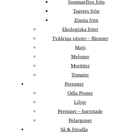
Sommarflox frön
Tagetes frön
Zinnia frön
Ekologiska fröer
Tvååriga växter – Bienner
Majs
Meloner
Morötter
Tomater
Perenner
Odla Pioner
Liljor
Perenner – barrotade
Pelargoner
Så & förodla