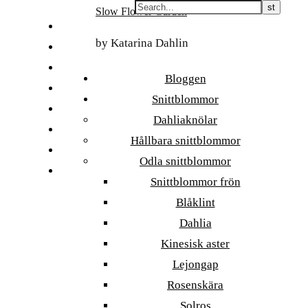
Skip
Slow Flower Garden
to
FI
content
by Katarina Dahlin
ET
SV
Bloggen
NB
Snittblommor
DA
Dahliaknölar
EN
Hållbara snittblommor
DE
Odla snittblommor
日本語
Snittblommor frön
Blåklint
Dahlia
Kinesisk aster
Lejongap
Rosenskära
Solros