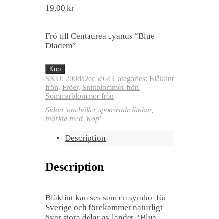
19,00
kr
Frö till Centaurea cyanus “Blue
Diadem”
Köp
SKU:
200da2ec5e64
Categories:
Blåklint
frön
,
Fröer
,
Snittblommor frön
,
Sommarblommor frön
Sidan innehåller sponsrade länkar,
märkta med 'Köp'
Description
Description
Blåklint kan ses som en symbol för
Sverige och förekommer naturligt
över stora delar av landet. ‘Blue