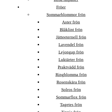
Fröer
Sommarblommor frön
Aster frön
Blåklint frön
Jätteeternell frön
Lavendel frön
Lejongap frön
Luktärter frön
Praktvädd frön
Ringblomma frön
Rosenskära frön
Solros frön
Sommarflox frön
Tagetes frön