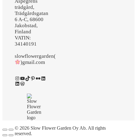
Aspegrens
trädgård,
Trädgårdsgatan
6 A-C, 68600
Jakobstad,
Finland
VATIN:
34140191
slowflowergarden(
)gmail.com
Instagram
YouTube
TikTok
Pinterest
Flickr
LinkedIn
LinkedIn
WordPress
© 2026 Slow Flower Garden Oy Ab. All rights
reserved.