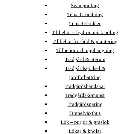
Svampodling
Tema Groddning
Tema Orkidéer
Tillbehör – hydroponisk odling
Tillbehör frösådd & plantering
Tillbehör och upphängning
Trädgård & uterum
Trädgårdsgödsel &
jordförbättring
Trädgårdshandskar
Trädgårdskompost
Trädgårdsnäring
Tunnelväxthus
Lök – purjor & gräslök
Lökar & knölar