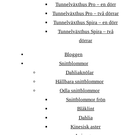
Tunnelväxthus Pro – en dörr
Tunnelväxthus Pro – två dörrar
Tunnelväxthus Spira – en dörr
Tunnelväxthus Spira – två
dörrar
Bloggen
Snittblommor
Dahliaknölar
Hållbara snittblommor
Odla snittblommor
Snittblommor frön
Blåklint
Dahlia
Kinesisk aster