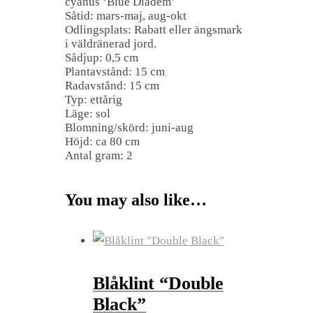
cyanus ‘Blue Diadem’
Såtid: mars-maj, aug-okt
Odlingsplats: Rabatt eller ängsmark
i väldränerad jord.
Sådjup: 0,5 cm
Plantavstånd: 15 cm
Radavstånd: 15 cm
Typ: ettårig
Läge: sol
Blomning/skörd: juni-aug
Höjd: ca 80 cm
Antal gram: 2
You may also like…
Blåklint “Double
Black”