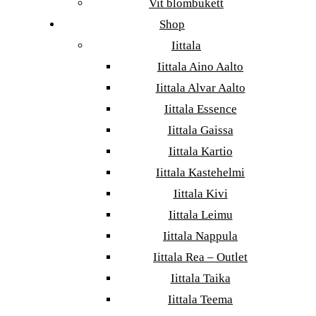
Vit blombukett
Shop
Iittala
Iittala Aino Aalto
Iittala Alvar Aalto
Iittala Essence
Iittala Gaissa
Iittala Kartio
Iittala Kastehelmi
Iittala Kivi
Iittala Leimu
Iittala Nappula
Iittala Rea – Outlet
Iittala Taika
Iittala Teema