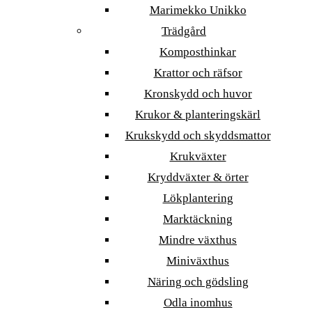
Marimekko Unikko
Trädgård
Komposthinkar
Krattor och räfsor
Kronskydd och huvor
Krukor & planteringskärl
Krukskydd och skyddsmattor
Krukväxter
Kryddväxter & örter
Lökplantering
Marktäckning
Mindre växthus
Miniväxthus
Näring och gödsling
Odla inomhus