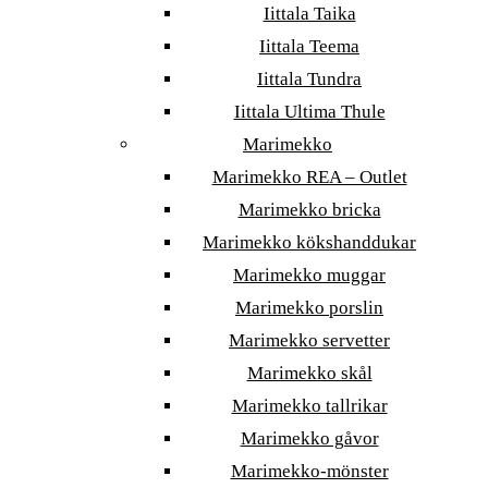
Iittala Taika
Iittala Teema
Iittala Tundra
Iittala Ultima Thule
Marimekko
Marimekko REA – Outlet
Marimekko bricka
Marimekko kökshanddukar
Marimekko muggar
Marimekko porslin
Marimekko servetter
Marimekko skål
Marimekko tallrikar
Marimekko gåvor
Marimekko-mönster