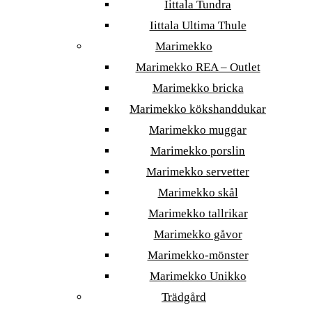
Iittala Tundra
Iittala Ultima Thule
Marimekko
Marimekko REA – Outlet
Marimekko bricka
Marimekko kökshanddukar
Marimekko muggar
Marimekko porslin
Marimekko servetter
Marimekko skål
Marimekko tallrikar
Marimekko gåvor
Marimekko-mönster
Marimekko Unikko
Trädgård