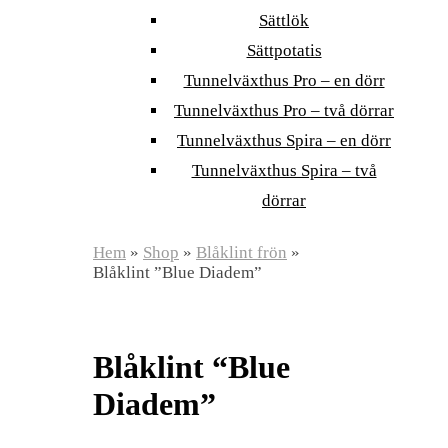
Sättlök
Sättpotatis
Tunnelväxthus Pro – en dörr
Tunnelväxthus Pro – två dörrar
Tunnelväxthus Spira – en dörr
Tunnelväxthus Spira – två
dörrar
Hem
»
Shop
»
Blåklint frön
»
Blåklint ”Blue Diadem”
Blåklint “Blue
Diadem”