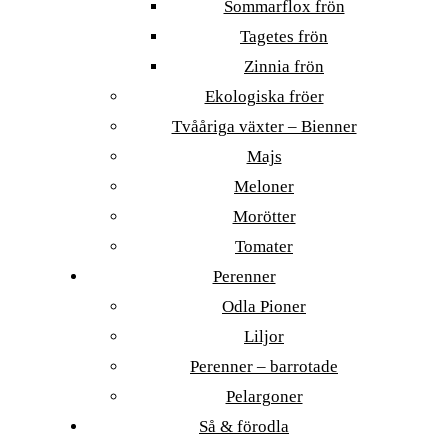
Sommarflox frön
Tagetes frön
Zinnia frön
Ekologiska fröer
Tvååriga växter – Bienner
Majs
Meloner
Morötter
Tomater
Perenner
Odla Pioner
Liljor
Perenner – barrotade
Pelargoner
Så & förodla