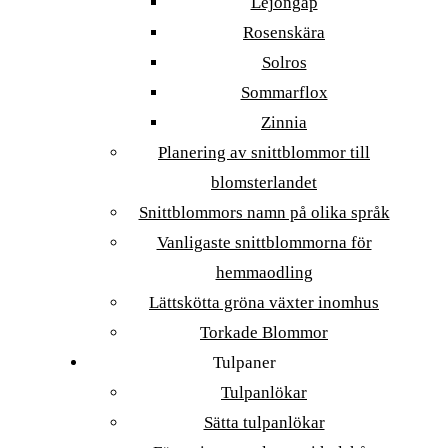
Lejongap
Rosenskära
Solros
Sommarflox
Zinnia
Planering av snittblommor till
blomsterlandet
Snittblommors namn på olika språk
Vanligaste snittblommorna för
hemmaodling
Lättskötta gröna växter inomhus
Torkade Blommor
Tulpaner
Tulpanlökar
Sätta tulpanlökar