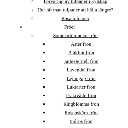
Förvaring av tulpaner i kylskåp
Hur får man tulpaner att hålla längre?
Rosa tulpaner
Fröer
Sommarblommor frön
Aster frön
Blåklint frön
Jätteeternell frön
Lavendel frön
Lejongap frön
Luktärter frön
Praktvädd frön
Ringblomma frön
Rosenskära frön
Solros frön