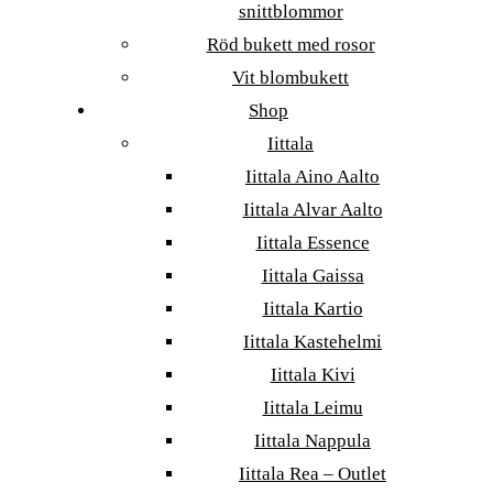
snittblommor
Röd bukett med rosor
Vit blombukett
Shop
Iittala
Iittala Aino Aalto
Iittala Alvar Aalto
Iittala Essence
Iittala Gaissa
Iittala Kartio
Iittala Kastehelmi
Iittala Kivi
Iittala Leimu
Iittala Nappula
Iittala Rea – Outlet