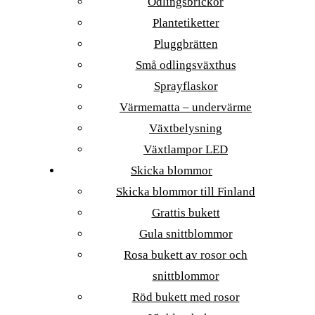
Odlingsbrickor
Plantetiketter
Pluggbrätten
Små odlingsväxthus
Sprayflaskor
Värmematta – undervärme
Växtbelysning
Växtlampor LED
Skicka blommor
Skicka blommor till Finland
Grattis bukett
Gula snittblommor
Rosa bukett av rosor och
snittblommor
Röd bukett med rosor