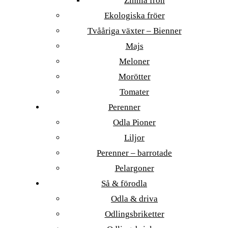
Zinnia frön
Ekologiska fröer
Tvååriga växter – Bienner
Majs
Meloner
Morötter
Tomater
Perenner
Odla Pioner
Liljor
Perenner – barrotade
Pelargoner
Så & förodla
Odla & driva
Odlingsbriketter