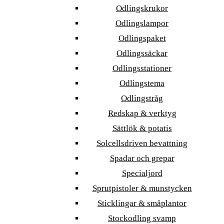
Odlingskrukor
Odlingslampor
Odlingspaket
Odlingssäckar
Odlingsstationer
Odlingstema
Odlingstråg
Redskap & verktyg
Sättlök & potatis
Solcellsdriven bevattning
Spadar och grepar
Specialjord
Sprutpistoler & munstycken
Sticklingar & småplantor
Stockodling svamp