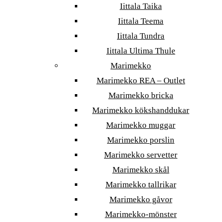
Iittala Taika
Iittala Teema
Iittala Tundra
Iittala Ultima Thule
Marimekko
Marimekko REA – Outlet
Marimekko bricka
Marimekko kökshanddukar
Marimekko muggar
Marimekko porslin
Marimekko servetter
Marimekko skål
Marimekko tallrikar
Marimekko gåvor
Marimekko-mönster