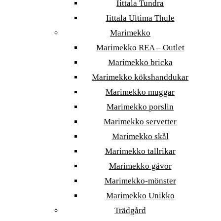
Iittala Tundra
Iittala Ultima Thule
Marimekko
Marimekko REA – Outlet
Marimekko bricka
Marimekko kökshanddukar
Marimekko muggar
Marimekko porslin
Marimekko servetter
Marimekko skål
Marimekko tallrikar
Marimekko gåvor
Marimekko-mönster
Marimekko Unikko
Trädgård