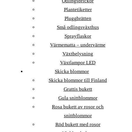
Odlingsbrickor
Plantetiketter
Pluggbrätten
Små odlingsväxthus
Sprayflaskor
Värmematta – undervärme
Växtbelysning
Växtlampor LED
Skicka blommor
Skicka blommor till Finland
Grattis bukett
Gula snittblommor
Rosa bukett av rosor och
snittblommor
Röd bukett med rosor