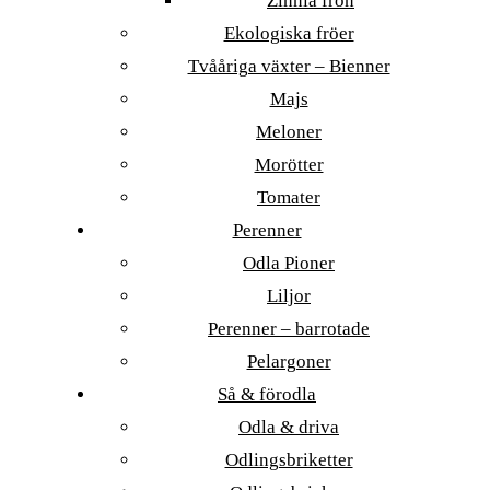
Zinnia frön
Ekologiska fröer
Tvååriga växter – Bienner
Majs
Meloner
Morötter
Tomater
Perenner
Odla Pioner
Liljor
Perenner – barrotade
Pelargoner
Så & förodla
Odla & driva
Odlingsbriketter