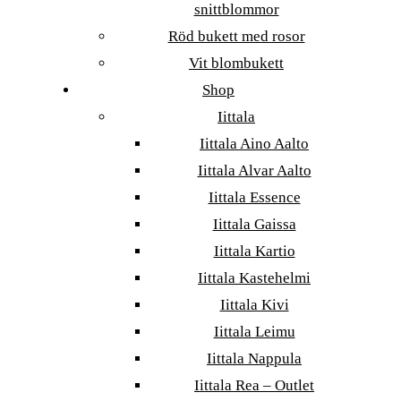
snittblommor
Röd bukett med rosor
Vit blombukett
Shop
Iittala
Iittala Aino Aalto
Iittala Alvar Aalto
Iittala Essence
Iittala Gaissa
Iittala Kartio
Iittala Kastehelmi
Iittala Kivi
Iittala Leimu
Iittala Nappula
Iittala Rea – Outlet