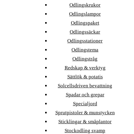
Odlingskrukor
Odlingslampor
Odlingspaket
Odlingssäckar
Odlingsstationer
Odlingstema
Odlingstråg
Redskap & verktyg
Sättlök & potatis
Solcellsdriven bevattning
Spadar och grepar
Specialjord
Sprutpistoler & munstycken
Sticklingar & småplantor
Stockodling svamp