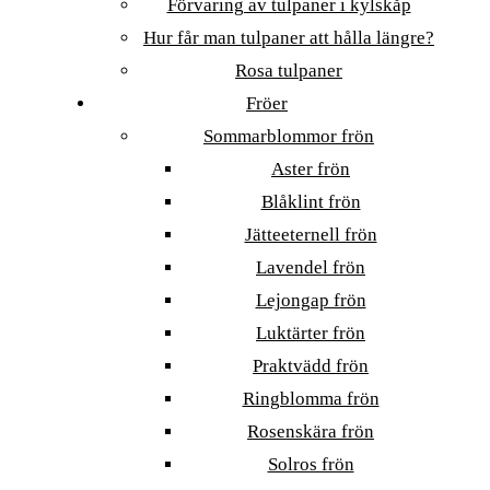
Förvaring av tulpaner i kylskåp
Hur får man tulpaner att hålla längre?
Rosa tulpaner
Fröer
Sommarblommor frön
Aster frön
Blåklint frön
Jätteeternell frön
Lavendel frön
Lejongap frön
Luktärter frön
Praktvädd frön
Ringblomma frön
Rosenskära frön
Solros frön