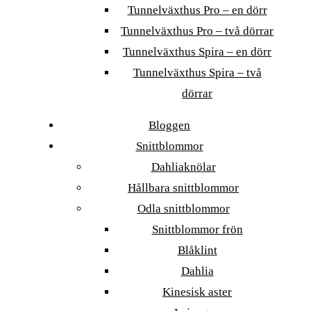
Tunnelväxthus Pro – en dörr
Tunnelväxthus Pro – två dörrar
Tunnelväxthus Spira – en dörr
Tunnelväxthus Spira – två
dörrar
Bloggen
Snittblommor
Dahliaknölar
Hållbara snittblommor
Odla snittblommor
Snittblommor frön
Blåklint
Dahlia
Kinesisk aster