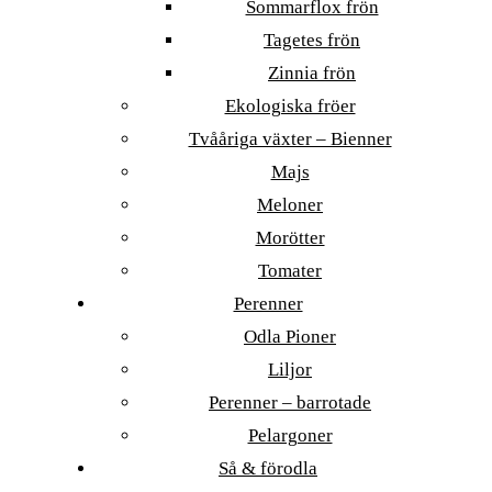
Sommarflox frön
Tagetes frön
Zinnia frön
Ekologiska fröer
Tvååriga växter – Bienner
Majs
Meloner
Morötter
Tomater
Perenner
Odla Pioner
Liljor
Perenner – barrotade
Pelargoner
Så & förodla