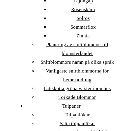
Lejongap
Rosenskära
Solros
Sommarflox
Zinnia
Planering av snittblommor till
blomsterlandet
Snittblommors namn på olika språk
Vanligaste snittblommorna för
hemmaodling
Lättskötta gröna växter inomhus
Torkade Blommor
Tulpaner
Tulpanlökar
Sätta tulpanlökar