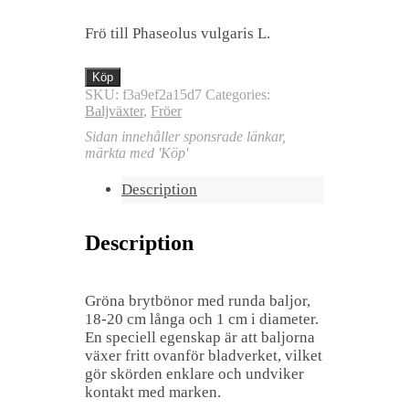
Frö till Phaseolus vulgaris L.
Köp
SKU:
f3a9ef2a15d7
Categories:
Baljväxter
,
Fröer
Sidan innehåller sponsrade länkar,
märkta med 'Köp'
Description
Description
Gröna brytbönor med runda baljor,
18-20 cm långa och 1 cm i diameter.
En speciell egenskap är att baljorna
växer fritt ovanför bladverket, vilket
gör skörden enklare och undviker
kontakt med marken.