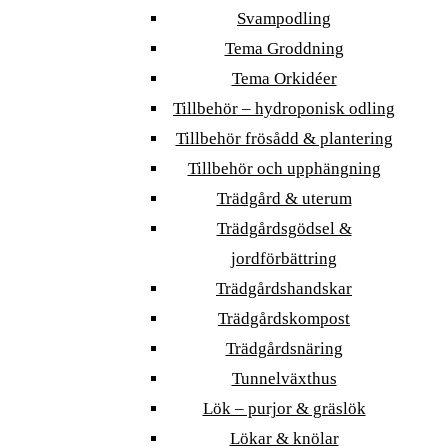
Svampodling
Tema Groddning
Tema Orkidéer
Tillbehör – hydroponisk odling
Tillbehör frösådd & plantering
Tillbehör och upphängning
Trädgård & uterum
Trädgårdsgödsel &
jordförbättring
Trädgårdshandskar
Trädgårdskompost
Trädgårdsnäring
Tunnelväxthus
Lök – purjor & gräslök
Lökar & knölar