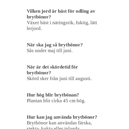
Vilken jord är bäst för odling av
brytbönor?
Växer bäst i näringsrik, fuktig, lätt
lerjord.
När ska jag så brytbönor?
Sås under maj till juni.
När är det skördetid för
brytbönor?
Skörd sker från juni till augusti.
Hur hög blir brytbönan?
Plantan blir cirka 45 cm hög.
Hur kan jag använda brytbönor?
Brytbönor kan användas färska,
stekta, kokta eller inlagda.