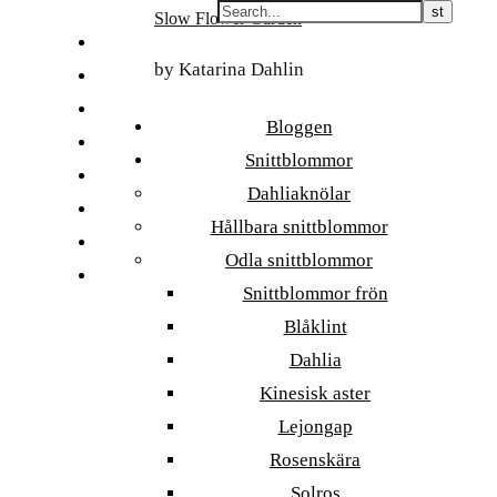
Skip
Slow Flower Garden
to
FI
content
by Katarina Dahlin
ET
SV
Bloggen
NB
Snittblommor
DA
Dahliaknölar
EN
Hållbara snittblommor
DE
Odla snittblommor
日本語
Snittblommor frön
Blåklint
Dahlia
Kinesisk aster
Lejongap
Rosenskära
Solros