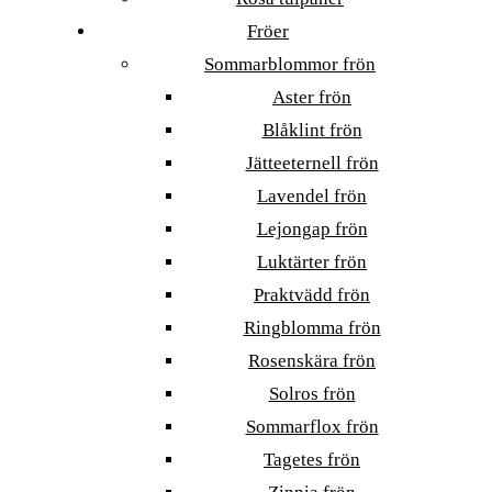
Fröer
Sommarblommor frön
Aster frön
Blåklint frön
Jätteeternell frön
Lavendel frön
Lejongap frön
Luktärter frön
Praktvädd frön
Ringblomma frön
Rosenskära frön
Solros frön
Sommarflox frön
Tagetes frön