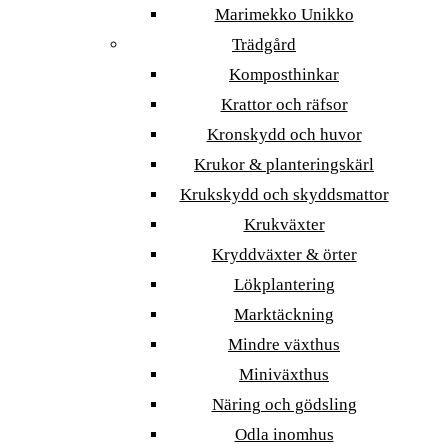
Marimekko Unikko
Trädgård
Komposthinkar
Krattor och räfsor
Kronskydd och huvor
Krukor & planteringskärl
Krukskydd och skyddsmattor
Krukväxter
Kryddväxter & örter
Lökplantering
Marktäckning
Mindre växthus
Miniväxthus
Näring och gödsling
Odla inomhus