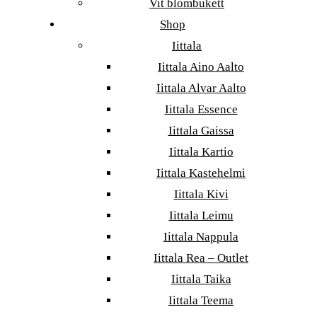
Vit blombukett
Shop
Iittala
Iittala Aino Aalto
Iittala Alvar Aalto
Iittala Essence
Iittala Gaissa
Iittala Kartio
Iittala Kastehelmi
Iittala Kivi
Iittala Leimu
Iittala Nappula
Iittala Rea – Outlet
Iittala Taika
Iittala Teema