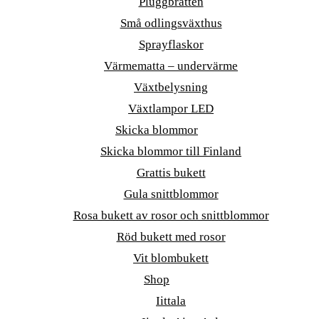
Pluggbrätten
Små odlingsväxthus
Sprayflaskor
Värmematta – undervärme
Växtbelysning
Växtlampor LED
Skicka blommor
Skicka blommor till Finland
Grattis bukett
Gula snittblommor
Rosa bukett av rosor och snittblommor
Röd bukett med rosor
Vit blombukett
Shop
Iittala