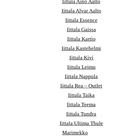
Iittala Aino Aalto
Iittala Alvar Aalto
Iittala Essence
Iittala Gaissa
Iittala Kartio
Iittala Kastehelmi
Iittala Kivi
Iittala Leimu
Iittala Nappula
Iittala Rea – Outlet
Iittala Taika
Iittala Teema
Iittala Tundra
Iittala Ultima Thule
Marimekko