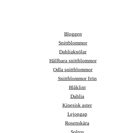
Bloggen
Snittblommor
Dahliaknölar
Hållbara snittblommor
Odla snittblommor
Snittblommor frön
Blåklint
Dahlia
Kinesisk aster
Lejongap
Rosenskära
Solros