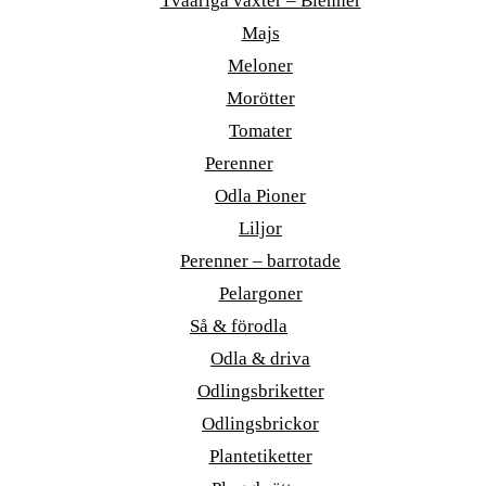
Tvååriga växter – Bienner
Majs
Meloner
Morötter
Tomater
Perenner
Odla Pioner
Liljor
Perenner – barrotade
Pelargoner
Så & förodla
Odla & driva
Odlingsbriketter
Odlingsbrickor
Plantetiketter