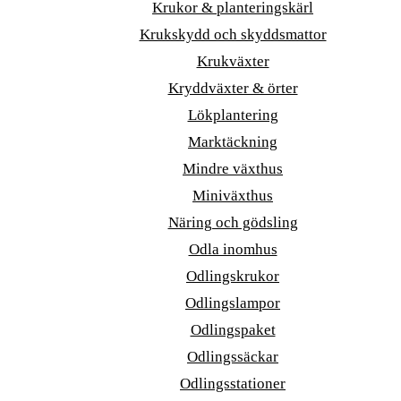
Krukor & planteringskärl
Krukskydd och skyddsmattor
Krukväxter
Kryddväxter & örter
Lökplantering
Marktäckning
Mindre växthus
Miniväxthus
Näring och gödsling
Odla inomhus
Odlingskrukor
Odlingslampor
Odlingspaket
Odlingssäckar
Odlingsstationer