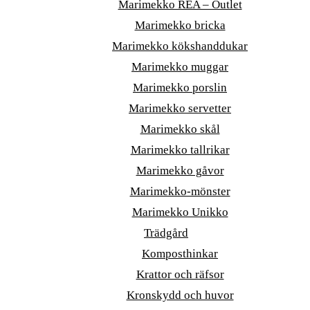
Marimekko REA – Outlet
Marimekko bricka
Marimekko kökshanddukar
Marimekko muggar
Marimekko porslin
Marimekko servetter
Marimekko skål
Marimekko tallrikar
Marimekko gåvor
Marimekko-mönster
Marimekko Unikko
Trädgård
Komposthinkar
Krattor och räfsor
Kronskydd och huvor