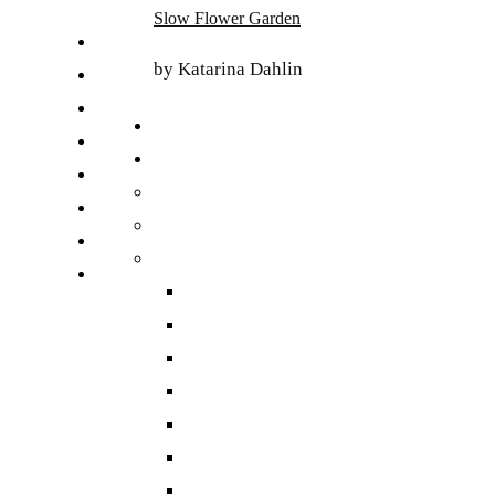
Skip
Slow Flower Garden
to
FI
content
by Katarina Dahlin
ET
SV
NB
DA
EN
DE
日本語