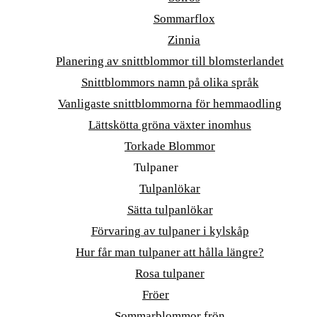
Sommarflox
Zinnia
Planering av snittblommor till blomsterlandet
Snittblommors namn på olika språk
Vanligaste snittblommorna för hemmaodling
Lättskötta gröna växter inomhus
Torkade Blommor
Tulpaner
Tulpanlökar
Sätta tulpanlökar
Förvaring av tulpaner i kylskåp
Hur får man tulpaner att hålla längre?
Rosa tulpaner
Fröer
Sommarblommor frön