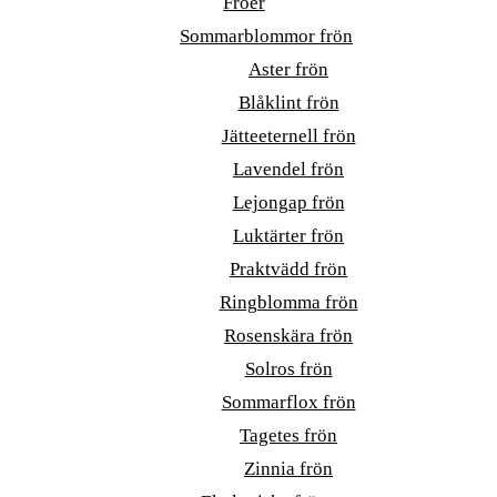
Fröer
Sommarblommor frön
Aster frön
Blåklint frön
Jätteeternell frön
Lavendel frön
Lejongap frön
Luktärter frön
Praktvädd frön
Ringblomma frön
Rosenskära frön
Solros frön
Sommarflox frön
Tagetes frön
Zinnia frön