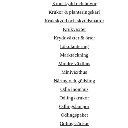
Kronskydd och huvor
Krukor & planteringskärl
Krukskydd och skyddsmattor
Krukväxter
Kryddväxter & örter
Lökplantering
Marktäckning
Mindre växthus
Miniväxthus
Näring och gödsling
Odla inomhus
Odlingskrukor
Odlingslampor
Odlingspaket
Odlingssäckar