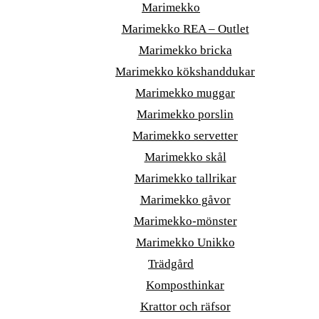
Marimekko
Marimekko REA – Outlet
Marimekko bricka
Marimekko kökshanddukar
Marimekko muggar
Marimekko porslin
Marimekko servetter
Marimekko skål
Marimekko tallrikar
Marimekko gåvor
Marimekko-mönster
Marimekko Unikko
Trädgård
Komposthinkar
Krattor och räfsor