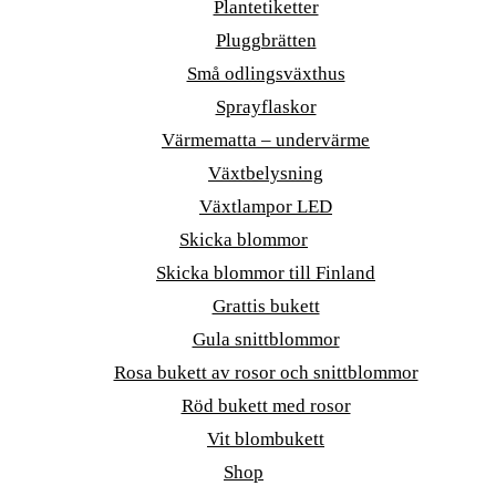
Plantetiketter
Pluggbrätten
Små odlingsväxthus
Sprayflaskor
Värmematta – undervärme
Växtbelysning
Växtlampor LED
Skicka blommor
Skicka blommor till Finland
Grattis bukett
Gula snittblommor
Rosa bukett av rosor och snittblommor
Röd bukett med rosor
Vit blombukett
Shop