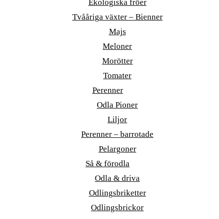
Ekologiska fröer
Tvååriga växter – Bienner
Majs
Meloner
Morötter
Tomater
Perenner
Odla Pioner
Liljor
Perenner – barrotade
Pelargoner
Så & förodla
Odla & driva
Odlingsbriketter
Odlingsbrickor