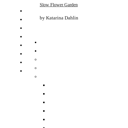
Skip
Slow Flower Garden
to
FI
content
by Katarina Dahlin
ET
SV
NB
DA
EN
DE
日本語