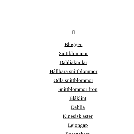
Bloggen
Snittblommor
Dahliaknölar
Hållbara snittblommor
Odla snittblommor
Snittblommor frön
Blåklint
Dahlia
Kinesisk aster
Lejongap