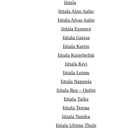
Iittala
Iittala Aino Aalto
Iittala Alvar Aalto
Iittala Essence
Iittala Gaissa
Iittala Kartio
Iittala Kastehelmi
Iittala Kivi
Iittala Leimu
Iittala Nappula
Iittala Rea – Outlet
Iittala Taika
Iittala Teema
Iittala Tundra
Iittala Ultima Thule