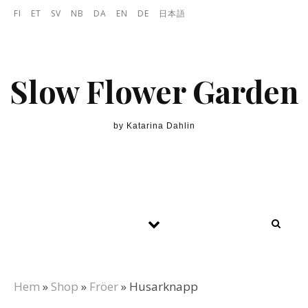
Skip to content
FI
ET
SV
NB
DA
EN
DE
日本語
Slow Flower Garden
by Katarina Dahlin
Hem
»
Shop
»
Fröer
»
Husarknapp