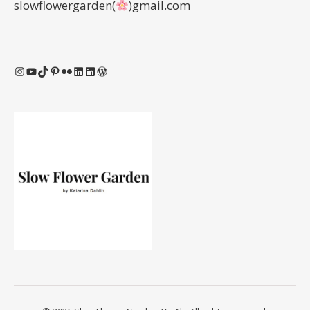
slowflowergarden(
)gmail.com
Instagram
YouTube
TikTok
Pinterest
Flickr
LinkedIn
LinkedIn
WordPress