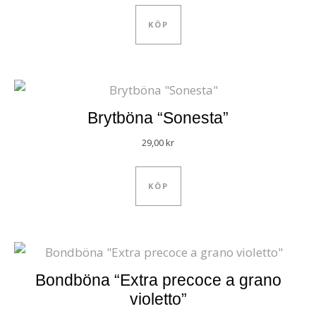
KÖP
Brytböna “Sonesta”
29,00
kr
KÖP
Bondböna “Extra precoce a grano
violetto”