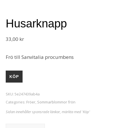
Husarknapp
33,00
kr
Frö till Sanvitalia procumbens
KÖP
SKU:
5e247439ab4a
Categories:
Fröer
,
Sommarblommor frön
Sidan innehåller sponsrade länkar, märkta med 'Köp'