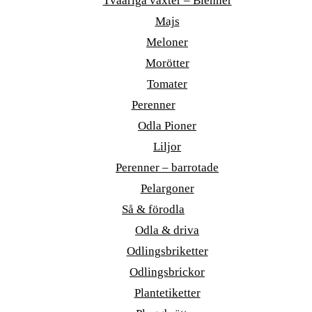
Tvååriga växter – Bienner
Majs
Meloner
Morötter
Tomater
Perenner
Odla Pioner
Liljor
Perenner – barrotade
Pelargoner
Så & förodla
Odla & driva
Odlingsbriketter
Odlingsbrickor
Plantetiketter