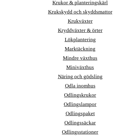
Krukor & planteringskärl
Krukskydd och skyddsmattor
Krukväxter
Kryddväxter & örter
Lökplantering
Marktäckning
Mindre växthus
Miniväxthus
Näring och gödsling
Odla inomhus
Odlingskrukor
Odlingslampor
Odlingspaket
Odlingssäckar
Odlingsstationer