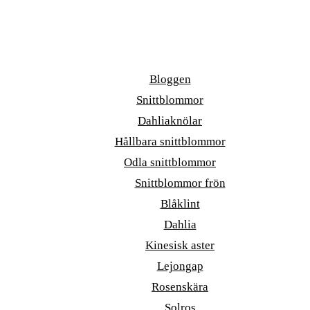
Bloggen
Snittblommor
Dahliaknölar
Hållbara snittblommor
Odla snittblommor
Snittblommor frön
Blåklint
Dahlia
Kinesisk aster
Lejongap
Rosenskära
Solros