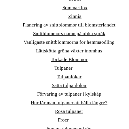
Sommarflox
Zinnia
Planering av snittblommor till blomsterlandet
Snittblommors namn på olika språk
Vanligaste snittblommorna för hemmaodling
Lättskötta gröna växter inomhus
Torkade Blommor
Tulpaner
Tulpanlökar
Sätta tulpanlökar
Förvaring av tulpaner i kylskåp
Hur får man tulpaner att hålla längre?
Rosa tulpaner
Fröer
Sommarblommor frön