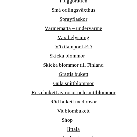
Pluggbrätten
Små odlingsväxthus
Sprayflaskor
Värmematta – undervärme
Växtbelysning
Växtlampor LED
Skicka blommor
Skicka blommor till Finland
Grattis bukett
Gula snittblommor
Rosa bukett av rosor och snittblommor
Röd bukett med rosor
Vit blombukett
Shop
Iittala