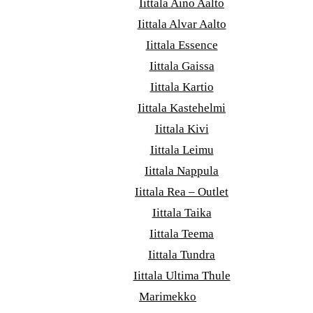
Iittala Aino Aalto
Iittala Alvar Aalto
Iittala Essence
Iittala Gaissa
Iittala Kartio
Iittala Kastehelmi
Iittala Kivi
Iittala Leimu
Iittala Nappula
Iittala Rea – Outlet
Iittala Taika
Iittala Teema
Iittala Tundra
Iittala Ultima Thule
Marimekko