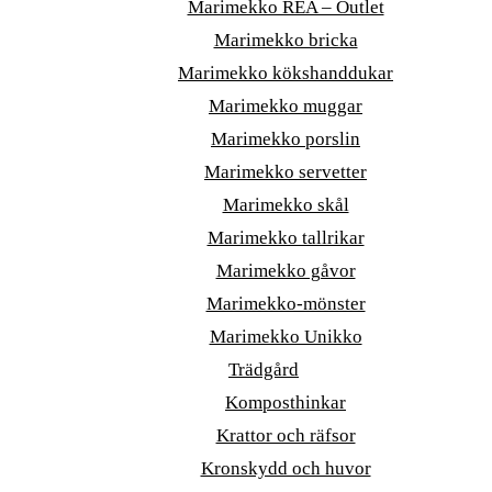
Marimekko REA – Outlet
Marimekko bricka
Marimekko kökshanddukar
Marimekko muggar
Marimekko porslin
Marimekko servetter
Marimekko skål
Marimekko tallrikar
Marimekko gåvor
Marimekko-mönster
Marimekko Unikko
Trädgård
Komposthinkar
Krattor och räfsor
Kronskydd och huvor