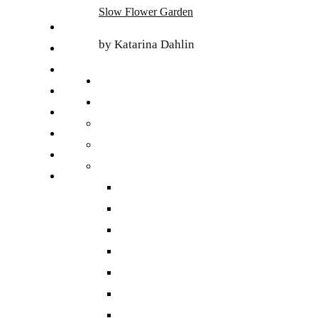
Skip
Slow Flower Garden
to
FI
content
by Katarina Dahlin
ET
SV
NB
DA
EN
DE
日本語