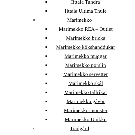
Iittala Tundra
Iittala Ultima Thule
Marimekko
Marimekko REA – Outlet
Marimekko bricka
Marimekko kökshanddukar
Marimekko muggar
Marimekko porslin
Marimekko servetter
Marimekko skål
Marimekko tallrikar
Marimekko gåvor
Marimekko-mönster
Marimekko Unikko
Trädgård