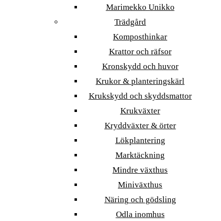
Marimekko Unikko
Trädgård
Komposthinkar
Krattor och räfsor
Kronskydd och huvor
Krukor & planteringskärl
Krukskydd och skyddsmattor
Krukväxter
Kryddväxter & örter
Lökplantering
Marktäckning
Mindre växthus
Miniväxthus
Näring och gödsling
Odla inomhus