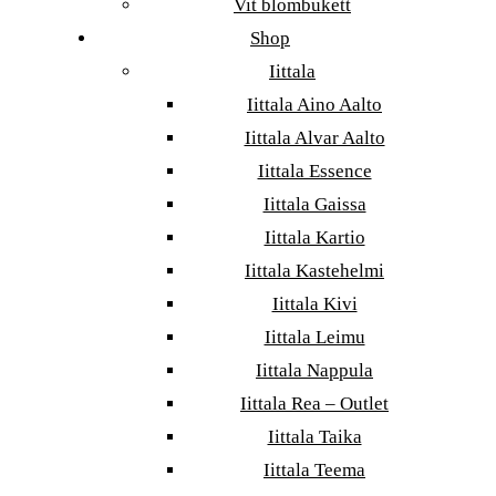
Vit blombukett
Shop
Iittala
Iittala Aino Aalto
Iittala Alvar Aalto
Iittala Essence
Iittala Gaissa
Iittala Kartio
Iittala Kastehelmi
Iittala Kivi
Iittala Leimu
Iittala Nappula
Iittala Rea – Outlet
Iittala Taika
Iittala Teema