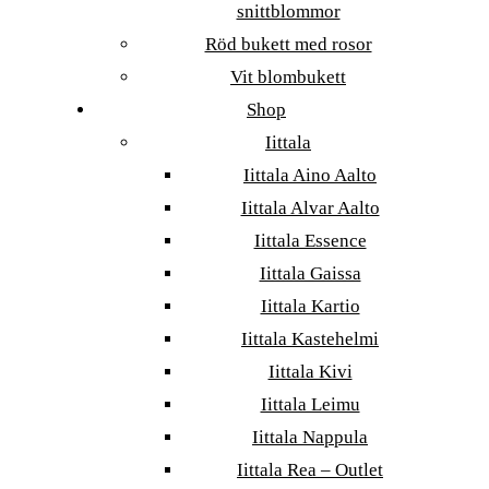
snittblommor
Röd bukett med rosor
Vit blombukett
Shop
Iittala
Iittala Aino Aalto
Iittala Alvar Aalto
Iittala Essence
Iittala Gaissa
Iittala Kartio
Iittala Kastehelmi
Iittala Kivi
Iittala Leimu
Iittala Nappula
Iittala Rea – Outlet