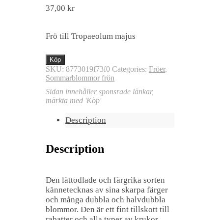
37,00
kr
Frö till Tropaeolum majus
Köp
SKU:
8773019f73f0
Categories:
Fröer
,
Sommarblommor frön
Sidan innehåller sponsrade länkar,
märkta med 'Köp'
Description
Description
Den lättodlade och färgrika sorten
kännetecknas av sina skarpa färger
och många dubbla och halvdubbla
blommor. Den är ett fint tillskott till
rabatter och alla typer av krukor.