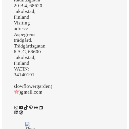
20 B 4, 68620
Jakobstad,
Finland
Visiting
adress:
Aspegrens
trädgård,
Trädgårdsgatan
6 A-C, 68600
Jakobstad,
Finland
VATIN:
34140191
slowflowergarden(
)gmail.com
Instagram
YouTube
TikTok
Pinterest
Flickr
LinkedIn
LinkedIn
WordPress