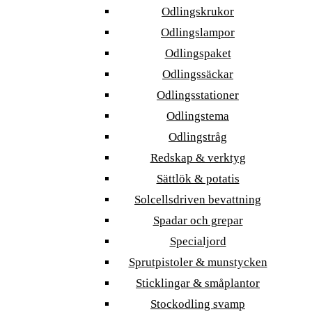
Odlingskrukor
Odlingslampor
Odlingspaket
Odlingssäckar
Odlingsstationer
Odlingstema
Odlingstråg
Redskap & verktyg
Sättlök & potatis
Solcellsdriven bevattning
Spadar och grepar
Specialjord
Sprutpistoler & munstycken
Sticklingar & småplantor
Stockodling svamp