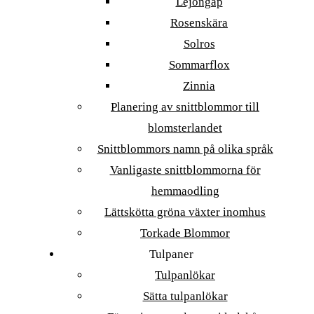
Lejongap
Rosenskära
Solros
Sommarflox
Zinnia
Planering av snittblommor till
blomsterlandet
Snittblommors namn på olika språk
Vanligaste snittblommorna för
hemmaodling
Lättskötta gröna växter inomhus
Torkade Blommor
Tulpaner
Tulpanlökar
Sätta tulpanlökar