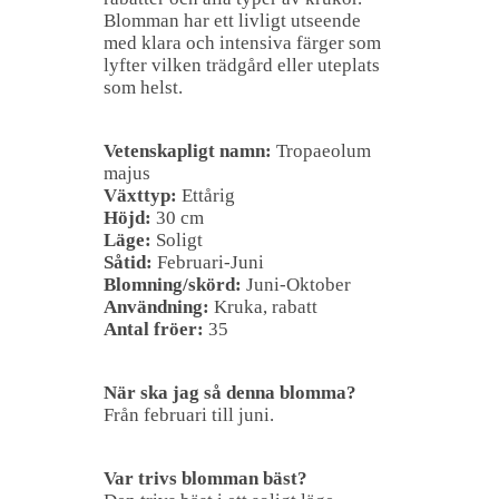
Blomman har ett livligt utseende
med klara och intensiva färger som
lyfter vilken trädgård eller uteplats
som helst.
Vetenskapligt namn:
Tropaeolum
majus
Växttyp:
Ettårig
Höjd:
30 cm
Läge:
Soligt
Såtid:
Februari-Juni
Blomning/skörd:
Juni-Oktober
Användning:
Kruka, rabatt
Antal fröer:
35
När ska jag så denna blomma?
Från februari till juni.
Var trivs blomman bäst?