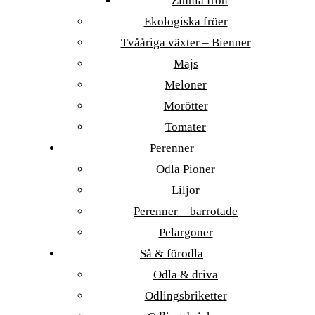
Zinnia frön
Ekologiska fröer
Tvååriga växter – Bienner
Majs
Meloner
Morötter
Tomater
Perenner
Odla Pioner
Liljor
Perenner – barrotade
Pelargoner
Så & förodla
Odla & driva
Odlingsbriketter