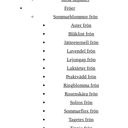
Fröer
Sommarblommor frön
Aster frön
Blåklint frön
Jätteeternell frön
Lavendel frön
Lejongap frön
Luktärter frön
Praktvädd frön
Ringblomma frön
Rosenskära frön
Solros frön
Sommarflox frön
Tagetes frön