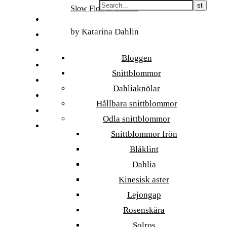
Skip
Slow Flower Garden
to
FI
content
by Katarina Dahlin
ET
SV
Bloggen
NB
Snittblommor
DA
Dahliaknölar
EN
Hållbara snittblommor
DE
Odla snittblommor
日本語
Snittblommor frön
Blåklint
Dahlia
Kinesisk aster
Lejongap
Rosenskära
Solros