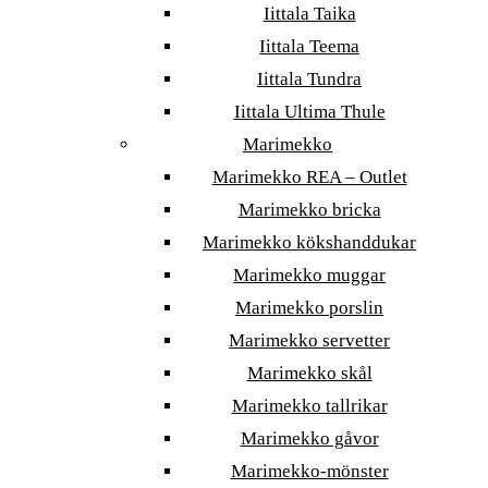
Iittala Taika
Iittala Teema
Iittala Tundra
Iittala Ultima Thule
Marimekko
Marimekko REA – Outlet
Marimekko bricka
Marimekko kökshanddukar
Marimekko muggar
Marimekko porslin
Marimekko servetter
Marimekko skål
Marimekko tallrikar
Marimekko gåvor
Marimekko-mönster