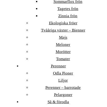
Sommarflox frön
Tagetes frön
Zinnia frön
Ekologiska fröer
Tvååriga växter – Bienner
Majs
Meloner
Morötter
Tomater
Perenner
Odla Pioner
Liljor
Perenner – barrotade
Pelargoner
Så & förodla