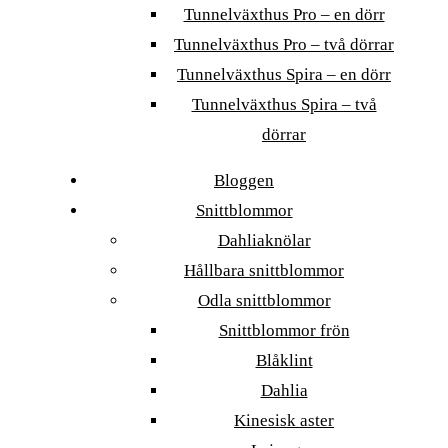
Tunnelväxthus Pro – en dörr
Tunnelväxthus Pro – två dörrar
Tunnelväxthus Spira – en dörr
Tunnelväxthus Spira – två
dörrar
Bloggen
Snittblommor
Dahliaknölar
Hållbara snittblommor
Odla snittblommor
Snittblommor frön
Blåklint
Dahlia
Kinesisk aster