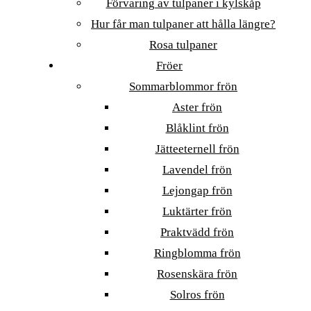
Förvaring av tulpaner i kylskåp
Hur får man tulpaner att hålla längre?
Rosa tulpaner
Fröer
Sommarblommor frön
Aster frön
Blåklint frön
Jätteeternell frön
Lavendel frön
Lejongap frön
Luktärter frön
Praktvädd frön
Ringblomma frön
Rosenskära frön
Solros frön