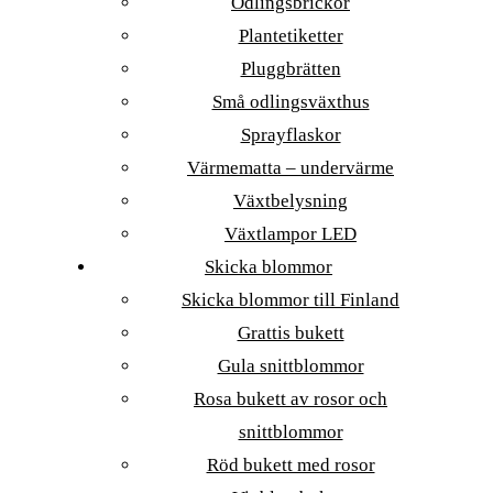
Odlingsbrickor
Plantetiketter
Pluggbrätten
Små odlingsväxthus
Sprayflaskor
Värmematta – undervärme
Växtbelysning
Växtlampor LED
Skicka blommor
Skicka blommor till Finland
Grattis bukett
Gula snittblommor
Rosa bukett av rosor och
snittblommor
Röd bukett med rosor