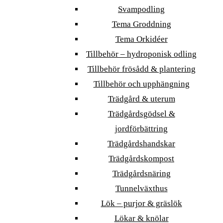
Svampodling
Tema Groddning
Tema Orkidéer
Tillbehör – hydroponisk odling
Tillbehör frösådd & plantering
Tillbehör och upphängning
Trädgård & uterum
Trädgårdsgödsel &
jordförbättring
Trädgårdshandskar
Trädgårdskompost
Trädgårdsnäring
Tunnelväxthus
Lök – purjor & gräslök
Lökar & knölar