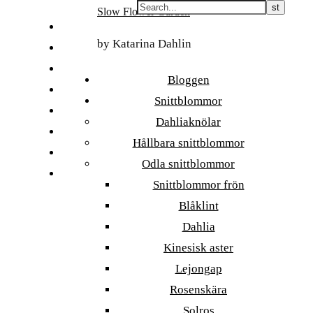
Skip
Slow Flower Garden
to
FI
content
by Katarina Dahlin
ET
SV
Bloggen
NB
Snittblommor
DA
Dahliaknölar
EN
Hållbara snittblommor
DE
Odla snittblommor
日本語
Snittblommor frön
Blåklint
Dahlia
Kinesisk aster
Lejongap
Rosenskära
Solros