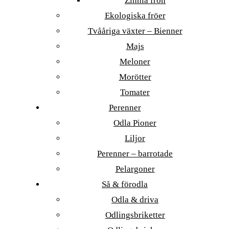
Zinnia frön
Ekologiska fröer
Tvååriga växter – Bienner
Majs
Meloner
Morötter
Tomater
Perenner
Odla Pioner
Liljor
Perenner – barrotade
Pelargoner
Så & förodla
Odla & driva
Odlingsbriketter