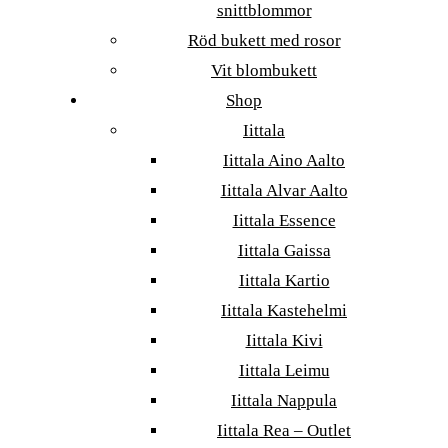
snittblommor
Röd bukett med rosor
Vit blombukett
Shop
Iittala
Iittala Aino Aalto
Iittala Alvar Aalto
Iittala Essence
Iittala Gaissa
Iittala Kartio
Iittala Kastehelmi
Iittala Kivi
Iittala Leimu
Iittala Nappula
Iittala Rea – Outlet