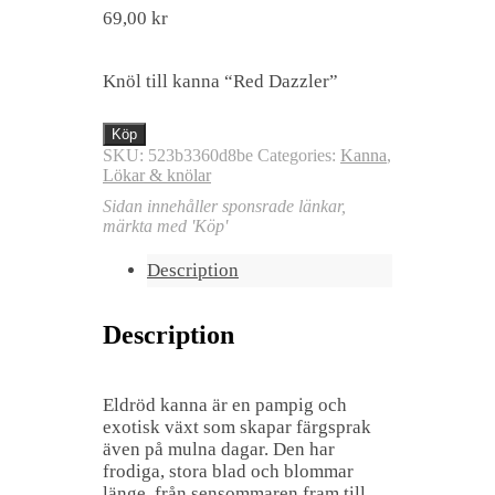
69,00
kr
Knöl till kanna “Red Dazzler”
Köp
SKU:
523b3360d8be
Categories:
Kanna
,
Lökar & knölar
Sidan innehåller sponsrade länkar,
märkta med 'Köp'
Description
Description
Eldröd kanna är en pampig och
exotisk växt som skapar färgsprak
även på mulna dagar. Den har
frodiga, stora blad och blommar
länge, från sensommaren fram till