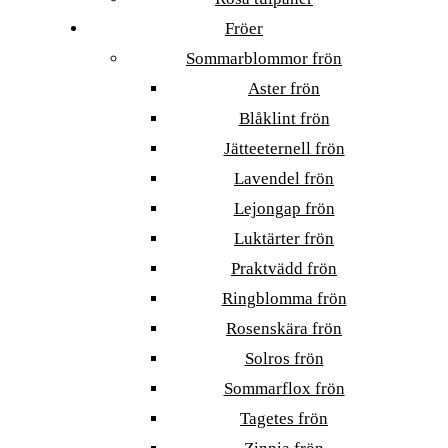
Fröer
Sommarblommor frön
Aster frön
Blåklint frön
Jätteeternell frön
Lavendel frön
Lejongap frön
Luktärter frön
Praktvädd frön
Ringblomma frön
Rosenskära frön
Solros frön
Sommarflox frön
Tagetes frön