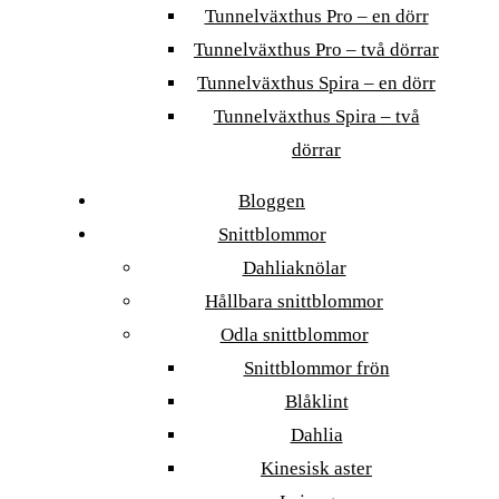
Tunnelväxthus Pro – en dörr
Tunnelväxthus Pro – två dörrar
Tunnelväxthus Spira – en dörr
Tunnelväxthus Spira – två
dörrar
Bloggen
Snittblommor
Dahliaknölar
Hållbara snittblommor
Odla snittblommor
Snittblommor frön
Blåklint
Dahlia
Kinesisk aster