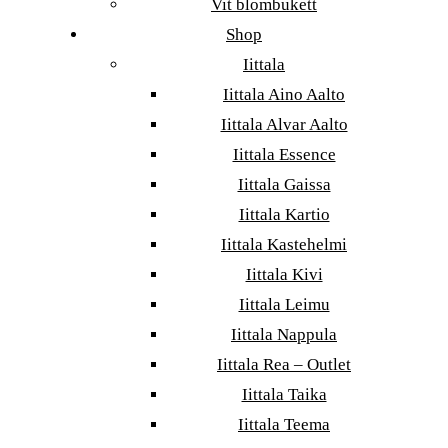
Vit blombukett
Shop
Iittala
Iittala Aino Aalto
Iittala Alvar Aalto
Iittala Essence
Iittala Gaissa
Iittala Kartio
Iittala Kastehelmi
Iittala Kivi
Iittala Leimu
Iittala Nappula
Iittala Rea – Outlet
Iittala Taika
Iittala Teema