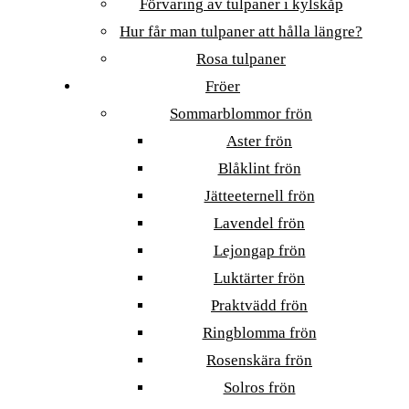
Förvaring av tulpaner i kylskåp
Hur får man tulpaner att hålla längre?
Rosa tulpaner
Fröer
Sommarblommor frön
Aster frön
Blåklint frön
Jätteeternell frön
Lavendel frön
Lejongap frön
Luktärter frön
Praktvädd frön
Ringblomma frön
Rosenskära frön
Solros frön