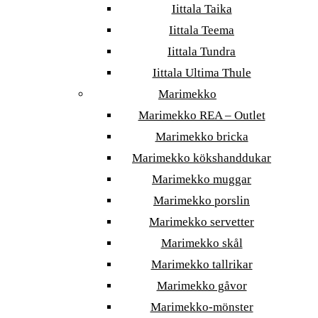
Iittala Taika
Iittala Teema
Iittala Tundra
Iittala Ultima Thule
Marimekko
Marimekko REA – Outlet
Marimekko bricka
Marimekko kökshanddukar
Marimekko muggar
Marimekko porslin
Marimekko servetter
Marimekko skål
Marimekko tallrikar
Marimekko gåvor
Marimekko-mönster