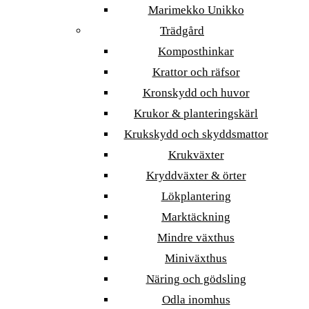
Marimekko Unikko
Trädgård
Komposthinkar
Krattor och räfsor
Kronskydd och huvor
Krukor & planteringskärl
Krukskydd och skyddsmattor
Krukväxter
Kryddväxter & örter
Lökplantering
Marktäckning
Mindre växthus
Miniväxthus
Näring och gödsling
Odla inomhus