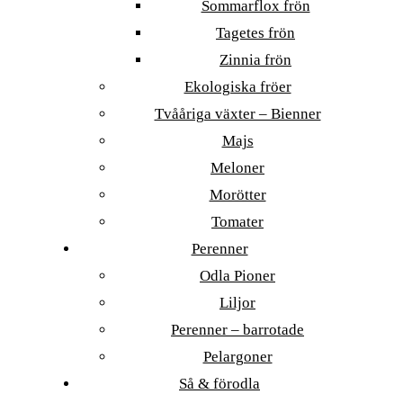
Sommarflox frön
Tagetes frön
Zinnia frön
Ekologiska fröer
Tvååriga växter – Bienner
Majs
Meloner
Morötter
Tomater
Perenner
Odla Pioner
Liljor
Perenner – barrotade
Pelargoner
Så & förodla