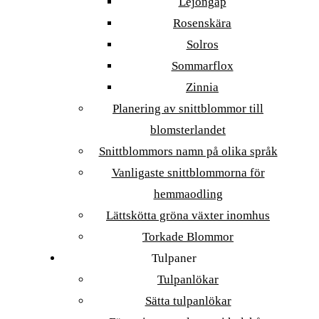
Lejongap
Rosenskära
Solros
Sommarflox
Zinnia
Planering av snittblommor till
blomsterlandet
Snittblommors namn på olika språk
Vanligaste snittblommorna för
hemmaodling
Lättskötta gröna växter inomhus
Torkade Blommor
Tulpaner
Tulpanlökar
Sätta tulpanlökar