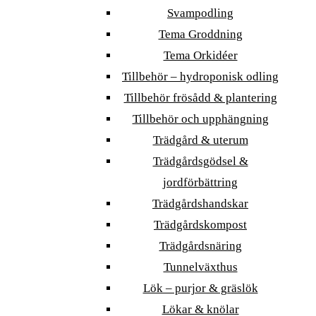
Svampodling
Tema Groddning
Tema Orkidéer
Tillbehör – hydroponisk odling
Tillbehör frösådd & plantering
Tillbehör och upphängning
Trädgård & uterum
Trädgårdsgödsel &
jordförbättring
Trädgårdshandskar
Trädgårdskompost
Trädgårdsnäring
Tunnelväxthus
Lök – purjor & gräslök
Lökar & knölar