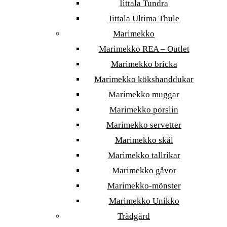
Iittala Tundra
Iittala Ultima Thule
Marimekko
Marimekko REA – Outlet
Marimekko bricka
Marimekko kökshanddukar
Marimekko muggar
Marimekko porslin
Marimekko servetter
Marimekko skål
Marimekko tallrikar
Marimekko gåvor
Marimekko-mönster
Marimekko Unikko
Trädgård