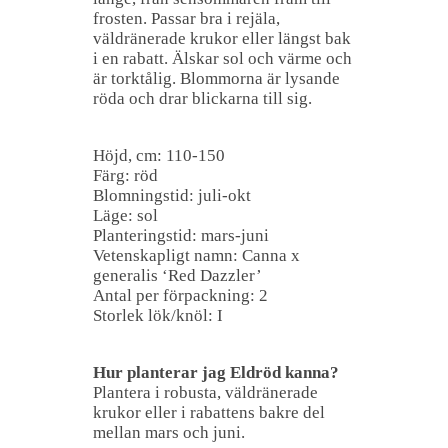
frosten. Passar bra i rejäla,
väldränerade krukor eller längst bak
i en rabatt. Älskar sol och värme och
är torktålig. Blommorna är lysande
röda och drar blickarna till sig.
Höjd, cm: 110-150
Färg: röd
Blomningstid: juli-okt
Läge: sol
Planteringstid: mars-juni
Vetenskapligt namn: Canna x
generalis ‘Red Dazzler’
Antal per förpackning: 2
Storlek lök/knöl: I
Hur planterar jag Eldröd kanna?
Plantera i robusta, väldränerade
krukor eller i rabattens bakre del
mellan mars och juni.