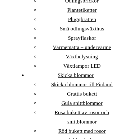
Odlingsbrickor
Plantetiketter
Pluggbrätten
Små odlingsväxthus
Sprayflaskor
Värmematta – undervärme
Växtbelysning
Växtlampor LED
Skicka blommor
Skicka blommor till Finland
Grattis bukett
Gula snittblommor
Rosa bukett av rosor och
snittblommor
Röd bukett med rosor