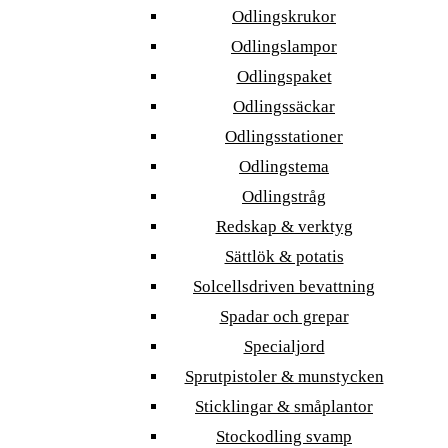
Odlingskrukor
Odlingslampor
Odlingspaket
Odlingssäckar
Odlingsstationer
Odlingstema
Odlingstråg
Redskap & verktyg
Sättlök & potatis
Solcellsdriven bevattning
Spadar och grepar
Specialjord
Sprutpistoler & munstycken
Sticklingar & småplantor
Stockodling svamp