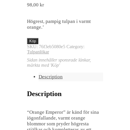
98,00
kr
Högrest, pampig tulpan i varmt
orange.’
Köp
SKU:
76f3eb5080e5
Category:
Tulpanlökar
Sidan innehåller sponsrade länkar,
märkta med 'Köp'
Description
Description
“Orange Emperor” är känd för sina
iögonfallande, varmt orange
blommor som pryder högresta
stjälkar och kompletteras av ett