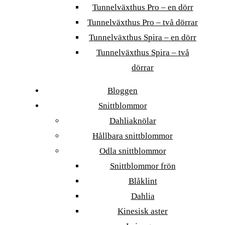
Tunnelväxthus Pro – en dörr
Tunnelväxthus Pro – två dörrar
Tunnelväxthus Spira – en dörr
Tunnelväxthus Spira – två
dörrar
Bloggen
Snittblommor
Dahliaknölar
Hållbara snittblommor
Odla snittblommor
Snittblommor frön
Blåklint
Dahlia
Kinesisk aster