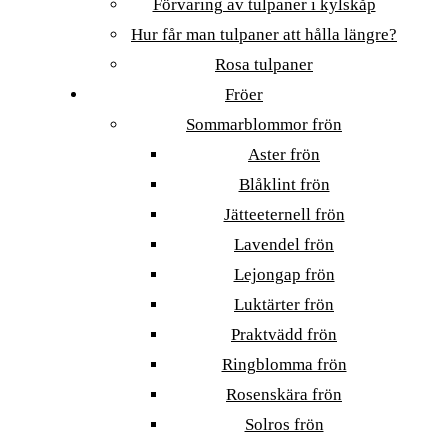
Förvaring av tulpaner i kylskåp
Hur får man tulpaner att hålla längre?
Rosa tulpaner
Fröer
Sommarblommor frön
Aster frön
Blåklint frön
Jätteeternell frön
Lavendel frön
Lejongap frön
Luktärter frön
Praktvädd frön
Ringblomma frön
Rosenskära frön
Solros frön