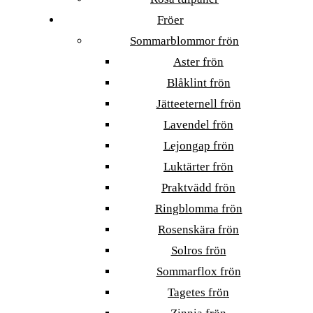
Fröer
Sommarblommor frön
Aster frön
Blåklint frön
Jätteeternell frön
Lavendel frön
Lejongap frön
Luktärter frön
Praktvädd frön
Ringblomma frön
Rosenskära frön
Solros frön
Sommarflox frön
Tagetes frön