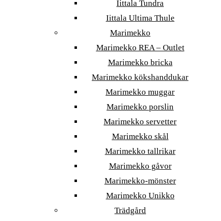
Iittala Tundra
Iittala Ultima Thule
Marimekko
Marimekko REA – Outlet
Marimekko bricka
Marimekko kökshanddukar
Marimekko muggar
Marimekko porslin
Marimekko servetter
Marimekko skål
Marimekko tallrikar
Marimekko gåvor
Marimekko-mönster
Marimekko Unikko
Trädgård