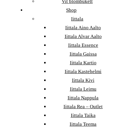
Vit blombukett
Shop
Iittala
Iittala Aino Aalto
Iittala Alvar Aalto
Iittala Essence
Iittala Gaissa
Iittala Kartio
Iittala Kastehelmi
Iittala Kivi
Iittala Leimu
Iittala Nappula
Iittala Rea – Outlet
Iittala Taika
Iittala Teema