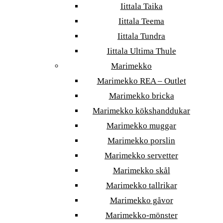
Iittala Taika
Iittala Teema
Iittala Tundra
Iittala Ultima Thule
Marimekko
Marimekko REA – Outlet
Marimekko bricka
Marimekko kökshanddukar
Marimekko muggar
Marimekko porslin
Marimekko servetter
Marimekko skål
Marimekko tallrikar
Marimekko gåvor
Marimekko-mönster