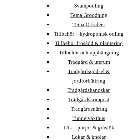
Svampodling
Tema Groddning
Tema Orkidéer
Tillbehör – hydroponisk odling
Tillbehör frösådd & plantering
Tillbehör och upphängning
Trädgård & uterum
Trädgårdsgödsel &
jordförbättring
Trädgårdshandskar
Trädgårdskompost
Trädgårdsnäring
Tunnelväxthus
Lök – purjor & gräslök
Lökar & knölar