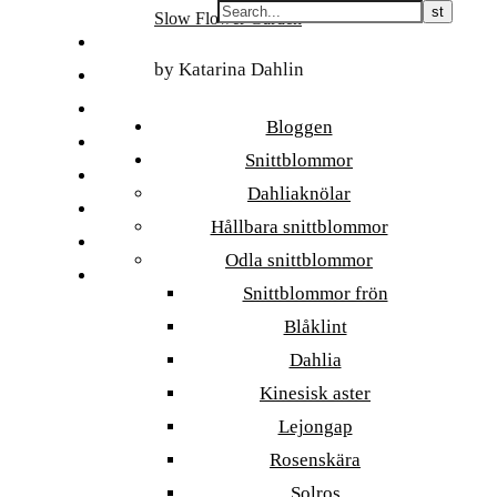
Skip
Slow Flower Garden
to
FI
content
by Katarina Dahlin
ET
SV
Bloggen
NB
Snittblommor
DA
Dahliaknölar
EN
Hållbara snittblommor
DE
Odla snittblommor
日本語
Snittblommor frön
Blåklint
Dahlia
Kinesisk aster
Lejongap
Rosenskära
Solros