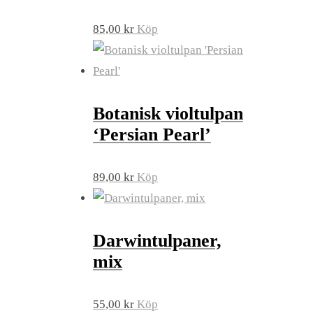
85,00
kr
Köp
Botanisk violtulpan
‘Persian Pearl’
89,00
kr
Köp
Darwintulpaner,
mix
55,00
kr
Köp