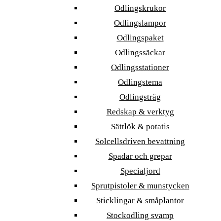
Odlingskrukor
Odlingslampor
Odlingspaket
Odlingssäckar
Odlingsstationer
Odlingstema
Odlingstråg
Redskap & verktyg
Sättlök & potatis
Solcellsdriven bevattning
Spadar och grepar
Specialjord
Sprutpistoler & munstycken
Sticklingar & småplantor
Stockodling svamp