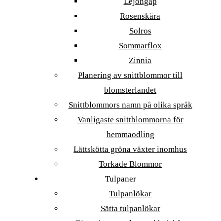
Lejongap
Rosenskära
Solros
Sommarflox
Zinnia
Planering av snittblommor till
blomsterlandet
Snittblommors namn på olika språk
Vanligaste snittblommorna för
hemmaodling
Lättskötta gröna växter inomhus
Torkade Blommor
Tulpaner
Tulpanlökar
Sätta tulpanlökar