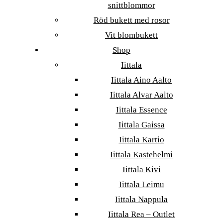
snittblommor
Röd bukett med rosor
Vit blombukett
Shop
Iittala
Iittala Aino Aalto
Iittala Alvar Aalto
Iittala Essence
Iittala Gaissa
Iittala Kartio
Iittala Kastehelmi
Iittala Kivi
Iittala Leimu
Iittala Nappula
Iittala Rea – Outlet