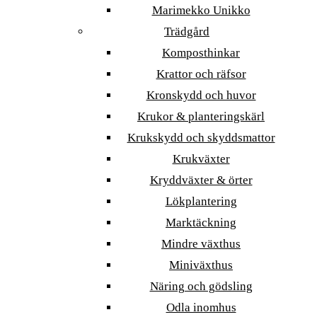
Marimekko Unikko
Trädgård
Komposthinkar
Krattor och räfsor
Kronskydd och huvor
Krukor & planteringskärl
Krukskydd och skyddsmattor
Krukväxter
Kryddväxter & örter
Lökplantering
Marktäckning
Mindre växthus
Miniväxthus
Näring och gödsling
Odla inomhus