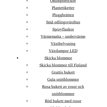
Odlingsbrickor
Plantetiketter
Pluggbrätten
Små odlingsväxthus
Sprayflaskor
Värmematta – undervärme
Växtbelysning
Växtlampor LED
Skicka blommor
Skicka blommor till Finland
Grattis bukett
Gula snittblommor
Rosa bukett av rosor och
snittblommor
Röd bukett med rosor