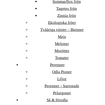
Sommarflox frön
Tagetes frön
Zinnia frön
Ekologiska fröer
Tvååriga växter – Bienner
Majs
Meloner
Morötter
Tomater
Perenner
Odla Pioner
Liljor
Perenner – barrotade
Pelargoner
Så & förodla