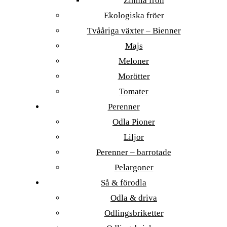
Zinnia frön
Ekologiska fröer
Tvååriga växter – Bienner
Majs
Meloner
Morötter
Tomater
Perenner
Odla Pioner
Liljor
Perenner – barrotade
Pelargoner
Så & förodla
Odla & driva
Odlingsbriketter