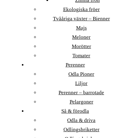
Zinnia frön
Ekologiska fröer
Tvååriga växter – Bienner
Majs
Meloner
Morötter
Tomater
Perenner
Odla Pioner
Liljor
Perenner – barrotade
Pelargoner
Så & förodla
Odla & driva
Odlingsbriketter