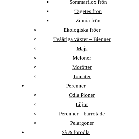
Sommarflox frön
Tagetes frön
Zinnia frön
Ekologiska fröer
Tvååriga växter – Bienner
Majs
Meloner
Morötter
Tomater
Perenner
Odla Pioner
Liljor
Perenner – barrotade
Pelargoner
Så & förodla