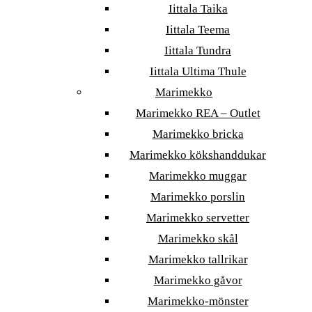
Iittala Taika
Iittala Teema
Iittala Tundra
Iittala Ultima Thule
Marimekko
Marimekko REA – Outlet
Marimekko bricka
Marimekko kökshanddukar
Marimekko muggar
Marimekko porslin
Marimekko servetter
Marimekko skål
Marimekko tallrikar
Marimekko gåvor
Marimekko-mönster