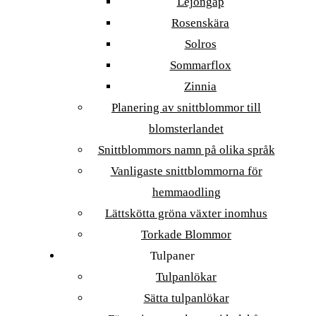
Lejongap
Rosenskära
Solros
Sommarflox
Zinnia
Planering av snittblommor till
blomsterlandet
Snittblommors namn på olika språk
Vanligaste snittblommorna för
hemmaodling
Lättskötta gröna växter inomhus
Torkade Blommor
Tulpaner
Tulpanlökar
Sätta tulpanlökar