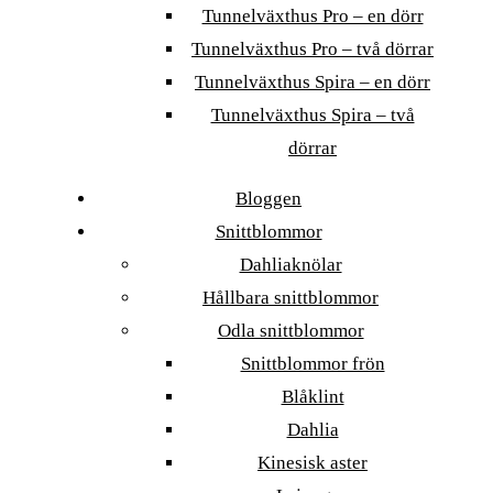
Tunnelväxthus Pro – en dörr
Tunnelväxthus Pro – två dörrar
Tunnelväxthus Spira – en dörr
Tunnelväxthus Spira – två
dörrar
Bloggen
Snittblommor
Dahliaknölar
Hållbara snittblommor
Odla snittblommor
Snittblommor frön
Blåklint
Dahlia
Kinesisk aster