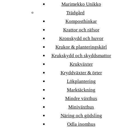
Marimekko Unikko
Trädgård
Komposthinkar
Krattor och räfsor
Kronskydd och huvor
Krukor & planteringskärl
Krukskydd och skyddsmattor
Krukväxter
Kryddväxter & örter
Lökplantering
Marktäckning
Mindre växthus
Miniväxthus
Näring och gödsling
Odla inomhus