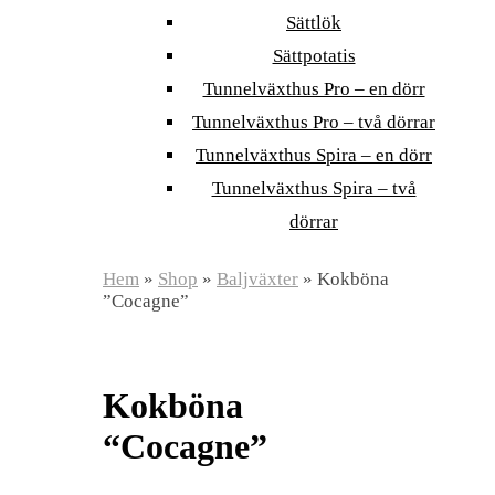
Sättlök
Sättpotatis
Tunnelväxthus Pro – en dörr
Tunnelväxthus Pro – två dörrar
Tunnelväxthus Spira – en dörr
Tunnelväxthus Spira – två
dörrar
Hem
»
Shop
»
Baljväxter
»
Kokböna
”Cocagne”
Kokböna
“Cocagne”