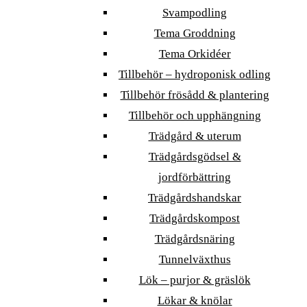
Svampodling
Tema Groddning
Tema Orkidéer
Tillbehör – hydroponisk odling
Tillbehör frösådd & plantering
Tillbehör och upphängning
Trädgård & uterum
Trädgårdsgödsel &
jordförbättring
Trädgårdshandskar
Trädgårdskompost
Trädgårdsnäring
Tunnelväxthus
Lök – purjor & gräslök
Lökar & knölar