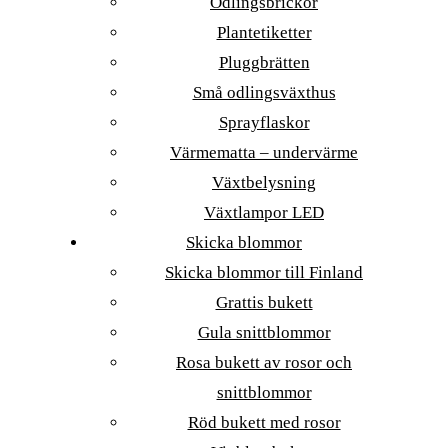
Odlingsbrickor
Plantetiketter
Pluggbrätten
Små odlingsväxthus
Sprayflaskor
Värmematta – undervärme
Växtbelysning
Växtlampor LED
Skicka blommor
Skicka blommor till Finland
Grattis bukett
Gula snittblommor
Rosa bukett av rosor och
snittblommor
Röd bukett med rosor