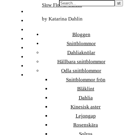
Skip
Slow Flower Garden
to
FI
content
by Katarina Dahlin
ET
SV
Bloggen
NB
Snittblommor
DA
Dahliaknölar
EN
Hållbara snittblommor
DE
Odla snittblommor
日本語
Snittblommor frön
Blåklint
Dahlia
Kinesisk aster
Lejongap
Rosenskära
Solros