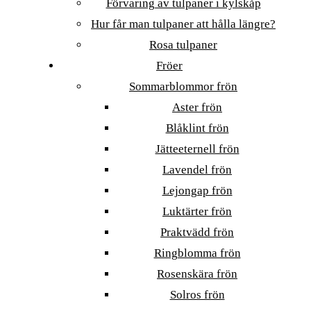
Förvaring av tulpaner i kylskåp
Hur får man tulpaner att hålla längre?
Rosa tulpaner
Fröer
Sommarblommor frön
Aster frön
Blåklint frön
Jätteeternell frön
Lavendel frön
Lejongap frön
Luktärter frön
Praktvädd frön
Ringblomma frön
Rosenskära frön
Solros frön