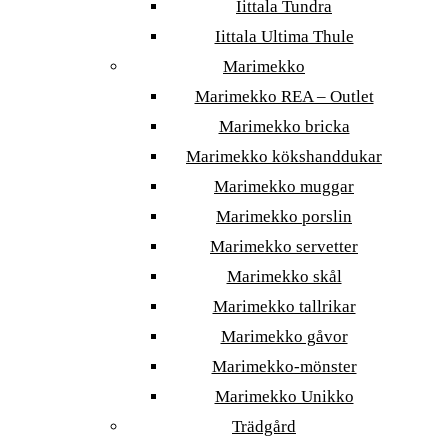
Iittala Tundra
Iittala Ultima Thule
Marimekko
Marimekko REA – Outlet
Marimekko bricka
Marimekko kökshanddukar
Marimekko muggar
Marimekko porslin
Marimekko servetter
Marimekko skål
Marimekko tallrikar
Marimekko gåvor
Marimekko-mönster
Marimekko Unikko
Trädgård