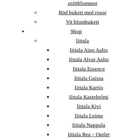
snittblommor
Röd bukett med rosor
Vit blombukett
Shop
Iittala
Iittala Aino Aalto
Iittala Alvar Aalto
Iittala Essence
Iittala Gaissa
Iittala Kartio
Iittala Kastehelmi
Iittala Kivi
Iittala Leimu
Iittala Nappula
Iittala Rea – Outlet