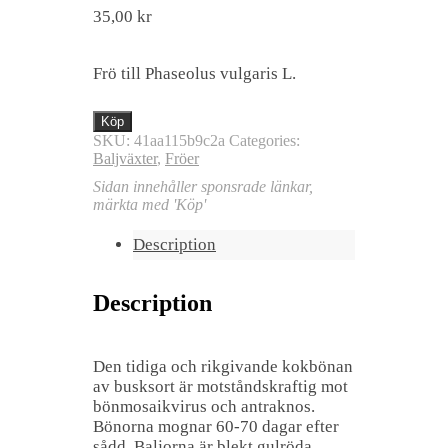
35,00
kr
Frö till Phaseolus vulgaris L.
Köp
SKU:
41aa115b9c2a
Categories:
Baljväxter
,
Fröer
Sidan innehåller sponsrade länkar,
märkta med 'Köp'
Description
Description
Den tidiga och rikgivande kokbönan
av busksort är motståndskraftig mot
bönmosaikvirus och antraknos.
Bönorna mognar 60-70 dagar efter
sådd. Baljorna är blekt gulröda,