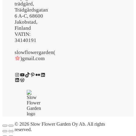
trädgård,
Trädgårdsgatan
6 A-C, 68600
Jakobstad,
Finland
VATIN:
34140191
slowflowergarden(
)gmail.com
Instagram
YouTube
TikTok
Pinterest
Flickr
LinkedIn
LinkedIn
WordPress
© 2026 Slow Flower Garden Oy Ab. All rights
reserved.