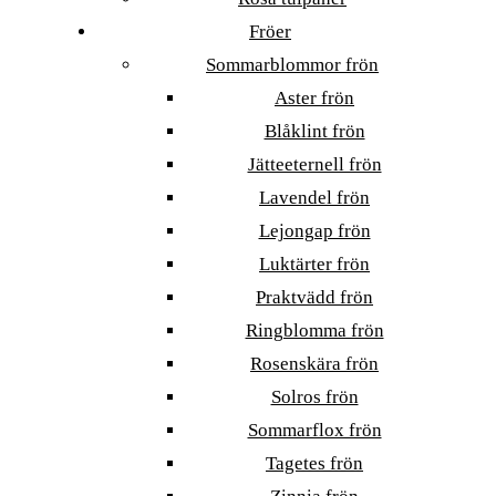
Fröer
Sommarblommor frön
Aster frön
Blåklint frön
Jätteeternell frön
Lavendel frön
Lejongap frön
Luktärter frön
Praktvädd frön
Ringblomma frön
Rosenskära frön
Solros frön
Sommarflox frön
Tagetes frön