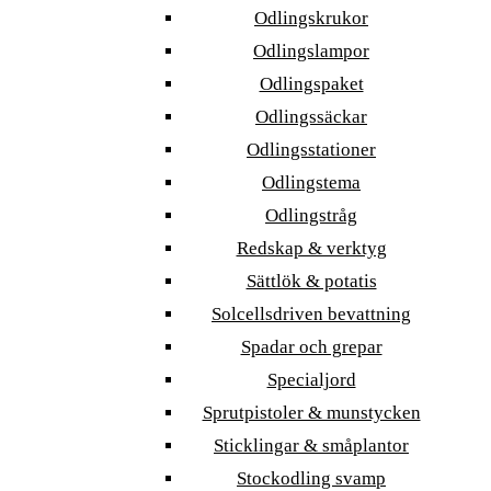
Odlingskrukor
Odlingslampor
Odlingspaket
Odlingssäckar
Odlingsstationer
Odlingstema
Odlingstråg
Redskap & verktyg
Sättlök & potatis
Solcellsdriven bevattning
Spadar och grepar
Specialjord
Sprutpistoler & munstycken
Sticklingar & småplantor
Stockodling svamp