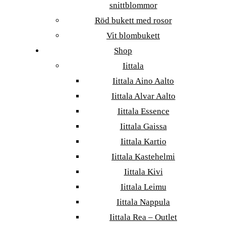
snittblommor
Röd bukett med rosor
Vit blombukett
Shop
Iittala
Iittala Aino Aalto
Iittala Alvar Aalto
Iittala Essence
Iittala Gaissa
Iittala Kartio
Iittala Kastehelmi
Iittala Kivi
Iittala Leimu
Iittala Nappula
Iittala Rea – Outlet