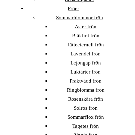
Fröer
Sommarblommor frön
Aster frön
Blåklint frön
Jätteeternell frön
Lavendel frön
Lejongap frön
Luktärter frön
Praktvädd frön
Ringblomma frön
Rosenskära frön
Solros frön
Sommarflox frön
Tagetes frön