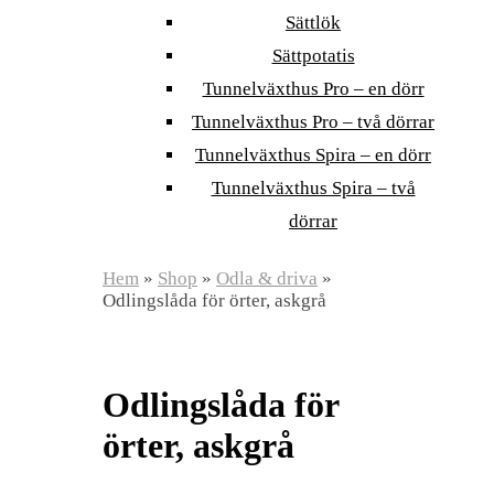
Sättlök
Sättpotatis
Tunnelväxthus Pro – en dörr
Tunnelväxthus Pro – två dörrar
Tunnelväxthus Spira – en dörr
Tunnelväxthus Spira – två
dörrar
Hem
»
Shop
»
Odla & driva
»
Odlingslåda för örter, askgrå
Odlingslåda för
örter, askgrå