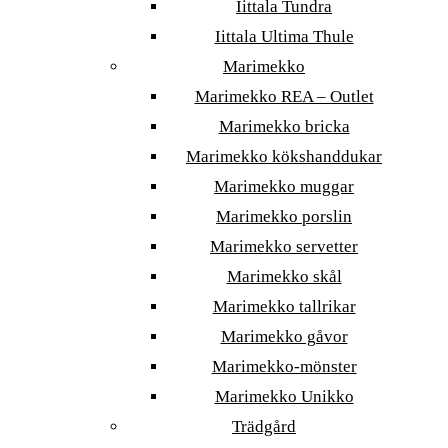
Iittala Tundra
Iittala Ultima Thule
Marimekko
Marimekko REA – Outlet
Marimekko bricka
Marimekko kökshanddukar
Marimekko muggar
Marimekko porslin
Marimekko servetter
Marimekko skål
Marimekko tallrikar
Marimekko gåvor
Marimekko-mönster
Marimekko Unikko
Trädgård