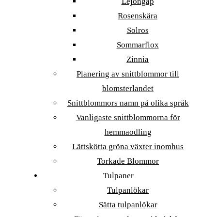
Lejongap
Rosenskära
Solros
Sommarflox
Zinnia
Planering av snittblommor till
blomsterlandet
Snittblommors namn på olika språk
Vanligaste snittblommorna för
hemmaodling
Lättskötta gröna växter inomhus
Torkade Blommor
Tulpaner
Tulpanlökar
Sätta tulpanlökar