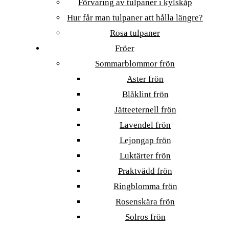
Förvaring av tulpaner i kylskåp
Hur får man tulpaner att hålla längre?
Rosa tulpaner
Fröer
Sommarblommor frön
Aster frön
Blåklint frön
Jätteeternell frön
Lavendel frön
Lejongap frön
Luktärter frön
Praktvädd frön
Ringblomma frön
Rosenskära frön
Solros frön