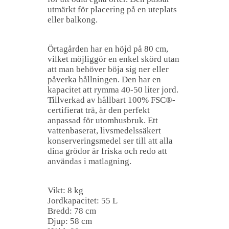
utmärkt för placering på en uteplats
eller balkong.
Örtagården har en höjd på 80 cm,
vilket möjliggör en enkel skörd utan
att man behöver böja sig ner eller
påverka hållningen. Den har en
kapacitet att rymma 40-50 liter jord.
Tillverkad av hållbart 100% FSC®-
certifierat trä, är den perfekt
anpassad för utomhusbruk. Ett
vattenbaserat, livsmedelssäkert
konserveringsmedel ser till att alla
dina grödor är friska och redo att
användas i matlagning.
Vikt: 8 kg
Jordkapacitet: 55 L
Bredd: 78 cm
Djup: 58 cm