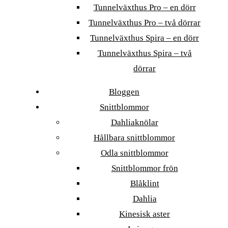
Tunnelväxthus Pro – en dörr
Tunnelväxthus Pro – två dörrar
Tunnelväxthus Spira – en dörr
Tunnelväxthus Spira – två
dörrar
Bloggen
Snittblommor
Dahliaknölar
Hållbara snittblommor
Odla snittblommor
Snittblommor frön
Blåklint
Dahlia
Kinesisk aster