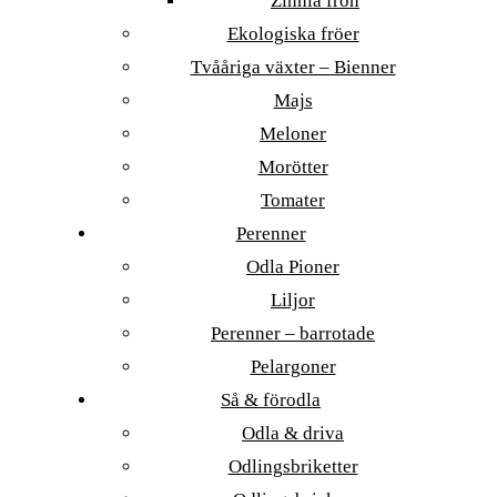
Zinnia frön
Ekologiska fröer
Tvååriga växter – Bienner
Majs
Meloner
Morötter
Tomater
Perenner
Odla Pioner
Liljor
Perenner – barrotade
Pelargoner
Så & förodla
Odla & driva
Odlingsbriketter