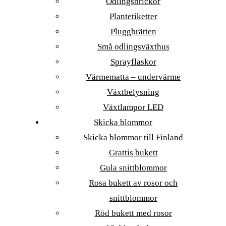
Odlingsbrickor
Plantetiketter
Pluggbrätten
Små odlingsväxthus
Sprayflaskor
Värmematta – undervärme
Växtbelysning
Växtlampor LED
Skicka blommor
Skicka blommor till Finland
Grattis bukett
Gula snittblommor
Rosa bukett av rosor och
snittblommor
Röd bukett med rosor