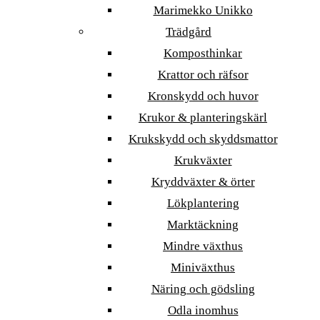
Marimekko Unikko
Trädgård
Komposthinkar
Krattor och räfsor
Kronskydd och huvor
Krukor & planteringskärl
Krukskydd och skyddsmattor
Krukväxter
Kryddväxter & örter
Lökplantering
Marktäckning
Mindre växthus
Miniväxthus
Näring och gödsling
Odla inomhus