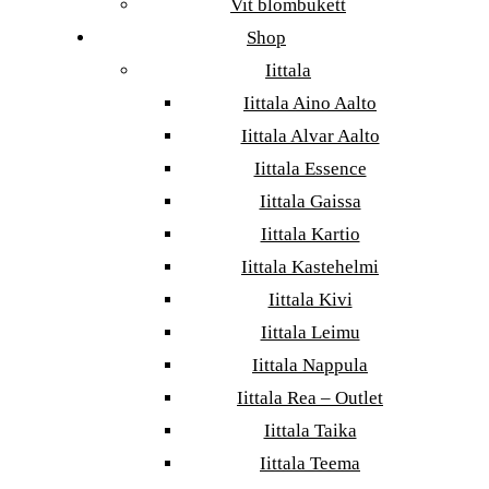
Vit blombukett
Shop
Iittala
Iittala Aino Aalto
Iittala Alvar Aalto
Iittala Essence
Iittala Gaissa
Iittala Kartio
Iittala Kastehelmi
Iittala Kivi
Iittala Leimu
Iittala Nappula
Iittala Rea – Outlet
Iittala Taika
Iittala Teema