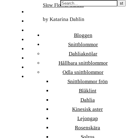
Skip
Slow Flower Garden
to
FI
content
by Katarina Dahlin
ET
SV
Bloggen
NB
Snittblommor
DA
Dahliaknölar
EN
Hållbara snittblommor
DE
Odla snittblommor
日本語
Snittblommor frön
Blåklint
Dahlia
Kinesisk aster
Lejongap
Rosenskära
Solros