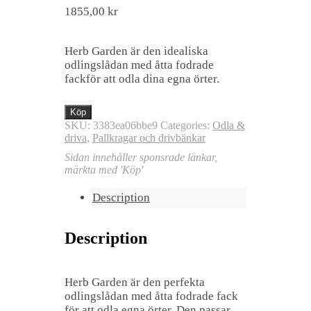
1855,00
kr
Herb Garden är den idealiska
odlingslådan med åtta fodrade
fackför att odla dina egna örter.
Köp
SKU:
3383ea06bbe9
Categories:
Odla &
driva
,
Pallkragar och drivbänkar
Sidan innehåller sponsrade länkar,
märkta med 'Köp'
Description
Description
Herb Garden är den perfekta
odlingslådan med åtta fodrade fack
för att odla egna örter. Den passar