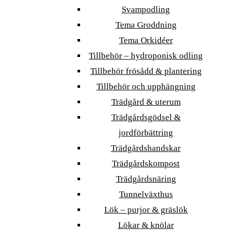
Svampodling
Tema Groddning
Tema Orkidéer
Tillbehör – hydroponisk odling
Tillbehör frösådd & plantering
Tillbehör och upphängning
Trädgård & uterum
Trädgårdsgödsel &
jordförbättring
Trädgårdshandskar
Trädgårdskompost
Trädgårdsnäring
Tunnelväxthus
Lök – purjor & gräslök
Lökar & knölar