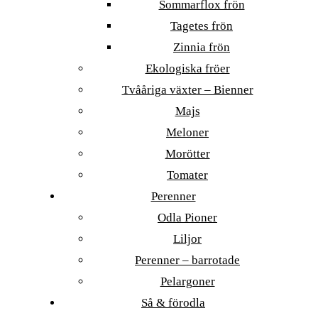
Sommarflox frön
Tagetes frön
Zinnia frön
Ekologiska fröer
Tvååriga växter – Bienner
Majs
Meloner
Morötter
Tomater
Perenner
Odla Pioner
Liljor
Perenner – barrotade
Pelargoner
Så & förodla