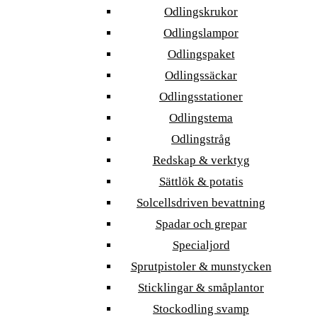
Odlingskrukor
Odlingslampor
Odlingspaket
Odlingssäckar
Odlingsstationer
Odlingstema
Odlingstråg
Redskap & verktyg
Sättlök & potatis
Solcellsdriven bevattning
Spadar och grepar
Specialjord
Sprutpistoler & munstycken
Sticklingar & småplantor
Stockodling svamp