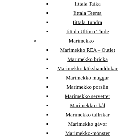
Iittala Taika
Iittala Teema
Iittala Tundra
Iittala Ultima Thule
Marimekko
Marimekko REA – Outlet
Marimekko bricka
Marimekko kökshanddukar
Marimekko muggar
Marimekko porslin
Marimekko servetter
Marimekko skål
Marimekko tallrikar
Marimekko gåvor
Marimekko-mönster