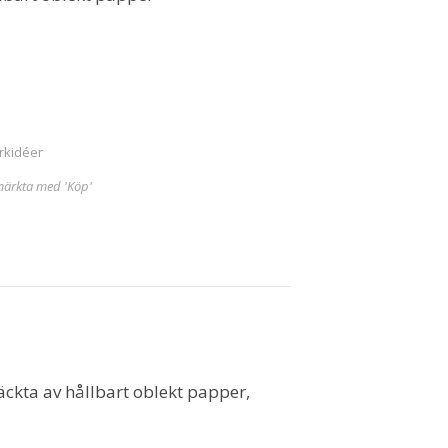
rkidéer
märkta med 'Köp'
täckta av hållbart oblekt papper,