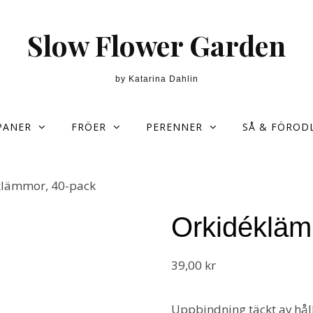
Slow Flower Garden
by Katarina Dahlin
PANER
FRÖER
PERENNER
SÅ & FÖROD
klämmor, 40-pack
Orkidékläm
39,00
kr
Uppbindning täckt av hål