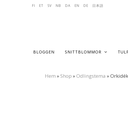
Skip to content
FI
ET
SV
NB
DA
EN
DE
日本語
BLOGGEN
SNITTBLOMMOR
TUL
Hem
»
Shop
»
Odlingstema
»
Orkidé