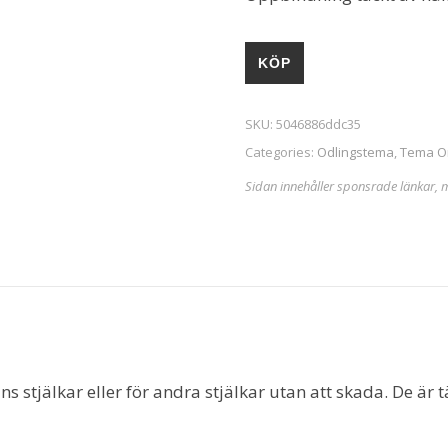
KÖP
SKU:
5046886ddc35
Categories:
Odlingstema
,
Tema O
Sidan innehåller sponsrade länkar, 
s stjälkar eller för andra stjälkar utan att skada. De är 