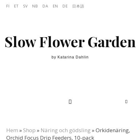
Skip to content
FI
ET
SV
NB
DA
EN
DE
日本語
Slow Flower Garden
by Katarina Dahlin
Hem
»
Shop
»
Näring och gödsling
»
Orkidenäring,
Orchid Focus Drip Feeders, 10-pack