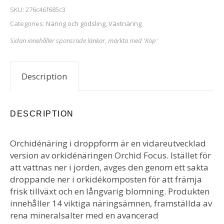
SKU:
276c46f685c3
Categories:
Näring och gödsling
,
Växtnäring
Sidan innehåller sponsrade länkar, märkta med 'Köp'
Description
DESCRIPTION
Orchidénäring i droppform är en vidareutvecklad
version av orkidénäringen Orchid Focus. Istället för
att vattnas ner i jorden, avges den genom ett sakta
droppande ner i orkidékomposten för att främja
frisk tillväxt och en långvarig blomning. Produkten
innehåller 14 viktiga näringsämnen, framställda av
rena mineralsalter med en avancerad