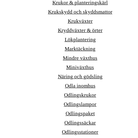
Krukor & planteringskärl
Krukskydd och skyddsmattor
Krukväxter
Kryddväxter & örter
Lökplantering
Marktäckning
Mindre växthus
Miniväxthus
Näring och gödsling
Odla inomhus
Odlingskrukor
Odlingslampor
Odlingspaket
Odlingssäckar
Odlingsstationer