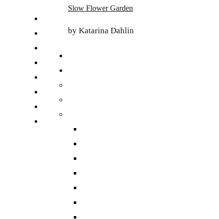
Skip
Slow Flower Garden
to
FI
content
by Katarina Dahlin
ET
SV
NB
DA
EN
DE
日本語