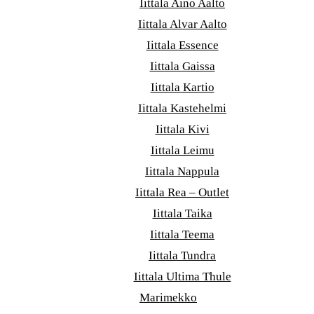
Iittala Aino Aalto
Iittala Alvar Aalto
Iittala Essence
Iittala Gaissa
Iittala Kartio
Iittala Kastehelmi
Iittala Kivi
Iittala Leimu
Iittala Nappula
Iittala Rea – Outlet
Iittala Taika
Iittala Teema
Iittala Tundra
Iittala Ultima Thule
Marimekko