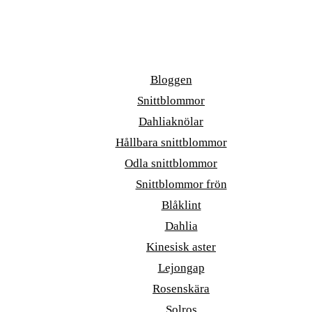
Bloggen
Snittblommor
Dahliaknölar
Hållbara snittblommor
Odla snittblommor
Snittblommor frön
Blåklint
Dahlia
Kinesisk aster
Lejongap
Rosenskära
Solros