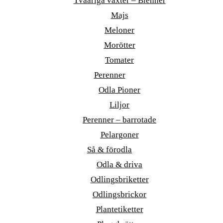
Tvååriga växter – Bienner
Majs
Meloner
Morötter
Tomater
Perenner
Odla Pioner
Liljor
Perenner – barrotade
Pelargoner
Så & förodla
Odla & driva
Odlingsbriketter
Odlingsbrickor
Plantetiketter