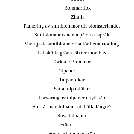
Sommarflox
Zinnia
Planering av snittblommor till blomsterlandet
Snittblommors namn på olika språk
Vanligaste snittblommorna för hemmaodling
Lättskötta gröna växter inomhus
Torkade Blommor
Tulpaner
Tulpanlökar
Sätta tulpanlökar
Förvaring av tulpaner i kylskåp
Hur får man tulpaner att hålla längre?
Rosa tulpaner
Fröer
Sommarblommor frön