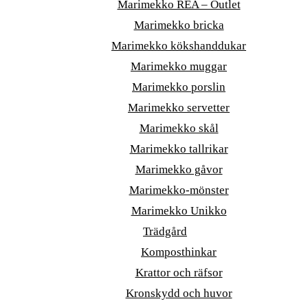
Marimekko REA – Outlet
Marimekko bricka
Marimekko kökshanddukar
Marimekko muggar
Marimekko porslin
Marimekko servetter
Marimekko skål
Marimekko tallrikar
Marimekko gåvor
Marimekko-mönster
Marimekko Unikko
Trädgård
Komposthinkar
Krattor och räfsor
Kronskydd och huvor