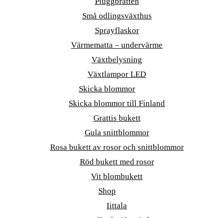
Pluggbrätten
Små odlingsväxthus
Sprayflaskor
Värmematta – undervärme
Växtbelysning
Växtlampor LED
Skicka blommor
Skicka blommor till Finland
Grattis bukett
Gula snittblommor
Rosa bukett av rosor och snittblommor
Röd bukett med rosor
Vit blombukett
Shop
Iittala