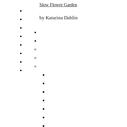
Skip
Slow Flower Garden
to
FI
content
by Katarina Dahlin
ET
SV
NB
DA
EN
DE
日本語