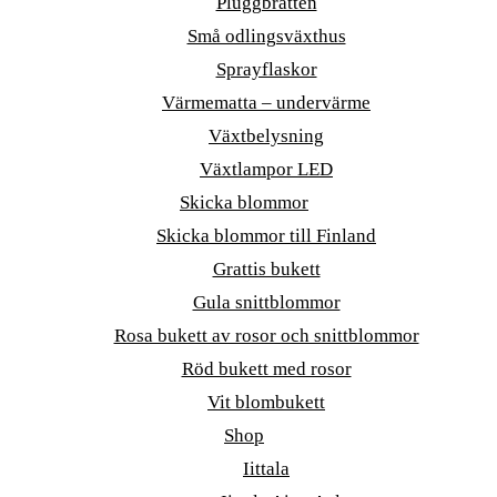
Pluggbrätten
Små odlingsväxthus
Sprayflaskor
Värmematta – undervärme
Växtbelysning
Växtlampor LED
Skicka blommor
Skicka blommor till Finland
Grattis bukett
Gula snittblommor
Rosa bukett av rosor och snittblommor
Röd bukett med rosor
Vit blombukett
Shop
Iittala