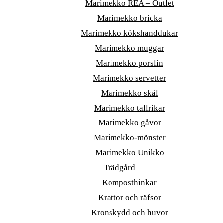
Marimekko REA – Outlet
Marimekko bricka
Marimekko kökshanddukar
Marimekko muggar
Marimekko porslin
Marimekko servetter
Marimekko skål
Marimekko tallrikar
Marimekko gåvor
Marimekko-mönster
Marimekko Unikko
Trädgård
Komposthinkar
Krattor och räfsor
Kronskydd och huvor