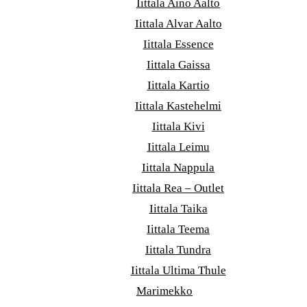
Iittala Aino Aalto
Iittala Alvar Aalto
Iittala Essence
Iittala Gaissa
Iittala Kartio
Iittala Kastehelmi
Iittala Kivi
Iittala Leimu
Iittala Nappula
Iittala Rea – Outlet
Iittala Taika
Iittala Teema
Iittala Tundra
Iittala Ultima Thule
Marimekko