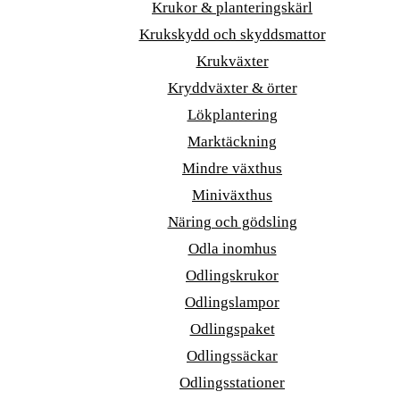
Krukor & planteringskärl
Krukskydd och skyddsmattor
Krukväxter
Kryddväxter & örter
Lökplantering
Marktäckning
Mindre växthus
Miniväxthus
Näring och gödsling
Odla inomhus
Odlingskrukor
Odlingslampor
Odlingspaket
Odlingssäckar
Odlingsstationer