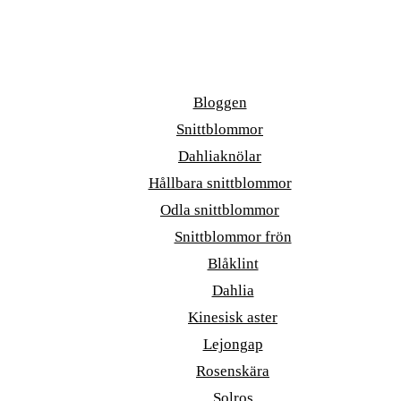
Bloggen
Snittblommor
Dahliaknölar
Hållbara snittblommor
Odla snittblommor
Snittblommor frön
Blåklint
Dahlia
Kinesisk aster
Lejongap
Rosenskära
Solros