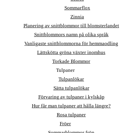
Sommarflox
Zinnia
Planering av snittblommor till blomsterlandet
Snittblommors namn på olika språk
Vanligaste snittblommorna för hemmaodling
Lättskötta gröna växter inomhus
Torkade Blommor
Tulpaner
Tulpanlökar
Sätta tulpanlökar
Förvaring av tulpaner i kylskåp
Hur får man tulpaner att hålla längre?
Rosa tulpaner
Fröer
Sommarblommor frön