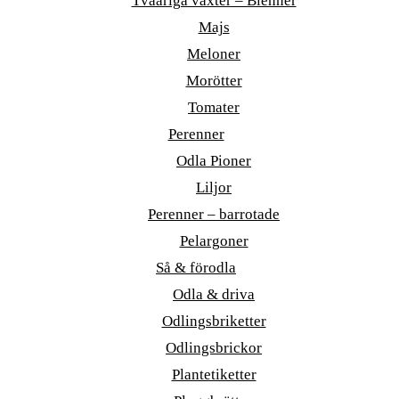
Tvååriga växter – Bienner
Majs
Meloner
Morötter
Tomater
Perenner
Odla Pioner
Liljor
Perenner – barrotade
Pelargoner
Så & förodla
Odla & driva
Odlingsbriketter
Odlingsbrickor
Plantetiketter