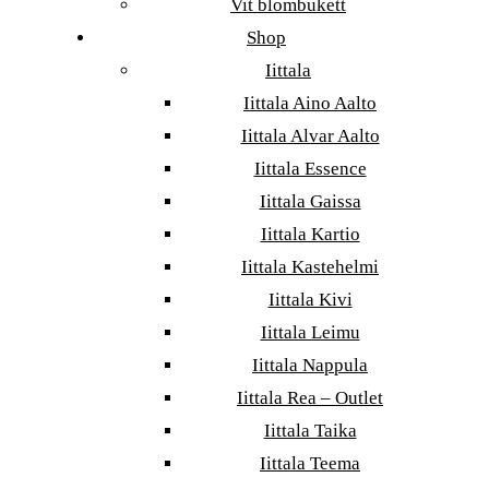
Vit blombukett
Shop
Iittala
Iittala Aino Aalto
Iittala Alvar Aalto
Iittala Essence
Iittala Gaissa
Iittala Kartio
Iittala Kastehelmi
Iittala Kivi
Iittala Leimu
Iittala Nappula
Iittala Rea – Outlet
Iittala Taika
Iittala Teema