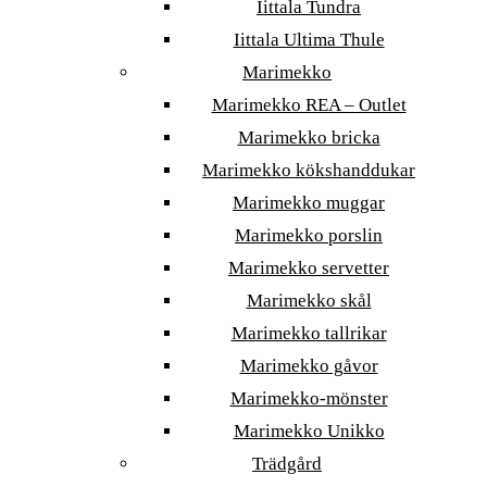
Iittala Tundra
Iittala Ultima Thule
Marimekko
Marimekko REA – Outlet
Marimekko bricka
Marimekko kökshanddukar
Marimekko muggar
Marimekko porslin
Marimekko servetter
Marimekko skål
Marimekko tallrikar
Marimekko gåvor
Marimekko-mönster
Marimekko Unikko
Trädgård