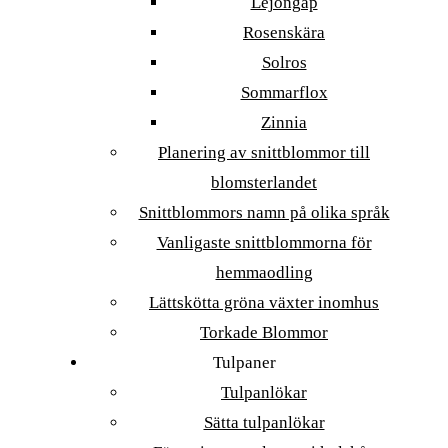
Lejongap
Rosenskära
Solros
Sommarflox
Zinnia
Planering av snittblommor till
blomsterlandet
Snittblommors namn på olika språk
Vanligaste snittblommorna för
hemmaodling
Lättskötta gröna växter inomhus
Torkade Blommor
Tulpaner
Tulpanlökar
Sätta tulpanlökar