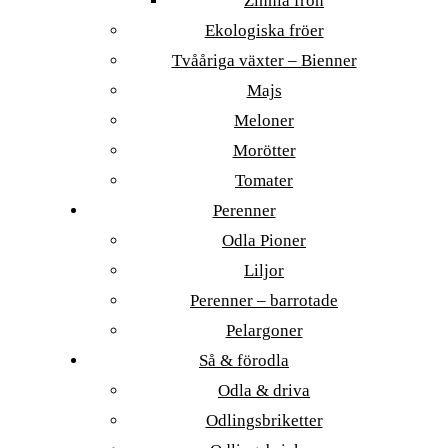
Zinnia frön
Ekologiska fröer
Tvååriga växter – Bienner
Majs
Meloner
Morötter
Tomater
Perenner
Odla Pioner
Liljor
Perenner – barrotade
Pelargoner
Så & förodla
Odla & driva
Odlingsbriketter