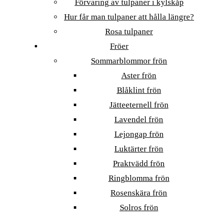
Förvaring av tulpaner i kylskåp
Hur får man tulpaner att hålla längre?
Rosa tulpaner
Fröer
Sommarblommor frön
Aster frön
Blåklint frön
Jätteeternell frön
Lavendel frön
Lejongap frön
Luktärter frön
Praktvädd frön
Ringblomma frön
Rosenskära frön
Solros frön