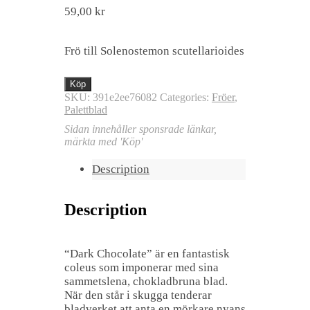
59,00
kr
Frö till Solenostemon scutellarioides
Köp
SKU:
391e2ee76082
Categories:
Fröer
,
Palettblad
Sidan innehåller sponsrade länkar,
märkta med 'Köp'
Description
Description
“Dark Chocolate” är en fantastisk
coleus som imponerar med sina
sammetslena, chokladbruna blad.
När den står i skugga tenderar
bladverket att anta en mörkare nyans