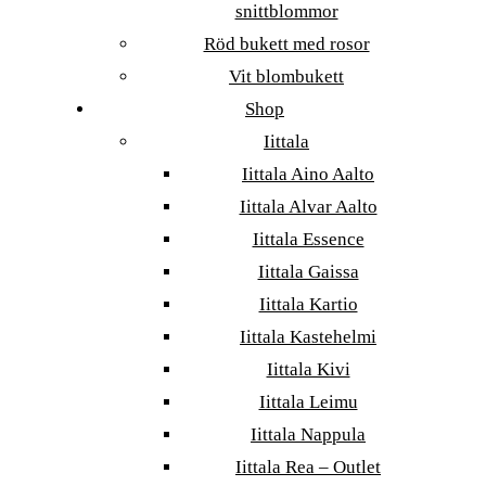
snittblommor
Röd bukett med rosor
Vit blombukett
Shop
Iittala
Iittala Aino Aalto
Iittala Alvar Aalto
Iittala Essence
Iittala Gaissa
Iittala Kartio
Iittala Kastehelmi
Iittala Kivi
Iittala Leimu
Iittala Nappula
Iittala Rea – Outlet