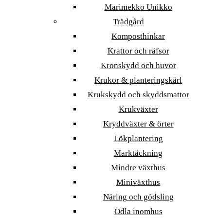
Marimekko Unikko
Trädgård
Komposthinkar
Krattor och räfsor
Kronskydd och huvor
Krukor & planteringskärl
Krukskydd och skyddsmattor
Krukväxter
Kryddväxter & örter
Lökplantering
Marktäckning
Mindre växthus
Miniväxthus
Näring och gödsling
Odla inomhus