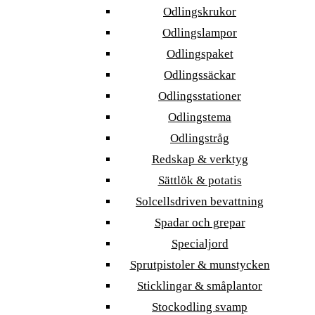
Odlingskrukor
Odlingslampor
Odlingspaket
Odlingssäckar
Odlingsstationer
Odlingstema
Odlingstråg
Redskap & verktyg
Sättlök & potatis
Solcellsdriven bevattning
Spadar och grepar
Specialjord
Sprutpistoler & munstycken
Sticklingar & småplantor
Stockodling svamp