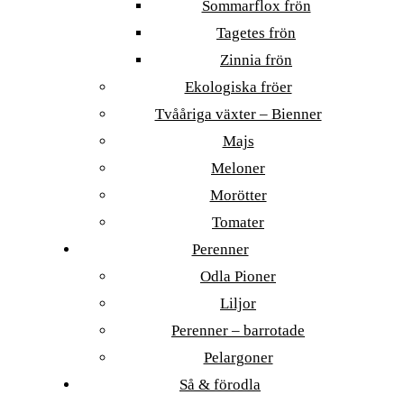
Sommarflox frön
Tagetes frön
Zinnia frön
Ekologiska fröer
Tvååriga växter – Bienner
Majs
Meloner
Morötter
Tomater
Perenner
Odla Pioner
Liljor
Perenner – barrotade
Pelargoner
Så & förodla