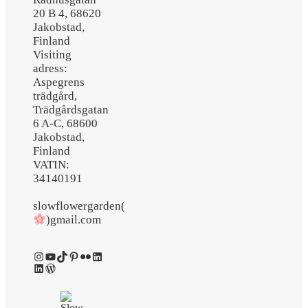
20 B 4, 68620
Jakobstad,
Finland
Visiting
adress:
Aspegrens
trädgård,
Trädgårdsgatan
6 A-C, 68600
Jakobstad,
Finland
VATIN:
34140191
slowflowergarden(
)gmail.com
Instagram
YouTube
TikTok
Pinterest
Flickr
LinkedIn
LinkedIn
WordPress