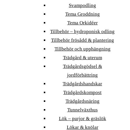
Svampodling
Tema Groddning
Tema Orkidéer
Tillbehör – hydroponisk odling
Tillbehör frösådd & plantering
Tillbehör och upphängning
Trädgård & uterum
Trädgårdsgödsel &
jordförbättring
Trädgårdshandskar
Trädgårdskompost
Trädgårdsnäring
Tunnelväxthus
Lök – purjor & gräslök
Lökar & knölar