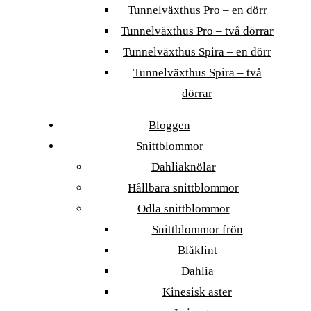
Tunnelväxthus Pro – en dörr
Tunnelväxthus Pro – två dörrar
Tunnelväxthus Spira – en dörr
Tunnelväxthus Spira – två
dörrar
Bloggen
Snittblommor
Dahliaknölar
Hållbara snittblommor
Odla snittblommor
Snittblommor frön
Blåklint
Dahlia
Kinesisk aster