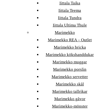
Iittala Taika
Iittala Teema
Iittala Tundra
Iittala Ultima Thule
Marimekko
Marimekko REA – Outlet
Marimekko bricka
Marimekko kökshanddukar
Marimekko muggar
Marimekko porslin
Marimekko servetter
Marimekko skål
Marimekko tallrikar
Marimekko gåvor
Marimekko-mönster