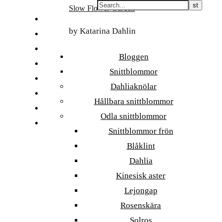
Skip
Slow Flower Garden
to
FI
content
by Katarina Dahlin
ET
SV
Bloggen
NB
Snittblommor
DA
Dahliaknölar
EN
Hållbara snittblommor
DE
Odla snittblommor
日本語
Snittblommor frön
Blåklint
Dahlia
Kinesisk aster
Lejongap
Rosenskära
Solros