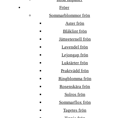
Fröer
Sommarblommor frön
Aster frön
Blåklint frön
Jätteeternell frön
Lavendel frön
Lejongap frön
Luktärter frön
Praktvädd frön
Ringblomma frön
Rosenskära frön
Solros frön
Sommarflox frön
Tagetes frön