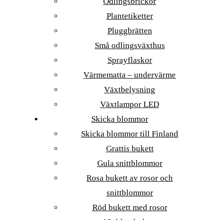
Odlingsbrickor
Plantetiketter
Pluggbrätten
Små odlingsväxthus
Sprayflaskor
Värmematta – undervärme
Växtbelysning
Växtlampor LED
Skicka blommor
Skicka blommor till Finland
Grattis bukett
Gula snittblommor
Rosa bukett av rosor och
snittblommor
Röd bukett med rosor