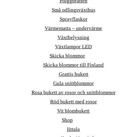
Pluggbrätten
Små odlingsväxthus
Sprayflaskor
Värmematta – undervärme
Växtbelysning
Växtlampor LED
Skicka blommor
Skicka blommor till Finland
Grattis bukett
Gula snittblommor
Rosa bukett av rosor och snittblommor
Röd bukett med rosor
Vit blombukett
Shop
Iittala