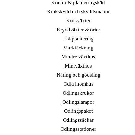
Krukor & planteringskärl
Krukskydd och skyddsmattor
Krukväxter
Kryddväxter & örter
Lökplantering
Marktäckning
Mindre växthus
Miniväxthus
Näring och gödsling
Odla inomhus
Odlingskrukor
Odlingslampor
Odlingspaket
Odlingssäckar
Odlingsstationer