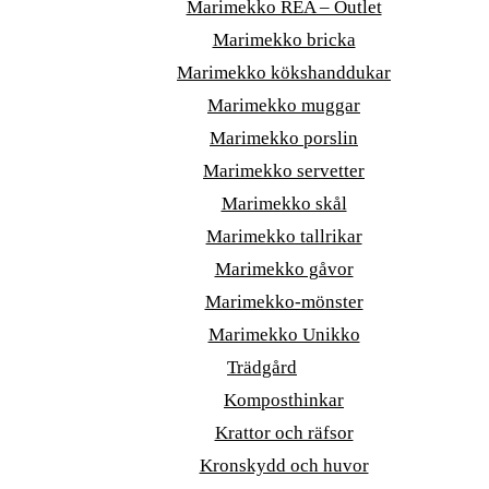
Marimekko REA – Outlet
Marimekko bricka
Marimekko kökshanddukar
Marimekko muggar
Marimekko porslin
Marimekko servetter
Marimekko skål
Marimekko tallrikar
Marimekko gåvor
Marimekko-mönster
Marimekko Unikko
Trädgård
Komposthinkar
Krattor och räfsor
Kronskydd och huvor