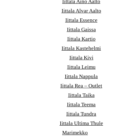
Iittala Aino Aalto
Iittala Alvar Aalto
Iittala Essence
Iittala Gaissa
Iittala Kartio
Iittala Kastehelmi
Iittala Kivi
Iittala Leimu
Iittala Nappula
Iittala Rea – Outlet
Iittala Taika
Iittala Teema
Iittala Tundra
Iittala Ultima Thule
Marimekko