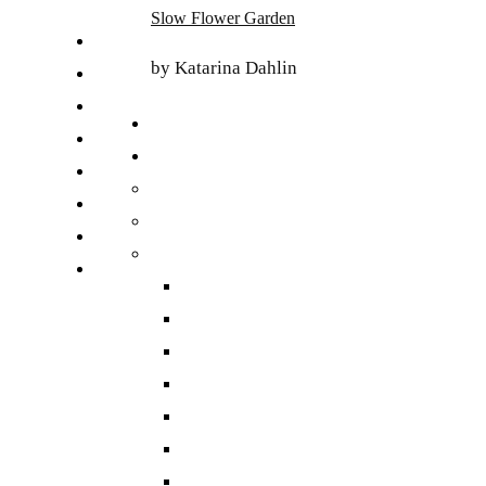
Skip
Slow Flower Garden
to
FI
content
by Katarina Dahlin
ET
SV
NB
DA
EN
DE
日本語