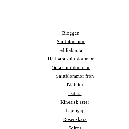
Bloggen
Snittblommor
Dahliaknölar
Hållbara snittblommor
Odla snittblommor
Snittblommor frön
Blåklint
Dahlia
Kinesisk aster
Lejongap
Rosenskära
Solros