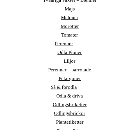
Tvååriga växter – Bienner
Majs
Meloner
Morötter
Tomater
Perenner
Odla Pioner
Liljor
Perenner – barrotade
Pelargoner
Så & förodla
Odla & driva
Odlingsbriketter
Odlingsbrickor
Plantetiketter