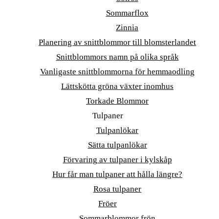
Sommarflox
Zinnia
Planering av snittblommor till blomsterlandet
Snittblommors namn på olika språk
Vanligaste snittblommorna för hemmaodling
Lättskötta gröna växter inomhus
Torkade Blommor
Tulpaner
Tulpanlökar
Sätta tulpanlökar
Förvaring av tulpaner i kylskåp
Hur får man tulpaner att hålla längre?
Rosa tulpaner
Fröer
Sommarblommor frön