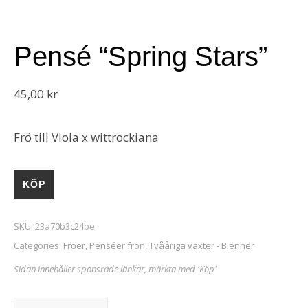
Pensé “Spring Stars”
45,00
kr
Frö till Viola x wittrockiana
KÖP
SKU:
23a70b3c24be
Categories:
Fröer
,
Penséer frön
,
Tvååriga växter - Bienner
Sidan innehåller sponsrade länkar, märkta med 'Köp'