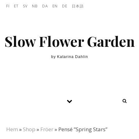
Skip to content
FI
ET
SV
NB
DA
EN
DE
日本語
Slow Flower Garden
by Katarina Dahlin
Hem
»
Shop
»
Fröer
»
Pensé ”Spring Stars”