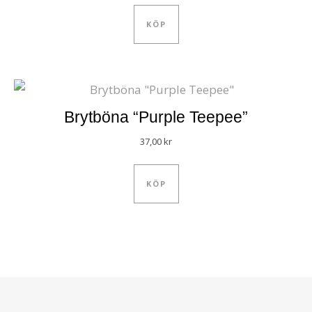
KÖP
Brytböna “Purple Teepee”
37,00
kr
KÖP