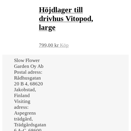
Höjdlager till
drivhus Vitopod,
large
799,00
kr
Köp
Slow Flower
Garden Oy Ab
Postal adress:
Rådhusgatan
20 B 4, 68620
Jakobstad,
Finland
Visiting
adress:
Aspegrens
trädgård,
Trädgårdsgatan
6 A-C, 68600