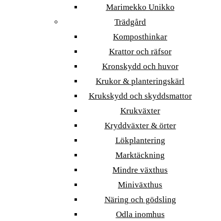
Marimekko Unikko
Trädgård
Komposthinkar
Krattor och räfsor
Kronskydd och huvor
Krukor & planteringskärl
Krukskydd och skyddsmattor
Krukväxter
Kryddväxter & örter
Lökplantering
Marktäckning
Mindre växthus
Miniväxthus
Näring och gödsling
Odla inomhus