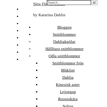
Skip
Slow Flower Garden
to
FI
content
by Katarina Dahlin
ET
SV
Bloggen
NB
Snittblommor
DA
Dahliaknölar
EN
Hållbara snittblommor
DE
Odla snittblommor
日本語
Snittblommor frön
Blåklint
Dahlia
Kinesisk aster
Lejongap
Rosenskära
Solros