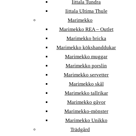
Iittala Tundra
Iittala Ultima Thule
Marimekko
Marimekko REA – Outlet
Marimekko bricka
Marimekko kökshanddukar
Marimekko muggar
Marimekko porslin
Marimekko servetter
Marimekko skål
Marimekko tallrikar
Marimekko gåvor
Marimekko-mönster
Marimekko Unikko
Trädgård