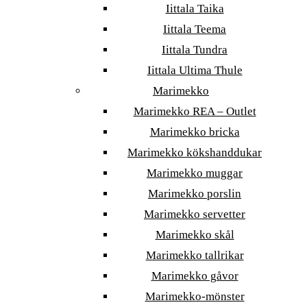
Iittala Taika
Iittala Teema
Iittala Tundra
Iittala Ultima Thule
Marimekko
Marimekko REA – Outlet
Marimekko bricka
Marimekko kökshanddukar
Marimekko muggar
Marimekko porslin
Marimekko servetter
Marimekko skål
Marimekko tallrikar
Marimekko gåvor
Marimekko-mönster