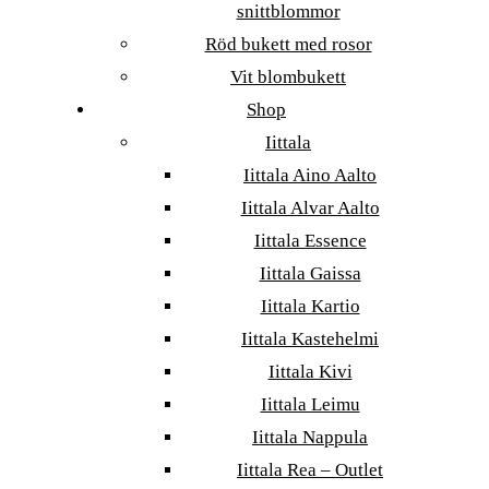
snittblommor
Röd bukett med rosor
Vit blombukett
Shop
Iittala
Iittala Aino Aalto
Iittala Alvar Aalto
Iittala Essence
Iittala Gaissa
Iittala Kartio
Iittala Kastehelmi
Iittala Kivi
Iittala Leimu
Iittala Nappula
Iittala Rea – Outlet