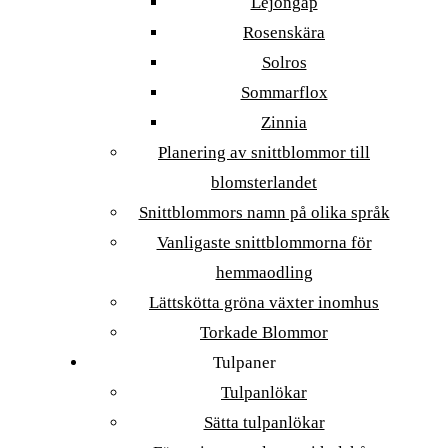
Lejongap
Rosenskära
Solros
Sommarflox
Zinnia
Planering av snittblommor till
blomsterlandet
Snittblommors namn på olika språk
Vanligaste snittblommorna för
hemmaodling
Lättskötta gröna växter inomhus
Torkade Blommor
Tulpaner
Tulpanlökar
Sätta tulpanlökar