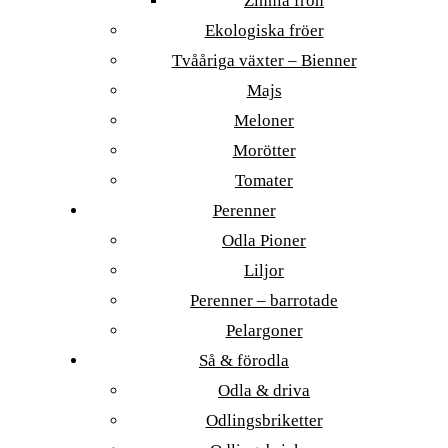
Zinnia frön
Ekologiska fröer
Tvååriga växter – Bienner
Majs
Meloner
Morötter
Tomater
Perenner
Odla Pioner
Liljor
Perenner – barrotade
Pelargoner
Så & förodla
Odla & driva
Odlingsbriketter