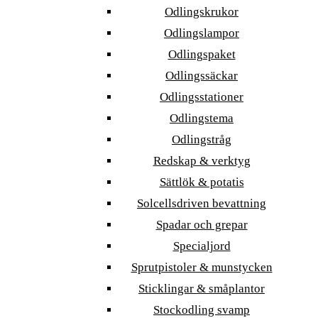
Odlingskrukor
Odlingslampor
Odlingspaket
Odlingssäckar
Odlingsstationer
Odlingstema
Odlingstråg
Redskap & verktyg
Sättlök & potatis
Solcellsdriven bevattning
Spadar och grepar
Specialjord
Sprutpistoler & munstycken
Sticklingar & småplantor
Stockodling svamp