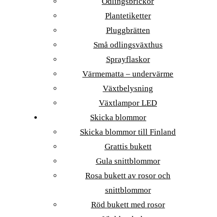
Odlingsbrickor
Plantetiketter
Pluggbrätten
Små odlingsväxthus
Sprayflaskor
Värmematta – undervärme
Växtbelysning
Växtlampor LED
Skicka blommor
Skicka blommor till Finland
Grattis bukett
Gula snittblommor
Rosa bukett av rosor och
snittblommor
Röd bukett med rosor