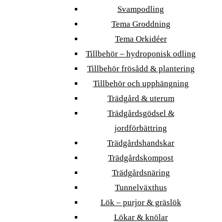
Svampodling
Tema Groddning
Tema Orkidéer
Tillbehör – hydroponisk odling
Tillbehör frösådd & plantering
Tillbehör och upphängning
Trädgård & uterum
Trädgårdsgödsel &
jordförbättring
Trädgårdshandskar
Trädgårdskompost
Trädgårdsnäring
Tunnelväxthus
Lök – purjor & gräslök
Lökar & knölar