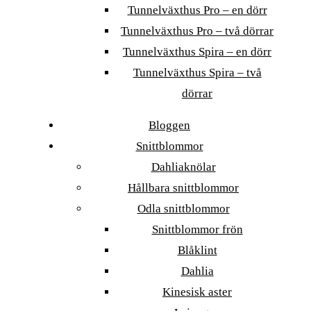
Tunnelväxthus Pro – en dörr
Tunnelväxthus Pro – två dörrar
Tunnelväxthus Spira – en dörr
Tunnelväxthus Spira – två
dörrar
Bloggen
Snittblommor
Dahliaknölar
Hållbara snittblommor
Odla snittblommor
Snittblommor frön
Blåklint
Dahlia
Kinesisk aster