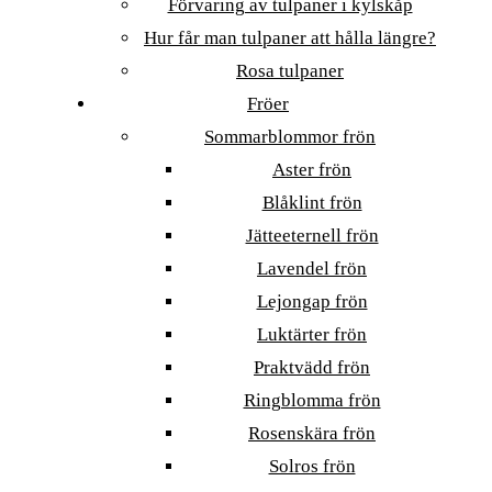
Förvaring av tulpaner i kylskåp
Hur får man tulpaner att hålla längre?
Rosa tulpaner
Fröer
Sommarblommor frön
Aster frön
Blåklint frön
Jätteeternell frön
Lavendel frön
Lejongap frön
Luktärter frön
Praktvädd frön
Ringblomma frön
Rosenskära frön
Solros frön