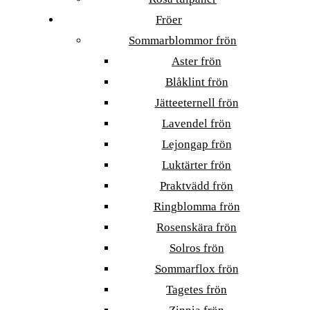
Fröer
Sommarblommor frön
Aster frön
Blåklint frön
Jätteeternell frön
Lavendel frön
Lejongap frön
Luktärter frön
Praktvädd frön
Ringblomma frön
Rosenskära frön
Solros frön
Sommarflox frön
Tagetes frön