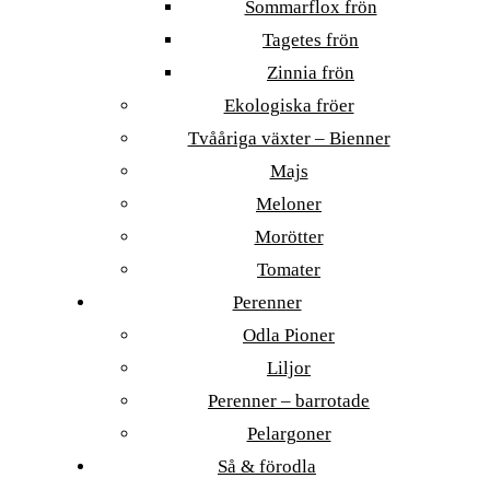
Sommarflox frön
Tagetes frön
Zinnia frön
Ekologiska fröer
Tvååriga växter – Bienner
Majs
Meloner
Morötter
Tomater
Perenner
Odla Pioner
Liljor
Perenner – barrotade
Pelargoner
Så & förodla