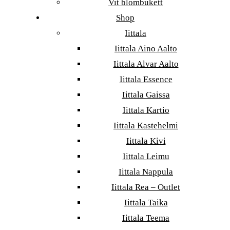
Vit blombukett
Shop
Iittala
Iittala Aino Aalto
Iittala Alvar Aalto
Iittala Essence
Iittala Gaissa
Iittala Kartio
Iittala Kastehelmi
Iittala Kivi
Iittala Leimu
Iittala Nappula
Iittala Rea – Outlet
Iittala Taika
Iittala Teema