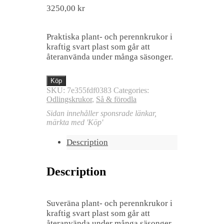
3250,00
kr
Praktiska plant- och perennkrukor i
kraftig svart plast som går att
återanvända under många säsonger.
Köp
SKU:
7e355fdf0383
Categories:
Odlingskrukor
,
Så & förodla
Sidan innehåller sponsrade länkar,
märkta med 'Köp'
Description
Description
Suveräna plant- och perennkrukor i
kraftig svart plast som går att
återanvända under många säsonger.