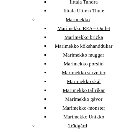
Iittala Tundra
Iittala Ultima Thule
Marimekko
Marimekko REA – Outlet
Marimekko bricka
Marimekko kökshanddukar
Marimekko muggar
Marimekko porslin
Marimekko servetter
Marimekko skål
Marimekko tallrikar
Marimekko gåvor
Marimekko-mönster
Marimekko Unikko
Trädgård