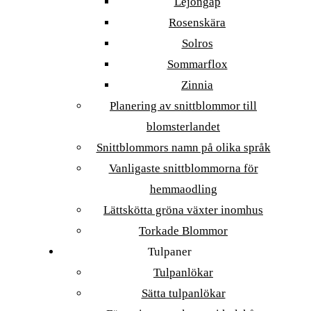
Lejongap
Rosenskära
Solros
Sommarflox
Zinnia
Planering av snittblommor till
blomsterlandet
Snittblommors namn på olika språk
Vanligaste snittblommorna för
hemmaodling
Lättskötta gröna växter inomhus
Torkade Blommor
Tulpaner
Tulpanlökar
Sätta tulpanlökar