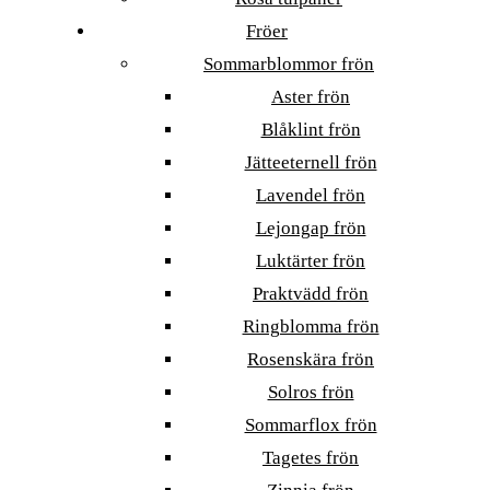
Fröer
Sommarblommor frön
Aster frön
Blåklint frön
Jätteeternell frön
Lavendel frön
Lejongap frön
Luktärter frön
Praktvädd frön
Ringblomma frön
Rosenskära frön
Solros frön
Sommarflox frön
Tagetes frön