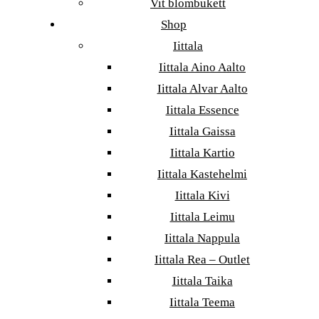
Vit blombukett
Shop
Iittala
Iittala Aino Aalto
Iittala Alvar Aalto
Iittala Essence
Iittala Gaissa
Iittala Kartio
Iittala Kastehelmi
Iittala Kivi
Iittala Leimu
Iittala Nappula
Iittala Rea – Outlet
Iittala Taika
Iittala Teema