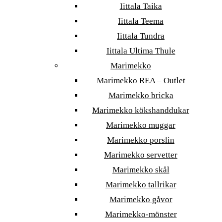
Iittala Taika
Iittala Teema
Iittala Tundra
Iittala Ultima Thule
Marimekko
Marimekko REA – Outlet
Marimekko bricka
Marimekko kökshanddukar
Marimekko muggar
Marimekko porslin
Marimekko servetter
Marimekko skål
Marimekko tallrikar
Marimekko gåvor
Marimekko-mönster