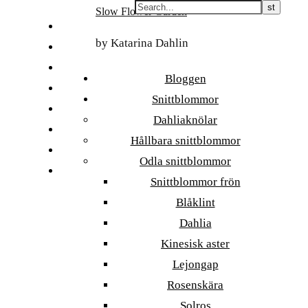
Skip
Slow Flower Garden
to
FI
content
by Katarina Dahlin
ET
SV
Bloggen
NB
Snittblommor
DA
Dahliaknölar
EN
Hållbara snittblommor
DE
Odla snittblommor
日本語
Snittblommor frön
Blåklint
Dahlia
Kinesisk aster
Lejongap
Rosenskära
Solros