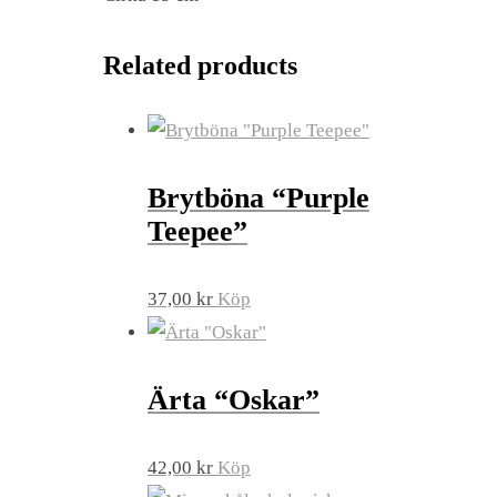
Related products
Brytböna “Purple
Teepee”
37,00
kr
Köp
Ärta “Oskar”
42,00
kr
Köp