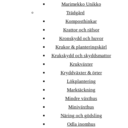
Marimekko Unikko
Trädgård
Komposthinkar
Krattor och räfsor
Kronskydd och huvor
Krukor & planteringskärl
Krukskydd och skyddsmattor
Krukväxter
Kryddväxter & örter
Lökplantering
Marktäckning
Mindre växthus
Miniväxthus
Näring och gödsling
Odla inomhus