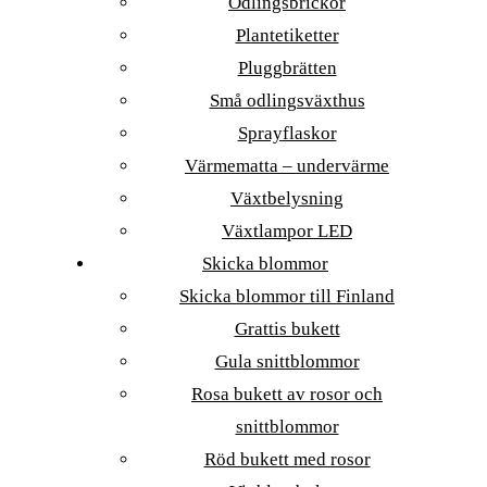
Odlingsbrickor
Plantetiketter
Pluggbrätten
Små odlingsväxthus
Sprayflaskor
Värmematta – undervärme
Växtbelysning
Växtlampor LED
Skicka blommor
Skicka blommor till Finland
Grattis bukett
Gula snittblommor
Rosa bukett av rosor och
snittblommor
Röd bukett med rosor