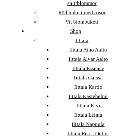
snittblommor
Röd bukett med rosor
Vit blombukett
Shop
Iittala
Iittala Aino Aalto
Iittala Alvar Aalto
Iittala Essence
Iittala Gaissa
Iittala Kartio
Iittala Kastehelmi
Iittala Kivi
Iittala Leimu
Iittala Nappula
Iittala Rea – Outlet