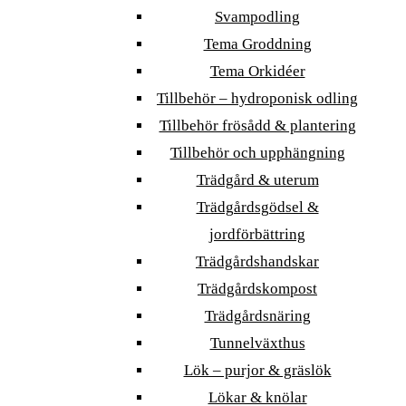
Svampodling
Tema Groddning
Tema Orkidéer
Tillbehör – hydroponisk odling
Tillbehör frösådd & plantering
Tillbehör och upphängning
Trädgård & uterum
Trädgårdsgödsel &
jordförbättring
Trädgårdshandskar
Trädgårdskompost
Trädgårdsnäring
Tunnelväxthus
Lök – purjor & gräslök
Lökar & knölar