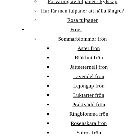
Förvaring av tulpaner i kylskåp
Hur får man tulpaner att hålla längre?
Rosa tulpaner
Fröer
Sommarblommor frön
Aster frön
Blåklint frön
Jätteeternell frön
Lavendel frön
Lejongap frön
Luktärter frön
Praktvädd frön
Ringblomma frön
Rosenskära frön
Solros frön