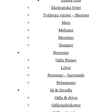
Zinnia frön
Ekologiska fröer
Tvååriga växter – Bienner
Majs
Meloner
Morötter
Tomater
Perenner
Odla Pioner
Liljor
Perenner – barrotade
Pelargoner
Så & förodla
Odla & driva
Odlingsbriketter