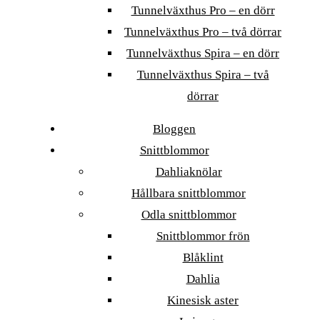
Tunnelväxthus Pro – en dörr
Tunnelväxthus Pro – två dörrar
Tunnelväxthus Spira – en dörr
Tunnelväxthus Spira – två
dörrar
Bloggen
Snittblommor
Dahliaknölar
Hållbara snittblommor
Odla snittblommor
Snittblommor frön
Blåklint
Dahlia
Kinesisk aster