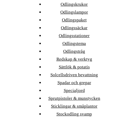
Odlingskrukor
Odlingslampor
Odlingspaket
Odlingssäckar
Odlingsstationer
Odlingstema
Odlingstråg
Redskap & verktyg
Sättlök & potatis
Solcellsdriven bevattning
Spadar och grepar
Specialjord
Sprutpistoler & munstycken
Sticklingar & småplantor
Stockodling svamp