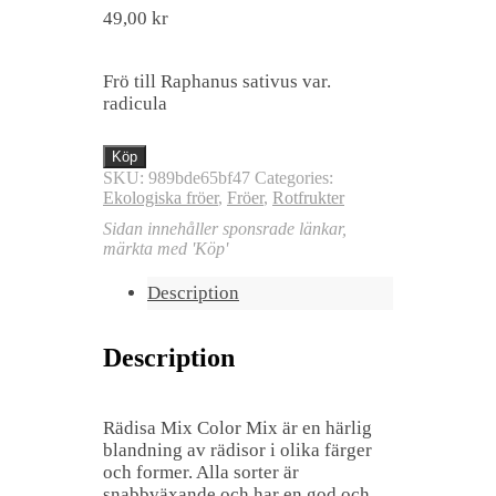
49,00
kr
Frö till Raphanus sativus var.
radicula
Köp
SKU:
989bde65bf47
Categories:
Ekologiska fröer
,
Fröer
,
Rotfrukter
Sidan innehåller sponsrade länkar,
märkta med 'Köp'
Description
Description
Rädisa Mix Color Mix är en härlig
blandning av rädisor i olika färger
och former. Alla sorter är
snabbväxande och har en god och