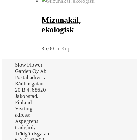
Mizunakål,
ekologisk
35,00
kr
Köp
Slow Flower
Garden Oy Ab
Postal adress:
Rådhusgatan
20 B 4, 68620
Jakobstad,
Finland
Visiting
adress:
Aspegrens
trädgård,
Trädgårdsgatan
6 A-C, 68600