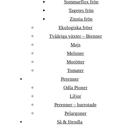
Sommarflox frön
Tagetes frön
Zinnia frön
Ekologiska fröer
Tvååriga växter – Bienner
Majs
Meloner
Morötter
Tomater
Perenner
Odla Pioner
Liljor
Perenner – barrotade
Pelargoner
Så & förodla