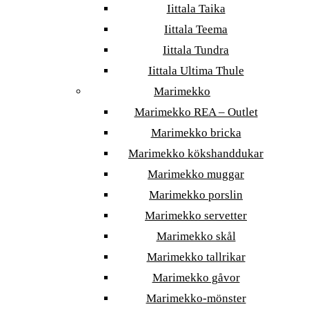
Iittala Taika
Iittala Teema
Iittala Tundra
Iittala Ultima Thule
Marimekko
Marimekko REA – Outlet
Marimekko bricka
Marimekko kökshanddukar
Marimekko muggar
Marimekko porslin
Marimekko servetter
Marimekko skål
Marimekko tallrikar
Marimekko gåvor
Marimekko-mönster