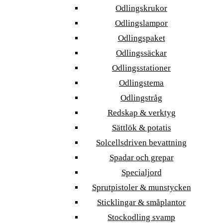
Odlingskrukor
Odlingslampor
Odlingspaket
Odlingssäckar
Odlingsstationer
Odlingstema
Odlingstråg
Redskap & verktyg
Sättlök & potatis
Solcellsdriven bevattning
Spadar och grepar
Specialjord
Sprutpistoler & munstycken
Sticklingar & småplantor
Stockodling svamp