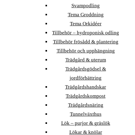
Svampodling
Tema Groddning
Tema Orkidéer
Tillbehör – hydroponisk odling
Tillbehör frösådd & plantering
Tillbehör och upphängning
Trädgård & uterum
Trädgårdsgödsel &
jordförbättring
Trädgårdshandskar
Trädgårdskompost
Trädgårdsnäring
Tunnelväxthus
Lök – purjor & gräslök
Lökar & knölar