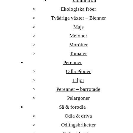
Zinnia frön
Ekologiska fröer
Tvååriga växter – Bienner
Majs
Meloner
Morötter
Tomater
Perenner
Odla Pioner
Liljor
Perenner – barrotade
Pelargoner
Så & förodla
Odla & driva
Odlingsbriketter