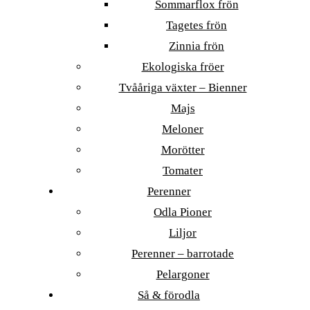
Sommarflox frön
Tagetes frön
Zinnia frön
Ekologiska fröer
Tvååriga växter – Bienner
Majs
Meloner
Morötter
Tomater
Perenner
Odla Pioner
Liljor
Perenner – barrotade
Pelargoner
Så & förodla