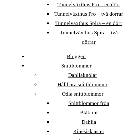
Tunnelväxthus Pro – en dörr
Tunnelväxthus Pro – två dörrar
Tunnelväxthus Spira – en dörr
Tunnelväxthus Spira – två
dörrar
Bloggen
Snittblommor
Dahliaknölar
Hållbara snittblommor
Odla snittblommor
Snittblommor frön
Blåklint
Dahlia
Kinesisk aster