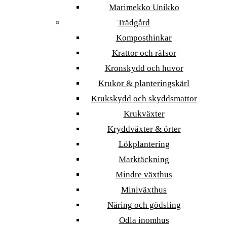
Marimekko Unikko
Trädgård
Komposthinkar
Krattor och räfsor
Kronskydd och huvor
Krukor & planteringskärl
Krukskydd och skyddsmattor
Krukväxter
Kryddväxter & örter
Lökplantering
Marktäckning
Mindre växthus
Miniväxthus
Näring och gödsling
Odla inomhus