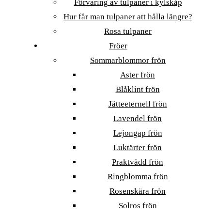
Förvaring av tulpaner i kylskåp
Hur får man tulpaner att hålla längre?
Rosa tulpaner
Fröer
Sommarblommor frön
Aster frön
Blåklint frön
Jätteeternell frön
Lavendel frön
Lejongap frön
Luktärter frön
Praktvädd frön
Ringblomma frön
Rosenskära frön
Solros frön