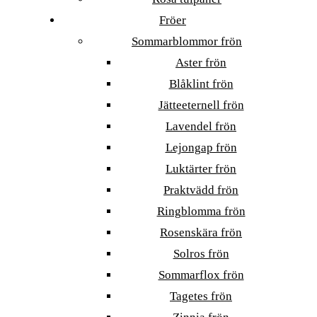
Fröer
Sommarblommor frön
Aster frön
Blåklint frön
Jätteeternell frön
Lavendel frön
Lejongap frön
Luktärter frön
Praktvädd frön
Ringblomma frön
Rosenskära frön
Solros frön
Sommarflox frön
Tagetes frön