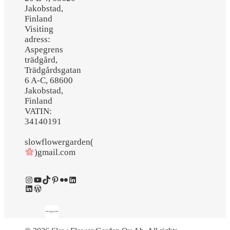
Jakobstad,
Finland
Visiting
adress:
Aspegrens
trädgård,
Trädgårdsgatan
6 A-C, 68600
Jakobstad,
Finland
VATIN:
34140191
slowflowergarden(
)gmail.com
Instagram
YouTube
TikTok
Pinterest
Flickr
LinkedIn
LinkedIn
WordPress