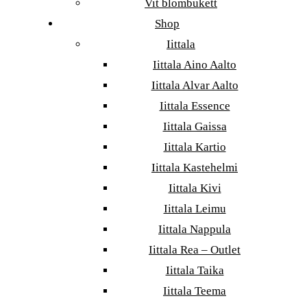
Vit blombukett
Shop
Iittala
Iittala Aino Aalto
Iittala Alvar Aalto
Iittala Essence
Iittala Gaissa
Iittala Kartio
Iittala Kastehelmi
Iittala Kivi
Iittala Leimu
Iittala Nappula
Iittala Rea – Outlet
Iittala Taika
Iittala Teema