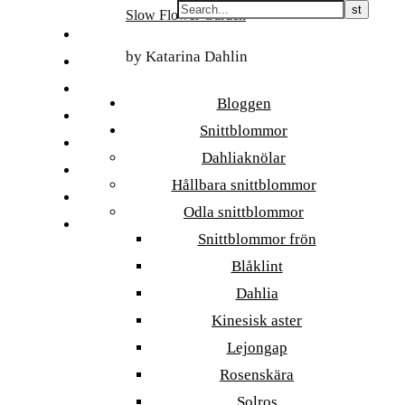
Skip
Slow Flower Garden
to
FI
content
by Katarina Dahlin
ET
SV
Bloggen
NB
Snittblommor
DA
Dahliaknölar
EN
Hållbara snittblommor
DE
Odla snittblommor
日本語
Snittblommor frön
Blåklint
Dahlia
Kinesisk aster
Lejongap
Rosenskära
Solros