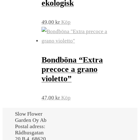
ekologisk
49,00
kr
Köp
Bondböna “Extra
precoce a grano
violetto”
47,00
kr
Köp
Slow Flower
Garden Oy Ab
Postal adress:
Rådhusgatan
20 B 4, 68620