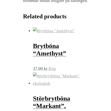
blommar sedan tidigare på säsongen.
Related products
Brytböna
“Amethyst”
37,00
kr
Köp
Störbrytböna
“Markant”,