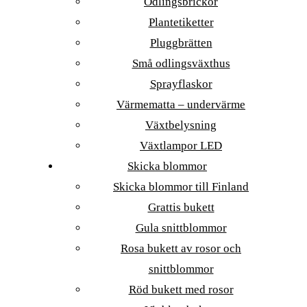
Odlingsbrickor
Plantetiketter
Pluggbrätten
Små odlingsväxthus
Sprayflaskor
Värmematta – undervärme
Växtbelysning
Växtlampor LED
Skicka blommor
Skicka blommor till Finland
Grattis bukett
Gula snittblommor
Rosa bukett av rosor och
snittblommor
Röd bukett med rosor