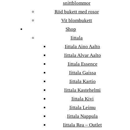
snittblommor
Röd bukett med rosor
Vit blombukett
Shop
Iittala
Iittala Aino Aalto
Iittala Alvar Aalto
Iittala Essence
Iittala Gaissa
Iittala Kartio
Iittala Kastehelmi
Iittala Kivi
Iittala Leimu
Iittala Nappula
Iittala Rea – Outlet