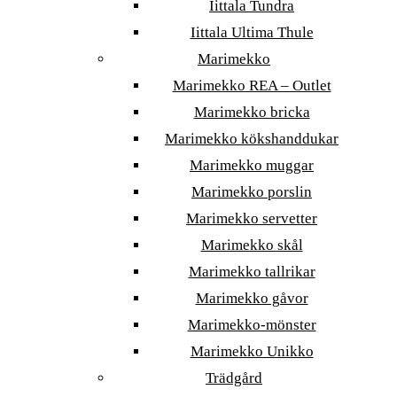
Iittala Tundra
Iittala Ultima Thule
Marimekko
Marimekko REA – Outlet
Marimekko bricka
Marimekko kökshanddukar
Marimekko muggar
Marimekko porslin
Marimekko servetter
Marimekko skål
Marimekko tallrikar
Marimekko gåvor
Marimekko-mönster
Marimekko Unikko
Trädgård