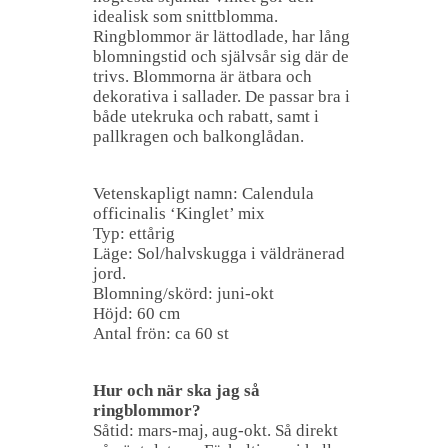
idealisk som snittblomma.
Ringblommor är lättodlade, har lång
blomningstid och självsår sig där de
trivs. Blommorna är ätbara och
dekorativa i sallader. De passar bra i
både utekruka och rabatt, samt i
pallkragen och balkonglådan.
Vetenskapligt namn: Calendula
officinalis ‘Kinglet’ mix
Typ: ettårig
Läge: Sol/halvskugga i väldränerad
jord.
Blomning/skörd: juni-okt
Höjd: 60 cm
Antal frön: ca 60 st
Hur och när ska jag så
ringblommor?
Såtid: mars-maj, aug-okt. Så direkt