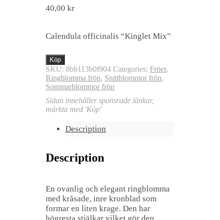
40,00
kr
Calendula officinalis “Kinglet Mix”
Köp
SKU:
8bb113b0f904
Categories:
Fröer
,
Ringblomma frön
,
Snittblommor frön
,
Sommarblommor frön
Sidan innehåller sponsrade länkar,
märkta med 'Köp'
Description
Description
En ovanlig och elegant ringblomma
med kråsade, inre kronblad som
formar en liten krage. Den har
högresta stjälkar vilket gör den