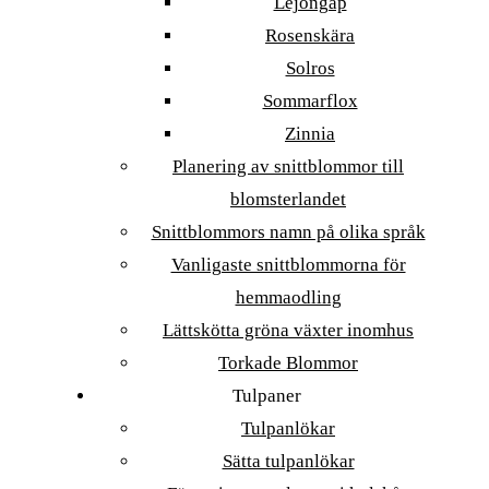
Lejongap
Rosenskära
Solros
Sommarflox
Zinnia
Planering av snittblommor till
blomsterlandet
Snittblommors namn på olika språk
Vanligaste snittblommorna för
hemmaodling
Lättskötta gröna växter inomhus
Torkade Blommor
Tulpaner
Tulpanlökar
Sätta tulpanlökar