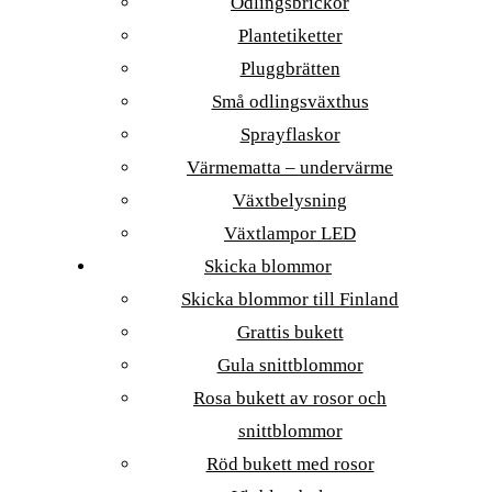
Odlingsbrickor
Plantetiketter
Pluggbrätten
Små odlingsväxthus
Sprayflaskor
Värmematta – undervärme
Växtbelysning
Växtlampor LED
Skicka blommor
Skicka blommor till Finland
Grattis bukett
Gula snittblommor
Rosa bukett av rosor och
snittblommor
Röd bukett med rosor