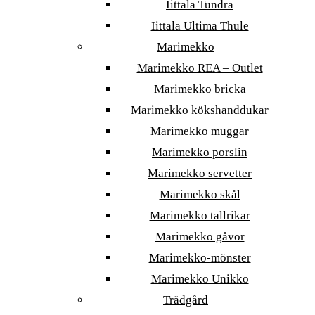
Iittala Tundra
Iittala Ultima Thule
Marimekko
Marimekko REA – Outlet
Marimekko bricka
Marimekko kökshanddukar
Marimekko muggar
Marimekko porslin
Marimekko servetter
Marimekko skål
Marimekko tallrikar
Marimekko gåvor
Marimekko-mönster
Marimekko Unikko
Trädgård