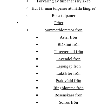
Förvaring av tulpaner i kylskåp
Hur får man tulpaner att hålla längre?
Rosa tulpaner
Fröer
Sommarblommor frön
Aster frön
Blåklint frön
Jätteeternell frön
Lavendel frön
Lejongap frön
Luktärter frön
Praktvädd frön
Ringblomma frön
Rosenskära frön
Solros frön