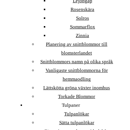
Lejongap
Rosenskära
Solros
Sommarflox
Zinnia
Planering av snittblommor till
blomsterlandet
Snittblommors namn på olika språk
Vanligaste snittblommorna för
hemmaodling
Lättskötta gröna växter inomhus
Torkade Blommor
Tulpaner
Tulpanlökar
Sätta tulpanlökar