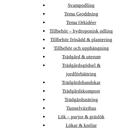
Svampodling
Tema Groddning
Tema Orkidéer
Tillbehör – hydroponisk odling
Tillbehör frösådd & plantering
Tillbehör och upphängning
Trädgård & uterum
Trädgårdsgödsel &
jordförbättring
Trädgårdshandskar
Trädgårdskompost
Trädgårdsnäring
Tunnelväxthus
Lök – purjor & gräslök
Lökar & knölar