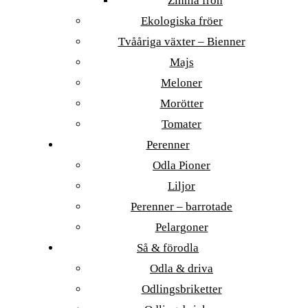
Zinnia frön
Ekologiska fröer
Tvååriga växter – Bienner
Majs
Meloner
Morötter
Tomater
Perenner
Odla Pioner
Liljor
Perenner – barrotade
Pelargoner
Så & förodla
Odla & driva
Odlingsbriketter