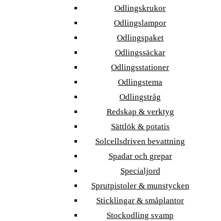
Odlingskrukor
Odlingslampor
Odlingspaket
Odlingssäckar
Odlingsstationer
Odlingstema
Odlingstråg
Redskap & verktyg
Sättlök & potatis
Solcellsdriven bevattning
Spadar och grepar
Specialjord
Sprutpistoler & munstycken
Sticklingar & småplantor
Stockodling svamp