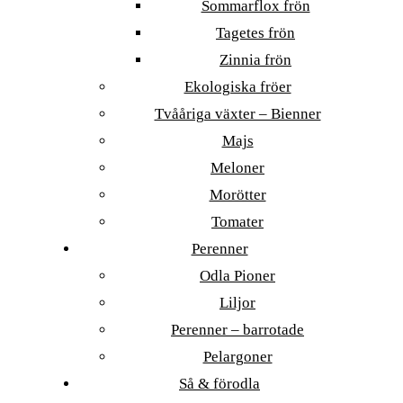
Sommarflox frön
Tagetes frön
Zinnia frön
Ekologiska fröer
Tvååriga växter – Bienner
Majs
Meloner
Morötter
Tomater
Perenner
Odla Pioner
Liljor
Perenner – barrotade
Pelargoner
Så & förodla