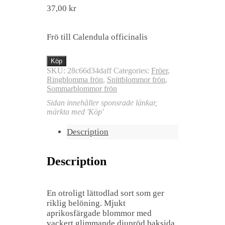
37,00
kr
Frö till Calendula officinalis
Köp
SKU:
28c66d34daff
Categories:
Fröer
,
Ringblomma frön
,
Snittblommor frön
,
Sommarblommor frön
Sidan innehåller sponsrade länkar,
märkta med 'Köp'
Description
Description
En otroligt lättodlad sort som ger
riklig belöning. Mjukt
aprikosfärgade blommor med
vackert glimmande djupröd baksida,