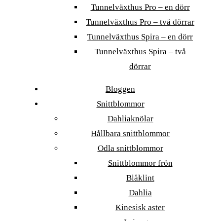
Tunnelväxthus Pro – en dörr
Tunnelväxthus Pro – två dörrar
Tunnelväxthus Spira – en dörr
Tunnelväxthus Spira – två
dörrar
Bloggen
Snittblommor
Dahliaknölar
Hållbara snittblommor
Odla snittblommor
Snittblommor frön
Blåklint
Dahlia
Kinesisk aster