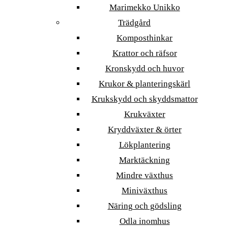
Marimekko Unikko
Trädgård
Komposthinkar
Krattor och räfsor
Kronskydd och huvor
Krukor & planteringskärl
Krukskydd och skyddsmattor
Krukväxter
Kryddväxter & örter
Lökplantering
Marktäckning
Mindre växthus
Miniväxthus
Näring och gödsling
Odla inomhus