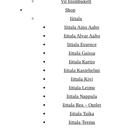
Vit blombukett
Shop
Iittala
Iittala Aino Aalto
Iittala Alvar Aalto
Iittala Essence
Iittala Gaissa
Iittala Kartio
Iittala Kastehelmi
Iittala Kivi
Iittala Leimu
Iittala Nappula
Iittala Rea – Outlet
Iittala Taika
Iittala Teema