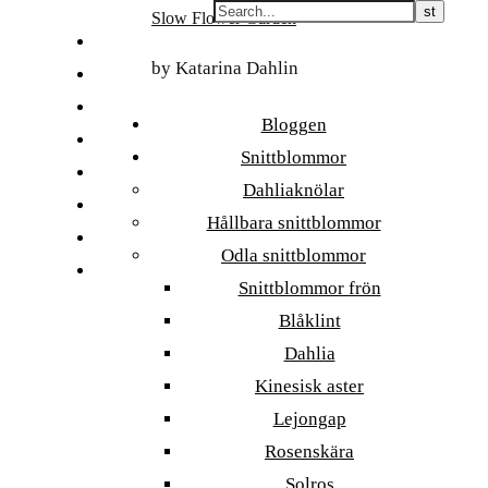
Skip
Slow Flower Garden
to
FI
content
by Katarina Dahlin
ET
SV
Bloggen
NB
Snittblommor
DA
Dahliaknölar
EN
Hållbara snittblommor
DE
Odla snittblommor
日本語
Snittblommor frön
Blåklint
Dahlia
Kinesisk aster
Lejongap
Rosenskära
Solros