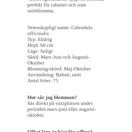
perfekt för rabatter och som
snittblomma.
Vetenskapligt namn: Calendula
officinalis
Typ: Ettårig
Höjd: 60 cm
Läge: Soligt
Såtid: Mars-Juni och Augusti-
Oktober
Blomning/skörd: Maj-Oktober
Användning: Rabatt, snitt
Antal fröer: 75
Hur sår jag blomman?
Sås direkt på växtplatsen under
perioden mars-juni eller augusti-
oktober.
Vilket läge är bäst för odling?