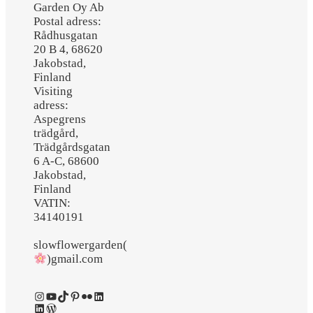
Garden Oy Ab
Postal adress:
Rådhusgatan
20 B 4, 68620
Jakobstad,
Finland
Visiting
adress:
Aspegrens
trädgård,
Trädgårdsgatan
6 A-C, 68600
Jakobstad,
Finland
VATIN:
34140191
slowflowergarden(
)gmail.com
Instagram
YouTube
TikTok
Pinterest
Flickr
LinkedIn
LinkedIn
WordPress