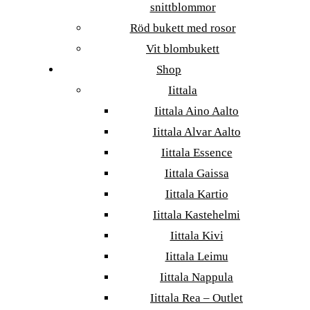
snittblommor
Röd bukett med rosor
Vit blombukett
Shop
Iittala
Iittala Aino Aalto
Iittala Alvar Aalto
Iittala Essence
Iittala Gaissa
Iittala Kartio
Iittala Kastehelmi
Iittala Kivi
Iittala Leimu
Iittala Nappula
Iittala Rea – Outlet