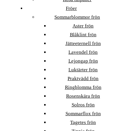
Fröer
Sommarblommor frön
Aster frön
Blåklint frön
Jätteeternell frön
Lavendel frön
Lejongap frön
Luktärter frön
Praktvädd frön
Ringblomma frön
Rosenskära frön
Solros frön
Sommarflox frön
Tagetes frön