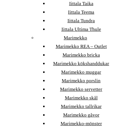
Iittala Taika
Iittala Teema
Iittala Tundra
Iittala Ultima Thule
Marimekko
Marimekko REA – Outlet
Marimekko bricka
Marimekko kökshanddukar
Marimekko muggar
Marimekko porslin
Marimekko servetter
Marimekko skål
Marimekko tallrikar
Marimekko gåvor
Marimekko-mönster