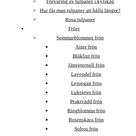
Förvaring av tulpaner i kylskåp
Hur får man tulpaner att hålla längre?
Rosa tulpaner
Fröer
Sommarblommor frön
Aster frön
Blåklint frön
Jätteeternell frön
Lavendel frön
Lejongap frön
Luktärter frön
Praktvädd frön
Ringblomma frön
Rosenskära frön
Solros frön