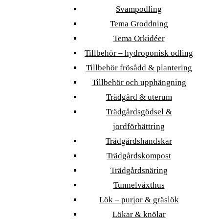
Svampodling
Tema Groddning
Tema Orkidéer
Tillbehör – hydroponisk odling
Tillbehör frösådd & plantering
Tillbehör och upphängning
Trädgård & uterum
Trädgårdsgödsel &
jordförbättring
Trädgårdshandskar
Trädgårdskompost
Trädgårdsnäring
Tunnelväxthus
Lök – purjor & gräslök
Lökar & knölar