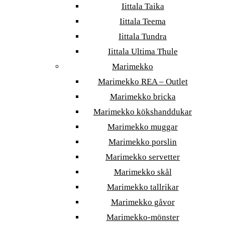
Iittala Taika
Iittala Teema
Iittala Tundra
Iittala Ultima Thule
Marimekko
Marimekko REA – Outlet
Marimekko bricka
Marimekko kökshanddukar
Marimekko muggar
Marimekko porslin
Marimekko servetter
Marimekko skål
Marimekko tallrikar
Marimekko gåvor
Marimekko-mönster