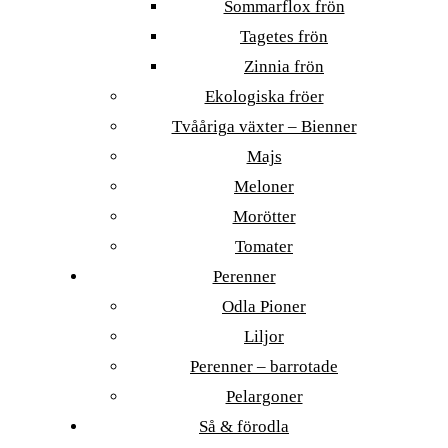
Sommarflox frön
Tagetes frön
Zinnia frön
Ekologiska fröer
Tvååriga växter – Bienner
Majs
Meloner
Morötter
Tomater
Perenner
Odla Pioner
Liljor
Perenner – barrotade
Pelargoner
Så & förodla