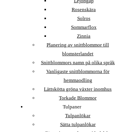
Lejongap
Rosenskära
Solros
Sommarflox
Zinnia
Planering av snittblommor till
blomsterlandet
Snittblommors namn på olika språk
Vanligaste snittblommorna för
hemmaodling
Lättskötta gröna växter inomhus
Torkade Blommor
Tulpaner
Tulpanlökar
Sätta tulpanlökar