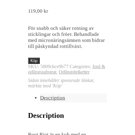
119,00
kr
För snabb och säker rotning av
sticklingar och fröer. Behandlade
med micronäringsämnen som bidrar
till påskyndad rottillväxt.
Köp
SKU:
5809cbce9b77
Categories:
Jord &
odlingssubstrat
,
Odlingsbriketter
Sidan innehåller sponsrade länkar,
märkta med 'Köp'
Description
Description
Root Riot är en kub med en