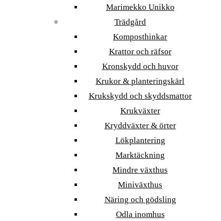
Marimekko Unikko
Trädgård
Komposthinkar
Krattor och räfsor
Kronskydd och huvor
Krukor & planteringskärl
Krukskydd och skyddsmattor
Krukväxter
Kryddväxter & örter
Lökplantering
Marktäckning
Mindre växthus
Miniväxthus
Näring och gödsling
Odla inomhus