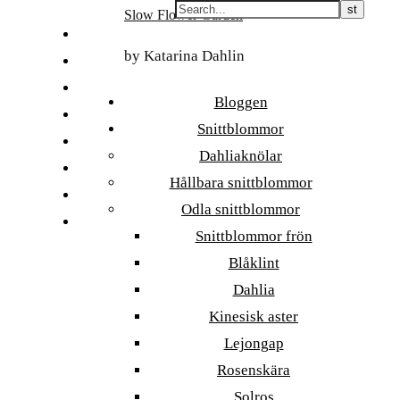
Skip
Slow Flower Garden
to
FI
content
by Katarina Dahlin
ET
SV
Bloggen
NB
Snittblommor
DA
Dahliaknölar
EN
Hållbara snittblommor
DE
Odla snittblommor
日本語
Snittblommor frön
Blåklint
Dahlia
Kinesisk aster
Lejongap
Rosenskära
Solros