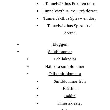
Tunnelväxthus Pro – en dörr
Tunnelväxthus Pro – två dörrar
Tunnelväxthus Spira – en dörr
Tunnelväxthus Spira – två
dörrar
Bloggen
Snittblommor
Dahliaknölar
Hållbara snittblommor
Odla snittblommor
Snittblommor frön
Blåklint
Dahlia
Kinesisk aster