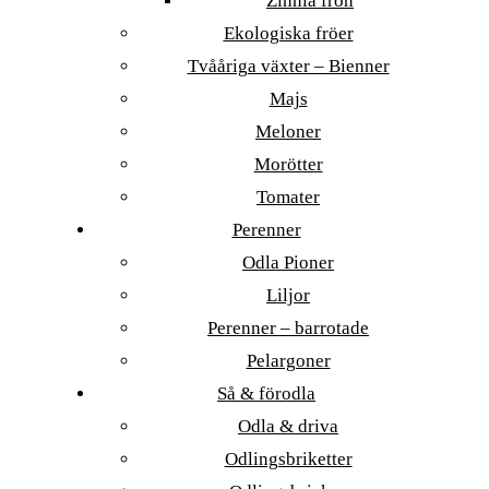
Zinnia frön
Ekologiska fröer
Tvååriga växter – Bienner
Majs
Meloner
Morötter
Tomater
Perenner
Odla Pioner
Liljor
Perenner – barrotade
Pelargoner
Så & förodla
Odla & driva
Odlingsbriketter