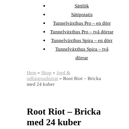
Sättlök
Sättpotatis
Tunnelväxthus Pro – en dörr
Tunnelväxthus Pro – två dörrar
Tunnelväxthus Spira – en dörr
Tunnelväxthus Spira – två
dörrar
Hem
»
Shop
»
Jord &
odlingssubstrat
»
Root Riot – Bricka
med 24 kuber
Root Riot – Bricka
med 24 kuber