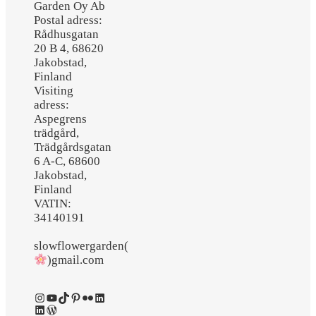
Garden Oy Ab
Postal adress:
Rådhusgatan
20 B 4, 68620
Jakobstad,
Finland
Visiting
adress:
Aspegrens
trädgård,
Trädgårdsgatan
6 A-C, 68600
Jakobstad,
Finland
VATIN:
34140191
slowflowergarden(
)gmail.com
Instagram
YouTube
TikTok
Pinterest
Flickr
LinkedIn
LinkedIn
WordPress