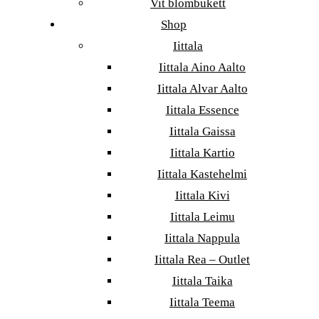
Vit blombukett
Shop
Iittala
Iittala Aino Aalto
Iittala Alvar Aalto
Iittala Essence
Iittala Gaissa
Iittala Kartio
Iittala Kastehelmi
Iittala Kivi
Iittala Leimu
Iittala Nappula
Iittala Rea – Outlet
Iittala Taika
Iittala Teema