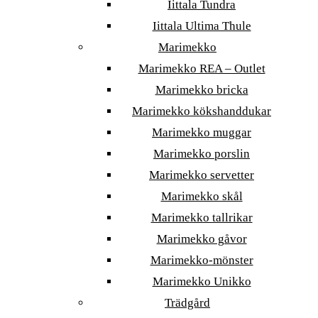
Iittala Tundra
Iittala Ultima Thule
Marimekko
Marimekko REA – Outlet
Marimekko bricka
Marimekko kökshanddukar
Marimekko muggar
Marimekko porslin
Marimekko servetter
Marimekko skål
Marimekko tallrikar
Marimekko gåvor
Marimekko-mönster
Marimekko Unikko
Trädgård