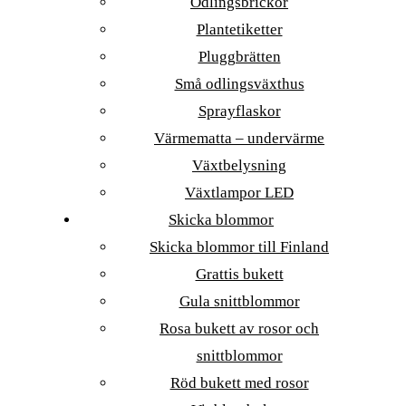
Odlingsbrickor
Plantetiketter
Pluggbrätten
Små odlingsväxthus
Sprayflaskor
Värmematta – undervärme
Växtbelysning
Växtlampor LED
Skicka blommor
Skicka blommor till Finland
Grattis bukett
Gula snittblommor
Rosa bukett av rosor och
snittblommor
Röd bukett med rosor