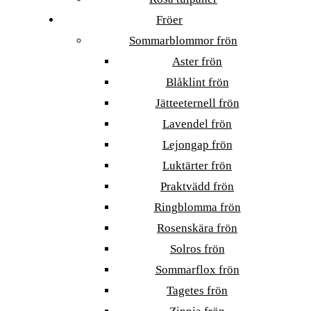
Fröer
Sommarblommor frön
Aster frön
Blåklint frön
Jätteeternell frön
Lavendel frön
Lejongap frön
Luktärter frön
Praktvädd frön
Ringblomma frön
Rosenskära frön
Solros frön
Sommarflox frön
Tagetes frön