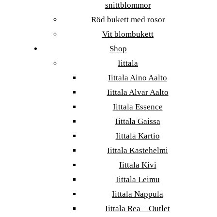
snittblommor
Röd bukett med rosor
Vit blombukett
Shop
Iittala
Iittala Aino Aalto
Iittala Alvar Aalto
Iittala Essence
Iittala Gaissa
Iittala Kartio
Iittala Kastehelmi
Iittala Kivi
Iittala Leimu
Iittala Nappula
Iittala Rea – Outlet