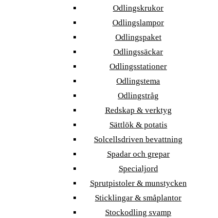
Odlingskrukor
Odlingslampor
Odlingspaket
Odlingssäckar
Odlingsstationer
Odlingstema
Odlingstråg
Redskap & verktyg
Sättlök & potatis
Solcellsdriven bevattning
Spadar och grepar
Specialjord
Sprutpistoler & munstycken
Sticklingar & småplantor
Stockodling svamp