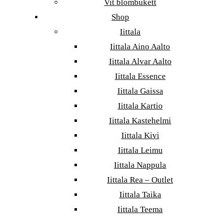
Vit blombukett
Shop
Iittala
Iittala Aino Aalto
Iittala Alvar Aalto
Iittala Essence
Iittala Gaissa
Iittala Kartio
Iittala Kastehelmi
Iittala Kivi
Iittala Leimu
Iittala Nappula
Iittala Rea – Outlet
Iittala Taika
Iittala Teema