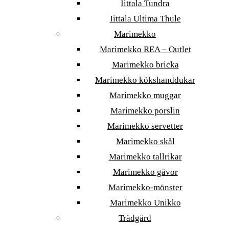
Iittala Tundra
Iittala Ultima Thule
Marimekko
Marimekko REA – Outlet
Marimekko bricka
Marimekko kökshanddukar
Marimekko muggar
Marimekko porslin
Marimekko servetter
Marimekko skål
Marimekko tallrikar
Marimekko gåvor
Marimekko-mönster
Marimekko Unikko
Trädgård