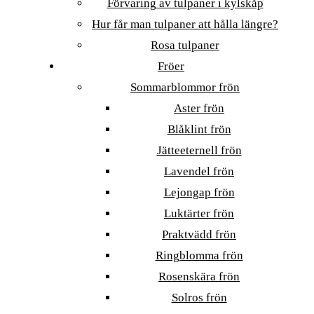
Förvaring av tulpaner i kylskåp
Hur får man tulpaner att hålla längre?
Rosa tulpaner
Fröer
Sommarblommor frön
Aster frön
Blåklint frön
Jätteeternell frön
Lavendel frön
Lejongap frön
Luktärter frön
Praktvädd frön
Ringblomma frön
Rosenskära frön
Solros frön