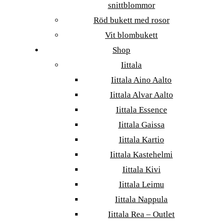
snittblommor
Röd bukett med rosor
Vit blombukett
Shop
Iittala
Iittala Aino Aalto
Iittala Alvar Aalto
Iittala Essence
Iittala Gaissa
Iittala Kartio
Iittala Kastehelmi
Iittala Kivi
Iittala Leimu
Iittala Nappula
Iittala Rea – Outlet