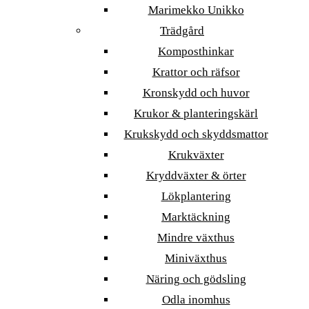
Marimekko Unikko
Trädgård
Komposthinkar
Krattor och räfsor
Kronskydd och huvor
Krukor & planteringskärl
Krukskydd och skyddsmattor
Krukväxter
Kryddväxter & örter
Lökplantering
Marktäckning
Mindre växthus
Miniväxthus
Näring och gödsling
Odla inomhus