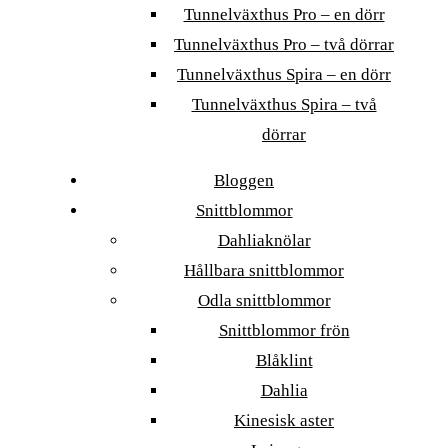
Tunnelväxthus Pro – en dörr
Tunnelväxthus Pro – två dörrar
Tunnelväxthus Spira – en dörr
Tunnelväxthus Spira – två
dörrar
Bloggen
Snittblommor
Dahliaknölar
Hållbara snittblommor
Odla snittblommor
Snittblommor frön
Blåklint
Dahlia
Kinesisk aster