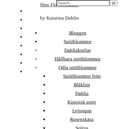
Skip
Slow Flower Garden
to
FI
content
by Katarina Dahlin
ET
SV
Bloggen
NB
Snittblommor
DA
Dahliaknölar
EN
Hållbara snittblommor
DE
Odla snittblommor
日本語
Snittblommor frön
Blåklint
Dahlia
Kinesisk aster
Lejongap
Rosenskära
Solros