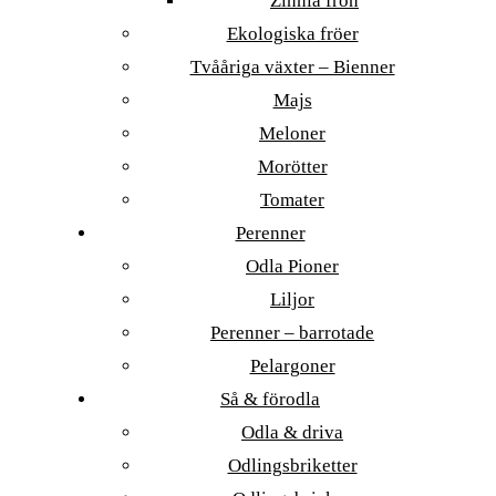
Zinnia frön
Ekologiska fröer
Tvååriga växter – Bienner
Majs
Meloner
Morötter
Tomater
Perenner
Odla Pioner
Liljor
Perenner – barrotade
Pelargoner
Så & förodla
Odla & driva
Odlingsbriketter