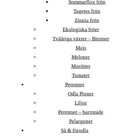
Sommarflox frön
Tagetes frön
Zinnia frön
Ekologiska fröer
Tvååriga växter – Bienner
Majs
Meloner
Morötter
Tomater
Perenner
Odla Pioner
Liljor
Perenner – barrotade
Pelargoner
Så & förodla