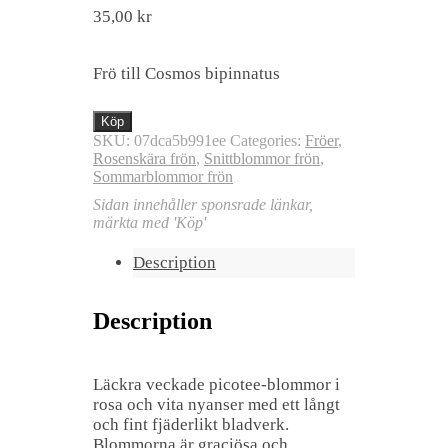
35,00
kr
Frö till Cosmos bipinnatus
Köp
SKU:
07dca5b991ee
Categories:
Fröer
,
Rosenskära frön
,
Snittblommor frön
,
Sommarblommor frön
Sidan innehåller sponsrade länkar,
märkta med 'Köp'
Description
Description
Läckra veckade picotee-blommor i
rosa och vita nyanser med ett långt
och fint fjäderlikt bladverk.
Blommorna är graciösa och