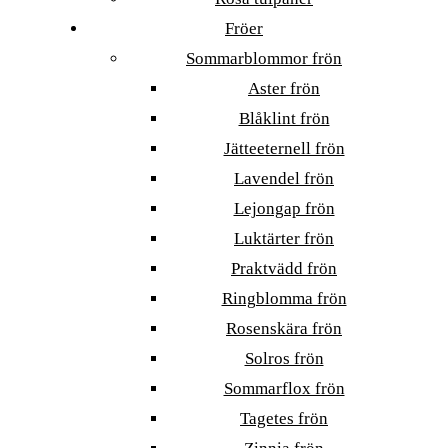
Fröer
Sommarblommor frön
Aster frön
Blåklint frön
Jätteeternell frön
Lavendel frön
Lejongap frön
Luktärter frön
Praktvädd frön
Ringblomma frön
Rosenskära frön
Solros frön
Sommarflox frön
Tagetes frön