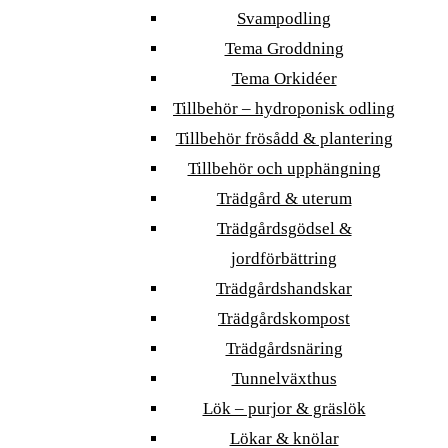
Svampodling
Tema Groddning
Tema Orkidéer
Tillbehör – hydroponisk odling
Tillbehör frösådd & plantering
Tillbehör och upphängning
Trädgård & uterum
Trädgårdsgödsel &
jordförbättring
Trädgårdshandskar
Trädgårdskompost
Trädgårdsnäring
Tunnelväxthus
Lök – purjor & gräslök
Lökar & knölar