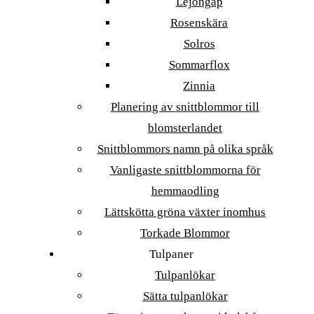
Lejongap
Rosenskära
Solros
Sommarflox
Zinnia
Planering av snittblommor till
blomsterlandet
Snittblommors namn på olika språk
Vanligaste snittblommorna för
hemmaodling
Lättskötta gröna växter inomhus
Torkade Blommor
Tulpaner
Tulpanlökar
Sätta tulpanlökar