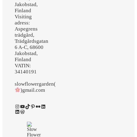
Jakobstad,
Finland
Visiting
adress:
Aspegrens
trädgård,
Trädgårdsgatan
6 A-C, 68600
Jakobstad,
Finland
VATIN:
34140191
slowflowergarden(
)gmail.com
Instagram
YouTube
TikTok
Pinterest
Flickr
LinkedIn
LinkedIn
WordPress