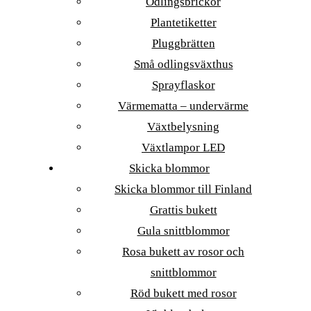
Odlingsbrickor
Plantetiketter
Pluggbrätten
Små odlingsväxthus
Sprayflaskor
Värmematta – undervärme
Växtbelysning
Växtlampor LED
Skicka blommor
Skicka blommor till Finland
Grattis bukett
Gula snittblommor
Rosa bukett av rosor och
snittblommor
Röd bukett med rosor