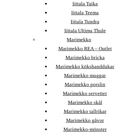
Iittala Taika
Iittala Teema
Iittala Tundra
Iittala Ultima Thule
Marimekko
Marimekko REA – Outlet
Marimekko bricka
Marimekko kökshanddukar
Marimekko muggar
Marimekko porslin
Marimekko servetter
Marimekko skål
Marimekko tallrikar
Marimekko gåvor
Marimekko-mönster