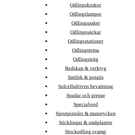
Odlingskrukor
Odlingslampor
Odlingspaket
Odlingssäckar
Odlingsstationer
Odlingstema
Odlingstråg
Redskap & verktyg
Sättlök & potatis
Solcellsdriven bevattning
Spadar och grepar
Specialjord
Sprutpistoler & munstycken
Sticklingar & småplantor
Stockodling svamp