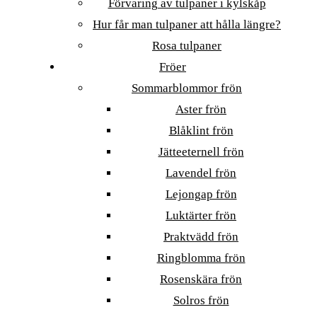
Förvaring av tulpaner i kylskåp
Hur får man tulpaner att hålla längre?
Rosa tulpaner
Fröer
Sommarblommor frön
Aster frön
Blåklint frön
Jätteeternell frön
Lavendel frön
Lejongap frön
Luktärter frön
Praktvädd frön
Ringblomma frön
Rosenskära frön
Solros frön