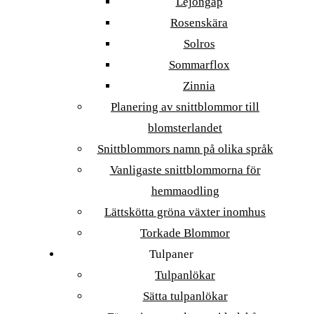
Lejongap
Rosenskära
Solros
Sommarflox
Zinnia
Planering av snittblommor till
blomsterlandet
Snittblommors namn på olika språk
Vanligaste snittblommorna för
hemmaodling
Lättskötta gröna växter inomhus
Torkade Blommor
Tulpaner
Tulpanlökar
Sätta tulpanlökar