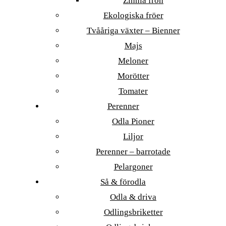
Zinnia frön
Ekologiska fröer
Tvååriga växter – Bienner
Majs
Meloner
Morötter
Tomater
Perenner
Odla Pioner
Liljor
Perenner – barrotade
Pelargoner
Så & förodla
Odla & driva
Odlingsbriketter