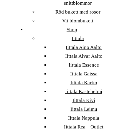
snittblommor
Röd bukett med rosor
Vit blombukett
Shop
Iittala
Iittala Aino Aalto
Iittala Alvar Aalto
Iittala Essence
Iittala Gaissa
Iittala Kartio
Iittala Kastehelmi
Iittala Kivi
Iittala Leimu
Iittala Nappula
Iittala Rea – Outlet