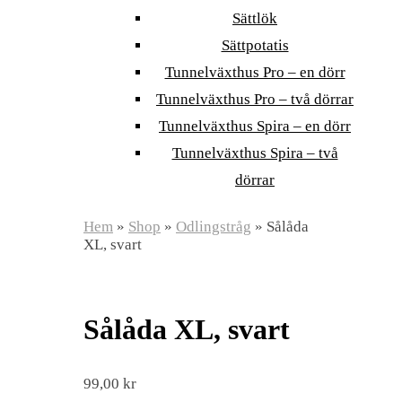
Sättlök
Sättpotatis
Tunnelväxthus Pro – en dörr
Tunnelväxthus Pro – två dörrar
Tunnelväxthus Spira – en dörr
Tunnelväxthus Spira – två
dörrar
Hem
»
Shop
»
Odlingstråg
»
Sålåda
XL, svart
Sålåda XL, svart
99,00
kr