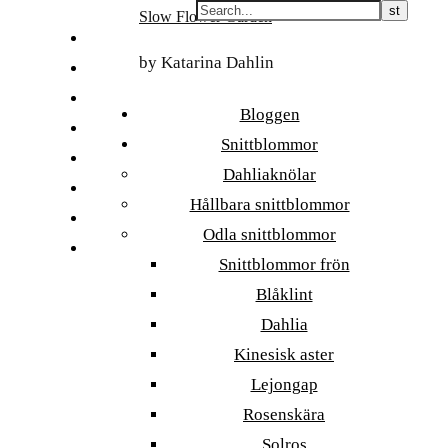
Skip
Slow Flower Garden
to
FI
content
by Katarina Dahlin
ET
SV
Bloggen
NB
Snittblommor
DA
Dahliaknölar
EN
Hållbara snittblommor
DE
Odla snittblommor
日本語
Snittblommor frön
Blåklint
Dahlia
Kinesisk aster
Lejongap
Rosenskära
Solros