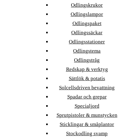
Odlingskrukor
Odlingslampor
Odlingspaket
Odlingssäckar
Odlingsstationer
Odlingstema
Odlingstråg
Redskap & verktyg
Sättlök & potatis
Solcellsdriven bevattning
Spadar och grepar
Specialjord
Sprutpistoler & munstycken
Sticklingar & småplantor
Stockodling svamp