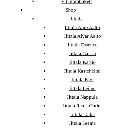
Vit blombukett
Shop
Iittala
Iittala Aino Aalto
Iittala Alvar Aalto
Iittala Essence
Iittala Gaissa
Iittala Kartio
Iittala Kastehelmi
Iittala Kivi
Iittala Leimu
Iittala Nappula
Iittala Rea – Outlet
Iittala Taika
Iittala Teema