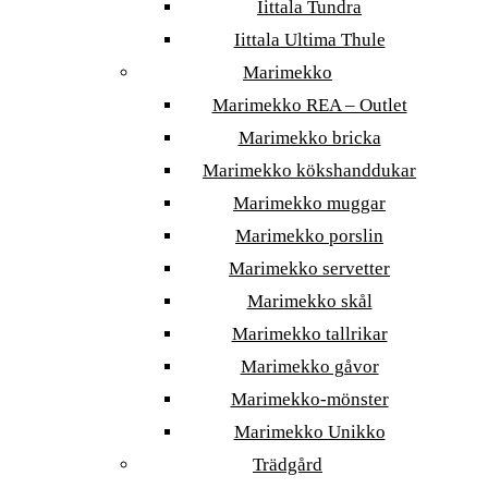
Iittala Tundra
Iittala Ultima Thule
Marimekko
Marimekko REA – Outlet
Marimekko bricka
Marimekko kökshanddukar
Marimekko muggar
Marimekko porslin
Marimekko servetter
Marimekko skål
Marimekko tallrikar
Marimekko gåvor
Marimekko-mönster
Marimekko Unikko
Trädgård