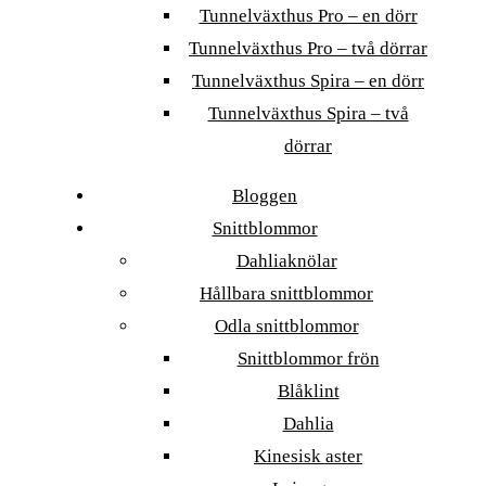
Tunnelväxthus Pro – en dörr
Tunnelväxthus Pro – två dörrar
Tunnelväxthus Spira – en dörr
Tunnelväxthus Spira – två
dörrar
Bloggen
Snittblommor
Dahliaknölar
Hållbara snittblommor
Odla snittblommor
Snittblommor frön
Blåklint
Dahlia
Kinesisk aster