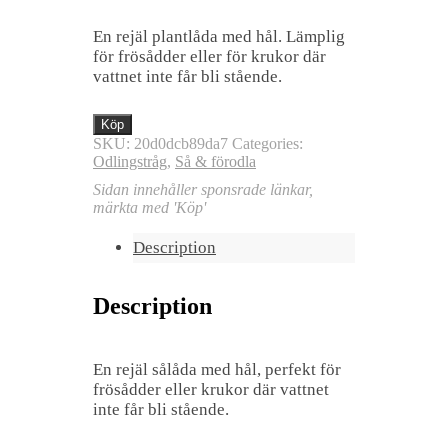
En rejäl plantlåda med hål. Lämplig
för frösådder eller för krukor där
vattnet inte får bli stående.
Köp
SKU:
20d0dcb89da7
Categories:
Odlingstråg
,
Så & förodla
Sidan innehåller sponsrade länkar,
märkta med 'Köp'
Description
Description
En rejäl sålåda med hål, perfekt för
frösådder eller krukor där vattnet
inte får bli stående.