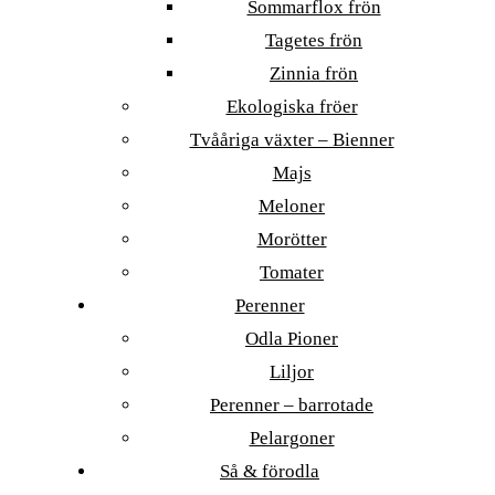
Sommarflox frön
Tagetes frön
Zinnia frön
Ekologiska fröer
Tvååriga växter – Bienner
Majs
Meloner
Morötter
Tomater
Perenner
Odla Pioner
Liljor
Perenner – barrotade
Pelargoner
Så & förodla