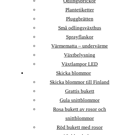
Odlingsbrickor
Plantetiketter
Pluggbrätten
Små odlingsväxthus
Sprayflaskor
Värmematta – undervärme
Växtbelysning
Växtlampor LED
Skicka blommor
Skicka blommor till Finland
Grattis bukett
Gula snittblommor
Rosa bukett av rosor och
snittblommor
Röd bukett med rosor