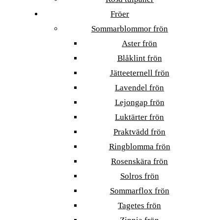
Fröer
Sommarblommor frön
Aster frön
Blåklint frön
Jätteeternell frön
Lavendel frön
Lejongap frön
Luktärter frön
Praktvädd frön
Ringblomma frön
Rosenskära frön
Solros frön
Sommarflox frön
Tagetes frön