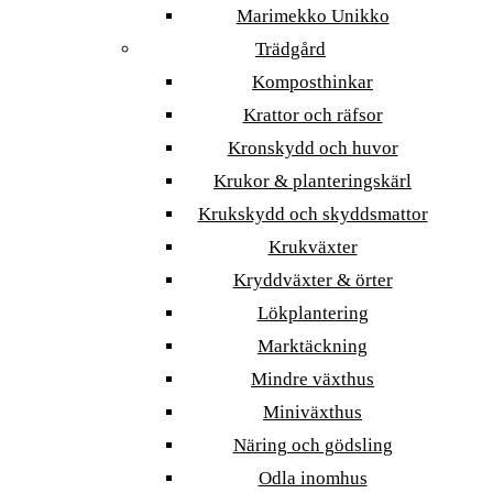
Marimekko Unikko
Trädgård
Komposthinkar
Krattor och räfsor
Kronskydd och huvor
Krukor & planteringskärl
Krukskydd och skyddsmattor
Krukväxter
Kryddväxter & örter
Lökplantering
Marktäckning
Mindre växthus
Miniväxthus
Näring och gödsling
Odla inomhus