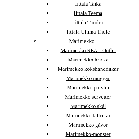
Iittala Taika
Iittala Teema
Iittala Tundra
Iittala Ultima Thule
Marimekko
Marimekko REA – Outlet
Marimekko bricka
Marimekko kökshanddukar
Marimekko muggar
Marimekko porslin
Marimekko servetter
Marimekko skål
Marimekko tallrikar
Marimekko gåvor
Marimekko-mönster