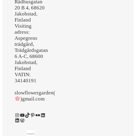
Rådhusgatan
20 B 4, 68620
Jakobstad,
Finland
Visiting
adress:
Aspegrens
trädgård,
Trädgårdsgatan
6 A-C, 68600
Jakobstad,
Finland
VATIN:
34140191
slowflowergarden(
)gmail.com
Instagram
YouTube
TikTok
Pinterest
Flickr
LinkedIn
LinkedIn
WordPress