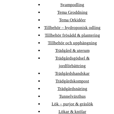
Svampodling
Tema Groddning
Tema Orkidéer
Tillbehör – hydroponisk odling
Tillbehör frösådd & plantering
Tillbehör och upphängning
Trädgård & uterum
Trädgårdsgödsel &
jordförbättring
Trädgårdshandskar
Trädgårdskompost
Trädgårdsnäring
Tunnelväxthus
Lök – purjor & gräslök
Lökar & knölar