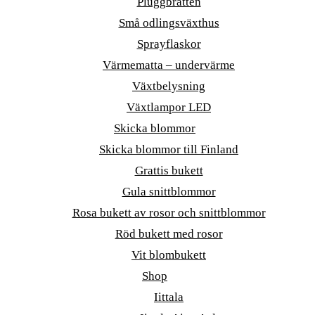
Pluggbrätten
Små odlingsväxthus
Sprayflaskor
Värmematta – undervärme
Växtbelysning
Växtlampor LED
Skicka blommor
Skicka blommor till Finland
Grattis bukett
Gula snittblommor
Rosa bukett av rosor och snittblommor
Röd bukett med rosor
Vit blombukett
Shop
Iittala