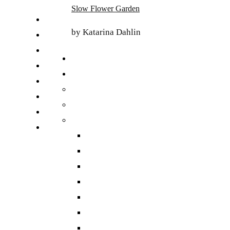
Skip
Slow Flower Garden
to
FI
content
by Katarina Dahlin
ET
SV
NB
DA
EN
DE
日本語