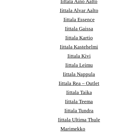
Iittala Aino Aalto
Iittala Alvar Aalto
Iittala Essence
Iittala Gaissa
Iittala Kartio
Iittala Kastehelmi
Iittala Kivi
Iittala Leimu
Iittala Nappula
Iittala Rea – Outlet
Iittala Taika
Iittala Teema
Iittala Tundra
Iittala Ultima Thule
Marimekko