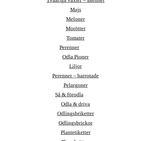
Tvååriga växter – Bienner
Majs
Meloner
Morötter
Tomater
Perenner
Odla Pioner
Liljor
Perenner – barrotade
Pelargoner
Så & förodla
Odla & driva
Odlingsbriketter
Odlingsbrickor
Plantetiketter