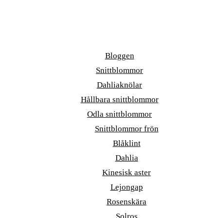
Bloggen
Snittblommor
Dahliaknölar
Hållbara snittblommor
Odla snittblommor
Snittblommor frön
Blåklint
Dahlia
Kinesisk aster
Lejongap
Rosenskära
Solros