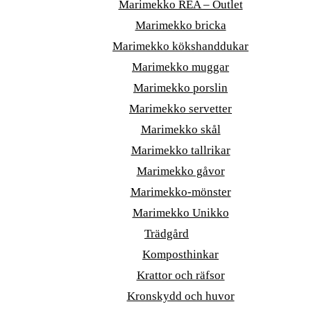
Marimekko REA – Outlet
Marimekko bricka
Marimekko kökshanddukar
Marimekko muggar
Marimekko porslin
Marimekko servetter
Marimekko skål
Marimekko tallrikar
Marimekko gåvor
Marimekko-mönster
Marimekko Unikko
Trädgård
Komposthinkar
Krattor och räfsor
Kronskydd och huvor