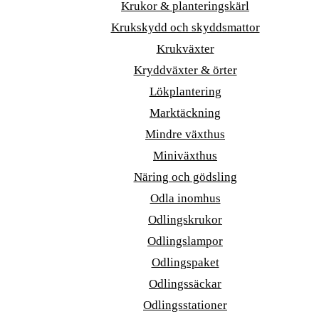
Krukor & planteringskärl
Krukskydd och skyddsmattor
Krukväxter
Kryddväxter & örter
Lökplantering
Marktäckning
Mindre växthus
Miniväxthus
Näring och gödsling
Odla inomhus
Odlingskrukor
Odlingslampor
Odlingspaket
Odlingssäckar
Odlingsstationer