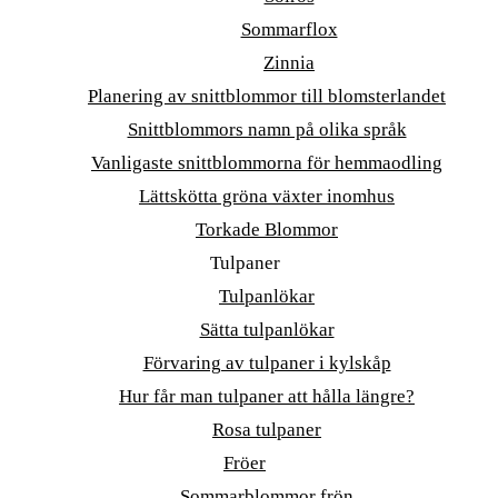
Sommarflox
Zinnia
Planering av snittblommor till blomsterlandet
Snittblommors namn på olika språk
Vanligaste snittblommorna för hemmaodling
Lättskötta gröna växter inomhus
Torkade Blommor
Tulpaner
Tulpanlökar
Sätta tulpanlökar
Förvaring av tulpaner i kylskåp
Hur får man tulpaner att hålla längre?
Rosa tulpaner
Fröer
Sommarblommor frön