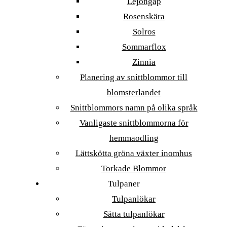
Lejongap
Rosenskära
Solros
Sommarflox
Zinnia
Planering av snittblommor till
blomsterlandet
Snittblommors namn på olika språk
Vanligaste snittblommorna för
hemmaodling
Lättskötta gröna växter inomhus
Torkade Blommor
Tulpaner
Tulpanlökar
Sätta tulpanlökar