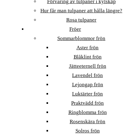
Förvaring av tulpaner i kylskåp
Hur får man tulpaner att hålla längre?
Rosa tulpaner
Fröer
Sommarblommor frön
Aster frön
Blåklint frön
Jätteeternell frön
Lavendel frön
Lejongap frön
Luktärter frön
Praktvädd frön
Ringblomma frön
Rosenskära frön
Solros frön