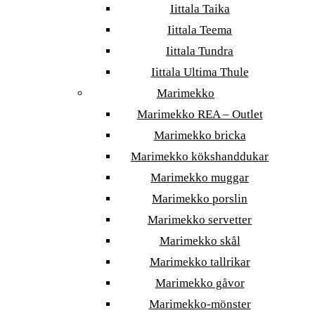
Iittala Taika
Iittala Teema
Iittala Tundra
Iittala Ultima Thule
Marimekko
Marimekko REA – Outlet
Marimekko bricka
Marimekko kökshanddukar
Marimekko muggar
Marimekko porslin
Marimekko servetter
Marimekko skål
Marimekko tallrikar
Marimekko gåvor
Marimekko-mönster