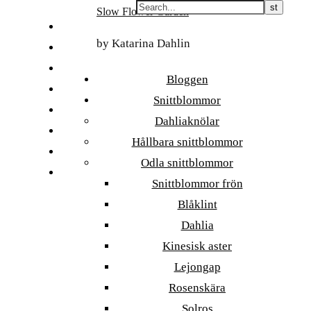
Skip
Slow Flower Garden
to
FI
content
by Katarina Dahlin
ET
SV
Bloggen
NB
Snittblommor
DA
Dahliaknölar
EN
Hållbara snittblommor
DE
Odla snittblommor
日本語
Snittblommor frön
Blåklint
Dahlia
Kinesisk aster
Lejongap
Rosenskära
Solros