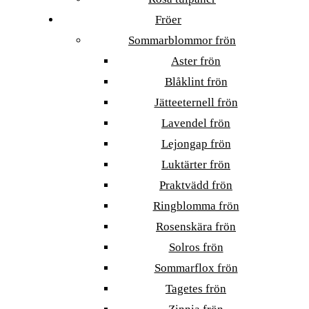
Fröer
Sommarblommor frön
Aster frön
Blåklint frön
Jätteeternell frön
Lavendel frön
Lejongap frön
Luktärter frön
Praktvädd frön
Ringblomma frön
Rosenskära frön
Solros frön
Sommarflox frön
Tagetes frön