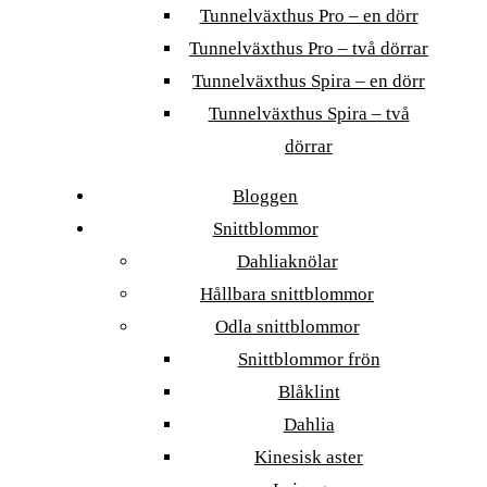
Tunnelväxthus Pro – en dörr
Tunnelväxthus Pro – två dörrar
Tunnelväxthus Spira – en dörr
Tunnelväxthus Spira – två
dörrar
Bloggen
Snittblommor
Dahliaknölar
Hållbara snittblommor
Odla snittblommor
Snittblommor frön
Blåklint
Dahlia
Kinesisk aster