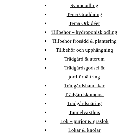
Svampodling
Tema Groddning
Tema Orkidéer
Tillbehör – hydroponisk odling
Tillbehör frösådd & plantering
Tillbehör och upphängning
Trädgård & uterum
Trädgårdsgödsel &
jordförbättring
Trädgårdshandskar
Trädgårdskompost
Trädgårdsnäring
Tunnelväxthus
Lök – purjor & gräslök
Lökar & knölar