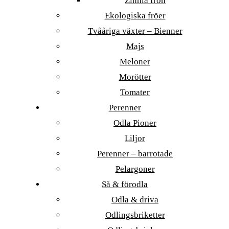
Zinnia frön
Ekologiska fröer
Tvååriga växter – Bienner
Majs
Meloner
Morötter
Tomater
Perenner
Odla Pioner
Liljor
Perenner – barrotade
Pelargoner
Så & förodla
Odla & driva
Odlingsbriketter