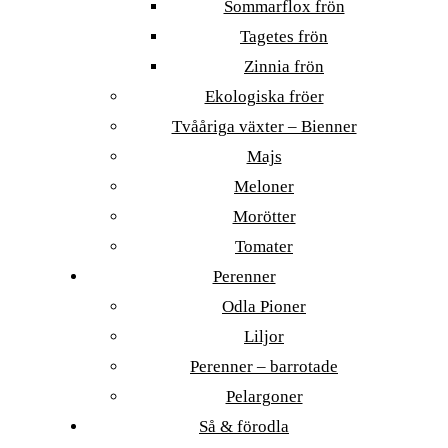
Sommarflox frön
Tagetes frön
Zinnia frön
Ekologiska fröer
Tvååriga växter – Bienner
Majs
Meloner
Morötter
Tomater
Perenner
Odla Pioner
Liljor
Perenner – barrotade
Pelargoner
Så & förodla