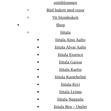
snittblommor
Röd bukett med rosor
Vit blombukett
Shop
Iittala
Iittala Aino Aalto
Iittala Alvar Aalto
Iittala Essence
Iittala Gaissa
Iittala Kartio
Iittala Kastehelmi
Iittala Kivi
Iittala Leimu
Iittala Nappula
Iittala Rea – Outlet