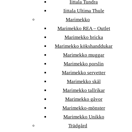
Iittala Tundra
Iittala Ultima Thule
Marimekko
Marimekko REA – Outlet
Marimekko bricka
Marimekko kökshanddukar
Marimekko muggar
Marimekko porslin
Marimekko servetter
Marimekko skål
Marimekko tallrikar
Marimekko gåvor
Marimekko-mönster
Marimekko Unikko
Trädgård