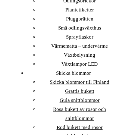
Odlingsbrickor
Plantetiketter
Pluggbrätten
Små odlingsväxthus
Sprayflaskor
Värmematta – undervärme
Växtbelysning
Växtlampor LED
Skicka blommor
Skicka blommor till Finland
Grattis bukett
Gula snittblommor
Rosa bukett av rosor och
snittblommor
Röd bukett med rosor