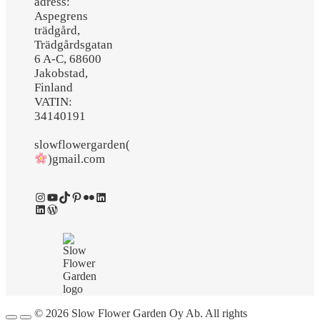
adress:
Aspegrens
trädgård,
Trädgårdsgatan
6 A-C, 68600
Jakobstad,
Finland
VATIN:
34140191
slowflowergarden(
)gmail.com
Instagram
YouTube
TikTok
Pinterest
Flickr
LinkedIn
LinkedIn
WordPress
© 2026 Slow Flower Garden Oy Ab. All rights