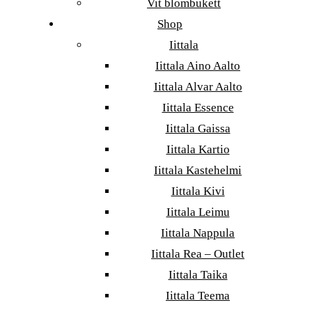
Vit blombukett
Shop
Iittala
Iittala Aino Aalto
Iittala Alvar Aalto
Iittala Essence
Iittala Gaissa
Iittala Kartio
Iittala Kastehelmi
Iittala Kivi
Iittala Leimu
Iittala Nappula
Iittala Rea – Outlet
Iittala Taika
Iittala Teema