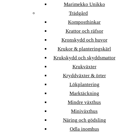
Marimekko Unikko
Trädgård
Komposthinkar
Krattor och räfsor
Kronskydd och huvor
Krukor & planteringskärl
Krukskydd och skyddsmattor
Krukväxter
Kryddväxter & örter
Lökplantering
Marktäckning
Mindre växthus
Miniväxthus
Näring och gödsling
Odla inomhus