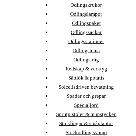
Odlingskrukor
Odlingslampor
Odlingspaket
Odlingssäckar
Odlingsstationer
Odlingstema
Odlingstråg
Redskap & verktyg
Sättlök & potatis
Solcellsdriven bevattning
Spadar och grepar
Specialjord
Sprutpistoler & munstycken
Sticklingar & småplantor
Stockodling svamp