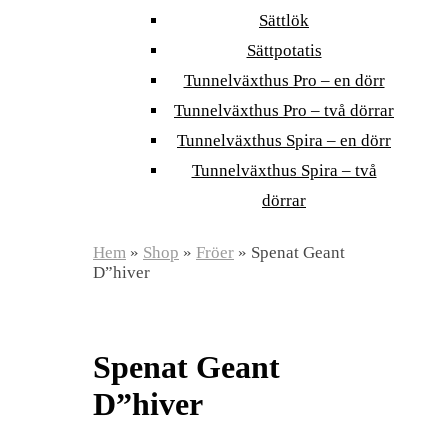
Sättlök
Sättpotatis
Tunnelväxthus Pro – en dörr
Tunnelväxthus Pro – två dörrar
Tunnelväxthus Spira – en dörr
Tunnelväxthus Spira – två
dörrar
Hem
»
Shop
»
Fröer
»
Spenat Geant
D”hiver
Spenat Geant
D”hiver