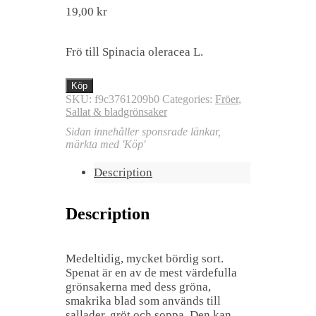
19,00
kr
Frö till Spinacia oleracea L.
Köp
SKU:
f9c3761209b0
Categories:
Fröer
,
Sallat & bladgrönsaker
Sidan innehåller sponsrade länkar,
märkta med 'Köp'
Description
Description
Medeltidig, mycket bördig sort.
Spenat är en av de mest värdefulla
grönsakerna med dess gröna,
smakrika blad som används till
sallader, gröt och soppa. Den kan