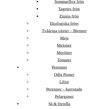
Sommarflox frön
Tagetes frön
Zinnia frön
Ekologiska fröer
Tvååriga växter – Bienner
Majs
Meloner
Morötter
Tomater
Perenner
Odla Pioner
Liljor
Perenner – barrotade
Pelargoner
Så & förodla