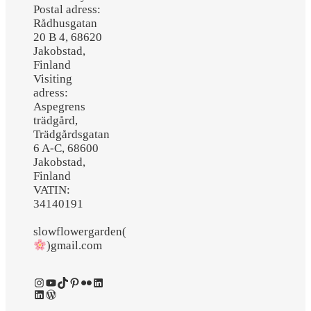
Postal adress:
Rådhusgatan
20 B 4, 68620
Jakobstad,
Finland
Visiting
adress:
Aspegrens
trädgård,
Trädgårdsgatan
6 A-C, 68600
Jakobstad,
Finland
VATIN:
34140191
slowflowergarden(
)gmail.com
Instagram
YouTube
TikTok
Pinterest
Flickr
LinkedIn
LinkedIn
WordPress