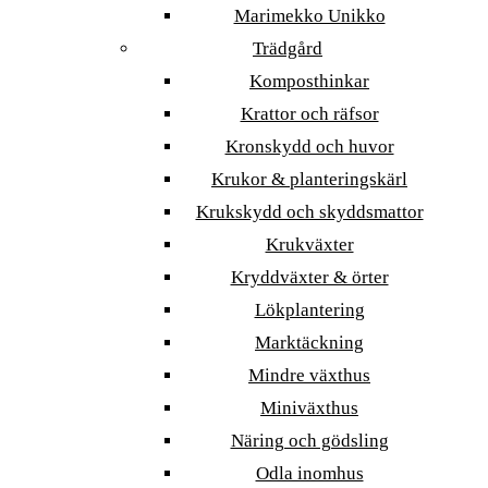
Marimekko Unikko
Trädgård
Komposthinkar
Krattor och räfsor
Kronskydd och huvor
Krukor & planteringskärl
Krukskydd och skyddsmattor
Krukväxter
Kryddväxter & örter
Lökplantering
Marktäckning
Mindre växthus
Miniväxthus
Näring och gödsling
Odla inomhus