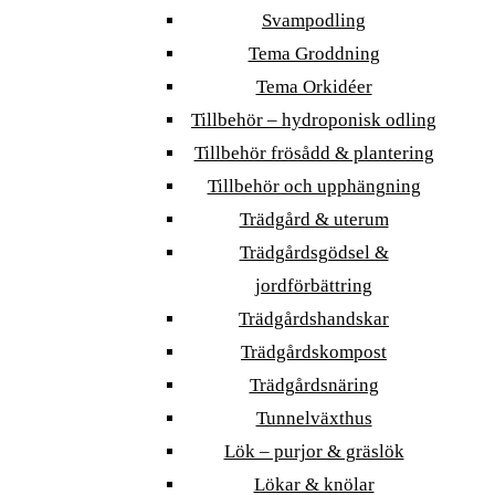
Svampodling
Tema Groddning
Tema Orkidéer
Tillbehör – hydroponisk odling
Tillbehör frösådd & plantering
Tillbehör och upphängning
Trädgård & uterum
Trädgårdsgödsel &
jordförbättring
Trädgårdshandskar
Trädgårdskompost
Trädgårdsnäring
Tunnelväxthus
Lök – purjor & gräslök
Lökar & knölar