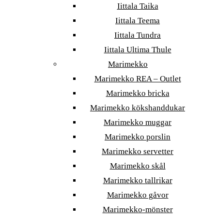
Iittala Taika
Iittala Teema
Iittala Tundra
Iittala Ultima Thule
Marimekko
Marimekko REA – Outlet
Marimekko bricka
Marimekko kökshanddukar
Marimekko muggar
Marimekko porslin
Marimekko servetter
Marimekko skål
Marimekko tallrikar
Marimekko gåvor
Marimekko-mönster