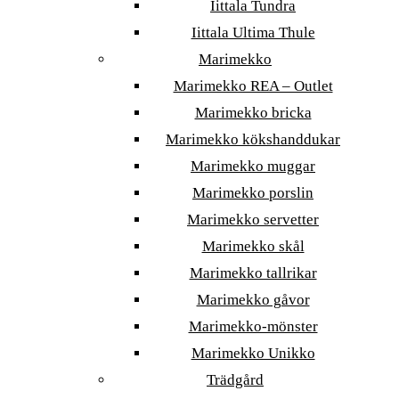
Iittala Tundra
Iittala Ultima Thule
Marimekko
Marimekko REA – Outlet
Marimekko bricka
Marimekko kökshanddukar
Marimekko muggar
Marimekko porslin
Marimekko servetter
Marimekko skål
Marimekko tallrikar
Marimekko gåvor
Marimekko-mönster
Marimekko Unikko
Trädgård