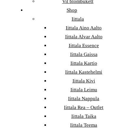
Vit blombukett
Shop
Iittala
Iittala Aino Aalto
Iittala Alvar Aalto
Iittala Essence
Iittala Gaissa
Iittala Kartio
Iittala Kastehelmi
Iittala Kivi
Iittala Leimu
Iittala Nappula
Iittala Rea – Outlet
Iittala Taika
Iittala Teema