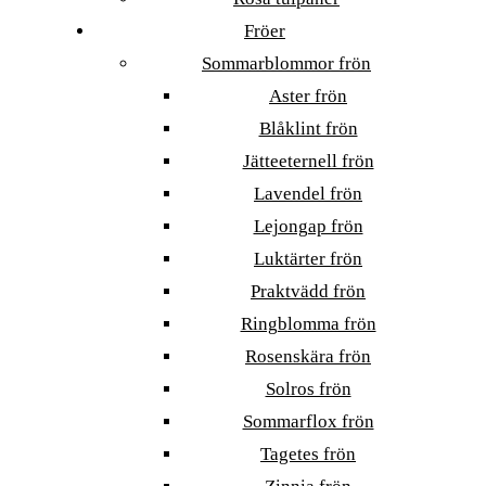
Fröer
Sommarblommor frön
Aster frön
Blåklint frön
Jätteeternell frön
Lavendel frön
Lejongap frön
Luktärter frön
Praktvädd frön
Ringblomma frön
Rosenskära frön
Solros frön
Sommarflox frön
Tagetes frön