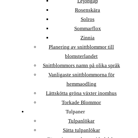
Lejongap
Rosenskära
Solros
Sommarflox
Zinnia
Planering av snittblommor till
blomsterlandet
Snittblommors namn på olika språk
Vanligaste snittblommorna för
hemmaodling
Lättskötta gröna växter inomhus
Torkade Blommor
Tulpaner
Tulpanlökar
Sätta tulpanlökar