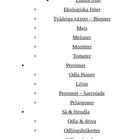
Zinnia frön
Ekologiska fröer
Tvååriga växter – Bienner
Majs
Meloner
Morötter
Tomater
Perenner
Odla Pioner
Liljor
Perenner – barrotade
Pelargoner
Så & förodla
Odla & driva
Odlingsbriketter