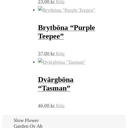
23,00
kr
Köp
Brytböna “Purple
Teepee”
37,00
kr
Köp
Dvärgböna
“Tasman”
46,00
kr
Köp
Slow Flower
Garden Oy Ab