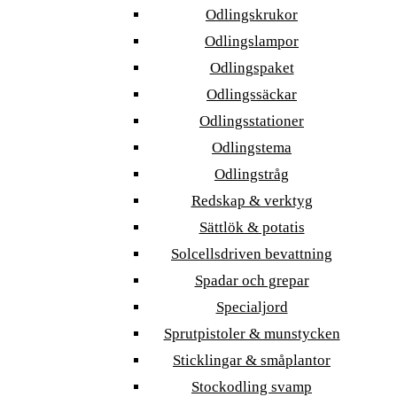
Odlingskrukor
Odlingslampor
Odlingspaket
Odlingssäckar
Odlingsstationer
Odlingstema
Odlingstråg
Redskap & verktyg
Sättlök & potatis
Solcellsdriven bevattning
Spadar och grepar
Specialjord
Sprutpistoler & munstycken
Sticklingar & småplantor
Stockodling svamp