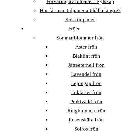
Förvaring av tulpaner i kylskåp
Hur får man tulpaner att hålla längre?
Rosa tulpaner
Fröer
Sommarblommor frön
Aster frön
Blåklint frön
Jätteeternell frön
Lavendel frön
Lejongap frön
Luktärter frön
Praktvädd frön
Ringblomma frön
Rosenskära frön
Solros frön