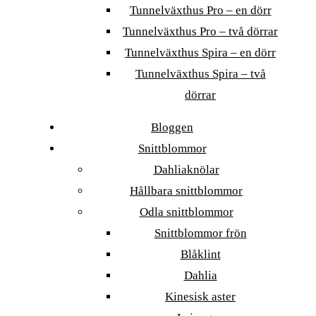
Tunnelväxthus Pro – en dörr
Tunnelväxthus Pro – två dörrar
Tunnelväxthus Spira – en dörr
Tunnelväxthus Spira – två
dörrar
Bloggen
Snittblommor
Dahliaknölar
Hållbara snittblommor
Odla snittblommor
Snittblommor frön
Blåklint
Dahlia
Kinesisk aster