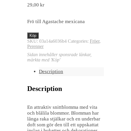
29,00
kr
Frö till Agastache mexicana
Köp
SKU:
03a14a6036b4
Categories:
Fröer
,
Perenner
Sidan innehåller sponsrade länkar,
märkta med 'Köp'
Description
Description
En attraktiv snittblomma med vita
och blålila blommor. Blomman har
långa raka stjälkar och en underbar
doft som gör den till ett uppskattat
inslag i buketter och dekorationer.