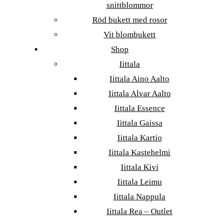
snittblommor
Röd bukett med rosor
Vit blombukett
Shop
Iittala
Iittala Aino Aalto
Iittala Alvar Aalto
Iittala Essence
Iittala Gaissa
Iittala Kartio
Iittala Kastehelmi
Iittala Kivi
Iittala Leimu
Iittala Nappula
Iittala Rea – Outlet