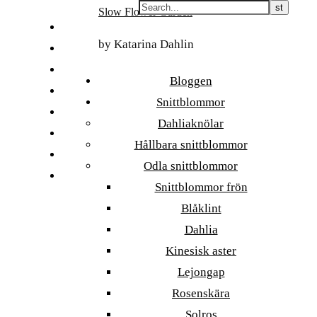
Skip
Slow Flower Garden
to
FI
content
by Katarina Dahlin
ET
SV
Bloggen
NB
Snittblommor
DA
Dahliaknölar
EN
Hållbara snittblommor
DE
Odla snittblommor
日本語
Snittblommor frön
Blåklint
Dahlia
Kinesisk aster
Lejongap
Rosenskära
Solros