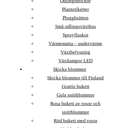
Odlingsbrickor
Plantetiketter
Pluggbrätten
Små odlingsväxthus
Sprayflaskor
Värmematta – undervärme
Växtbelysning
Växtlampor LED
Skicka blommor
Skicka blommor till Finland
Grattis bukett
Gula snittblommor
Rosa bukett av rosor och
snittblommor
Röd bukett med rosor