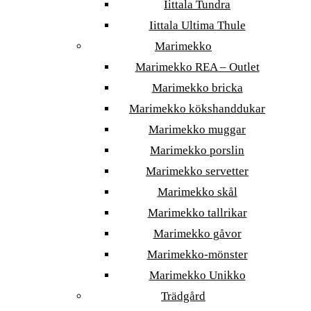
Iittala Tundra
Iittala Ultima Thule
Marimekko
Marimekko REA – Outlet
Marimekko bricka
Marimekko kökshanddukar
Marimekko muggar
Marimekko porslin
Marimekko servetter
Marimekko skål
Marimekko tallrikar
Marimekko gåvor
Marimekko-mönster
Marimekko Unikko
Trädgård