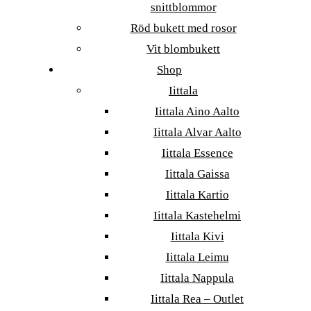
snittblommor
Röd bukett med rosor
Vit blombukett
Shop
Iittala
Iittala Aino Aalto
Iittala Alvar Aalto
Iittala Essence
Iittala Gaissa
Iittala Kartio
Iittala Kastehelmi
Iittala Kivi
Iittala Leimu
Iittala Nappula
Iittala Rea – Outlet