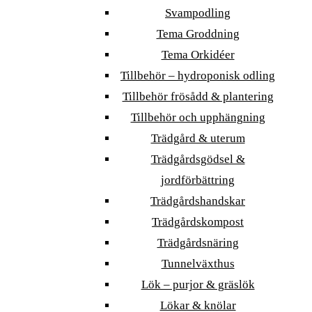
Svampodling
Tema Groddning
Tema Orkidéer
Tillbehör – hydroponisk odling
Tillbehör frösådd & plantering
Tillbehör och upphängning
Trädgård & uterum
Trädgårdsgödsel &
jordförbättring
Trädgårdshandskar
Trädgårdskompost
Trädgårdsnäring
Tunnelväxthus
Lök – purjor & gräslök
Lökar & knölar