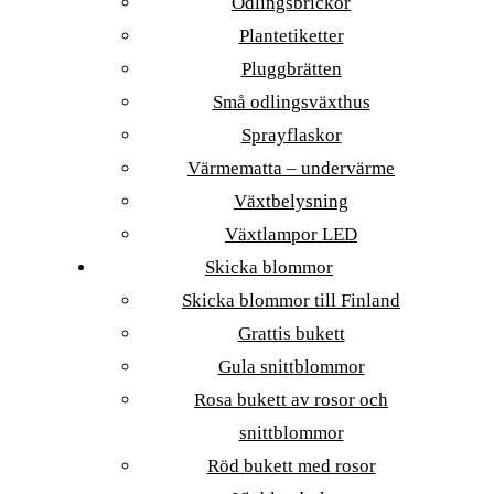
Odlingsbrickor
Plantetiketter
Pluggbrätten
Små odlingsväxthus
Sprayflaskor
Värmematta – undervärme
Växtbelysning
Växtlampor LED
Skicka blommor
Skicka blommor till Finland
Grattis bukett
Gula snittblommor
Rosa bukett av rosor och
snittblommor
Röd bukett med rosor