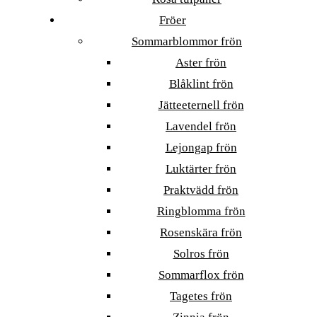
Fröer
Sommarblommor frön
Aster frön
Blåklint frön
Jätteeternell frön
Lavendel frön
Lejongap frön
Luktärter frön
Praktvädd frön
Ringblomma frön
Rosenskära frön
Solros frön
Sommarflox frön
Tagetes frön