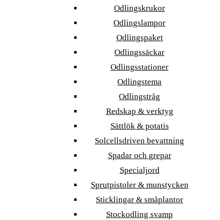
Odlingskrukor
Odlingslampor
Odlingspaket
Odlingssäckar
Odlingsstationer
Odlingstema
Odlingstråg
Redskap & verktyg
Sättlök & potatis
Solcellsdriven bevattning
Spadar och grepar
Specialjord
Sprutpistoler & munstycken
Sticklingar & småplantor
Stockodling svamp