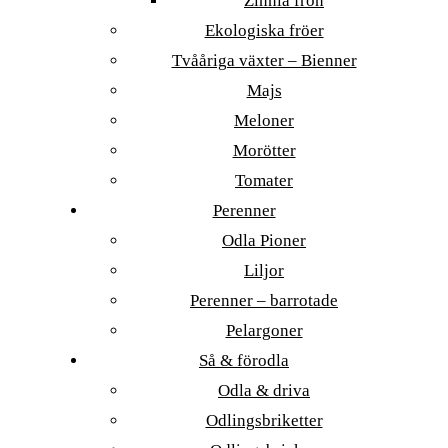
Zinnia frön
Ekologiska fröer
Tvååriga växter – Bienner
Majs
Meloner
Morötter
Tomater
Perenner
Odla Pioner
Liljor
Perenner – barrotade
Pelargoner
Så & förodla
Odla & driva
Odlingsbriketter