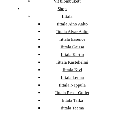
Vit blombukett
Shop
Iittala
Iittala Aino Aalto
Iittala Alvar Aalto
Iittala Essence
Iittala Gaissa
Iittala Kartio
Iittala Kastehelmi
Iittala Kivi
Iittala Leimu
Iittala Nappula
Iittala Rea – Outlet
Iittala Taika
Iittala Teema