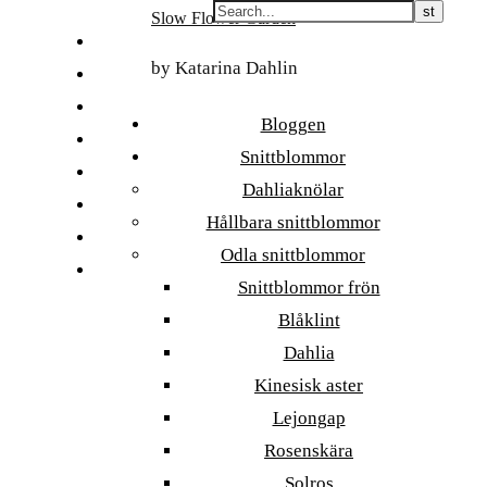
Skip
Slow Flower Garden
to
FI
content
by Katarina Dahlin
ET
SV
Bloggen
NB
Snittblommor
DA
Dahliaknölar
EN
Hållbara snittblommor
DE
Odla snittblommor
日本語
Snittblommor frön
Blåklint
Dahlia
Kinesisk aster
Lejongap
Rosenskära
Solros