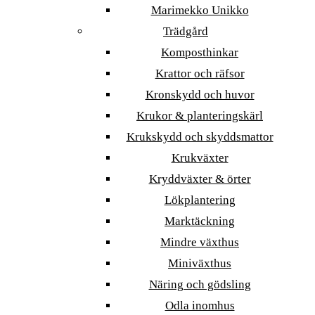
Marimekko Unikko
Trädgård
Komposthinkar
Krattor och räfsor
Kronskydd och huvor
Krukor & planteringskärl
Krukskydd och skyddsmattor
Krukväxter
Kryddväxter & örter
Lökplantering
Marktäckning
Mindre växthus
Miniväxthus
Näring och gödsling
Odla inomhus