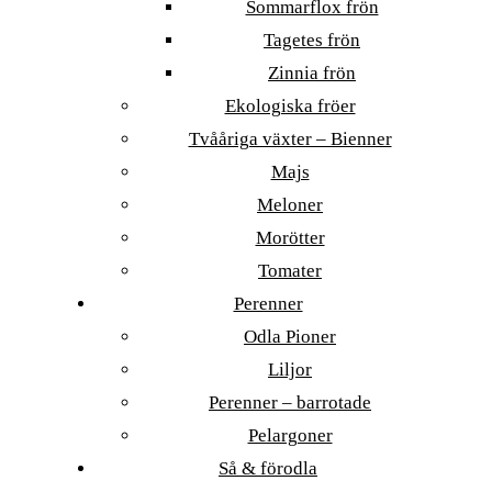
Sommarflox frön
Tagetes frön
Zinnia frön
Ekologiska fröer
Tvååriga växter – Bienner
Majs
Meloner
Morötter
Tomater
Perenner
Odla Pioner
Liljor
Perenner – barrotade
Pelargoner
Så & förodla