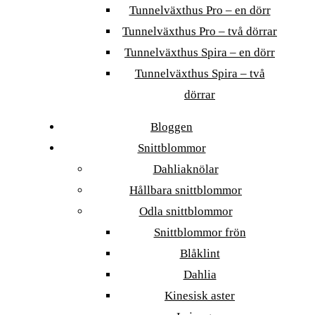
Tunnelväxthus Pro – en dörr
Tunnelväxthus Pro – två dörrar
Tunnelväxthus Spira – en dörr
Tunnelväxthus Spira – två
dörrar
Bloggen
Snittblommor
Dahliaknölar
Hållbara snittblommor
Odla snittblommor
Snittblommor frön
Blåklint
Dahlia
Kinesisk aster