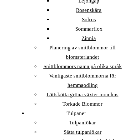
Lejongap
Rosenskära
Solros
Sommarflox
Zinnia
Planering av snittblommor till
blomsterlandet
Snittblommors namn på olika språk
Vanligaste snittblommorna för
hemmaodling
Lättskötta gröna växter inomhus
Torkade Blommor
Tulpaner
Tulpanlökar
Sätta tulpanlökar