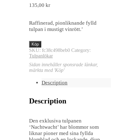
135,00
kr
Raffinerad, pionliknande fylld
tulpan i mustigt vinrött.’
Köp
SKU:
fc38c498beb0
Category:
Tulpanlökar
Sidan innehåller sponsrade länkar,
märkta med 'Köp'
Description
Description
Den exklusiva tulpanen
‘Nachtwacht’ har blommor som
liknar pioner med sina fyllda
blomblad och en lockande, djup