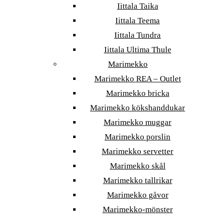
Iittala Taika
Iittala Teema
Iittala Tundra
Iittala Ultima Thule
Marimekko
Marimekko REA – Outlet
Marimekko bricka
Marimekko kökshanddukar
Marimekko muggar
Marimekko porslin
Marimekko servetter
Marimekko skål
Marimekko tallrikar
Marimekko gåvor
Marimekko-mönster