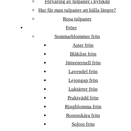
Förvaring av tulpaner i kylskåp
Hur får man tulpaner att hålla längre?
Rosa tulpaner
Fröer
Sommarblommor frön
Aster frön
Blåklint frön
Jätteeternell frön
Lavendel frön
Lejongap frön
Luktärter frön
Praktvädd frön
Ringblomma frön
Rosenskära frön
Solros frön