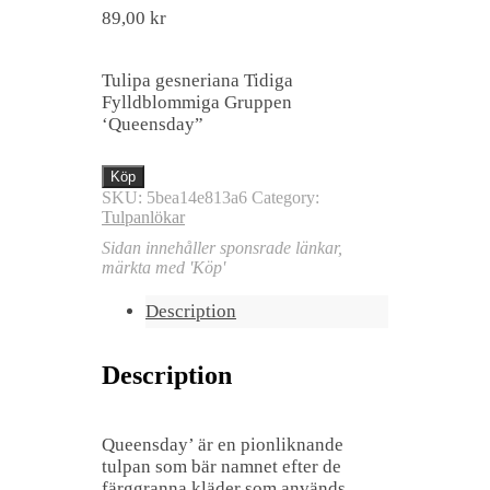
89,00
kr
Tulipa gesneriana Tidiga
Fylldblommiga Gruppen
‘Queensday”
Köp
SKU:
5bea14e813a6
Category:
Tulpanlökar
Sidan innehåller sponsrade länkar,
märkta med 'Köp'
Description
Description
Queensday’ är en pionliknande
tulpan som bär namnet efter de
färggranna kläder som används