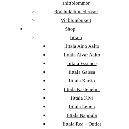
snittblommor
Röd bukett med rosor
Vit blombukett
Shop
Iittala
Iittala Aino Aalto
Iittala Alvar Aalto
Iittala Essence
Iittala Gaissa
Iittala Kartio
Iittala Kastehelmi
Iittala Kivi
Iittala Leimu
Iittala Nappula
Iittala Rea – Outlet