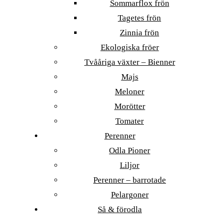
Sommarflox frön
Tagetes frön
Zinnia frön
Ekologiska fröer
Tvååriga växter – Bienner
Majs
Meloner
Morötter
Tomater
Perenner
Odla Pioner
Liljor
Perenner – barrotade
Pelargoner
Så & förodla