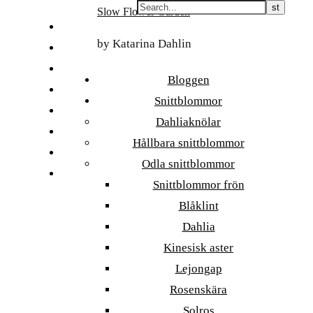
Skip
Slow Flower Garden
to
FI
content
by Katarina Dahlin
ET
SV
Bloggen
NB
Snittblommor
DA
Dahliaknölar
EN
Hållbara snittblommor
DE
Odla snittblommor
日本語
Snittblommor frön
Blåklint
Dahlia
Kinesisk aster
Lejongap
Rosenskära
Solros