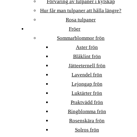
Förvaring av tulpaner i kylskåp
Hur får man tulpaner att hålla längre?
Rosa tulpaner
Fröer
Sommarblommor frön
Aster frön
Blåklint frön
Jätteeternell frön
Lavendel frön
Lejongap frön
Luktärter frön
Praktvädd frön
Ringblomma frön
Rosenskära frön
Solros frön