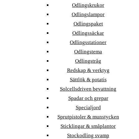
Odlingskrukor
Odlingslampor
Odlingspaket
Odlingssäckar
Odlingsstationer
Odlingstema
Odlingstråg
Redskap & verktyg
Sättlök & potatis
Solcellsdriven bevattning
Spadar och grepar
Specialjord
Sprutpistoler & munstycken
Sticklingar & småplantor
Stockodling svamp