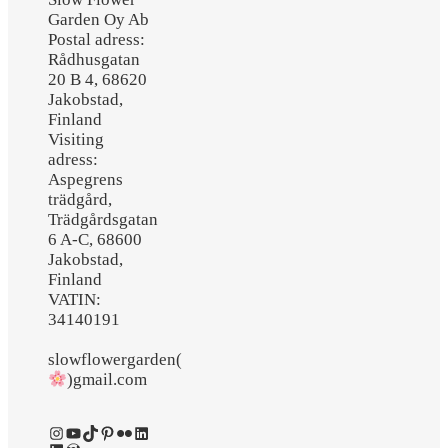
Garden Oy Ab
Postal adress:
Rådhusgatan
20 B 4, 68620
Jakobstad,
Finland
Visiting
adress:
Aspegrens
trädgård,
Trädgårdsgatan
6 A-C, 68600
Jakobstad,
Finland
VATIN:
34140191
slowflowergarden(
)gmail.com
Instagram
YouTube
TikTok
Pinterest
Flickr
LinkedIn