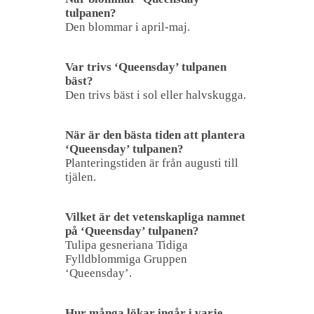
tulpanen?
Den blommar i april-maj.
Var trivs ‘Queensday’ tulpanen
bäst?
Den trivs bäst i sol eller halvskugga.
När är den bästa tiden att plantera
‘Queensday’ tulpanen?
Planteringstiden är från augusti till
tjälen.
Vilket är det vetenskapliga namnet
på ‘Queensday’ tulpanen?
Tulipa gesneriana Tidiga
Fylldblommiga Gruppen
‘Queensday’.
Hur många lökar ingår i varje