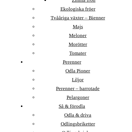
Zinnia frön
Ekologiska fröer
Tvååriga växter – Bienner
Majs
Meloner
Morötter
Tomater
Perenner
Odla Pioner
Liljor
Perenner – barrotade
Pelargoner
Så & förodla
Odla & driva
Odlingsbriketter