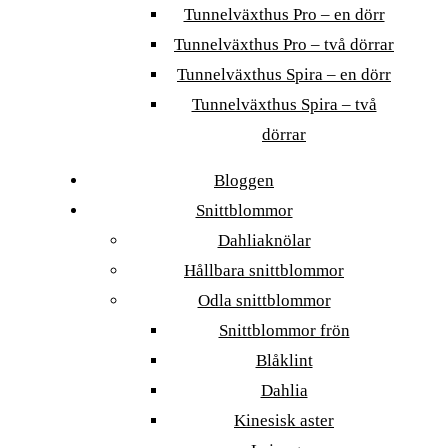
Tunnelväxthus Pro – en dörr
Tunnelväxthus Pro – två dörrar
Tunnelväxthus Spira – en dörr
Tunnelväxthus Spira – två
dörrar
Bloggen
Snittblommor
Dahliaknölar
Hållbara snittblommor
Odla snittblommor
Snittblommor frön
Blåklint
Dahlia
Kinesisk aster