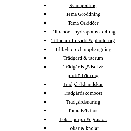
Svampodling
Tema Groddning
Tema Orkidéer
Tillbehör – hydroponisk odling
Tillbehör frösådd & plantering
Tillbehör och upphängning
Trädgård & uterum
Trädgårdsgödsel &
jordförbättring
Trädgårdshandskar
Trädgårdskompost
Trädgårdsnäring
Tunnelväxthus
Lök – purjor & gräslök
Lökar & knölar