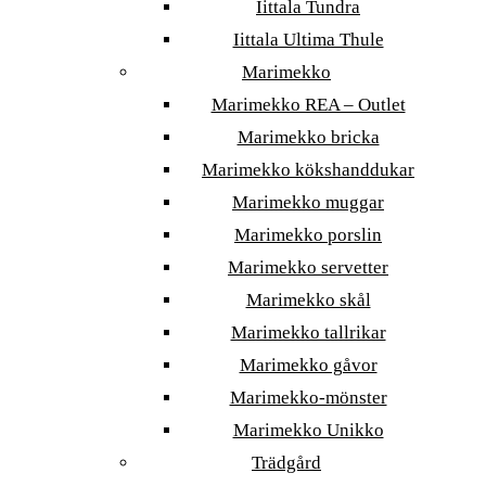
Iittala Tundra
Iittala Ultima Thule
Marimekko
Marimekko REA – Outlet
Marimekko bricka
Marimekko kökshanddukar
Marimekko muggar
Marimekko porslin
Marimekko servetter
Marimekko skål
Marimekko tallrikar
Marimekko gåvor
Marimekko-mönster
Marimekko Unikko
Trädgård