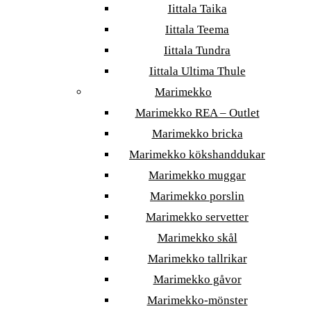
Iittala Taika
Iittala Teema
Iittala Tundra
Iittala Ultima Thule
Marimekko
Marimekko REA – Outlet
Marimekko bricka
Marimekko kökshanddukar
Marimekko muggar
Marimekko porslin
Marimekko servetter
Marimekko skål
Marimekko tallrikar
Marimekko gåvor
Marimekko-mönster