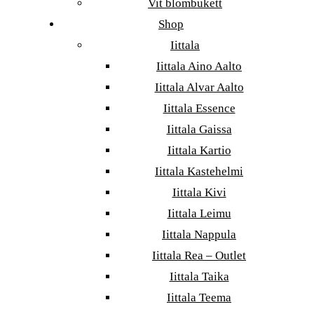
Vit blombukett
Shop
Iittala
Iittala Aino Aalto
Iittala Alvar Aalto
Iittala Essence
Iittala Gaissa
Iittala Kartio
Iittala Kastehelmi
Iittala Kivi
Iittala Leimu
Iittala Nappula
Iittala Rea – Outlet
Iittala Taika
Iittala Teema