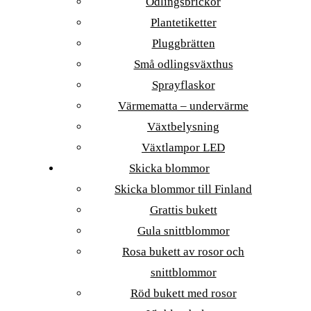
Odlingsbrickor
Plantetiketter
Pluggbrätten
Små odlingsväxthus
Sprayflaskor
Värmematta – undervärme
Växtbelysning
Växtlampor LED
Skicka blommor
Skicka blommor till Finland
Grattis bukett
Gula snittblommor
Rosa bukett av rosor och
snittblommor
Röd bukett med rosor