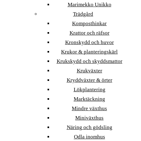
Marimekko Unikko
Trädgård
Komposthinkar
Krattor och räfsor
Kronskydd och huvor
Krukor & planteringskärl
Krukskydd och skyddsmattor
Krukväxter
Kryddväxter & örter
Lökplantering
Marktäckning
Mindre växthus
Miniväxthus
Näring och gödsling
Odla inomhus