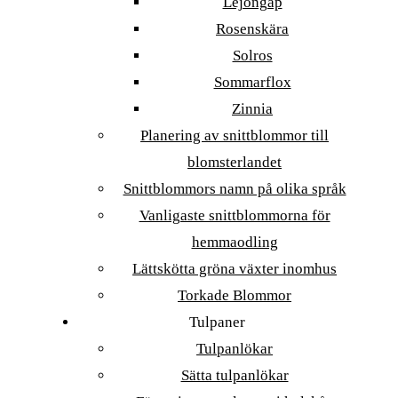
Lejongap
Rosenskära
Solros
Sommarflox
Zinnia
Planering av snittblommor till
blomsterlandet
Snittblommors namn på olika språk
Vanligaste snittblommorna för
hemmaodling
Lättskötta gröna växter inomhus
Torkade Blommor
Tulpaner
Tulpanlökar
Sätta tulpanlökar