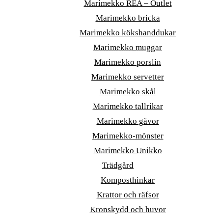
Marimekko REA – Outlet
Marimekko bricka
Marimekko kökshanddukar
Marimekko muggar
Marimekko porslin
Marimekko servetter
Marimekko skål
Marimekko tallrikar
Marimekko gåvor
Marimekko-mönster
Marimekko Unikko
Trädgård
Komposthinkar
Krattor och räfsor
Kronskydd och huvor