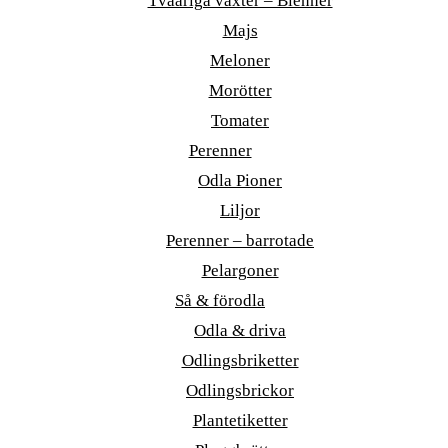
Tvååriga växter – Bienner
Majs
Meloner
Morötter
Tomater
Perenner
Odla Pioner
Liljor
Perenner – barrotade
Pelargoner
Så & förodla
Odla & driva
Odlingsbriketter
Odlingsbrickor
Plantetiketter