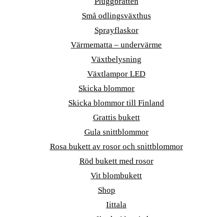
Pluggbrätten
Små odlingsväxthus
Sprayflaskor
Värmematta – undervärme
Växtbelysning
Växtlampor LED
Skicka blommor
Skicka blommor till Finland
Grattis bukett
Gula snittblommor
Rosa bukett av rosor och snittblommor
Röd bukett med rosor
Vit blombukett
Shop
Iittala