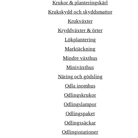
Krukor & planteringskärl
Krukskydd och skyddsmattor
Krukväxter
Kryddväxter & örter
Lökplantering
Marktäckning
Mindre växthus
Miniväxthus
Näring och gödsling
Odla inomhus
Odlingskrukor
Odlingslampor
Odlingspaket
Odlingssäckar
Odlingsstationer