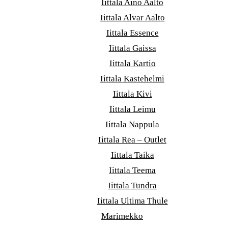
Iittala Aino Aalto
Iittala Alvar Aalto
Iittala Essence
Iittala Gaissa
Iittala Kartio
Iittala Kastehelmi
Iittala Kivi
Iittala Leimu
Iittala Nappula
Iittala Rea – Outlet
Iittala Taika
Iittala Teema
Iittala Tundra
Iittala Ultima Thule
Marimekko