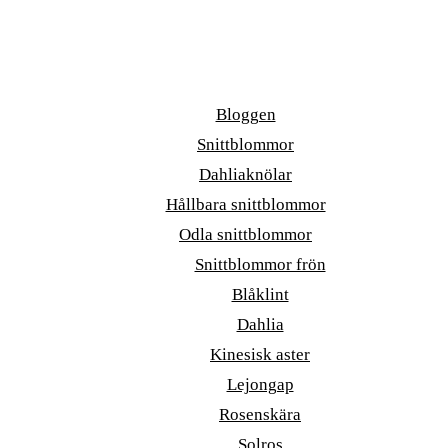
Bloggen
Snittblommor
Dahliaknölar
Hållbara snittblommor
Odla snittblommor
Snittblommor frön
Blåklint
Dahlia
Kinesisk aster
Lejongap
Rosenskära
Solros