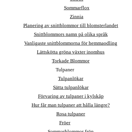
Sommarflox
Zinnia
Planering av snittblommor till blomsterlandet
Snittblommors namn på olika språk
Vanligaste snittblommorna för hemmaodling
Lättskötta gröna växter inomhus
Torkade Blommor
Tulpaner
Tulpanlökar
Sätta tulpanlökar
Förvaring av tulpaner i kylskåp
Hur får man tulpaner att hålla längre?
Rosa tulpaner
Fröer
Sommarblommor frön