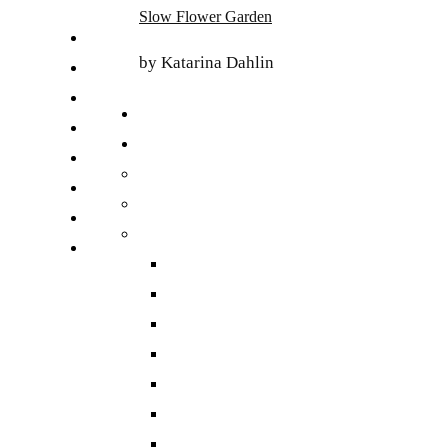
Skip
Slow Flower Garden
to
FI
content
by Katarina Dahlin
ET
SV
NB
DA
EN
DE
日本語