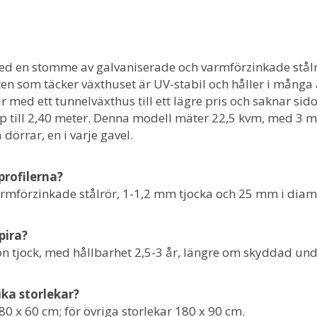
ed en stomme av galvaniserade och varmförzinkade stålrör
ten som täcker växthuset är UV-stabil och håller i mång
med ett tunnelväxthus till ett lägre pris och saknar sidov
pp till 2,40 meter. Denna modell mäter 22,5 kvm, med 3 m
dörrar, en i varje gavel.
profilerna?
armförzinkade stålrör, 1-1,2 mm tjocka och 25 mm i diame
pira?
ron tjock, med hållbarhet 2,5-3 år, längre om skyddad und
ika storlekar?
0 x 60 cm; för övriga storlekar 180 x 90 cm.