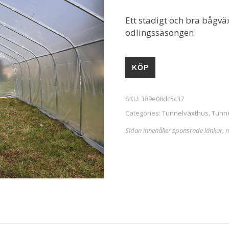
Ett stadigt och bra bågväx
odlingssäsongen
KÖP
SKU:
389e08dc5c37
Categories:
Tunnelväxthus
,
Tunne
Sidan innehåller sponsrade länkar, 