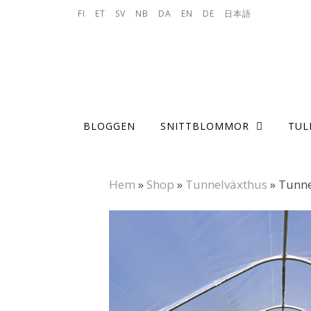
Skip to content
FI
ET
SV
NB
DA
EN
DE
日本語
BLOGGEN
SNITTBLOMMOR
TUL
Hem
»
Shop
»
Tunnelväxthus
»
Tunne