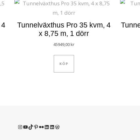
 4
Tunnelväxthus Pro 35 kvm, 4
Tunne
x 8,75 m, 1 dörr
45949,00
kr
KÖP
Instagram
YouTube
TikTok
Pinterest
Flickr
LinkedIn
LinkedIn
WordPress