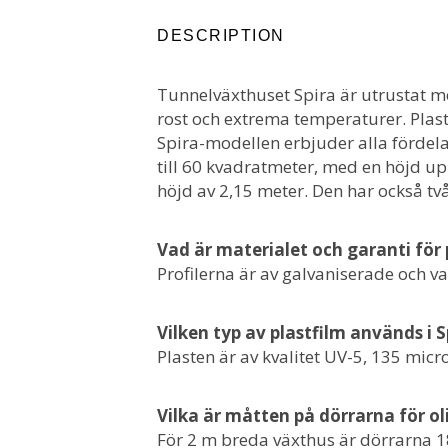
DESCRIPTION
Tunnelväxthuset Spira är utrustat m
rost och extrema temperaturer. Plas
Spira-modellen erbjuder alla fördelar 
till 60 kvadratmeter, med en höjd u
höjd av 2,15 meter. Den har också två 
Vad är materialet och garanti för 
Profilerna är av galvaniserade och v
Vilken typ av plastfilm används i S
Plasten är av kvalitet UV-5, 135 mic
Vilka är måtten på dörrarna för ol
För 2 m breda växthus är dörrarna 18