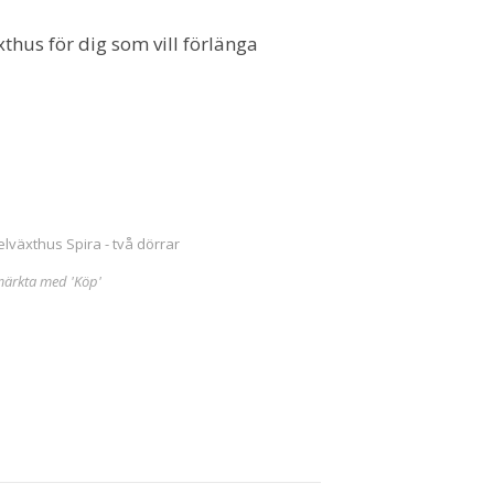
thus för dig som vill förlänga
lväxthus Spira - två dörrar
märkta med 'Köp'