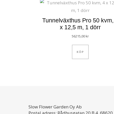
Tunnelväxthus Pro 50 kvm,
x 12,5 m, 1 dörr
56215,00
kr
KÖP
Slow Flower Garden Oy Ab
Postal adress: Rådhusgatan 20 B 4, 68620