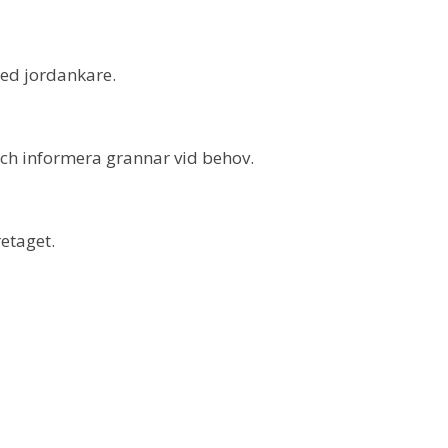
med jordankare.
och informera grannar vid behov.
retaget.