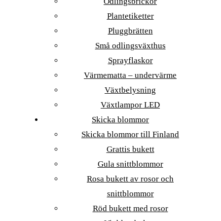
Odlingsbrickor
Plantetiketter
Pluggbrätten
Små odlingsväxthus
Sprayflaskor
Värmematta – undervärme
Växtbelysning
Växtlampor LED
Skicka blommor
Skicka blommor till Finland
Grattis bukett
Gula snittblommor
Rosa bukett av rosor och
snittblommor
Röd bukett med rosor