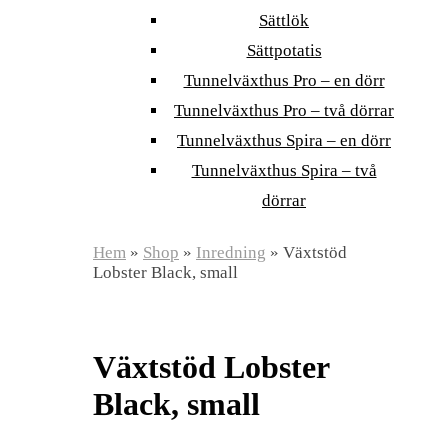
Sättlök
Sättpotatis
Tunnelväxthus Pro – en dörr
Tunnelväxthus Pro – två dörrar
Tunnelväxthus Spira – en dörr
Tunnelväxthus Spira – två
dörrar
Hem
»
Shop
»
Inredning
»
Växtstöd
Lobster Black, small
Växtstöd Lobster
Black, small