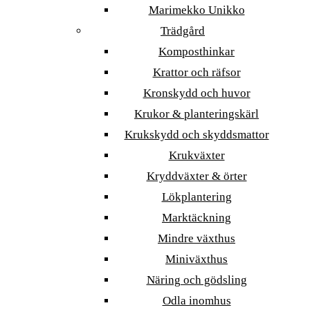
Marimekko Unikko
Trädgård
Komposthinkar
Krattor och räfsor
Kronskydd och huvor
Krukor & planteringskärl
Krukskydd och skyddsmattor
Krukväxter
Kryddväxter & örter
Lökplantering
Marktäckning
Mindre växthus
Miniväxthus
Näring och gödsling
Odla inomhus