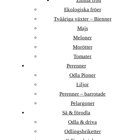
Zinnia frön
Ekologiska fröer
Tvååriga växter – Bienner
Majs
Meloner
Morötter
Tomater
Perenner
Odla Pioner
Liljor
Perenner – barrotade
Pelargoner
Så & förodla
Odla & driva
Odlingsbriketter