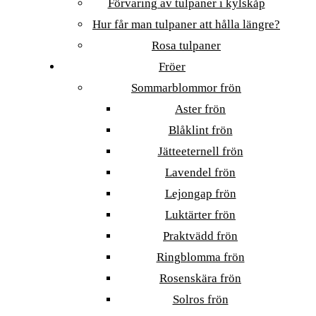
Förvaring av tulpaner i kylskåp
Hur får man tulpaner att hålla längre?
Rosa tulpaner
Fröer
Sommarblommor frön
Aster frön
Blåklint frön
Jätteeternell frön
Lavendel frön
Lejongap frön
Luktärter frön
Praktvädd frön
Ringblomma frön
Rosenskära frön
Solros frön