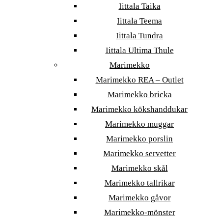
Iittala Taika
Iittala Teema
Iittala Tundra
Iittala Ultima Thule
Marimekko
Marimekko REA – Outlet
Marimekko bricka
Marimekko kökshanddukar
Marimekko muggar
Marimekko porslin
Marimekko servetter
Marimekko skål
Marimekko tallrikar
Marimekko gåvor
Marimekko-mönster