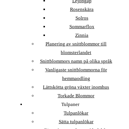
Lejongap
Rosenskära
Solros
Sommarflox
Zinnia
Planering av snittblommor till
blomsterlandet
Snittblommors namn på olika språk
Vanligaste snittblommorna för
hemmaodling
Lättskötta gröna växter inomhus
Torkade Blommor
Tulpaner
Tulpanlökar
Sätta tulpanlökar