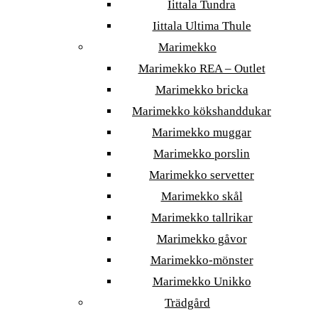
Iittala Tundra
Iittala Ultima Thule
Marimekko
Marimekko REA – Outlet
Marimekko bricka
Marimekko kökshanddukar
Marimekko muggar
Marimekko porslin
Marimekko servetter
Marimekko skål
Marimekko tallrikar
Marimekko gåvor
Marimekko-mönster
Marimekko Unikko
Trädgård