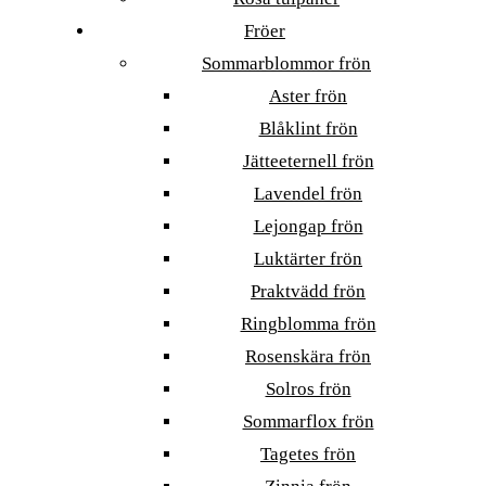
Fröer
Sommarblommor frön
Aster frön
Blåklint frön
Jätteeternell frön
Lavendel frön
Lejongap frön
Luktärter frön
Praktvädd frön
Ringblomma frön
Rosenskära frön
Solros frön
Sommarflox frön
Tagetes frön