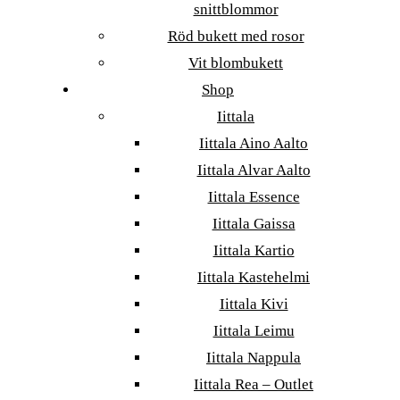
snittblommor
Röd bukett med rosor
Vit blombukett
Shop
Iittala
Iittala Aino Aalto
Iittala Alvar Aalto
Iittala Essence
Iittala Gaissa
Iittala Kartio
Iittala Kastehelmi
Iittala Kivi
Iittala Leimu
Iittala Nappula
Iittala Rea – Outlet