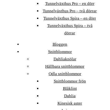
Tunnelväxthus Pro – en dörr
Tunnelväxthus Pro – två dörrar
Tunnelväxthus Spira – en dörr
Tunnelväxthus Spira – två
dörrar
Bloggen
Snittblommor
Dahliaknölar
Hållbara snittblommor
Odla snittblommor
Snittblommor frön
Blåklint
Dahlia
Kinesisk aster