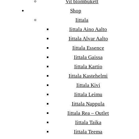
Vit blombukett
Shop
Iittala
Iittala Aino Aalto
Iittala Alvar Aalto
Iittala Essence
Iittala Gaissa
Iittala Kartio
Iittala Kastehelmi
Iittala Kivi
Iittala Leimu
Iittala Nappula
Iittala Rea – Outlet
Iittala Taika
Iittala Teema