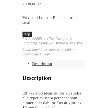
2098,00
kr
Växtstöd Lobster Black i storlek
small
Köp
SKU:
8d8651ecc74c
Categories:
Inredning
,
Spaljé - buskstöd & växtstöd
Sidan innehåller sponsrade länkar,
märkta med 'Köp'
Description
Description
Ett växtstöd idealiskt för att stödja
alla typer av stora perenner som
pioner eller dahlior. Det är gjort av
10 mm tjock stålstång,