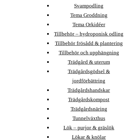
Svampodling
Tema Groddning
Tema Orkidéer
Tillbehör – hydroponisk odling
Tillbehör frösådd & plantering
Tillbehör och upphängning
Trädgård & uterum
Trädgårdsgödsel &
jordförbättring
Trädgårdshandskar
Trädgårdskompost
Trädgårdsnäring
Tunnelväxthus
Lök – purjor & gräslök
Lökar & knölar