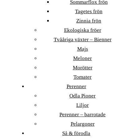
Sommarflox frön
Tagetes frön
Zinnia frön
Ekologiska fröer
Tvååriga växter – Bienner
Majs
Meloner
Morötter
Tomater
Perenner
Odla Pioner
Liljor
Perenner – barrotade
Pelargoner
Så & förodla