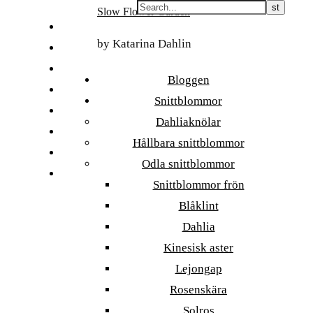
Skip
Slow Flower Garden
to
FI
content
by Katarina Dahlin
ET
SV
Bloggen
NB
Snittblommor
DA
Dahliaknölar
EN
Hållbara snittblommor
DE
Odla snittblommor
日本語
Snittblommor frön
Blåklint
Dahlia
Kinesisk aster
Lejongap
Rosenskära
Solros