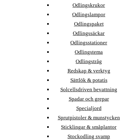
Odlingskrukor
Odlingslampor
Odlingspaket
Odlingssäckar
Odlingsstationer
Odlingstema
Odlingstråg
Redskap & verktyg
Sättlök & potatis
Solcellsdriven bevattning
Spadar och grepar
Specialjord
Sprutpistoler & munstycken
Sticklingar & småplantor
Stockodling svamp