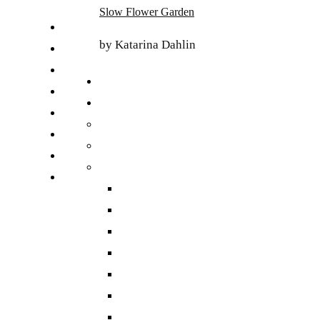
Skip
Slow Flower Garden
to
FI
content
by Katarina Dahlin
ET
SV
NB
DA
EN
DE
日本語