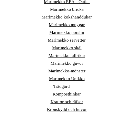
Marimekko REA – Outlet
Marimekko bricka
Marimekko kökshanddukar
Marimekko muggar
Marimekko porslin
Marimekko servetter
Marimekko skål
Marimekko tallrikar
Marimekko gåvor
Marimekko-mönster
Marimekko Unikko
Trädgård
Komposthinkar
Krattor och räfsor
Kronskydd och huvor