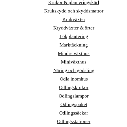
Krukor & planteringskärl
Krukskydd och skyddsmattor
Krukväxter
Kryddväxter & örter
Lökplantering
Marktäckning
Mindre växthus
Miniväxthus
Näring och gödsling
Odla inomhus
Odlingskrukor
Odlingslampor
Odlingspaket
Odlingssäckar
Odlingsstationer