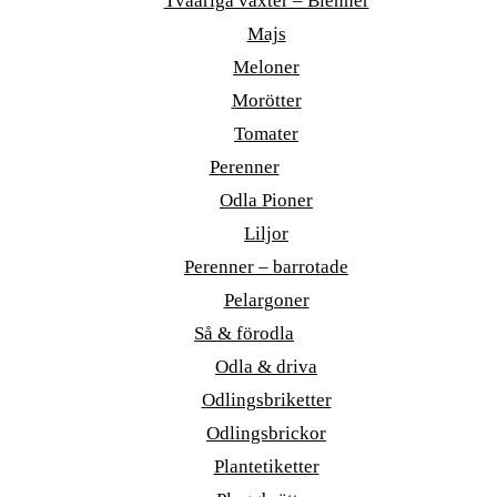
Tvååriga växter – Bienner
Majs
Meloner
Morötter
Tomater
Perenner
Odla Pioner
Liljor
Perenner – barrotade
Pelargoner
Så & förodla
Odla & driva
Odlingsbriketter
Odlingsbrickor
Plantetiketter