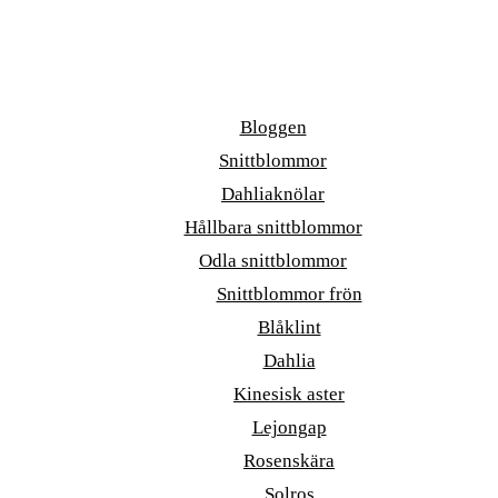
Bloggen
Snittblommor
Dahliaknölar
Hållbara snittblommor
Odla snittblommor
Snittblommor frön
Blåklint
Dahlia
Kinesisk aster
Lejongap
Rosenskära
Solros