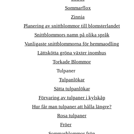
Sommarflox
Zinnia
Planering av snittblommor till blomsterlandet
Snittblommors namn på olika språk
Vanligaste snittblommorna för hemmaodling
Lättskötta gröna växter inomhus
Torkade Blommor
Tulpaner
Tulpanlökar
Sätta tulpanlökar
Förvaring av tulpaner i kylskåp
Hur får man tulpaner att hålla längre?
Rosa tulpaner
Fröer
Sommarblommor frön