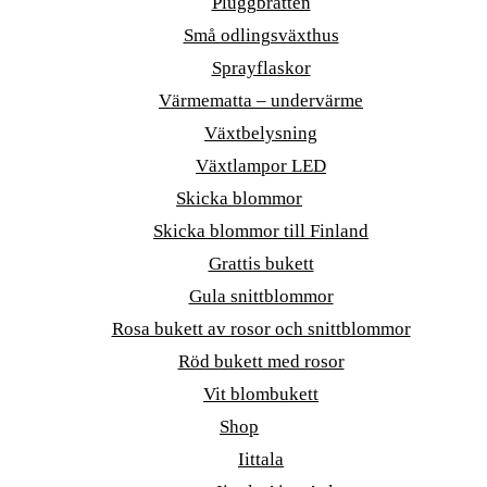
Pluggbrätten
Små odlingsväxthus
Sprayflaskor
Värmematta – undervärme
Växtbelysning
Växtlampor LED
Skicka blommor
Skicka blommor till Finland
Grattis bukett
Gula snittblommor
Rosa bukett av rosor och snittblommor
Röd bukett med rosor
Vit blombukett
Shop
Iittala