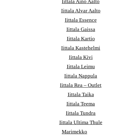
Iittala Aino Aalto
Iittala Alvar Aalto
Iittala Essence
Iittala Gaissa
Iittala Kartio
Iittala Kastehelmi
Iittala Kivi
Iittala Leimu
Iittala Nappula
Iittala Rea – Outlet
Iittala Taika
Iittala Teema
Iittala Tundra
Iittala Ultima Thule
Marimekko