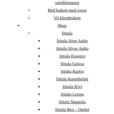
snittblommor
Röd bukett med rosor
Vit blombukett
Shop
Iittala
Iittala Aino Aalto
Iittala Alvar Aalto
Iittala Essence
Iittala Gaissa
Iittala Kartio
Iittala Kastehelmi
Iittala Kivi
Iittala Leimu
Iittala Nappula
Iittala Rea – Outlet