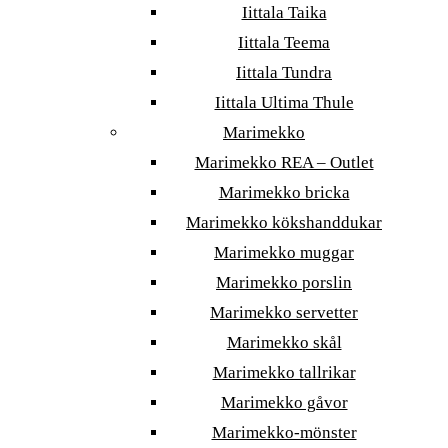
Iittala Taika
Iittala Teema
Iittala Tundra
Iittala Ultima Thule
Marimekko
Marimekko REA – Outlet
Marimekko bricka
Marimekko kökshanddukar
Marimekko muggar
Marimekko porslin
Marimekko servetter
Marimekko skål
Marimekko tallrikar
Marimekko gåvor
Marimekko-mönster