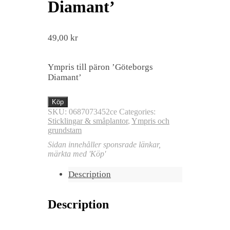
Diamant’
49,00
kr
Ympris till päron ’Göteborgs
Diamant’
Köp
SKU:
0687073452ce
Categories:
Sticklingar & småplantor
,
Ympris och
grundstam
Sidan innehåller sponsrade länkar,
märkta med 'Köp'
Description
Description