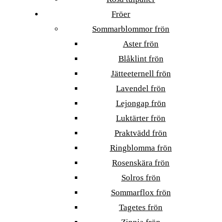
Fröer
Sommarblommor frön
Aster frön
Blåklint frön
Jätteeternell frön
Lavendel frön
Lejongap frön
Luktärter frön
Praktvädd frön
Ringblomma frön
Rosenskära frön
Solros frön
Sommarflox frön
Tagetes frön