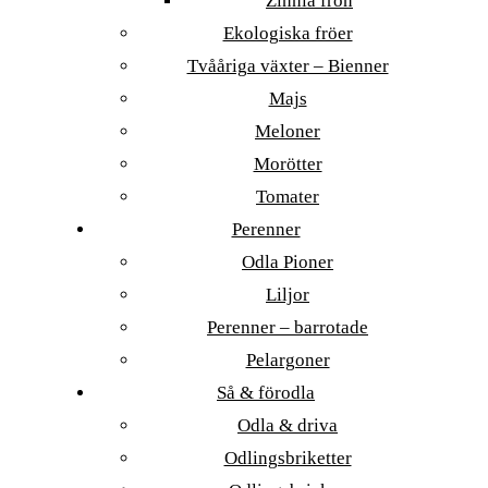
Zinnia frön
Ekologiska fröer
Tvååriga växter – Bienner
Majs
Meloner
Morötter
Tomater
Perenner
Odla Pioner
Liljor
Perenner – barrotade
Pelargoner
Så & förodla
Odla & driva
Odlingsbriketter