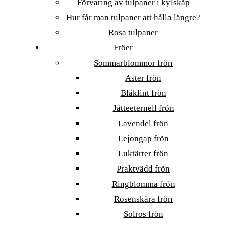
Förvaring av tulpaner i kylskåp
Hur får man tulpaner att hålla längre?
Rosa tulpaner
Fröer
Sommarblommor frön
Aster frön
Blåklint frön
Jätteeternell frön
Lavendel frön
Lejongap frön
Luktärter frön
Praktvädd frön
Ringblomma frön
Rosenskära frön
Solros frön