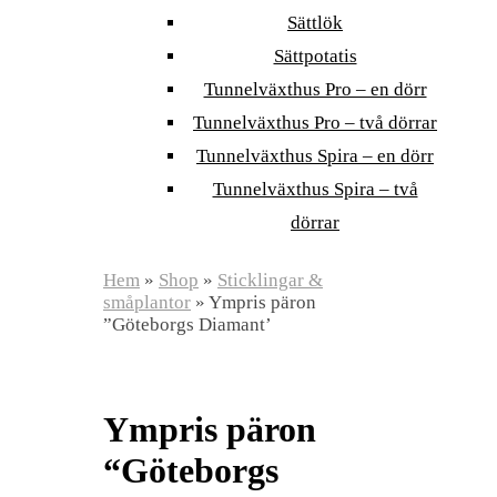
Sättlök
Sättpotatis
Tunnelväxthus Pro – en dörr
Tunnelväxthus Pro – två dörrar
Tunnelväxthus Spira – en dörr
Tunnelväxthus Spira – två
dörrar
Hem
»
Shop
»
Sticklingar &
småplantor
»
Ympris päron
”Göteborgs Diamant’
Ympris päron
“Göteborgs