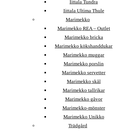
Iittala Tundra
Iittala Ultima Thule
Marimekko
Marimekko REA – Outlet
Marimekko bricka
Marimekko kökshanddukar
Marimekko muggar
Marimekko porslin
Marimekko servetter
Marimekko skål
Marimekko tallrikar
Marimekko gåvor
Marimekko-mönster
Marimekko Unikko
Trädgård