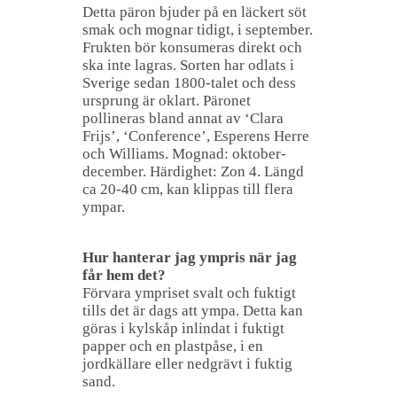
Detta päron bjuder på en läckert söt
smak och mognar tidigt, i september.
Frukten bör konsumeras direkt och
ska inte lagras. Sorten har odlats i
Sverige sedan 1800-talet och dess
ursprung är oklart. Päronet
pollineras bland annat av ‘Clara
Frijs’, ‘Conference’, Esperens Herre
och Williams. Mognad: oktober-
december. Härdighet: Zon 4. Längd
ca 20-40 cm, kan klippas till flera
ympar.
Hur hanterar jag ympris när jag
får hem det?
Förvara ympriset svalt och fuktigt
tills det är dags att ympa. Detta kan
göras i kylskåp inlindat i fuktigt
papper och en plastpåse, i en
jordkällare eller nedgrävt i fuktig
sand.