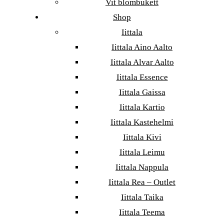
Vit blombukett
Shop
Iittala
Iittala Aino Aalto
Iittala Alvar Aalto
Iittala Essence
Iittala Gaissa
Iittala Kartio
Iittala Kastehelmi
Iittala Kivi
Iittala Leimu
Iittala Nappula
Iittala Rea – Outlet
Iittala Taika
Iittala Teema