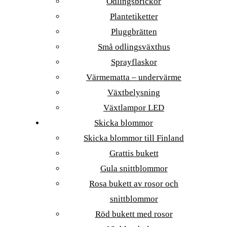
Odlingsbrickor
Plantetiketter
Pluggbrätten
Små odlingsväxthus
Sprayflaskor
Värmematta – undervärme
Växtbelysning
Växtlampor LED
Skicka blommor
Skicka blommor till Finland
Grattis bukett
Gula snittblommor
Rosa bukett av rosor och
snittblommor
Röd bukett med rosor