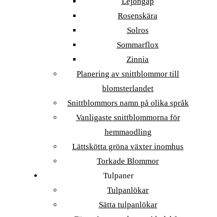
Lejongap
Rosenskära
Solros
Sommarflox
Zinnia
Planering av snittblommor till
blomsterlandet
Snittblommors namn på olika språk
Vanligaste snittblommorna för
hemmaodling
Lättskötta gröna växter inomhus
Torkade Blommor
Tulpaner
Tulpanlökar
Sätta tulpanlökar