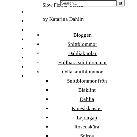
Skip
Slow Flower Garden
to
FI
content
by Katarina Dahlin
ET
SV
Bloggen
NB
Snittblommor
DA
Dahliaknölar
EN
Hållbara snittblommor
DE
Odla snittblommor
日本語
Snittblommor frön
Blåklint
Dahlia
Kinesisk aster
Lejongap
Rosenskära
Solros