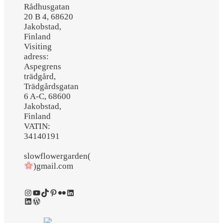
Rådhusgatan
20 B 4, 68620
Jakobstad,
Finland
Visiting
adress:
Aspegrens
trädgård,
Trädgårdsgatan
6 A-C, 68600
Jakobstad,
Finland
VATIN:
34140191
slowflowergarden(
)gmail.com
Instagram
YouTube
TikTok
Pinterest
Flickr
LinkedIn
LinkedIn
WordPress