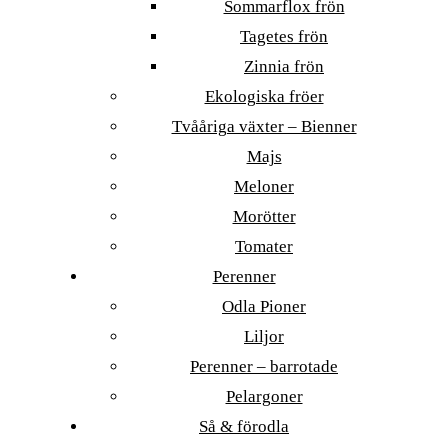
Sommarflox frön
Tagetes frön
Zinnia frön
Ekologiska fröer
Tvååriga växter – Bienner
Majs
Meloner
Morötter
Tomater
Perenner
Odla Pioner
Liljor
Perenner – barrotade
Pelargoner
Så & förodla