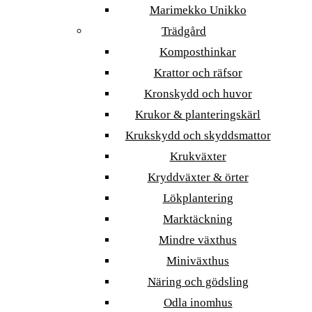
Marimekko Unikko
Trädgård
Komposthinkar
Krattor och räfsor
Kronskydd och huvor
Krukor & planteringskärl
Krukskydd och skyddsmattor
Krukväxter
Kryddväxter & örter
Lökplantering
Marktäckning
Mindre växthus
Miniväxthus
Näring och gödsling
Odla inomhus