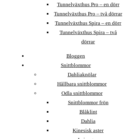
Tunnelväxthus Pro – en dörr
Tunnelväxthus Pro – två dörrar
Tunnelväxthus Spira – en dörr
Tunnelväxthus Spira – två
dörrar
Bloggen
Snittblommor
Dahliaknölar
Hållbara snittblommor
Odla snittblommor
Snittblommor frön
Blåklint
Dahlia
Kinesisk aster