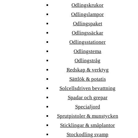
Odlingskrukor
Odlingslampor
Odlingspaket
Odlingssäckar
Odlingsstationer
Odlingstema
Odlingstråg
Redskap & verktyg
Sättlök & potatis
Solcellsdriven bevattning
Spadar och grepar
Specialjord
Sprutpistoler & munstycken
Sticklingar & småplantor
Stockodling svamp