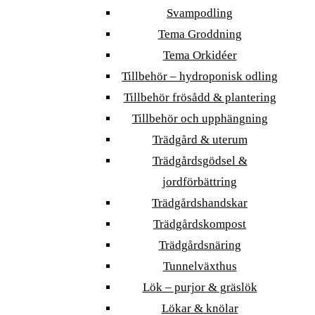
Svampodling
Tema Groddning
Tema Orkidéer
Tillbehör – hydroponisk odling
Tillbehör frösådd & plantering
Tillbehör och upphängning
Trädgård & uterum
Trädgårdsgödsel &
jordförbättring
Trädgårdshandskar
Trädgårdskompost
Trädgårdsnäring
Tunnelväxthus
Lök – purjor & gräslök
Lökar & knölar