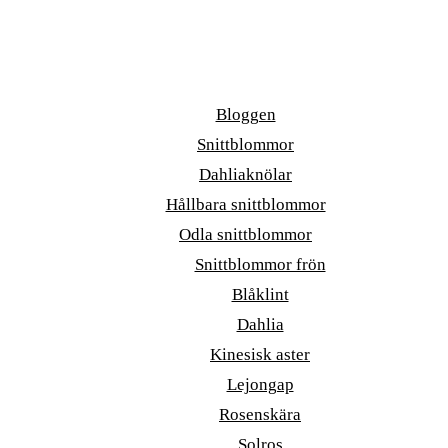
Bloggen
Snittblommor
Dahliaknölar
Hållbara snittblommor
Odla snittblommor
Snittblommor frön
Blåklint
Dahlia
Kinesisk aster
Lejongap
Rosenskära
Solros