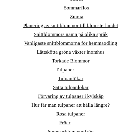
Sommarflox
Zinnia
Planering av snittblommor till blomsterlandet
Snittblommors namn på olika språk
Vanligaste snittblommorna för hemmaodling
Lättskötta gröna växter inomhus
Torkade Blommor
Tulpaner
Tulpanlökar
Sätta tulpanlökar
Förvaring av tulpaner i kylskåp
Hur får man tulpaner att hålla längre?
Rosa tulpaner
Fröer
Sommarblommor frön