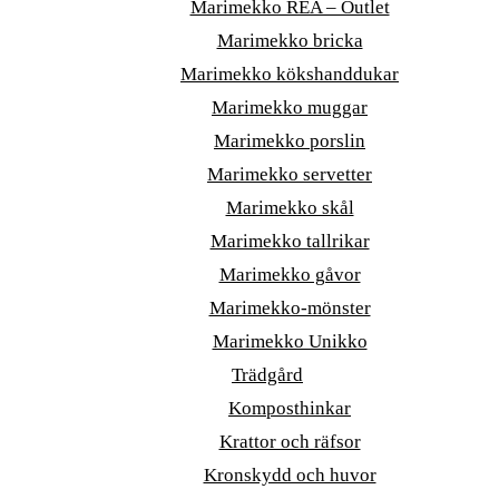
Marimekko REA – Outlet
Marimekko bricka
Marimekko kökshanddukar
Marimekko muggar
Marimekko porslin
Marimekko servetter
Marimekko skål
Marimekko tallrikar
Marimekko gåvor
Marimekko-mönster
Marimekko Unikko
Trädgård
Komposthinkar
Krattor och räfsor
Kronskydd och huvor