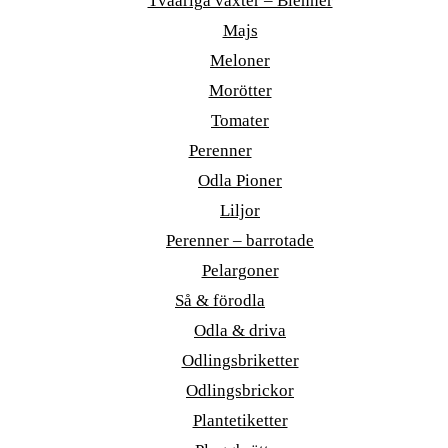
Tvååriga växter – Bienner
Majs
Meloner
Morötter
Tomater
Perenner
Odla Pioner
Liljor
Perenner – barrotade
Pelargoner
Så & förodla
Odla & driva
Odlingsbriketter
Odlingsbrickor
Plantetiketter