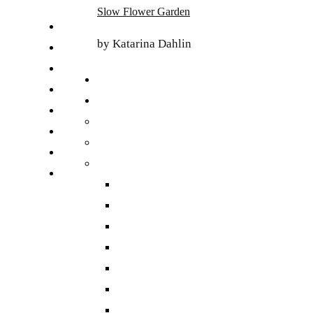
Skip
Slow Flower Garden
to
FI
content
by Katarina Dahlin
ET
SV
NB
DA
EN
DE
日本語