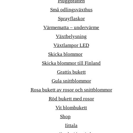
Pluggbrätten
Små odlingsväxthus
Sprayflaskor
Värmematta – undervärme
Växtbelysning
Växtlampor LED
Skicka blommor
Skicka blommor till Finland
Grattis bukett
Gula snittblommor
Rosa bukett av rosor och snittblommor
Röd bukett med rosor
Vit blombukett
Shop
Iittala