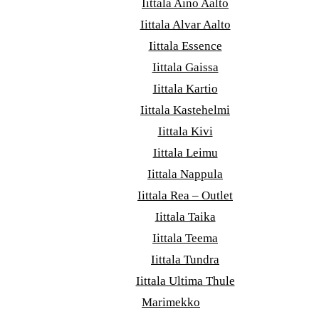
Iittala Aino Aalto
Iittala Alvar Aalto
Iittala Essence
Iittala Gaissa
Iittala Kartio
Iittala Kastehelmi
Iittala Kivi
Iittala Leimu
Iittala Nappula
Iittala Rea – Outlet
Iittala Taika
Iittala Teema
Iittala Tundra
Iittala Ultima Thule
Marimekko