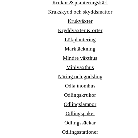
Krukor & planteringskärl
Krukskydd och skyddsmattor
Krukväxter
Kryddväxter & örter
Lökplantering
Marktäckning
Mindre växthus
Miniväxthus
Näring och gödsling
Odla inomhus
Odlingskrukor
Odlingslampor
Odlingspaket
Odlingssäckar
Odlingsstationer