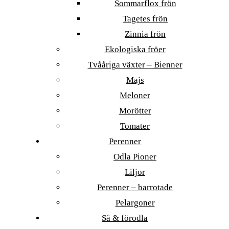
Sommarflox frön
Tagetes frön
Zinnia frön
Ekologiska fröer
Tvååriga växter – Bienner
Majs
Meloner
Morötter
Tomater
Perenner
Odla Pioner
Liljor
Perenner – barrotade
Pelargoner
Så & förodla