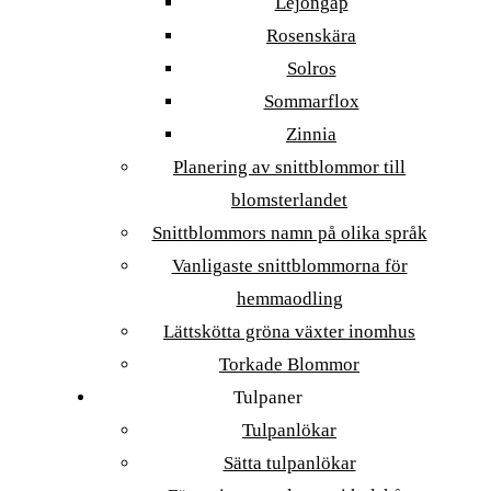
Lejongap
Rosenskära
Solros
Sommarflox
Zinnia
Planering av snittblommor till
blomsterlandet
Snittblommors namn på olika språk
Vanligaste snittblommorna för
hemmaodling
Lättskötta gröna växter inomhus
Torkade Blommor
Tulpaner
Tulpanlökar
Sätta tulpanlökar