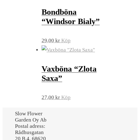
Bondböna
“Windsor Bialy”
29,00
kr
Köp
Vaxböna “Zlota
Saxa”
27,00
kr
Köp
Slow Flower
Garden Oy Ab
Postal adress:
Rådhusgatan
20 B 4, 68620