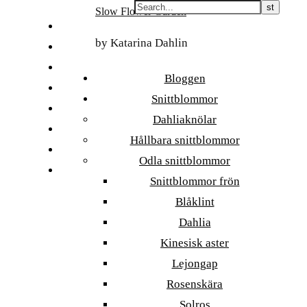
Skip
Slow Flower Garden
to
FI
content
by Katarina Dahlin
ET
SV
Bloggen
NB
Snittblommor
DA
Dahliaknölar
EN
Hållbara snittblommor
DE
Odla snittblommor
日本語
Snittblommor frön
Blåklint
Dahlia
Kinesisk aster
Lejongap
Rosenskära
Solros