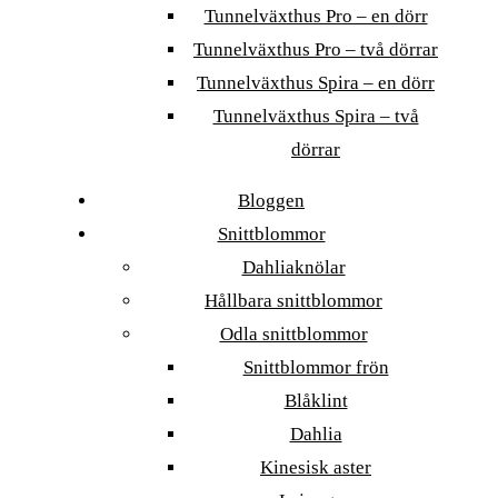
Tunnelväxthus Pro – en dörr
Tunnelväxthus Pro – två dörrar
Tunnelväxthus Spira – en dörr
Tunnelväxthus Spira – två
dörrar
Bloggen
Snittblommor
Dahliaknölar
Hållbara snittblommor
Odla snittblommor
Snittblommor frön
Blåklint
Dahlia
Kinesisk aster