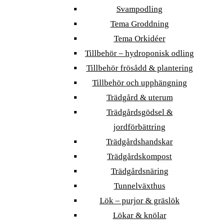
Svampodling
Tema Groddning
Tema Orkidéer
Tillbehör – hydroponisk odling
Tillbehör frösådd & plantering
Tillbehör och upphängning
Trädgård & uterum
Trädgårdsgödsel &
jordförbättring
Trädgårdshandskar
Trädgårdskompost
Trädgårdsnäring
Tunnelväxthus
Lök – purjor & gräslök
Lökar & knölar