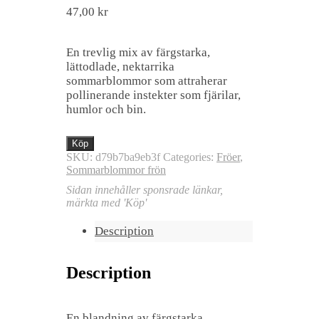
47,00
kr
En trevlig mix av färgstarka,
lättodlade, nektarrika
sommarblommor som attraherar
pollinerande instekter som fjärilar,
humlor och bin.
Köp
SKU:
d79b7ba9eb3f
Categories:
Fröer
,
Sommarblommor frön
Sidan innehåller sponsrade länkar,
märkta med 'Köp'
Description
Description
En blandning av färgstarka,