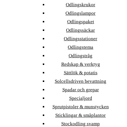
Odlingskrukor
Odlingslampor
Odlingspaket
Odlingssäckar
Odlingsstationer
Odlingstema
Odlingstråg
Redskap & verktyg
Sättlök & potatis
Solcellsdriven bevattning
Spadar och grepar
Specialjord
Sprutpistoler & munstycken
Sticklingar & småplantor
Stockodling svamp