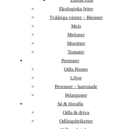
Zinnia frön
Ekologiska fröer
Tvååriga växter – Bienner
Majs
Meloner
Morötter
Tomater
Perenner
Odla Pioner
Liljor
Perenner – barrotade
Pelargoner
Så & förodla
Odla & driva
Odlingsbriketter