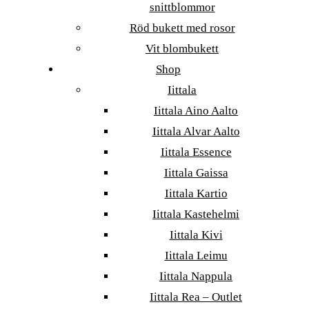
snittblommor
Röd bukett med rosor
Vit blombukett
Shop
Iittala
Iittala Aino Aalto
Iittala Alvar Aalto
Iittala Essence
Iittala Gaissa
Iittala Kartio
Iittala Kastehelmi
Iittala Kivi
Iittala Leimu
Iittala Nappula
Iittala Rea – Outlet