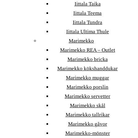
Iittala Taika
Iittala Teema
Iittala Tundra
Iittala Ultima Thule
Marimekko
Marimekko REA – Outlet
Marimekko bricka
Marimekko kökshanddukar
Marimekko muggar
Marimekko porslin
Marimekko servetter
Marimekko skål
Marimekko tallrikar
Marimekko gåvor
Marimekko-mönster