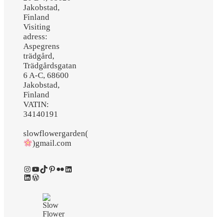
Jakobstad,
Finland
Visiting
adress:
Aspegrens
trädgård,
Trädgårdsgatan
6 A-C, 68600
Jakobstad,
Finland
VATIN:
34140191
slowflowergarden(
)gmail.com
Instagram
YouTube
TikTok
Pinterest
Flickr
LinkedIn
LinkedIn
WordPress