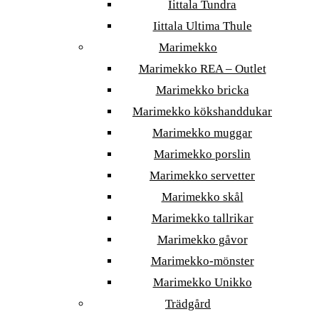
Iittala Tundra
Iittala Ultima Thule
Marimekko
Marimekko REA – Outlet
Marimekko bricka
Marimekko kökshanddukar
Marimekko muggar
Marimekko porslin
Marimekko servetter
Marimekko skål
Marimekko tallrikar
Marimekko gåvor
Marimekko-mönster
Marimekko Unikko
Trädgård