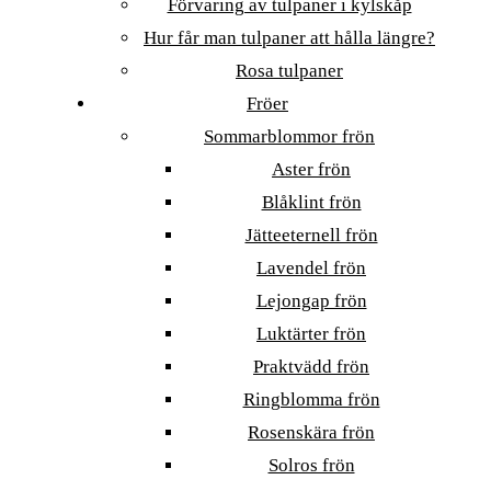
Förvaring av tulpaner i kylskåp
Hur får man tulpaner att hålla längre?
Rosa tulpaner
Fröer
Sommarblommor frön
Aster frön
Blåklint frön
Jätteeternell frön
Lavendel frön
Lejongap frön
Luktärter frön
Praktvädd frön
Ringblomma frön
Rosenskära frön
Solros frön