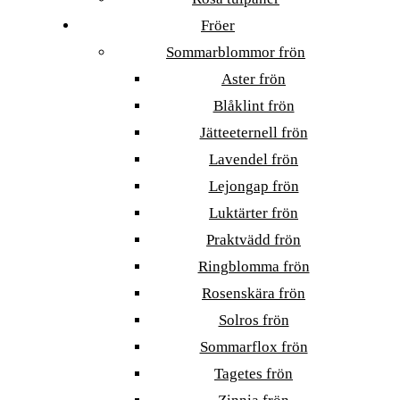
Fröer
Sommarblommor frön
Aster frön
Blåklint frön
Jätteeternell frön
Lavendel frön
Lejongap frön
Luktärter frön
Praktvädd frön
Ringblomma frön
Rosenskära frön
Solros frön
Sommarflox frön
Tagetes frön