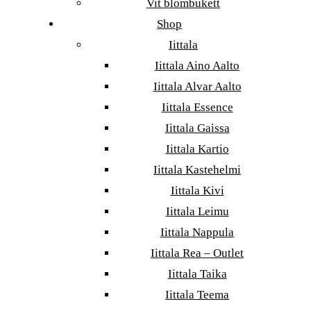
Vit blombukett
Shop
Iittala
Iittala Aino Aalto
Iittala Alvar Aalto
Iittala Essence
Iittala Gaissa
Iittala Kartio
Iittala Kastehelmi
Iittala Kivi
Iittala Leimu
Iittala Nappula
Iittala Rea – Outlet
Iittala Taika
Iittala Teema