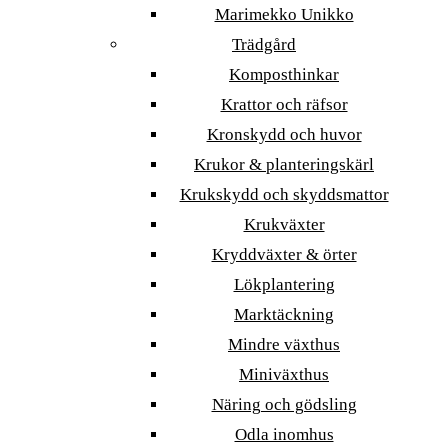
Marimekko Unikko
Trädgård
Komposthinkar
Krattor och räfsor
Kronskydd och huvor
Krukor & planteringskärl
Krukskydd och skyddsmattor
Krukväxter
Kryddväxter & örter
Lökplantering
Marktäckning
Mindre växthus
Miniväxthus
Näring och gödsling
Odla inomhus