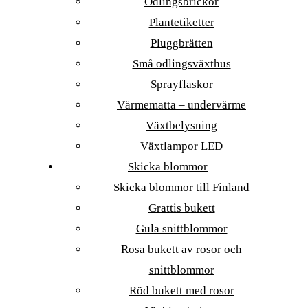
Odlingsbrickor
Plantetiketter
Pluggbrätten
Små odlingsväxthus
Sprayflaskor
Värmematta – undervärme
Växtbelysning
Växtlampor LED
Skicka blommor
Skicka blommor till Finland
Grattis bukett
Gula snittblommor
Rosa bukett av rosor och
snittblommor
Röd bukett med rosor