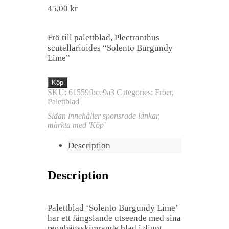
45,00
kr
Frö till palettblad, Plectranthus
scutellarioides “Solento Burgundy
Lime”
Köp
SKU:
61559fbce9a3
Categories:
Fröer
,
Palettblad
Sidan innehåller sponsrade länkar,
märkta med 'Köp'
Description
Description
Palettblad ‘Solento Burgundy Lime’
har ett fängslande utseende med sina
regnbågsskimrande blad i djupt