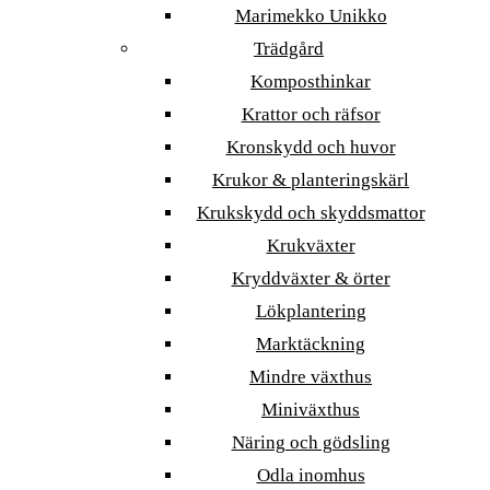
Marimekko Unikko
Trädgård
Komposthinkar
Krattor och räfsor
Kronskydd och huvor
Krukor & planteringskärl
Krukskydd och skyddsmattor
Krukväxter
Kryddväxter & örter
Lökplantering
Marktäckning
Mindre växthus
Miniväxthus
Näring och gödsling
Odla inomhus