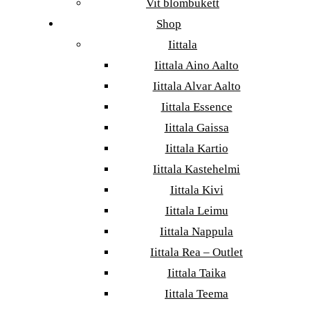
Vit blombukett
Shop
Iittala
Iittala Aino Aalto
Iittala Alvar Aalto
Iittala Essence
Iittala Gaissa
Iittala Kartio
Iittala Kastehelmi
Iittala Kivi
Iittala Leimu
Iittala Nappula
Iittala Rea – Outlet
Iittala Taika
Iittala Teema