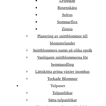
Lejongap
Rosenskära
Solros
Sommarflox
Zinnia
Planering av snittblommor till
blomsterlandet
Snittblommors namn på olika språk
Vanligaste snittblommorna för
hemmaodling
Lättskötta gröna växter inomhus
Torkade Blommor
Tulpaner
Tulpanlökar
Sätta tulpanlökar