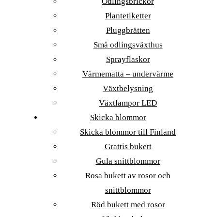
Odlingsbrickor
Plantetiketter
Pluggbrätten
Små odlingsväxthus
Sprayflaskor
Värmematta – undervärme
Växtbelysning
Växtlampor LED
Skicka blommor
Skicka blommor till Finland
Grattis bukett
Gula snittblommor
Rosa bukett av rosor och
snittblommor
Röd bukett med rosor