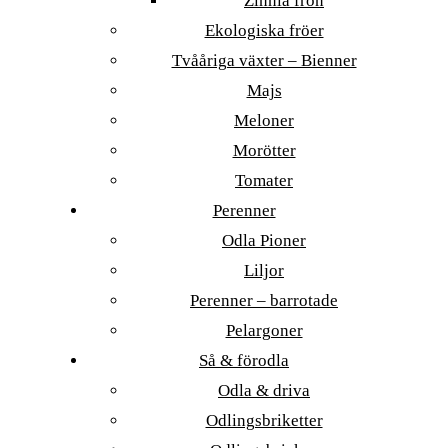
Zinnia frön
Ekologiska fröer
Tvååriga växter – Bienner
Majs
Meloner
Morötter
Tomater
Perenner
Odla Pioner
Liljor
Perenner – barrotade
Pelargoner
Så & förodla
Odla & driva
Odlingsbriketter