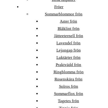
Fröer
Sommarblommor frön
Aster frön
Blåklint frön
Jätteeternell frön
Lavendel frön
Lejongap frön
Luktärter frön
Praktvädd frön
Ringblomma frön
Rosenskära frön
Solros frön
Sommarflox frön
Tagetes frön