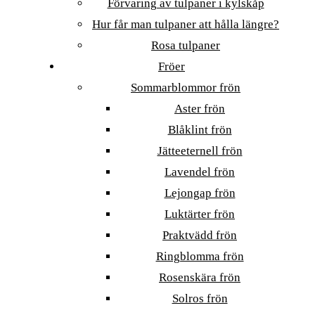
Förvaring av tulpaner i kylskåp
Hur får man tulpaner att hålla längre?
Rosa tulpaner
Fröer
Sommarblommor frön
Aster frön
Blåklint frön
Jätteeternell frön
Lavendel frön
Lejongap frön
Luktärter frön
Praktvädd frön
Ringblomma frön
Rosenskära frön
Solros frön