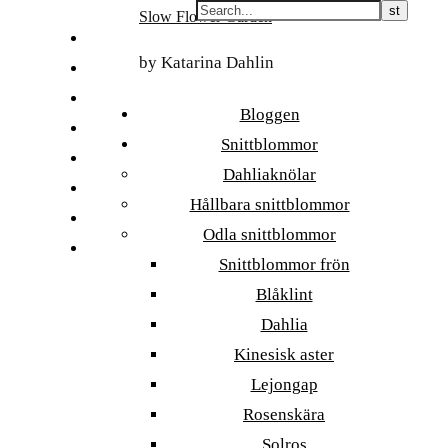
Skip
Slow Flower Garden
to
FI
content
by Katarina Dahlin
ET
SV
Bloggen
NB
Snittblommor
DA
Dahliaknölar
EN
Hållbara snittblommor
DE
Odla snittblommor
日本語
Snittblommor frön
Blåklint
Dahlia
Kinesisk aster
Lejongap
Rosenskära
Solros