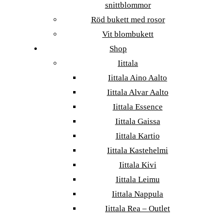
snittblommor
Röd bukett med rosor
Vit blombukett
Shop
Iittala
Iittala Aino Aalto
Iittala Alvar Aalto
Iittala Essence
Iittala Gaissa
Iittala Kartio
Iittala Kastehelmi
Iittala Kivi
Iittala Leimu
Iittala Nappula
Iittala Rea – Outlet