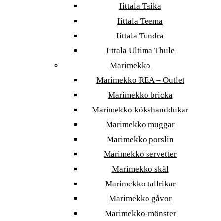
Iittala Taika
Iittala Teema
Iittala Tundra
Iittala Ultima Thule
Marimekko
Marimekko REA – Outlet
Marimekko bricka
Marimekko kökshanddukar
Marimekko muggar
Marimekko porslin
Marimekko servetter
Marimekko skål
Marimekko tallrikar
Marimekko gåvor
Marimekko-mönster