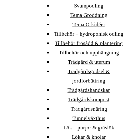
Svampodling
Tema Groddning
Tema Orkidéer
Tillbehör – hydroponisk odling
Tillbehör frösådd & plantering
Tillbehör och upphängning
Trädgård & uterum
Trädgårdsgödsel &
jordförbättring
Trädgårdshandskar
Trädgårdskompost
Trädgårdsnäring
Tunnelväxthus
Lök – purjor & gräslök
Lökar & knölar