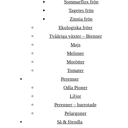
Sommarflox frön
Tagetes frön
Zinnia frön
Ekologiska fröer
Tvååriga växter – Bienner
Majs
Meloner
Morötter
Tomater
Perenner
Odla Pioner
Liljor
Perenner – barrotade
Pelargoner
Så & förodla