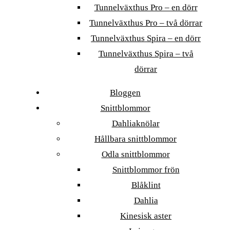
Tunnelväxthus Pro – en dörr
Tunnelväxthus Pro – två dörrar
Tunnelväxthus Spira – en dörr
Tunnelväxthus Spira – två
dörrar
Bloggen
Snittblommor
Dahliaknölar
Hållbara snittblommor
Odla snittblommor
Snittblommor frön
Blåklint
Dahlia
Kinesisk aster