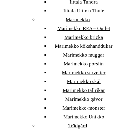
Iittala Tundra
Iittala Ultima Thule
Marimekko
Marimekko REA – Outlet
Marimekko bricka
Marimekko kökshanddukar
Marimekko muggar
Marimekko porslin
Marimekko servetter
Marimekko skål
Marimekko tallrikar
Marimekko gåvor
Marimekko-mönster
Marimekko Unikko
Trädgård